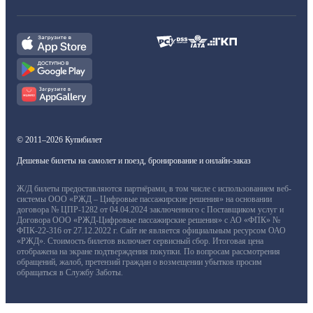
© 2011–2026 Купибилет
Дешевые билеты на самолет и поезд, бронирование и онлайн-заказ
Ж/Д билеты предоставляются партнёрами, в том числе с использованием веб-
системы ООО «РЖД – Цифровые пассажирские решения» на основании
договора № ЦПР-1282 от 04.04.2024 заключенного с Поставщиком услуг и
Договора ООО «РЖД-Цифровые пассажирские решения» с АО «ФПК» №
ФПК-22-316 от 27.12.2022 г. Сайт не является официальным ресурсом ОАО
«РЖД». Стоимость билетов включает сервисный сбор. Итоговая цена
отображена на экране подтверждения покупки. По вопросам рассмотрения
обращений, жалоб, претензий граждан о возмещении убытков просим
обращаться в Службу Заботы.