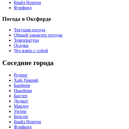
Брайз Нортон
Фэрфорд
Погода в Оксфорде
Текущая погода
Общий характер погоды
Температура
Осадки
Что взять с собой
Соседние города
Рединг
Хай-Уикомб
Банбери
Ньюбери
Бистер
Дидкот
Марлоу
Уитни
Бенсон
Брайз Нортон
Фэрфорд