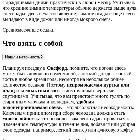
с дождливыми днями практически в любой месяц. Учитывая,
что средние зимние температуры обычно держатся выше нуля,
снегопады здесь нечастое явление; зимние осадки чаще всего
выпадают в виде дождя или иногда мокрого снега.
Среднемесячные осадки
Что взять с собой
Нашли неточность?
Планируя поездку в
Оксфорд
, помните, что погода здесь
может быть довольно изменчивой, а легкий дождь – частый
гость в любое время года, несмотря на небольшое общее
количество осадков. Поэтому
непромокаемая куртка или
плащ
и
компактный зонт
станут вашими верными
спутниками. Учитывая, что вам предстоит много гулять по
старинным улочкам и колледжам,
удобная
водонепроницаемая обувь
– это абсолютная необходимость.
Ключевым принципом при сборе чемодана должна стать
многослойность
: это позволит вам легко адаптироваться к
изменениям температуры в течение дня, добавляя или убирая
слои одежды, например, легкий свитер или флисовую кофту.