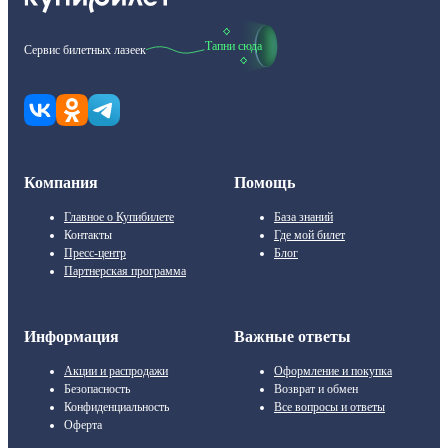
Тапни сюда
Сервис билетных лазеек
Компания
Помощь
Главное о Купибилете
База знаний
Контакты
Где мой билет
Пресс-центр
Блог
Партнерская программа
Информация
Важные ответы
Акции и распродажи
Оформление и покупка
Безопасность
Возврат и обмен
Конфиденциальность
Все вопросы и ответы
Оферта