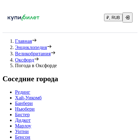
₽, RUB
Главная
Энциклопедия
Великобритания
Оксфорд
Погода в Оксфорде
Соседние города
Рединг
Хай-Уикомб
Банбери
Ньюбери
Бистер
Дидкот
Марлоу
Уитни
Бенсон