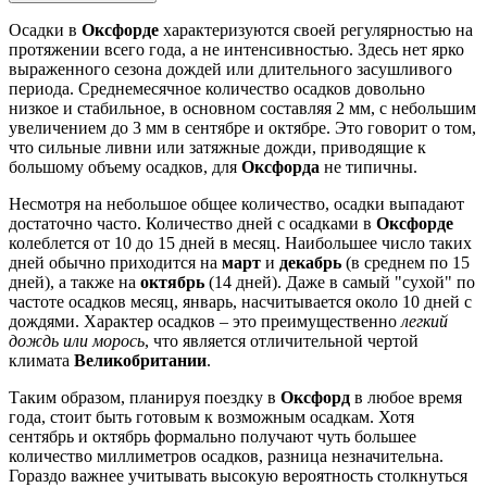
Осадки в
Оксфорде
характеризуются своей регулярностью на
протяжении всего года, а не интенсивностью. Здесь нет ярко
выраженного сезона дождей или длительного засушливого
периода. Среднемесячное количество осадков довольно
низкое и стабильное, в основном составляя 2 мм, с небольшим
увеличением до 3 мм в сентябре и октябре. Это говорит о том,
что сильные ливни или затяжные дожди, приводящие к
большому объему осадков, для
Оксфорда
не типичны.
Несмотря на небольшое общее количество, осадки выпадают
достаточно часто. Количество дней с осадками в
Оксфорде
колеблется от 10 до 15 дней в месяц. Наибольшее число таких
дней обычно приходится на
март
и
декабрь
(в среднем по 15
дней), а также на
октябрь
(14 дней). Даже в самый "сухой" по
частоте осадков месяц, январь, насчитывается около 10 дней с
дождями. Характер осадков – это преимущественно
легкий
дождь или морось
, что является отличительной чертой
климата
Великобритании
.
Таким образом, планируя поездку в
Оксфорд
в любое время
года, стоит быть готовым к возможным осадкам. Хотя
сентябрь и октябрь формально получают чуть большее
количество миллиметров осадков, разница незначительна.
Гораздо важнее учитывать высокую вероятность столкнуться