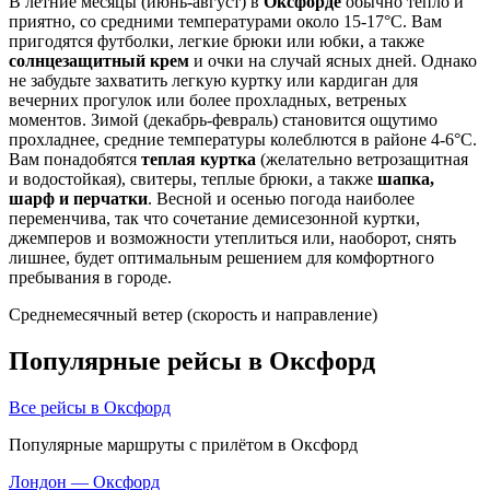
В летние месяцы (июнь-август) в
Оксфорде
обычно тепло и
приятно, со средними температурами около 15-17°C. Вам
пригодятся футболки, легкие брюки или юбки, а также
солнцезащитный крем
и очки на случай ясных дней. Однако
не забудьте захватить легкую куртку или кардиган для
вечерних прогулок или более прохладных, ветреных
моментов. Зимой (декабрь-февраль) становится ощутимо
прохладнее, средние температуры колеблются в районе 4-6°C.
Вам понадобятся
теплая куртка
(желательно ветрозащитная
и водостойкая), свитеры, теплые брюки, а также
шапка,
шарф и перчатки
. Весной и осенью погода наиболее
переменчива, так что сочетание демисезонной куртки,
джемперов и возможности утеплиться или, наоборот, снять
лишнее, будет оптимальным решением для комфортного
пребывания в городе.
Среднемесячный ветер (скорость и направление)
Популярные рейсы в Оксфорд
Все рейсы в Оксфорд
Популярные маршруты с прилётом в Оксфорд
Лондон — Оксфорд