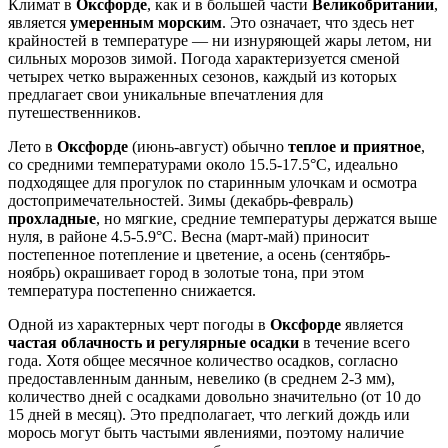
Климат в
Оксфорде
, как и в большей части
Великобритании
,
является
умеренным морским
. Это означает, что здесь нет
крайностей в температуре — ни изнуряющей жары летом, ни
сильных морозов зимой. Погода характеризуется сменой
четырех четко выраженных сезонов, каждый из которых
предлагает свои уникальные впечатления для
путешественников.
Лето в
Оксфорде
(июнь-август) обычно
теплое и приятное
,
со средними температурами около 15.5-17.5°C, идеально
подходящее для прогулок по старинным улочкам и осмотра
достопримечательностей. Зимы (декабрь-февраль)
прохладные
, но мягкие, средние температуры держатся выше
нуля, в районе 4.5-5.9°C. Весна (март-май) приносит
постепенное потепление и цветение, а осень (сентябрь-
ноябрь) окрашивает город в золотые тона, при этом
температура постепенно снижается.
Одной из характерных черт погоды в
Оксфорде
является
частая облачность и регулярные осадки
в течение всего
года. Хотя общее месячное количество осадков, согласно
предоставленным данным, невелико (в среднем 2-3 мм),
количество дней с осадками довольно значительно (от 10 до
15 дней в месяц). Это предполагает, что легкий дождь или
морось могут быть частыми явлениями, поэтому наличие