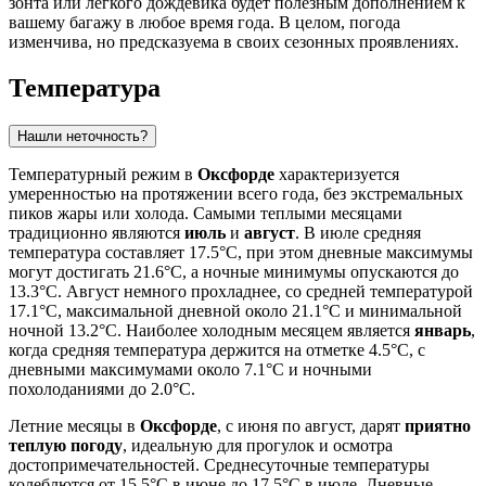
зонта или легкого дождевика будет полезным дополнением к
вашему багажу в любое время года. В целом, погода
изменчива, но предсказуема в своих сезонных проявлениях.
Температура
Нашли неточность?
Температурный режим в
Оксфорде
характеризуется
умеренностью на протяжении всего года, без экстремальных
пиков жары или холода. Самыми теплыми месяцами
традиционно являются
июль
и
август
. В июле средняя
температура составляет 17.5°C, при этом дневные максимумы
могут достигать 21.6°C, а ночные минимумы опускаются до
13.3°C. Август немного прохладнее, со средней температурой
17.1°C, максимальной дневной около 21.1°C и минимальной
ночной 13.2°C. Наиболее холодным месяцем является
январь
,
когда средняя температура держится на отметке 4.5°C, с
дневными максимумами около 7.1°C и ночными
похолоданиями до 2.0°C.
Летние месяцы в
Оксфорде
, с июня по август, дарят
приятно
теплую погоду
, идеальную для прогулок и осмотра
достопримечательностей. Среднесуточные температуры
колеблются от 15.5°C в июне до 17.5°C в июле. Дневные