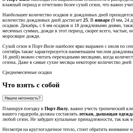
влажный период и отчетливо более сухой сезон, что важно учи
Наибольшее количество осадков и дождливых дней приходится 
количество дождливых дней достигает
25
. В
январе
(9 мм, 24 
осадков. Декабрь, с 6 мм осадков и 18 дождливыми днями, та
месячных суммах, дожди в этот период, скорее всего, частые
моросящие дожди.
Сухой сезон в Порт-Виле наиболее ярко выражен с июля по сен
сентябрь также характеризуется наименьшим числом дождливы
16 дней) можно считать переходными месяцами, когда количест
сезона. Даже в самые сухие месяцы некоторое количество дней
Среднемесячные осадки
Что взять с собой
Нашли неточность?
Планируя поездку в
Порт-Вилу
, важно учесть тропический кл
вашего гардероба должна составлять
легкая, дышащая одежд
любой сезон. Не забудьте купальные принадлежности, так как 
Несмотря на круглогодичное тепло, стоит обратить внимание н