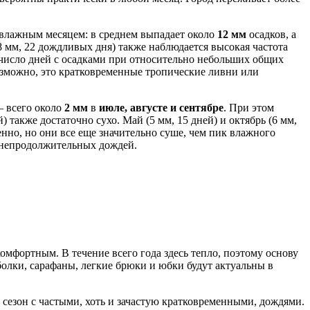
влажным месяцем: в среднем выпадает около
12 мм
осадков, а
8 мм, 22 дождливых дня) также наблюдается высокая частота
 число дней с осадками при относительно небольших общих
озможно, это кратковременные тропические ливни или
– всего около
2 мм
в
июле, августе и сентябре
. При этом
й) также достаточно сухо. Май (5 мм, 15 дней) и октябрь (6 мм,
нно, но они все еще значительно суше, чем пик влажного
и непродолжительных дождей.
омфортным. В течение всего года здесь тепло, поэтому основу
болки, сарафаны, легкие брюки и юбки будут актуальны в
 сезон с частыми, хоть и зачастую кратковременными, дождями.