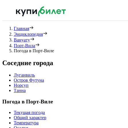
Главная
Энциклопедия
Вануату
Порт-Вила
Погода в Порт-Виле
Соседние города
Луганвиль
Остров Футуна
Норсуп
Танна
Погода в Порт-Виле
Текущая погода
Общий характер
Температура
Осадки