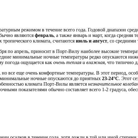
ратурным режимом в течение всего года. Годовой диапазон сред
обычно являются
февраль
, а также январь и март, когда средняя
х тропического климата, считаются
июль и август
, со средними
ря по апрель, приносит в Порт-Вилу наиболее высокие температу
средние минимальные ночные температуры редко опускаются ни
му погода ощущается как
очень теплая и влажная
, что типично 
, но все еще очень комфортные температуры. В этот период, ос
е минимальные ночные опускаются до приятных
23-24°C
. Этот с
обенностью климата Порт-Вилы является
незначительное колеб
ными показателями обычно составляет всего 1-2 градуса, обес
нии осадков в течение года, хотя дожди в той или иной степени