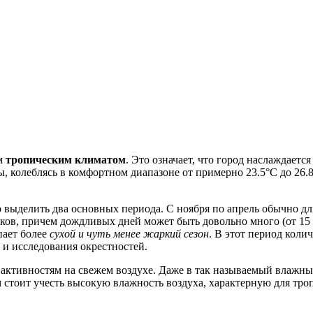
им
тропическим климатом
. Это означает, что город наслаждает
ы, колеблясь в комфортном диапазоне от примерно 23.5°C до 26
выделить два основных периода. С ноября по апрель обычно дл
ков, причем дождливых дней может быть довольно много (от 15 д
пает более
сухой и чуть менее жаркий сезон
. В этот период коли
 и исследования окрестностей.
активностям на свежем воздухе. Даже в так называемый влажный
стоит учесть высокую влажность воздуха, характерную для троп