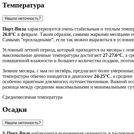
Температура
Нашли неточность?
Порт-Вила
характеризуется очень стабильным и теплым темпе
26.8°C
в феврале. Таким образом, самыми жаркими месяцами 
Самыми "прохладными", если так можно выразиться в условия
Условный летний период, который приходится на месяцы с нояб
максимальные дневные температуры достигают
27-27.6°C
, а 
повышенной влажности и большего количества осадков, поэто
Зимние месяцы, с мая по октябрь, предлагают более умеренные
температуры обычно находятся в диапазоне
24-25°C
, а средни
особенно приятным для многих путешественников. Важной ос
разница между средними максимальными и минимальными суточ
Среднемесячная температура
Осадки
Нашли неточность?
В
Порт-Виле
наблюдается выраженная сезонность в распределе