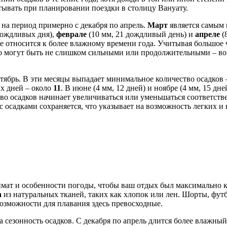
тывать при планировании поездки в столицу Вануату.
на период примерно с декабря по апрель.
Март
является самым 
дождливых дня),
феврале
(10 мм, 21 дождливый день) и
апреле
(
кже относится к более влажному времени года. Учитывая большое
, но могут быть не слишком сильными или продолжительными – в
тябрь. В эти месяцы выпадает минимальное количество осадков 
х дней – около
11
. В июне (4 мм, 12 дней) и ноябре (4 мм, 15 дне
во осадков начинает увеличиваться или уменьшаться соответстве
 с осадками сохраняется, что указывает на возможность легких 
имат и особенности погоды, чтобы ваш отдых был максимально к
а
из натуральных тканей, таких как хлопок или лен. Шорты, фут
возможности для плавания здесь превосходные.
а сезонность осадков. С декабря по апрель длится более влажный