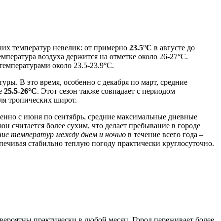
них температур невелик: от примерно
23.5°C
в августе до
 температура воздуха держится на отметке около 26-27°C.
 температурами около 23.5-23.9°C.
ры. В это время, особенно с декабря по март, средние
же
25.5-26°C
. Этот сезон также совпадает с периодом
для тропических широт.
обенно с июня по сентябрь, средние максимальные дневные
езон считается более сухим, что делает пребывание в городе
ание температур между днем и ночью
в течение всего года –
печивая стабильно теплую погоду практически круглосуточно.
 вероятны практически в любой месяц. Город переживает более