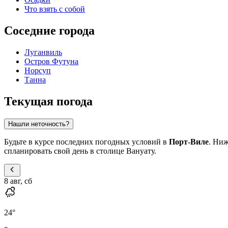
Что взять с собой
Соседние города
Луганвиль
Остров Футуна
Норсуп
Танна
Текущая погода
Нашли неточность?
Будьте в курсе последних погодных условий в
Порт-Виле
. Ни
спланировать свой день в столице Вануату.
8 авг, сб
24
°