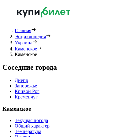
Главная
Энциклопедия
Украина
Каменское
Каменское
Соседние города
Днепр
Запорожье
Кривой Рог
Кременчуг
Каменское
Текущая погода
Общий характер
Температура
Осадки