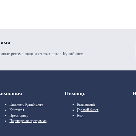
иями
ивые рекомендации от экспертов Купибилета
Компания
Помощь
И
Главное о Купибилете
База знаний
Контакты
Где мой билет
Пресс-центр
Блог
Партнерская программа