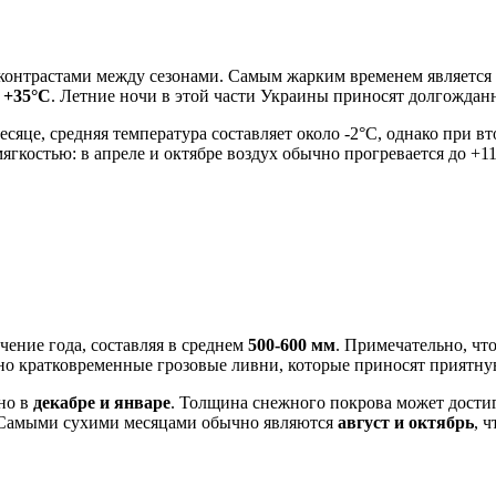
онтрастами между сезонами. Самым жарким временем является
о
+35°C
. Летние ночи в этой части
Украины
приносят долгожданн
есяце, средняя температура составляет около -2°C, однако при
мягкостью: в апреле и октябре воздух обычно прогревается до +
чение года, составляя в среднем
500-600 мм
. Примечательно, чт
но кратковременные грозовые ливни, которые приносят приятную
но в
декабре и январе
. Толщина снежного покрова может достига
. Самыми сухими месяцами обычно являются
август и октябрь
, 