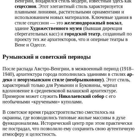
Венгрии, воцарился стиль модерн, известный здесь как
сецессион
. Этот элегантный стиль характеризуется
плавными линиями, растительными орнаментами и
использованием новых материалов. Ключевые здания в
стиле сецессион — это
железнодорожный вокзал
,
здание
Художественного музея
(бывшая дирекция
сберегательных касс) и
городской театр
, созданный по
проекту тех же архитекторов, что и оперные театры в
Вене и Одессе.
Румынский и советский периоды
После распада Австро-Венгрии, в межвоенный период (1918–
1940), архитектура города пополнилась зданиями в стилях
ар-
деко
и
неорумынском стиле (необрынковяну)
. Этот стиль,
характерный только для Румынии и Буковины, черпал
вдохновение в средневековой валашской архитектуре.
Примером может служить
Николаевский собор
с его
необычными «кручеными» куполами.
В советское время градостроительство сместилось на
окраины, где возводились типовые жилые массивы в духе
функционализма. Исторический центр при этом практически
не пострадал, что позволило ему сохранить свою аутентичную
атмосферу и целостность.