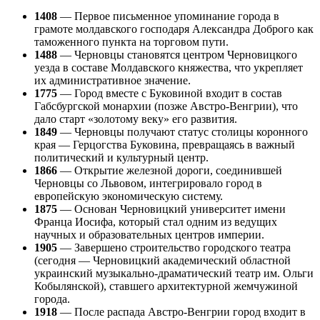
1408
— Первое письменное упоминание города в
грамоте молдавского господаря Александра Доброго как
таможенного пункта на торговом пути.
1488
— Черновцы становятся центром Черновицкого
уезда в составе Молдавского княжества, что укрепляет
их административное значение.
1775
— Город вместе с Буковиной входит в состав
Габсбургской монархии (позже Австро-Венгрии), что
дало старт «золотому веку» его развития.
1849
— Черновцы получают статус столицы коронного
края — Герцогства Буковина, превращаясь в важный
политический и культурный центр.
1866
— Открытие железной дороги, соединившей
Черновцы со Львовом, интегрировало город в
европейскую экономическую систему.
1875
— Основан Черновицкий университет имени
Франца Иосифа, который стал одним из ведущих
научных и образовательных центров империи.
1905
— Завершено строительство городского театра
(сегодня — Черновицкий академический областной
украинский музыкально-драматический театр им. Ольги
Кобылянской), ставшего архитектурной жемчужиной
города.
1918
— После распада Австро-Венгрии город входит в