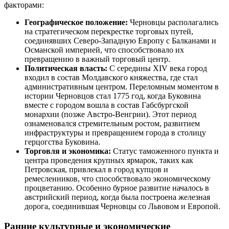
факторами:
Географическое положение:
Черновцы располагались
на стратегическом перекрестке торговых путей,
соединявших Северо-Западную Европу с Балканами и
Османской империей, что способствовало их
превращению в важный торговый центр.
Политическая власть:
С середины XIV века город
входил в состав Молдавского княжества, где стал
административным центром. Переломным моментом в
истории Черновцов стал 1775 год, когда Буковина
вместе с городом вошла в состав Габсбургской
монархии (позже Австро-Венгрии). Этот период
ознаменовался стремительным ростом, развитием
инфраструктуры и превращением города в столицу
герцогства Буковина.
Торговля и экономика:
Статус таможенного пункта и
центра проведения крупных ярмарок, таких как
Петровская, привлекал в город купцов и
ремесленников, что способствовало экономическому
процветанию. Особенно бурное развитие началось в
австрийский период, когда была построена железная
дорога, соединившая Черновцы со Львовом и Европой.
Ранние культурные и экономические