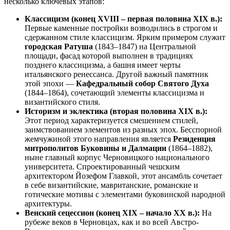
несколько ключевых этапов:
Классицизм (конец XVIII – первая половина XIX в.):
Первые каменные постройки возводились в строгом и
сдержанном стиле классицизм. Ярким примером служит
городская Ратуша
(1843–1847) на Центральной
площади, фасад которой выполнен в традициях
позднего классицизма, а башня имеет черты
итальянского ренессанса. Другой важный памятник
этой эпохи —
Кафедральный собор Святого Духа
(1844–1864), сочетающий элементы классицизма и
византийского стиля.
Историзм и эклектика (вторая половина XIX в.):
Этот период характеризуется смешением стилей,
заимствованием элементов из разных эпох. Бесспорной
жемчужиной этого направления является
Резиденция
митрополитов Буковины и Далмации
(1864–1882),
ныне главный корпус Черновицкого национального
университета. Спроектированный чешским
архитектором Йозефом Главкой, этот ансамбль сочетает
в себе византийские, мавританские, романские и
готические мотивы с элементами буковинской народной
архитектуры.
Венский сецессион (конец XIX – начало XX в.):
На
рубеже веков в Черновцах, как и во всей Австро-