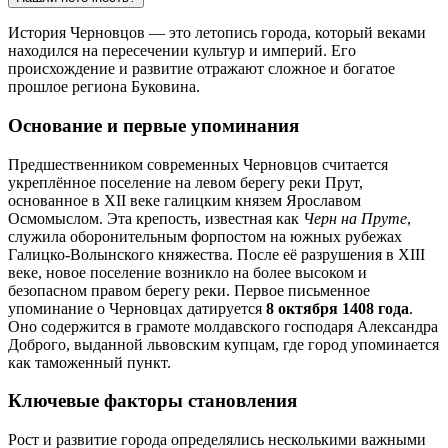
История Черновцов — это летопись города, который веками
находился на пересечении культур и империй. Его
происхождение и развитие отражают сложное и богатое
прошлое региона Буковина.
Основание и первые упоминания
Предшественником современных Черновцов считается
укреплённое поселение на левом берегу реки Прут,
основанное в XII веке галицким князем Ярославом
Осмомыслом. Эта крепость, известная как
Черн на Пруте
,
служила оборонительным форпостом на южных рубежах
Галицко-Волынского княжества. После её разрушения в XIII
веке, новое поселение возникло на более высоком и
безопасном правом берегу реки. Первое письменное
упоминание о Черновцах датируется
8 октября 1408 года
.
Оно содержится в грамоте молдавского господаря Александра
Доброго, выданной львовским купцам, где город упоминается
как таможенный пункт.
Ключевые факторы становления
Рост и развитие города определялись несколькими важными