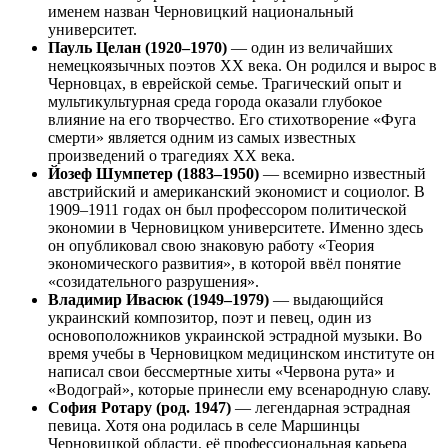
именем назван Черновицкий национальный
университет.
Пауль Целан (1920–1970)
— один из величайших
немецкоязычных поэтов XX века. Он родился и вырос в
Черновцах, в еврейской семье. Трагический опыт и
мультикультурная среда города оказали глубокое
влияние на его творчество. Его стихотворение «Фуга
смерти» является одним из самых известных
произведений о трагедиях XX века.
Йозеф Шумпетер (1883–1950)
— всемирно известный
австрийский и американский экономист и социолог. В
1909–1911 годах он был профессором политической
экономии в Черновицком университете. Именно здесь
он опубликовал свою знаковую работу «Теория
экономического развития», в которой ввёл понятие
«созидательного разрушения».
Владимир Ивасюк (1949–1979)
— выдающийся
украинский композитор, поэт и певец, один из
основоположников украинской эстрадной музыки. Во
время учебы в Черновицком медицинском институте он
написал свои бессмертные хиты «Червона рута» и
«Водограй», которые принесли ему всенародную славу.
София Ротару (род. 1947)
— легендарная эстрадная
певица. Хотя она родилась в селе Маршинцы
Черновицкой области, её профессиональная карьера