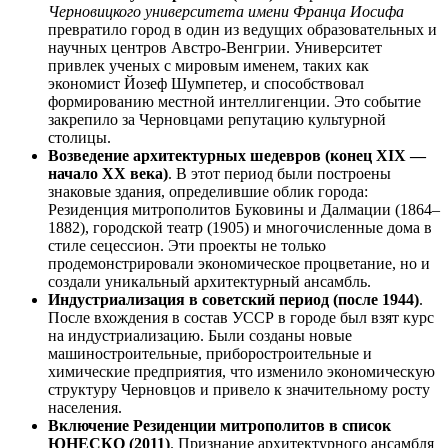
Черновицкого университета имени Франца Иосифа
превратило город в один из ведущих образовательных и
научных центров Австро-Венгрии. Университет
привлек ученых с мировым именем, таких как
экономист Йозеф Шумпетер, и способствовал
формированию местной интеллигенции. Это событие
закрепило за Черновцами репутацию культурной
столицы.
Возведение архитектурных шедевров (конец XIX —
начало XX века)
. В этот период были построены
знаковые здания, определившие облик города:
Резиденция митрополитов Буковины и Далмации (1864–
1882), городской театр (1905) и многочисленные дома в
стиле сецессион. Эти проекты не только
продемонстрировали экономическое процветание, но и
создали уникальный архитектурный ансамбль.
Индустриализация в советский период (после 1944)
.
После вхождения в состав УССР в городе был взят курс
на индустриализацию. Были созданы новые
машиностроительные, приборостроительные и
химические предприятия, что изменило экономическую
структуру Черновцов и привело к значительному росту
населения.
Включение Резиденции митрополитов в список
ЮНЕСКО (2011)
. Признание архитектурного ансамбля