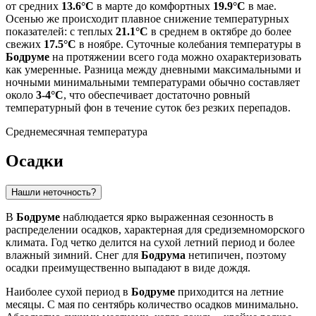
от средних
13.6°C
в марте до комфортных
19.9°C
в мае.
Осенью же происходит плавное снижение температурных
показателей: с теплых
21.1°C
в среднем в октябре до более
свежих
17.5°C
в ноябре. Суточные колебания температуры в
Бодруме
на протяжении всего года можно охарактеризовать
как умеренные. Разница между дневными максимальными и
ночными минимальными температурами обычно составляет
около
3-4°C
, что обеспечивает достаточно ровный
температурный фон в течение суток без резких перепадов.
Среднемесячная температура
Осадки
Нашли неточность?
В
Бодруме
наблюдается ярко выраженная сезонность в
распределении осадков, характерная для средиземноморского
климата. Год четко делится на сухой летний период и более
влажный зимний. Снег для
Бодрума
нетипичен, поэтому
осадки преимущественно выпадают в виде дождя.
Наиболее сухой период в
Бодруме
приходится на летние
месяцы. С мая по сентябрь количество осадков минимально.