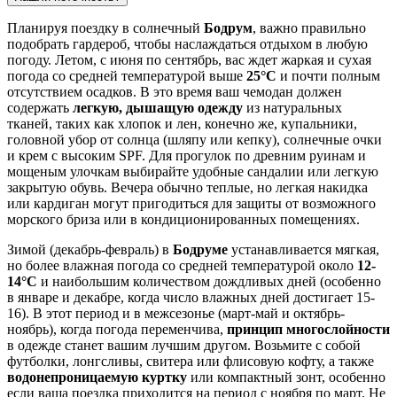
Планируя поездку в солнечный
Бодрум
, важно правильно
подобрать гардероб, чтобы наслаждаться отдыхом в любую
погоду. Летом, с июня по сентябрь, вас ждет жаркая и сухая
погода со средней температурой выше
25°C
и почти полным
отсутствием осадков. В это время ваш чемодан должен
содержать
легкую, дышащую одежду
из натуральных
тканей, таких как хлопок и лен, конечно же, купальники,
головной убор от солнца (шляпу или кепку), солнечные очки
и крем с высоким SPF. Для прогулок по древним руинам и
мощеным улочкам выбирайте удобные сандалии или легкую
закрытую обувь. Вечера обычно теплые, но легкая накидка
или кардиган могут пригодиться для защиты от возможного
морского бриза или в кондиционированных помещениях.
Зимой (декабрь-февраль) в
Бодруме
устанавливается мягкая,
но более влажная погода со средней температурой около
12-
14°C
и наибольшим количеством дождливых дней (особенно
в январе и декабре, когда число влажных дней достигает 15-
16). В этот период и в межсезонье (март-май и октябрь-
ноябрь), когда погода переменчива,
принцип многослойности
в одежде станет вашим лучшим другом. Возьмите с собой
футболки, лонгсливы, свитера или флисовую кофту, а также
водонепроницаемую куртку
или компактный зонт, особенно
если ваша поездка приходится на период с ноября по март. Не