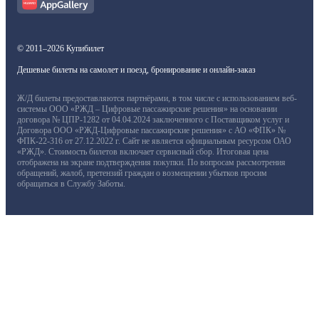
© 2011–2026 Купибилет
Дешевые билеты на самолет и поезд, бронирование и онлайн-заказ
Ж/Д билеты предоставляются партнёрами, в том числе с использованием веб-
системы ООО «РЖД – Цифровые пассажирские решения» на основании
договора № ЦПР-1282 от 04.04.2024 заключенного с Поставщиком услуг и
Договора ООО «РЖД-Цифровые пассажирские решения» с АО «ФПК» №
ФПК-22-316 от 27.12.2022 г. Сайт не является официальным ресурсом ОАО
«РЖД». Стоимость билетов включает сервисный сбор. Итоговая цена
отображена на экране подтверждения покупки. По вопросам рассмотрения
обращений, жалоб, претензий граждан о возмещении убытков просим
обращаться в Службу Заботы.