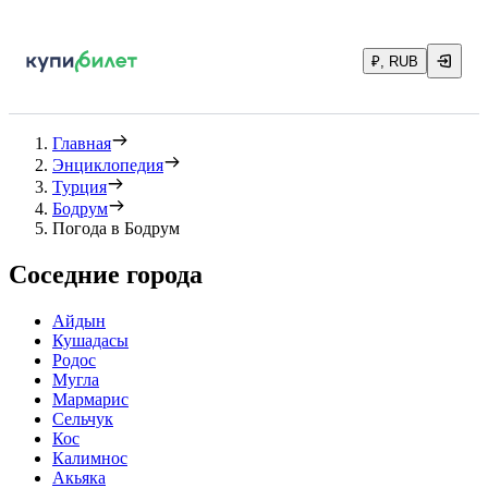
₽, RUB
Главная
Энциклопедия
Турция
Бодрум
Погода в Бодрум
Соседние города
Айдын
Кушадасы
Родос
Мугла
Мармарис
Сельчук
Кос
Калимнос
Акьяка