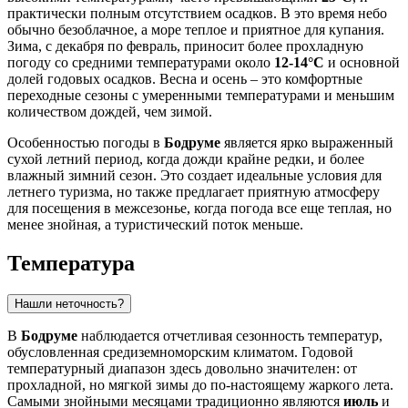
практически полным отсутствием осадков. В это время небо
обычно безоблачное, а море теплое и приятное для купания.
Зима, с декабря по февраль, приносит более прохладную
погоду со средними температурами около
12-14°C
и основной
долей годовых осадков. Весна и осень – это комфортные
переходные сезоны с умеренными температурами и меньшим
количеством дождей, чем зимой.
Особенностью погоды в
Бодруме
является ярко выраженный
сухой летний период, когда дожди крайне редки, и более
влажный зимний сезон. Это создает идеальные условия для
летнего туризма, но также предлагает приятную атмосферу
для посещения в межсезонье, когда погода все еще теплая, но
менее знойная, а туристический поток меньше.
Температура
Нашли неточность?
В
Бодруме
наблюдается отчетливая сезонность температур,
обусловленная средиземноморским климатом. Годовой
температурный диапазон здесь довольно значителен: от
прохладной, но мягкой зимы до по-настоящему жаркого лета.
Самыми знойными месяцами традиционно являются
июль
и