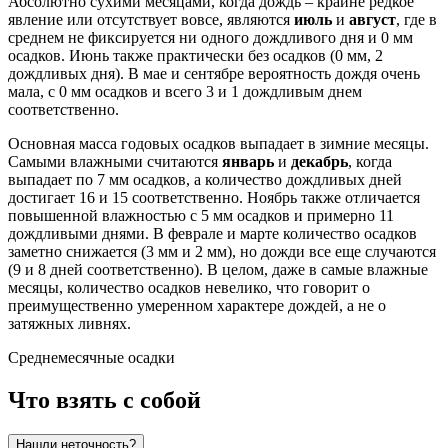
Абсолютно сухими месяцами, когда дождь – крайне редкое
явление или отсутствует вовсе, являются
июль
и
август
, где в
среднем не фиксируется ни одного дождливого дня и 0 мм
осадков. Июнь также практически без осадков (0 мм, 2
дождливых дня). В мае и сентябре вероятность дождя очень
мала, с 0 мм осадков и всего 3 и 1 дождливым днем
соответственно.
Основная масса годовых осадков выпадает в зимние месяцы.
Самыми влажными считаются
январь
и
декабрь
, когда
выпадает по 7 мм осадков, а количество дождливых дней
достигает 16 и 15 соответственно. Ноябрь также отличается
повышенной влажностью с 5 мм осадков и примерно 11
дождливыми днями. В феврале и марте количество осадков
заметно снижается (3 мм и 2 мм), но дожди все еще случаются
(9 и 8 дней соответственно). В целом, даже в самые влажные
месяцы, количество осадков невелико, что говорит о
преимущественно умеренном характере дождей, а не о
затяжных ливнях.
Среднемесячные осадки
Что взять с собой
Нашли неточность?