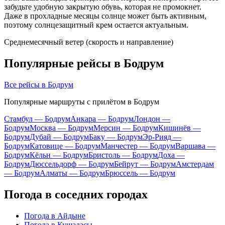
забудьте удобную закрытую обувь, которая не промокнет.
Даже в прохладные месяцы солнце может быть активным,
поэтому солнцезащитный крем остается актуальным.
Среднемесячный ветер (скорость и направление)
Популярные рейсы в Бодрум
Все рейсы в Бодрум
Популярные маршруты с прилётом в Бодрум
Стамбул — Бодрум
Анкара — Бодрум
Лондон —
Бодрум
Москва — Бодрум
Мерсин — Бодрум
Кишинёв —
Бодрум
Дубай — Бодрум
Баку — Бодрум
Эр-Рияд —
Бодрум
Катовице — Бодрум
Манчестер — Бодрум
Варшава —
Бодрум
Кёльн — Бодрум
Бристоль — Бодрум
Доха —
Бодрум
Дюссельдорф — Бодрум
Бейрут — Бодрум
Амстердам
— Бодрум
Алматы — Бодрум
Брюссель — Бодрум
Погода в соседних городах
Погода в Айдыне
Погода в Кушадасы