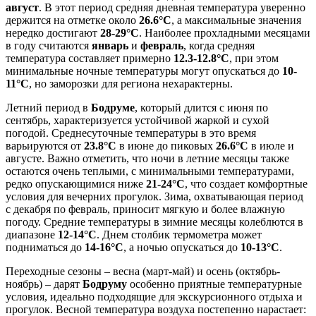
август
. В этот период средняя дневная температура уверенно
держится на отметке около
26.6°C
, а максимальные значения
нередко достигают
28-29°C
. Наиболее прохладными месяцами
в году считаются
январь
и
февраль
, когда средняя
температура составляет примерно
12.3-12.8°C
, при этом
минимальные ночные температуры могут опускаться до
10-
11°C
, но заморозки для региона нехарактерны.
Летний период в
Бодруме
, который длится с июня по
сентябрь, характеризуется устойчивой жаркой и сухой
погодой. Среднесуточные температуры в это время
варьируются от
23.8°C
в июне до пиковых
26.6°C
в июле и
августе. Важно отметить, что ночи в летние месяцы также
остаются очень теплыми, с минимальными температурами,
редко опускающимися ниже
21-24°C
, что создает комфортные
условия для вечерних прогулок. Зима, охватывающая период
с декабря по февраль, приносит мягкую и более влажную
погоду. Средние температуры в зимние месяцы колеблются в
диапазоне
12-14°C
. Днем столбик термометра может
подниматься до
14-16°C
, а ночью опускаться до
10-13°C
.
Переходные сезоны – весна (март-май) и осень (октябрь-
ноябрь) – дарят
Бодруму
особенно приятные температурные
условия, идеально подходящие для экскурсионного отдыха и
прогулок. Весной температура воздуха постепенно нарастает: