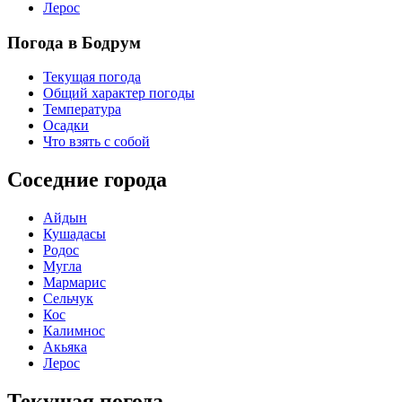
Лерос
Погода в Бодрум
Текущая погода
Общий характер погоды
Температура
Осадки
Что взять с собой
Соседние города
Айдын
Кушадасы
Родос
Мугла
Мармарис
Сельчук
Кос
Калимнос
Акьяка
Лерос
Текущая погода