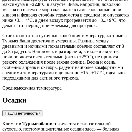
максимума в
+32.8°C
в августе. Зима, напротив, довольно
мягкая и совсем не морозная: даже в самые холодные ночи
января и февраля столбик термометра в среднем не опускается
ниже +3...+4°C, а днем воздух прогревается до +8...+9°C, что
делает этот период приемлемым для прогулок.
Стоит отметить и суточные колебания температур, которые в
Туркменбаши достаточно умеренны. Разница между
дневными и ночными показателями обычно составляет от 3
до 8 градусов. Например, в разгар лета, в июле и августе,
ночи остаются очень теплыми (около +25°C), не принося
резкого охлаждения после захода солнца. Весна и осень,
особенно апрель и октябрь, радуют наиболее комфортными
средними температурами в диапазоне +15...+17°C, идеально
подходящими для активного туризма.
Среднемесячная температура
Осадки
Нашли неточность?
Климат в
Туркменбаши
отличается исключительной
сухостью, поэтому значительные осадки здесь — большая