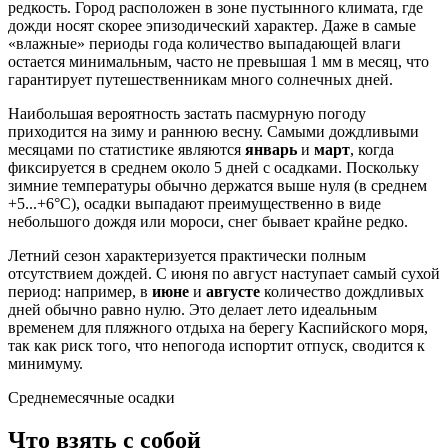
редкость. Город расположен в зоне пустынного климата, где
дожди носят скорее эпизодический характер. Даже в самые
«влажные» периоды года количество выпадающей влаги
остается минимальным, часто не превышая 1 мм в месяц, что
гарантирует путешественникам много солнечных дней.
Наибольшая вероятность застать пасмурную погоду
приходится на зиму и раннюю весну. Самыми дождливыми
месяцами по статистике являются
январь
и
март
, когда
фиксируется в среднем около 5 дней с осадками. Поскольку
зимние температуры обычно держатся выше нуля (в среднем
+5...+6°C), осадки выпадают преимущественно в виде
небольшого дождя или мороси, снег бывает крайне редко.
Летний сезон характеризуется практически полным
отсутствием дождей. С июня по август наступает самый сухой
период: например, в
июне
и
августе
количество дождливых
дней обычно равно нулю. Это делает лето идеальным
временем для пляжного отдыха на берегу Каспийского моря,
так как риск того, что непогода испортит отпуск, сводится к
минимуму.
Среднемесячные осадки
Что взять с собой