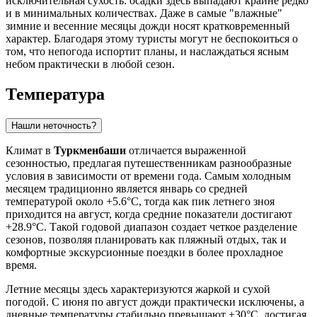
исключительная сухость: осадки здесь выпадают крайне редко
и в минимальных количествах. Даже в самые "влажные"
зимние и весенние месяцы дожди носят кратковременный
характер. Благодаря этому туристы могут не беспокоиться о
том, что непогода испортит планы, и наслаждаться ясным
небом практически в любой сезон.
Температура
Нашли неточность?
Климат в
Туркменбаши
отличается выраженной
сезонностью, предлагая путешественникам разнообразные
условия в зависимости от времени года. Самым холодным
месяцем традиционно является январь со средней
температурой около +5.6°C, тогда как пик летнего зноя
приходится на август, когда средние показатели достигают
+28.9°C. Такой годовой диапазон создает четкое разделение
сезонов, позволяя планировать как пляжный отдых, так и
комфортные экскурсионные поездки в более прохладное
время.
Летние месяцы здесь характеризуются жаркой и сухой
погодой. С июня по август дожди практически исключены, а
дневные температуры стабильно превышают +30°C, достигая