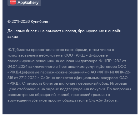
© 2011–2026 Купибилет
Дешевые билеты на самолет и поезд, бронирование и онлайн-
заказ
Ж/Д билеты предоставляются партнёрами, в том числе с
использованием веб-системы ООО «РЖД – Цифровые
пассажирские решения» на основании договора № ЦПР-1282 от
04.04.2024 заключенного с Поставщиком услуг и Договора ООО
«РЖД-Цифровые пассажирские решения» с АО «ФПК» № ФПК-22-
316 от 27.12.2022 г. Сайт не является официальным ресурсом ОАО
«РЖД». Стоимость билетов включает сервисный сбор. Итоговая
цена отображена на экране подтверждения покупки. По вопросам
рассмотрения обращений, жалоб, претензий граждан о
возмещении убытков просим обращаться в Службу Заботы.