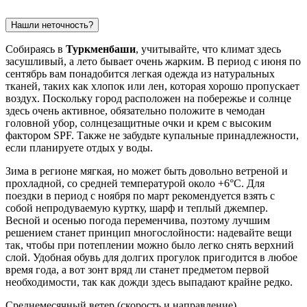
Нашли неточность?
Собираясь в
Туркменбаши
, учитывайте, что климат здесь
засушливый, а лето бывает очень жарким. В период с июня по
сентябрь вам понадобится легкая одежда из натуральных
тканей, таких как хлопок или лен, которая хорошо пропускает
воздух. Поскольку город расположен на побережье и солнце
здесь очень активное, обязательно положите в чемодан
головной убор, солнцезащитные очки и крем с высоким
фактором SPF. Также не забудьте купальные принадлежности,
если планируете отдых у воды.
Зима в регионе мягкая, но может быть довольно ветреной и
прохладной, со средней температурой около +6°C. Для
поездки в период с ноября по март рекомендуется взять с
собой непродуваемую куртку, шарф и теплый джемпер.
Весной и осенью погода переменчива, поэтому лучшим
решением станет принцип многослойности: надевайте вещи
так, чтобы при потеплении можно было легко снять верхний
слой. Удобная обувь для долгих прогулок пригодится в любое
время года, а вот зонт вряд ли станет предметом первой
необходимости, так как дожди здесь выпадают крайне редко.
Среднемесячный ветер (скорость и направление)