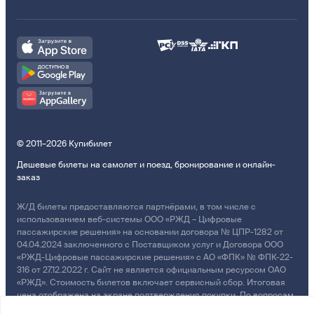
© 2011–2026 Купибилет
Дешевые билеты на самолет и поезд, бронирование и онлайн-
заказ
Ж/Д билеты предоставляются партнёрами, в том числе с
использованием веб-системы ООО «РЖД – Цифровые
пассажирские решения» на основании договора № ЦПР-1282 от
04.04.2024 заключенного с Поставщиком услуг и Договора ООО
«РЖД-Цифровые пассажирские решения» с АО «ФПК» № ФПК-22-
316 от 27.12.2022 г. Сайт не является официальным ресурсом ОАО
«РЖД». Стоимость билетов включает сервисный сбор. Итоговая
цена отображена на экране подтверждения покупки. По вопросам
рассмотрения обращений, жалоб, претензий граждан о