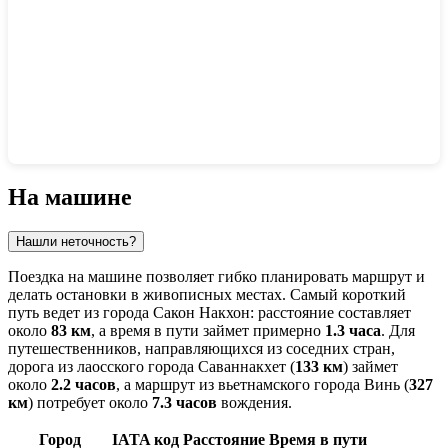
Показать интерактивную карту
На машине
Нашли неточность?
Поездка на машине позволяет гибко планировать маршрут и
делать остановки в живописных местах. Самый короткий
путь ведет из города
Сакон Накхон
: расстояние составляет
около
83 км
, а время в пути займет примерно
1.3 часа
. Для
путешественников, направляющихся из соседних стран,
дорога из лаосского города
Саваннакхет
(
133 км
) займет
около
2.2 часов
, а маршрут из вьетнамского города
Винь
(
327
км
) потребует около
7.3 часов
вождения.
Город
IATA код
Расстояние
Время в пути