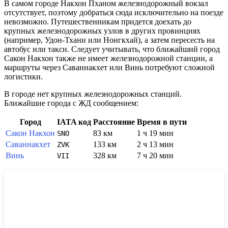
В самом городе
Накхон Пханом
железнодорожный вокзал
отсутствует, поэтому добраться сюда исключительно на поезде
невозможно. Путешественникам придется доехать до
крупных железнодорожных узлов в других провинциях
(например, Удон-Тхани или Нонгкхай), а затем пересесть на
автобус или такси. Следует учитывать, что ближайший город
Сакон Накхон
также не имеет железнодорожной станции, а
маршруты через
Саваннакхет
или
Винь
потребуют сложной
логистики.
В городе нет крупных железнодорожных станций.
Ближайшие города с ЖД сообщением:
Город
IATA код
Расстояние
Время в пути
Сакон Накхон
83 км
1 ч 19 мин
SNO
Саваннакхет
133 км
2 ч 13 мин
ZVK
Винь
328 км
7 ч 20 мин
VII