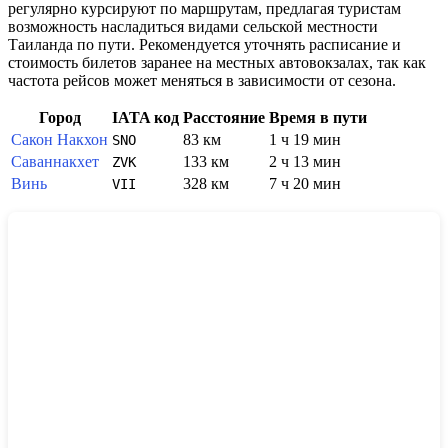
регулярно курсируют по маршрутам, предлагая туристам
возможность насладиться видами сельской местности
Таиланда по пути. Рекомендуется уточнять расписание и
стоимость билетов заранее на местных автовокзалах, так как
частота рейсов может меняться в зависимости от сезона.
Город
IATA код
Расстояние
Время в пути
Сакон Накхон
83 км
1 ч 19 мин
SNO
Саваннакхет
133 км
2 ч 13 мин
ZVK
Винь
328 км
7 ч 20 мин
VII