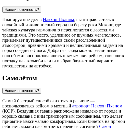
Нашли неточность?
Планируя поездку в
Накхон Пханом
, вы отправляетесь в
спокойный и живописный город на берегу реки Меконг, где
тайская культура гармонично переплетается с лаосскими
традициями. Это место, удаленное от шумных мегаполисов,
привлекает путешественников своей расслабленной
атмосферой, древними храмами и великолепными видами на
горы соседнего Лаоса. Добраться сюда можно различными
способами: воспользовавшись прямым авиарейсом, совершив
поездку на автомобиле или выбрав бюджетный вариант
путешествия на автобусе.
Самолётом
Нашли неточность?
Самый быстрый способ оказаться в регионе —
воспользоваться рейсом в местный
аэропорт Накхон Пханом
(KOP). Воздушная гавань расположена недалеко от города и
хорошо связана с ним транспортным сообщением, что делает
прибытие максимально комфортным. Если билетов на прямой
рейс нет, можно рассмотреть перелет в соседний
Сакон