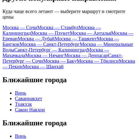
Куда чаще всего летают — выберите маршрут и смотрите
цены
Москва — Сочи
Москва — Стамбул
Москва —
Калининград
Москва — Пхукет
Москва — Анталья
Москва —
Ереван
Москва — Дубай
Москва — Ташкент
Москва —
Бангкок
Москва — Санкт-Петербург
Москва — Минеральные
Воды
Санкт-Петербург — Калининград
Москва —
Махачкала
Москва — Нячанг
Москва — Денпасар
Санкт-
Петербург — Сочи
Москва — Баку
Москва — Тбилиси
Москва
— Пекин
Москва — Шанхай
Ближайшие города
Винь
Саваннакхет
Тхакхэк
Сакон Накхон
Ближайшие города
Винь