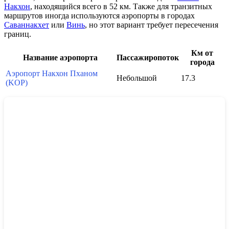
Накхон
, находящийся всего в 52 км. Также для транзитных
маршрутов иногда используются аэропорты в городах
Саваннакхет
или
Винь
, но этот вариант требует пересечения
границ.
Км от
Название аэропорта
Пассажиропоток
города
Аэропорт Накхон Пханом
Небольшой
17.3
(KOP)