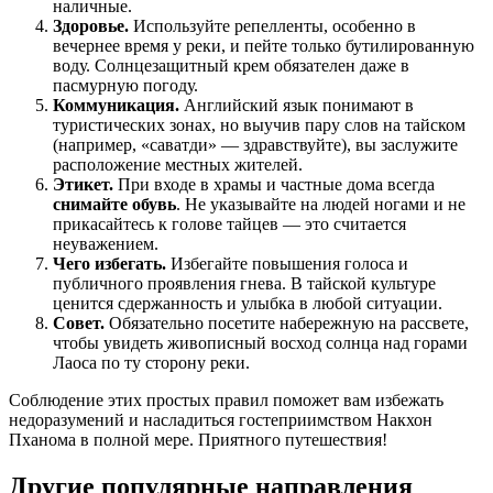
наличные.
Здоровье.
Используйте репелленты, особенно в
вечернее время у реки, и пейте только бутилированную
воду. Солнцезащитный крем обязателен даже в
пасмурную погоду.
Коммуникация.
Английский язык понимают в
туристических зонах, но выучив пару слов на тайском
(например, «саватди» — здравствуйте), вы заслужите
расположение местных жителей.
Этикет.
При входе в храмы и частные дома всегда
снимайте обувь
. Не указывайте на людей ногами и не
прикасайтесь к голове тайцев — это считается
неуважением.
Чего избегать.
Избегайте повышения голоса и
публичного проявления гнева. В тайской культуре
ценится сдержанность и улыбка в любой ситуации.
Совет.
Обязательно посетите набережную на рассвете,
чтобы увидеть живописный восход солнца над горами
Лаоса по ту сторону реки.
Соблюдение этих простых правил поможет вам избежать
недоразумений и насладиться гостеприимством Накхон
Пханома в полной мере. Приятного путешествия!
Другие популярные направления