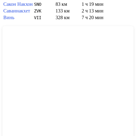
Сакон Накхон
83 км
1 ч 19 мин
SNO
Саваннакхет
133 км
2 ч 13 мин
ZVK
Винь
328 км
7 ч 20 мин
VII