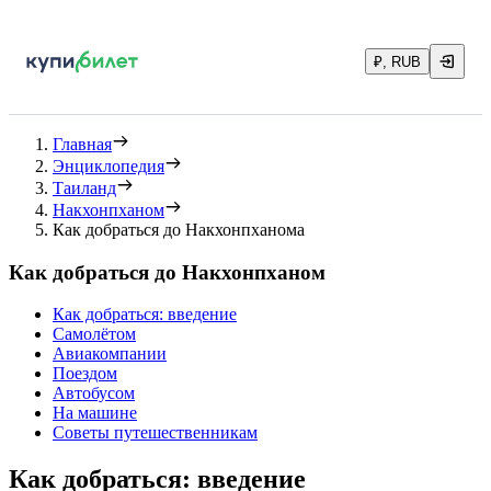
₽, RUB
Главная
Энциклопедия
Таиланд
Накхонпханом
Как добраться до Накхонпханома
Как добраться до Накхонпханом
Как добраться: введение
Самолётом
Авиакомпании
Поездом
Автобусом
На машине
Советы путешественникам
Как добраться: введение