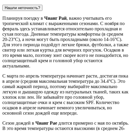
Нашли неточность?
Планируя поездку в
Чианг Рай
, важно учитывать его
тропический климат с выраженными сезонами. С ноября по
февраль здесь устанавливается относительно прохладная и
сухая погода. Дневные температуры комфортны (в среднем
20-23°C), а ночи могут быть прохладными (около 14-16°C).
Для этого периода подойдут легкие брюки, футболки, а также
свитер или легкая куртка для вечерних прогулок. Осадков в
это время мало, поэтому зонт скорее всего не понадобится, но
солнцезащитный крем и головной убор остаются
актуальными.
С марта по апрель температура начинает расти, достигая пика
в апреле (средняя максимальная температура до 34.4°C). Это
самый жаркий период, поэтому выбирайте максимально
легкую и дышащую одежду из натуральных тканей, таких как
хлопок или лен. Не забывайте про головной убор,
солнцезащитные очки и крем с высоким SPF. Количество
осадков в апреле начинает немного увеличиваться, но
основной сезон дождей еще впереди.
Сезон дождей в
Чианг Рае
длится примерно с мая по октябрь.
В это время температуры остаются высокими (в среднем 26-