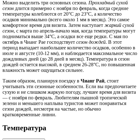
Можно выделить три основных сезона.
Прохладный сухой
сезон
длится примерно с ноября по февраль, когда средние
температуры колеблются от 20°C до 23°C, а количество
осадков минимально (всего около 1 мм в месяц). Это самое
комфортное время для визита. Затем наступает
жаркий сухой
сезон
, с марта по апрель-начало мая, когда температуры могут
подниматься выше 34°C, а осадки все еще редки. С мая по
октябрь в Чианг Рае господствует
сезон дождей
. В этот
период выпадает наибольшее количество осадков, особенно в
июле и августе (10-12 мм), и наблюдается максимальное число
дождливых дней (до 28 дней в месяц). Температура в сезон
дождей остается высокой, в среднем 26-28°C, но повышенная
влажность может ощущаться сильнее.
Таким образом, планируя поездку в
Чианг Рай
, стоит
учитывать эти сезонные особенности. Если вы предпочитаете
сухую и не слишком жаркую погоду, лучшее время для визита
— с ноября по февраль. Любителям пышной тропической
зелени и меньшего наплыва туристов может понравиться
сезон дождей, несмотря на частые, но обычно
кратковременные ливни.
Температура