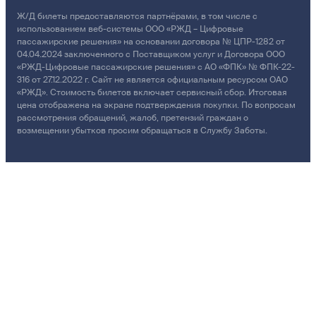
Ж/Д билеты предоставляются партнёрами, в том числе с
использованием веб-системы ООО «РЖД – Цифровые
пассажирские решения» на основании договора № ЦПР-1282 от
04.04.2024 заключенного с Поставщиком услуг и Договора ООО
«РЖД-Цифровые пассажирские решения» с АО «ФПК» № ФПК-22-
316 от 27.12.2022 г. Сайт не является официальным ресурсом ОАО
«РЖД». Стоимость билетов включает сервисный сбор. Итоговая
цена отображена на экране подтверждения покупки. По вопросам
рассмотрения обращений, жалоб, претензий граждан о
возмещении убытков просим обращаться в Службу Заботы.