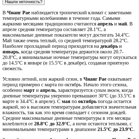
Нашли неточность?
В
Чианг Рае
наблюдается тропический климат с заметными
температурными колебаниями в течение года. Самыми
жаркими месяцами традиционно считаются
апрель
и
май
. В
апреле средняя температура составляет 28.1°C, а
максимальные дневные показатели могут достигать 34.4°C.
Май также очень теплый, со средней температурой 28.2°C.
Наиболее прохладный период приходится на
декабрь
и
январь
, когда средняя температура держится около 20.7-
20.8°C, а минимальные ночные температуры могут опускаться
до 14.5°C в январе (и 15.5°C в декабре), создавая приятную
свежесть.
Условно летний, или жаркий сезон, в
Чианг Рае
охватывает
период примерно с марта по октябрь. Начало этого сезона,
особенно
март
и
апрель
, характеризуется
сухим зноем
, когда
дневные температуры уверенно превышают 30°C (до 33.5°C в
марте и 34.4°C в апреле). С
мая
по
октябрь
погода остается
жаркой, но к высоким температурам добавляется значительная
влажность, так как это время совпадает с сезоном дождей.
Средние максимальные дневные температуры в эти месяцы
колеблются от
28.8°C до 32.9°C
, а ночи остаются теплыми, с
минимальными температурами в диапазоне
21.5°C до 23.9°C
.