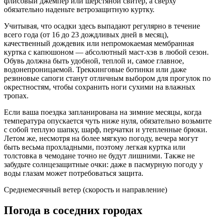
флисовый джемпер или шерстяной свитер, а сверху
обязательно наденьте ветрозащитную куртку.
Учитывая, что осадки здесь выпадают регулярно в течение
всего года (от 16 до 23 дождливых дней в месяц),
качественный дождевик или непромокаемая мембранная
куртка с капюшоном — абсолютный маст-хэв в любой сезон.
Обувь должна быть удобной, теплой и, самое главное,
водонепроницаемой. Треккинговые ботинки или даже
резиновые сапоги станут отличным выбором для прогулок по
окрестностям, чтобы сохранить ноги сухими на влажных
тропах.
Если ваша поездка запланирована на зимние месяцы, когда
температура опускается чуть ниже нуля, обязательно возьмите
с собой теплую шапку, шарф, перчатки и утепленные брюки.
Летом же, несмотря на более мягкую погоду, вечера могут
быть весьма прохладными, поэтому легкая куртка или
толстовка в чемодане точно не будут лишними. Также не
забудьте солнцезащитные очки: даже в пасмурную погоду у
воды глазам может потребоваться защита.
Среднемесячный ветер (скорость и направление)
Погода в соседних городах