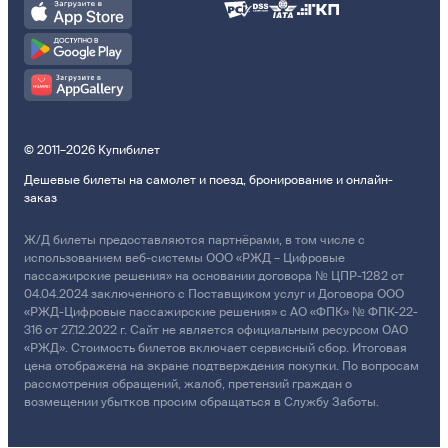
© 2011–2026 Купибилет
Дешевые билеты на самолет и поезд, бронирование и онлайн-
заказ
Ж/Д билеты предоставляются партнёрами, в том числе с
использованием веб-системы ООО «РЖД – Цифровые
пассажирские решения» на основании договора № ЦПР-1282 от
04.04.2024 заключенного с Поставщиком услуг и Договора ООО
«РЖД-Цифровые пассажирские решения» с АО «ФПК» № ФПК-22-
316 от 27.12.2022 г. Сайт не является официальным ресурсом ОАО
«РЖД». Стоимость билетов включает сервисный сбор. Итоговая
цена отображена на экране подтверждения покупки. По вопросам
рассмотрения обращений, жалоб, претензий граждан о
возмещении убытков просим обращаться в Службу Заботы.