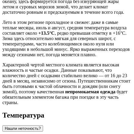
океану, здесь формируется погода без изнуряющей жары
летом и суровых морозов зимой, что делает климат
достаточно ровным и предсказуемым в течение всего года.
Лето в этом регионе прохладное и свежее: даже в самые
теплые месяцы, июль и август, средняя температура воздуха
составляет около
+13.5°C
, редко превышая отметку в +16°C.
Зима здесь относительно мягкая для северных широт, с
температурами, часто колеблющимися около нуля или
уходящими в небольшой минус. Ярко выраженных переходов
между сезонами нет, погода меняется плавно.
Характерной чертой местного климата является высокая
влажность и частые осадки. Данные показывают, что
количество дней с осадками стабильно велико — от 16 до 23
дней в месяц, независимо от сезона. Путешественникам стоит
быть готовыми к частой облачности и дождям (или снегу
зимой), поэтому качественная
непромокаемая одежда
будет
обязательным элементом багажа при поездке в эту часть
страны.
Температура
Нашли неточность?