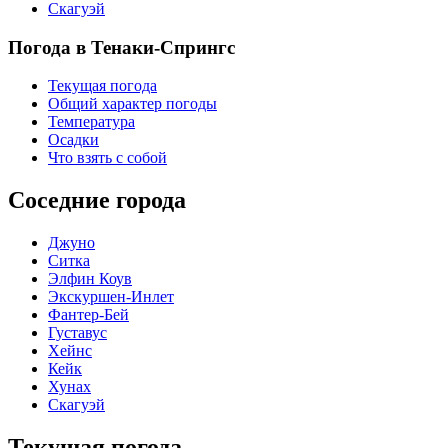
Скагуэй
Погода в Тенаки-Спрингс
Текущая погода
Общий характер погоды
Температура
Осадки
Что взять с собой
Соседние города
Джуно
Ситка
Элфин Коув
Экскуршен-Инлет
Фантер-Бей
Густавус
Хейнс
Кейк
Хунах
Скагуэй
Текущая погода