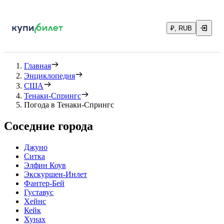
₽, RUB
Главная
Энциклопедия
США
Тенаки-Спрингс
Погода в Тенаки-Спрингс
Соседние города
Джуно
Ситка
Элфин Коув
Экскуршен-Инлет
Фантер-Бей
Густавус
Хейнс
Кейк
Хунах