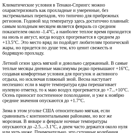
Климатические условия в
Тенаки-Спрингс
можно
охарактеризовать как прохладные и умеренные, без
экстремальных перепадов, что типично для прибрежных
регионов. Годовой ход температур здесь достаточно плавный:
самым холодным месяцем является февраль со средним
показателем около -1.4°C, а наиболее теплое время приходится
на июль и август, когда воздух прогревается в среднем до
+13.5°C. Это место вряд ли подойдет любителям тропической
жары, но придется по душе тем, кто ценит свежесть и
бодрящую прохладу.
Летний сезон здесь мягкий и довольно сдержанный. В самые
теплые месяцы дневные максимумы редко превышают +16°C,
создавая комфортные условия для прогулок и активного
отдыха, но исключая пляжный зной. Весна наступает
неспешно: если в марте температура едва перешагивает
нулевую отметку, то к маю воздух прогревается до +7...+10°C.
Осень приносит постепенное похолодание, и уже к ноябрю
средние значения опускаются до +1.7°C.
Зима в этом уголке США относительно мягкая, если
сравнивать с континентальными районами, но все же
морозная. В январе и феврале ночные температуры
опускаются до -2.5...-3.1°C, а днем часто держатся около нуля
или чуть ниже. Примечательно, что суточные колебания