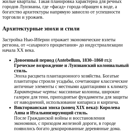
жилые кварталы. Такая планировка характерна для речных
городов Луизианы, где «фасад» города обращен к воде, а
богатство архитектуры напрямую зависело от успешности
торговли и урожаев.
Архитектурные эпохи и стили
Застройка Нью-Иберии отражает экономические взлеты
региона, от «сахарного процветания» до индустриализации
начала XX века.
Довоенный период (Antebellum, 1830–1860 гг.):
Греческое возрождение и Луизианский колониальный
стиль.
Эпоха расцвета плантационного хозяйства. Богатые
плантаторы строили усадьбы, сочетающие классические
античные элементы с местными адаптациями к климату.
Характерные черты:
массивные колонны, широкие
галереи для тени, приподнятые фундаменты для защиты
от наводнений, использование кипариса и кирпича.
Викторианская эпоха (конец XIX века): Королева
Анна и Итальянизирующий стиль.
После Гражданской войны и восстановления
экономики, с приходом железной дороги, в городе
появились богато декорированные деревянные дома.