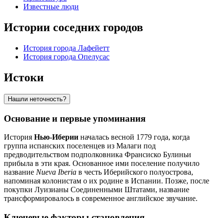
Известные люди
Истории соседних городов
История города Лафейетт
История города Опелусас
Истоки
Нашли неточность?
Основание и первые упоминания
История
Нью-Иберии
началась весной 1779 года, когда
группа испанских поселенцев из Малаги под
предводительством подполковника Франсиско Булиньи
прибыла в эти края. Основанное ими поселение получило
название
Nueva Iberia
в честь Иберийского полуострова,
напоминая колонистам о их родине в Испании. Позже, после
покупки Луизианы Соединенными Штатами, название
трансформировалось в современное английское звучание.
Ключевые факторы становления