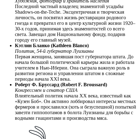
Художник, фотограф и хранитель наследия
Последний частный владелец знаменитой усадьбы
Shadows-on-the-Teche. Эксцентричная и творческая
личность, он посвятил жизнь реставрации родового
гнезда и превратил его в центр культурной жизни 1920–
30-х годов, принимая здесь знаменитостей со всего
света. Завещал дом Национальному фонду, подарив
городу его главный музей.
Кэтлин Бланко (Kathleen Blanco)
Политик, 54-й губернатор Луизианы
Первая женщина, занявшая пост губернатора штата. До
начала большой политической карьеры жила и работала
учителем в Нью-Иберии. Она сыграла важную роль в
развитии региона и управлении штатом в сложные
периоды начала XXI века.
Роберт Ф. Бруссард (Robert F. Broussard)
Конгрессмен и сенатор США
Влиятельный политик начала XX века, известный как
«Кузен Боб». Он активно лоббировал интересы местных
фермеров и прославился (хоть и безуспешной) попыткой
завезти гиппопотамов в болота Луизианы для борьбы с
водными гиацинтами и производства мяса.