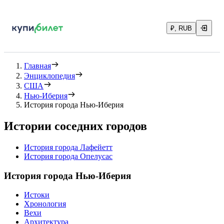
₽, RUB
Главная
Энциклопедия
США
Нью-Иберия
История города Нью-Иберия
Истории соседних городов
История города Лафейетт
История города Опелусас
История города Нью-Иберия
Истоки
Хронология
Вехи
Архитектура