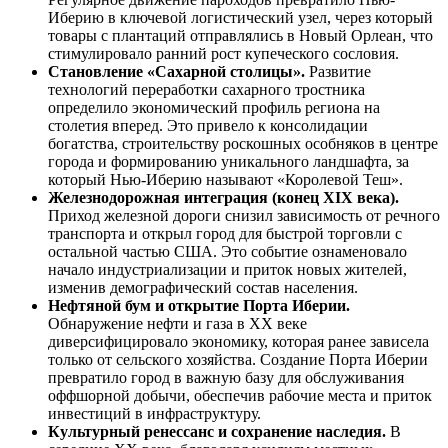
Иберию в ключевой логистический узел, через который
товары с плантаций отправлялись в Новый Орлеан, что
стимулировало ранний рост купеческого сословия.
Становление «Сахарной столицы».
Развитие
технологий переработки сахарного тростника
определило экономический профиль региона на
столетия вперед. Это привело к консолидации
богатства, строительству роскошных особняков в центре
города и формированию уникального ландшафта, за
который Нью-Иберию называют «Королевой Теш».
Железнодорожная интеграция (конец XIX века).
Приход железной дороги снизил зависимость от речного
транспорта и открыл город для быстрой торговли с
остальной частью США. Это событие ознаменовало
начало индустриализации и приток новых жителей,
изменив демографический состав населения.
Нефтяной бум и открытие Порта Иберии.
Обнаружение нефти и газа в XX веке
диверсифицировало экономику, которая ранее зависела
только от сельского хозяйства. Создание Порта Иберии
превратило город в важную базу для обслуживания
оффшорной добычи, обеспечив рабочие места и приток
инвестиций в инфраструктуру.
Культурный ренессанс и сохранение наследия.
В