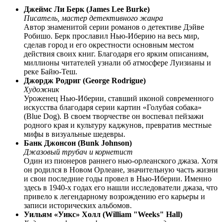
Джеймс Ли Берк (James Lee Burke)
Писатель, мастер детективного жанра
Автор знаменитой серии романов о детективе Дэйве
Робишо. Берк прославил Нью-Иберию на весь мир,
сделав город и его окрестности основным местом
действия своих книг. Благодаря его ярким описаниям,
миллионы читателей узнали об атмосфере Луизианы и
реке Байю-Теш.
Джордж Родриг (George Rodrigue)
Художник
Уроженец Нью-Иберии, ставший иконой современного
искусства благодаря серии картин «Голубая собака»
(Blue Dog). В своем творчестве он воспевал пейзажи
родного края и культуру каджунов, превратив местные
мифы в визуальные шедевры.
Банк Джонсон (Bunk Johnson)
Джазовый трубач и корнетист
Один из пионеров раннего нью-орлеанского джаза. Хотя
он родился в Новом Орлеане, значительную часть жизни
и свои последние годы провел в Нью-Иберии. Именно
здесь в 1940-х годах его нашли исследователи джаза, что
привело к легендарному возрождению его карьеры и
записи исторических альбомов.
Уильям «Уикс» Холл (William "Weeks" Hall)