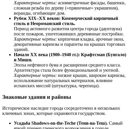
Характерные черты:
асимметричные фасады, башенки,
сложная резьба по дереву («пряничные» украшения),
веранды, огибающие дом.
Рубеж XIX–XX веков: Коммерческий кирпичный
стиль и Неороманский стиль.
Период активного развития центра города (даунтауна)
после пожаров, уничтоживших деревянные постройки.
Характерные черты:
кирпичная кладка, арочные окна,
декоративные карнизы и парапеты на крышах торговых
зданий.
Начало XX века (1900–1940 гг.): Крафтсман (Бунгало)
и Мишн.
Эпоха нефтяного бума и расширения среднего класса.
Архитектура стала более функциональной и уютной.
Характерные черты:
низкие крыши, широкие карнизы,
использование натуральных материалов, влияние
испанских миссий (штукатурка, черепица).
Знаковые здания и районы
Историческое наследие города сосредоточено в нескольких
ключевых зонах, которые охраняются государством.
Усадьба Shadows-on-the-Teche (Тени-на-Теш).
Самый
яркий пример греческого возрождения в городе.