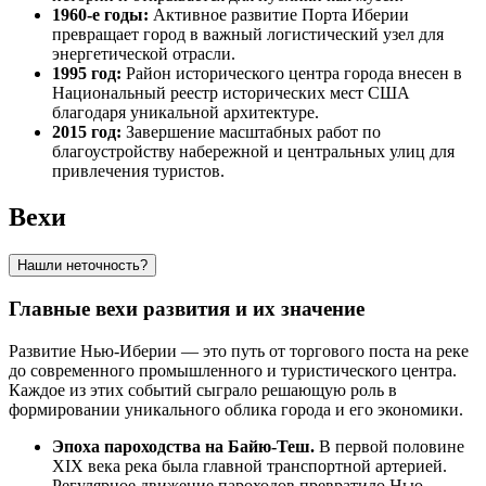
1960-е годы:
Активное развитие Порта Иберии
превращает город в важный логистический узел для
энергетической отрасли.
1995 год:
Район исторического центра города внесен в
Национальный реестр исторических мест США
благодаря уникальной архитектуре.
2015 год:
Завершение масштабных работ по
благоустройству набережной и центральных улиц для
привлечения туристов.
Вехи
Нашли неточность?
Главные вехи развития и их значение
Развитие Нью-Иберии — это путь от торгового поста на реке
до современного промышленного и туристического центра.
Каждое из этих событий сыграло решающую роль в
формировании уникального облика города и его экономики.
Эпоха пароходства на Байю-Теш.
В первой половине
XIX века река была главной транспортной артерией.
Регулярное движение пароходов превратило Нью-