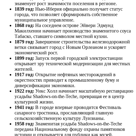
знаменует рост значимости поселения в регионе.
1839 год:
Нью-Иберия официально получает статус
города, что позволяет сформировать собственное
муниципальное управление.
1868 год:
На соседнем острове Эйвери Эдмунд
Макилхенни начинает производство знаменитого соуса
Табаско, ставшего символом местной кухни.
1879 год:
Завершение строительства железнодорожной
ветки связывает город с Новым Орлеаном и ускоряет
экономический рост.
1899 год:
Запуск первой городской электростанции
открывает эру технической модернизации для местных
жителей.
1917 год:
Открытие нефтяных месторождений в
окрестностях приводит к промышленному буму и
диверсификации экономики.
1922 год:
Уикс Холл начинает масштабную реставрацию
усадьбы Shadows-on-the-Teche, превращая ее в центр
культурной жизни.
1941 год:
В городе впервые проводится Фестиваль
сахарного тростника, прославляющий главную
сельскохозяйственную культуру Луизианы.
1958 год:
Знаменитая усадьба Shadows-on-the-Teche
передана Национальному фонду охраны памятников
истории и открывается для публики как музей.