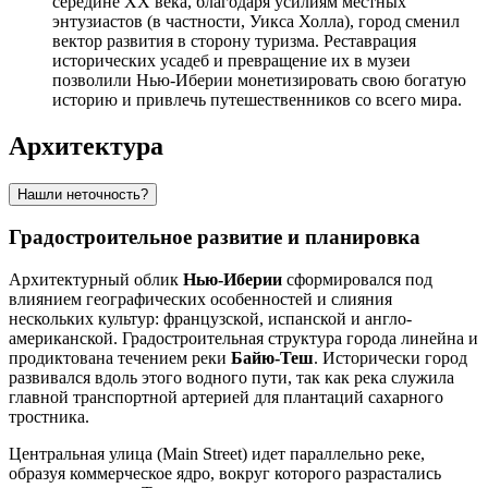
середине XX века, благодаря усилиям местных
энтузиастов (в частности, Уикса Холла), город сменил
вектор развития в сторону туризма. Реставрация
исторических усадеб и превращение их в музеи
позволили Нью-Иберии монетизировать свою богатую
историю и привлечь путешественников со всего мира.
Архитектура
Нашли неточность?
Градостроительное развитие и планировка
Архитектурный облик
Нью-Иберии
сформировался под
влиянием географических особенностей и слияния
нескольких культур: французской, испанской и англо-
американской. Градостроительная структура города линейна и
продиктована течением реки
Байю-Теш
. Исторически город
развивался вдоль этого водного пути, так как река служила
главной транспортной артерией для плантаций сахарного
тростника.
Центральная улица (Main Street) идет параллельно реке,
образуя коммерческое ядро, вокруг которого разрастались