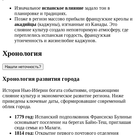
Изначальное
испанское влияние
задало тон в
планировке и традициях.
Позже в регион массово прибыли французские креолы и
акадийцы
(каджуны), изгнанные из Канады. Это
слияние культур создало неповторимую атмосферу, где
переплелись испанская гордость, французская
утонченность и жизнелюбие каджунов.
Хронология
Нашли неточность?
Хронология развития города
История Нью-Иберии богата событиями, отражающими
слияние культур и экономическое развитие региона. Ниже
приведены ключевые даты, сформировавшие современный
облик города.
1779 год:
Испанский подполковник Франсиско Булиньи
основывает поселение на берегах Байю-Теш, приглашая
сюда семьи из Малаги.
1814 год:
Открытие первого почтового отделения