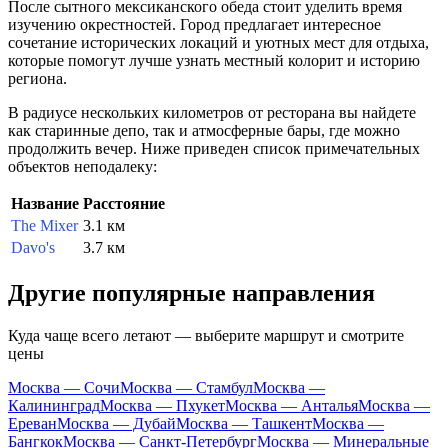
После сытного мексиканского обеда стоит уделить время
изучению окрестностей. Город предлагает интересное
сочетание исторических локаций и уютных мест для отдыха,
которые помогут лучше узнать местный колорит и историю
региона.
В радиусе нескольких километров от ресторана вы найдете
как старинные депо, так и атмосферные бары, где можно
продолжить вечер. Ниже приведен список примечательных
объектов неподалеку:
Название
Расстояние
The Mixer
3.1 км
Davo's
3.7 км
Другие популярные направления
Куда чаще всего летают — выберите маршрут и смотрите
цены
Москва — Сочи
Москва — Стамбул
Москва —
Калининград
Москва — Пхукет
Москва — Анталья
Москва —
Ереван
Москва — Дубай
Москва — Ташкент
Москва —
Бангкок
Москва — Санкт-Петербург
Москва — Минеральные