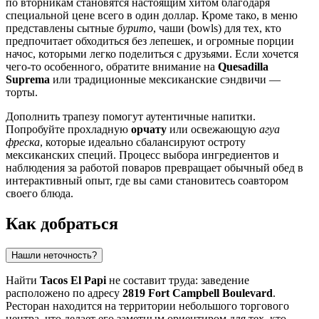
по вторникам становятся настоящим хитом благодаря
специальной цене всего в один доллар. Кроме тако, в меню
представлены сытные
бурито
, чаши (bowls) для тех, кто
предпочитает обходиться без лепешек, и огромные порции
начос, которыми легко поделиться с друзьями. Если хочется
чего-то особенного, обратите внимание на
Quesadilla
Suprema
или традиционные мексиканские сэндвичи —
торты.
Дополнить трапезу помогут аутентичные напитки.
Попробуйте прохладную
орчату
или освежающую
агуа
фреска
, которые идеально сбалансируют остроту
мексиканских специй. Процесс выбора ингредиентов и
наблюдения за работой поваров превращает обычный обед в
интерактивный опыт, где вы сами становитесь соавтором
своего блюда.
Как добраться
Нашли неточность?
Найти
Tacos El Papi
не составит труда: заведение
расположено по адресу
2819 Fort Campbell Boulevard
.
Ресторан находится на территории небольшого торгового
центра, что делает его заметным ориентиром для тех, кто