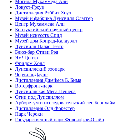
Могила Мухаммеда Али
Локуст-Гроув
Дистиллерия Рэббит Хоул
Музей и фабрика Луисвилл Слаггер
Центр Мухаммеда Али
Кентуккийский научный центр
Музей искусств Спид
Музей дом Конрад-Калдуэлл
Луисвилл Палас Театр
Блюз-бар Стиви Рэя
Ям! Центр
Фридом Холл
Луисвиллский зоопарк
Чёрчилл-Даунс
Дистиллерия Джеймса Б. Бима
Вотерфронт-парк
Луисвиллская Мега-Пещера
Огни под Луисвиллом
Арборетум и исследовательский лес Бернхайм
Дистиллерия Олд Форестер
Парк Чероки
Государственный парк Фолс-оф-зе-Огайо