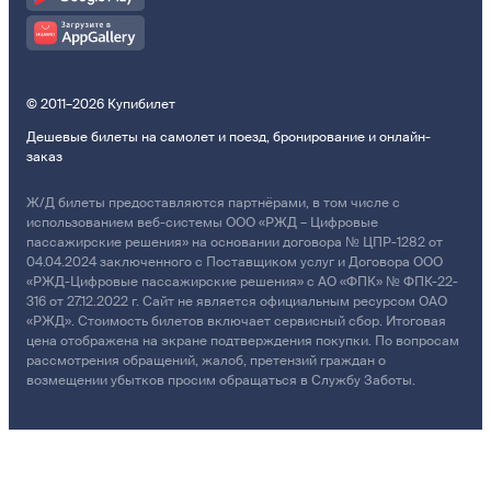
© 2011–2026 Купибилет
Дешевые билеты на самолет и поезд, бронирование и онлайн-
заказ
Ж/Д билеты предоставляются партнёрами, в том числе с
использованием веб-системы ООО «РЖД – Цифровые
пассажирские решения» на основании договора № ЦПР-1282 от
04.04.2024 заключенного с Поставщиком услуг и Договора ООО
«РЖД-Цифровые пассажирские решения» с АО «ФПК» № ФПК-22-
316 от 27.12.2022 г. Сайт не является официальным ресурсом ОАО
«РЖД». Стоимость билетов включает сервисный сбор. Итоговая
цена отображена на экране подтверждения покупки. По вопросам
рассмотрения обращений, жалоб, претензий граждан о
возмещении убытков просим обращаться в Службу Заботы.