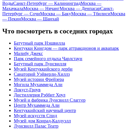
Воды
Санкт-Петербург — Калининград
Москва —
Махачкала
Москва — Нячанг
Москва — Денпасар
Санкт-
Петербург — Сочи
Москва — Баку
Москва — Тбилиси
Москва
— Пекин
Москва — Шанхай
Что посмотреть в соседних городах
Батутный парк Нэшвилла
Кентукки Кингдом — парк аттракционов и аквапарк
Малибу Джекс
Парк семейного отдыха Чарлстаун
Батутный парк Луисвилля
Музей Кентуккийского дерби
Санаторий Уэйверли-Хиллз
Музей истории Фрейзера
Могила Мухаммеда Али
Локуст-Гроув
Дистиллерия Рэббит Хоул
Музей и фабрика Луисвилл Слаггер
Центр Мухаммеда Али
Кентуккийский научный центр
Музей искусств Спид
Музей дом Конрад-Калдуэлл
Луисвилл Палас Театр