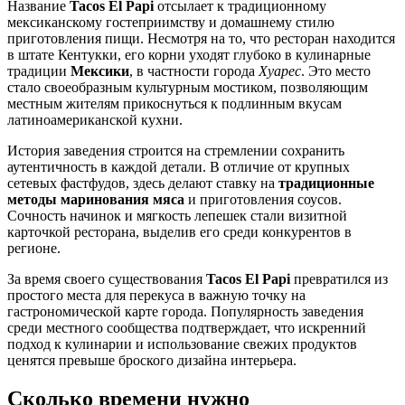
Название
Tacos El Papi
отсылает к традиционному
мексиканскому гостеприимству и домашнему стилю
приготовления пищи. Несмотря на то, что ресторан находится
в штате Кентукки, его корни уходят глубоко в кулинарные
традиции
Мексики
, в частности города
Хуарес
. Это место
стало своеобразным культурным мостиком, позволяющим
местным жителям прикоснуться к подлинным вкусам
латиноамериканской кухни.
История заведения строится на стремлении сохранить
аутентичность в каждой детали. В отличие от крупных
сетевых фастфудов, здесь делают ставку на
традиционные
методы маринования мяса
и приготовления соусов.
Сочность начинок и мягкость лепешек стали визитной
карточкой ресторана, выделив его среди конкурентов в
регионе.
За время своего существования
Tacos El Papi
превратился из
простого места для перекуса в важную точку на
гастрономической карте города. Популярность заведения
среди местного сообщества подтверждает, что искренний
подход к кулинарии и использование свежих продуктов
ценятся превыше броского дизайна интерьера.
Сколько времени нужно