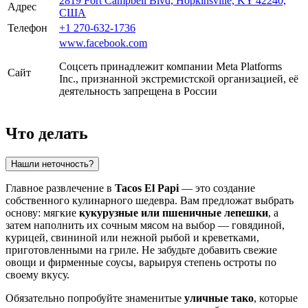
2819 Fort Campbell Blvd, Hopkinsville, KY 42240,
Адрес
США
Телефон
+1 270-632-1736
www.facebook.com
Соцсеть принадлежит компании Meta Platforms
Сайт
Inc., признанной экстремистской организацией, её
деятельность запрещена в России
Что делать
Нашли неточность?
Главное развлечение в
Tacos El Papi
— это создание
собственного кулинарного шедевра. Вам предложат выбрать
основу: мягкие
кукурузные или пшеничные лепешки
, а
затем наполнить их сочным мясом на выбор — говядиной,
курицей, свининой или нежной рыбой и креветками,
приготовленными на гриле. Не забудьте добавить свежие
овощи и фирменные соусы, варьируя степень остроты по
своему вкусу.
Обязательно попробуйте знаменитые
уличные тако
, которые