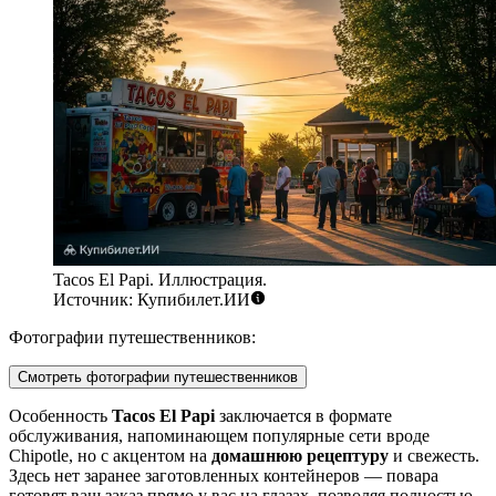
Tacos El Papi. Иллюстрация.
Источник: Купибилет.ИИ
Фотографии путешественников:
Смотреть фотографии путешественников
Особенность
Tacos El Papi
заключается в формате
обслуживания, напоминающем популярные сети вроде
Chipotle, но с акцентом на
домашнюю рецептуру
и свежесть.
Здесь нет заранее заготовленных контейнеров — повара
готовят ваш заказ прямо у вас на глазах, позволяя полностью