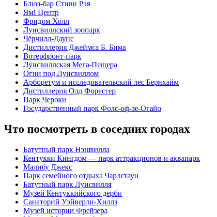
Блюз-бар Стиви Рэя
Ям! Центр
Фридом Холл
Луисвиллский зоопарк
Чёрчилл-Даунс
Дистиллерия Джеймса Б. Бима
Вотерфронт-парк
Луисвиллская Мега-Пещера
Огни под Луисвиллом
Арборетум и исследовательский лес Бернхайм
Дистиллерия Олд Форестер
Парк Чероки
Государственный парк Фолс-оф-зе-Огайо
Что посмотреть в соседних городах
Батутный парк Нэшвилла
Кентукки Кингдом — парк аттракционов и аквапарк
Малибу Джекс
Парк семейного отдыха Чарлстаун
Батутный парк Луисвилля
Музей Кентуккийского дерби
Санаторий Уэйверли-Хиллз
Музей истории Фрейзера