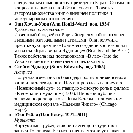
специальным помощником президента Барака Обамы по
вопросам национальной безопасности. Является
автором множества книг о внешней политике и
международных отношениях.
Энн Хоулд-Уорд (Ann Hould-Ward, род. 1954)
Художник по костюмам
Известный бродвейский дизайнер, чья работа отмечена
высшими театральными наградами. Она получила
престижную премию «Тони» за создание костюмов для
мюзикла «Красавица и Чудовище» (Beauty and the Beast).
Также работала над постановками «В лес» (Into the
Woods) и многими балетными спектаклями.
Стейси Эдвардс (Stacy Edwards, род. 1965)
Актриса
Получила известность благодаря ролям в независимом
кино и на телевидении. Номинировалась на премию
«Независимый дух» за главную женскую роль в фильме
«В компании мужчин» (1997). Широкой публике
знакома по роли доктора Лизы Катеры в популярном
медицинском сериале «Надежда Чикаго» (Chicago
Hope).
Юэн Рэйси (Uan Rasey, 1921–2011)
Музыкант
Виртуозный трубач, ставший легендой студийной
записи Голливуда. Его исполнение можно услышать в