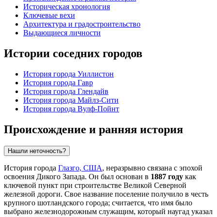
Историческая хронология
Ключевые вехи
Архитектура и градостроительство
Выдающиеся личности
Истории соседних городов
История города Уиллистон
История города Гавр
История города Глендайв
История города Майлз-Сити
История города Вулф-Пойнт
Происхождение и ранняя история
Нашли неточность?
История города
Глазго, США
, неразрывно связана с эпохой
освоения Дикого Запада. Он был основан в
1887 году
как
ключевой пункт при строительстве Великой Северной
железной дороги. Свое название поселение получило в честь
крупного шотландского города; считается, что имя было
выбрано железнодорожным служащим, который наугад указал