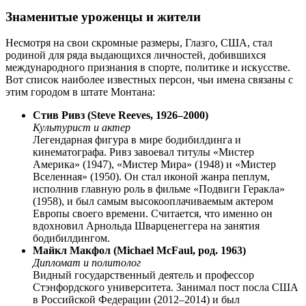
Знаменитые уроженцы и жители
Несмотря на свои скромные размеры,
Глазго, США
, стал
родиной для ряда выдающихся личностей, добившихся
международного признания в спорте, политике и искусстве.
Вот список наиболее известных персон, чьи имена связаны с
этим городом в штате Монтана:
Стив Ривз (Steve Reeves, 1926–2000)
Культурист и актер
Легендарная фигура в мире бодибилдинга и
кинематографа. Ривз завоевал титулы «Мистер
Америка» (1947), «Мистер Мира» (1948) и «Мистер
Вселенная» (1950). Он стал иконой жанра пеплум,
исполнив главную роль в фильме «Подвиги Геракла»
(1958), и был самым высокооплачиваемым актером
Европы своего времени. Считается, что именно он
вдохновил Арнольда Шварценеггера на занятия
бодибилдингом.
Майкл Макфол (Michael McFaul, род. 1963)
Дипломат и политолог
Видный государственный деятель и профессор
Стэнфордского университета. Занимал пост посла
США
в Российской Федерации (2012–2014) и был