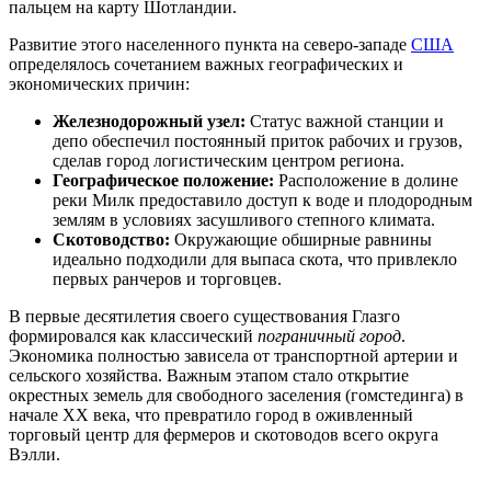
пальцем на карту Шотландии.
Развитие этого населенного пункта на северо-западе
США
определялось сочетанием важных географических и
экономических причин:
Железнодорожный узел:
Статус важной станции и
депо обеспечил постоянный приток рабочих и грузов,
сделав город логистическим центром региона.
Географическое положение:
Расположение в долине
реки Милк предоставило доступ к воде и плодородным
землям в условиях засушливого степного климата.
Скотоводство:
Окружающие обширные равнины
идеально подходили для выпаса скота, что привлекло
первых ранчеров и торговцев.
В первые десятилетия своего существования Глазго
формировался как классический
пограничный город
.
Экономика полностью зависела от транспортной артерии и
сельского хозяйства. Важным этапом стало открытие
окрестных земель для свободного заселения (гомстединга) в
начале XX века, что превратило город в оживленный
торговый центр для фермеров и скотоводов всего округа
Вэлли.