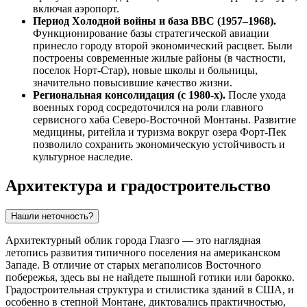
включая аэропорт.
Период Холодной войны и база ВВС (1957–1968).
Функционирование базы стратегической авиации
принесло городу второй экономический расцвет. Были
построены современные жилые районы (в частности,
поселок Норт-Стар), новые школы и больницы,
значительно повысившие качество жизни.
Региональная консолидация (с 1980-х).
После ухода
военных город сосредоточился на роли главного
сервисного хаба Северо-Восточной Монтаны. Развитие
медицины, ритейла и туризма вокруг озера Форт-Пек
позволило сохранить экономическую устойчивость и
культурное наследие.
Архитектура и градостроительство
Нашли неточность?
Архитектурный облик города
Глазго
— это наглядная
летопись развития типичного поселения на американском
Западе. В отличие от старых мегаполисов Восточного
побережья, здесь вы не найдете пышной готики или барокко.
Градостроительная структура и стилистика зданий в
США
, и
особенно в степной Монтане, диктовались практичностью,