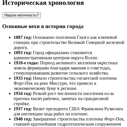
Историческая хронология
Нашли неточность?
Основные вехи в истории города
1887 год:
Основание поселения
Глазго
как ключевой
станции при строительстве Великой Северной железной
дороги.
1893 год:
Город официально становится
административным центром округа Вэлли.
1910-е годы:
Период активного заселения окрестных
земель фермерами благодаря законам о гомстедах,
стимулировавшим развитие сельского хозяйства.
1933 год:
Начало строительства гигантской плотины
Форт-Пек на реке Миссури, что привело к
экономическому буму в регионе.
1934 год:
Резкий рост численности населения из-за
притока тысяч рабочих, занятых на грандиозной
стройке.
1937 год:
Визит президента
США
Франклина Рузвельта
для инспекции хода работ на плотине.
1940 год:
Завершение строительства плотины Форт-Пек,
ставшей крупнейшим гидротехническим сооружением