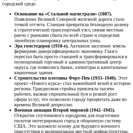
городской среде.
Основание на «Стальной магистрали» (1887).
Появление Великой Северной железной дороги стало
точкой отсчета. Станция превратила безлюдную долину
в стратегический транспортный узел, связав местные
ранчо с рынками сбыта по всей стране и определив
линейную планировку центральных улиц.
Эра гомстедеров (1910-е).
Активное заселение земель
фермерами диверсифицировало экономику. Глазго
перестал быть просто станцией и трансформировался в
полноценный торговый и административный центр
округа, где появились банки, элеваторы и капитальные
кирпичные здания.
Строительство плотины Форт-Пек (1933–1940).
Этот
проект «Нового курса» стал важнейшей вехой в истории
региона. Грандиозная стройка привлекла тысячи
рабочих, вызвав
строительный бум
и резкий рост
сферы услуг, что позволило городу процветать даже во
времена Великой депрессии.
Военная авиация Второй мировой (1942–1945).
Открытие спутникового аэродрома для подготовки
пилотов интегрировало город в оборонную систему
США
. Это заложило основу для будущего военного
присутствия и модернизации местной инфраструктуры,