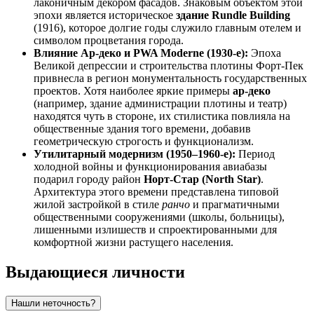
лаконичным декором фасадов. Знаковым объектом этой
эпохи является историческое
здание Rundle Building
(1916), которое долгие годы служило главным отелем и
символом процветания города.
Влияние Ар-деко и PWA Moderne (1930-е):
Эпоха
Великой депрессии и строительства плотины Форт-Пек
привнесла в регион монументальность государственных
проектов. Хотя наиболее яркие примеры
ар-деко
(например, здание администрации плотины и театр)
находятся чуть в стороне, их стилистика повлияла на
общественные здания того времени, добавив
геометрическую строгость и функционализм.
Утилитарный модернизм (1950–1960-е):
Период
холодной войны и функционирования авиабазы
подарил городу район
Норт-Стар (North Star)
.
Архитектура этого времени представлена типовой
жилой застройкой в стиле
ранчо
и прагматичными
общественными сооружениями (школы, больницы),
лишенными излишеств и спроектированными для
комфортной жизни растущего населения.
Выдающиеся личности
Нашли неточность?