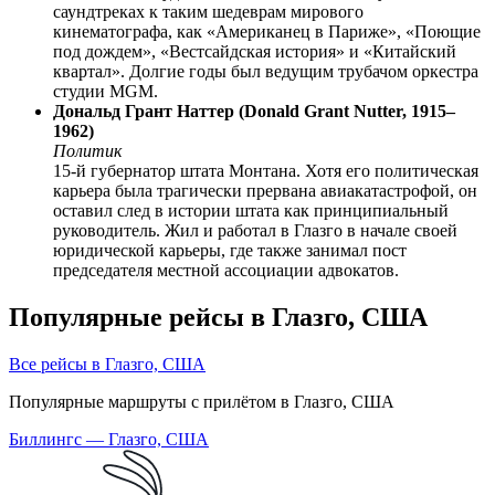
саундтреках к таким шедеврам мирового
кинематографа, как «Американец в Париже», «Поющие
под дождем», «Вестсайдская история» и «Китайский
квартал». Долгие годы был ведущим трубачом оркестра
студии MGM.
Дональд Грант Наттер (Donald Grant Nutter, 1915–
1962)
Политик
15-й губернатор штата Монтана. Хотя его политическая
карьера была трагически прервана авиакатастрофой, он
оставил след в истории штата как принципиальный
руководитель. Жил и работал в Глазго в начале своей
юридической карьеры, где также занимал пост
председателя местной ассоциации адвокатов.
Популярные рейсы в Глазго, США
Все рейсы в Глазго, США
Популярные маршруты с прилётом в Глазго, США
Биллингс — Глазго, США