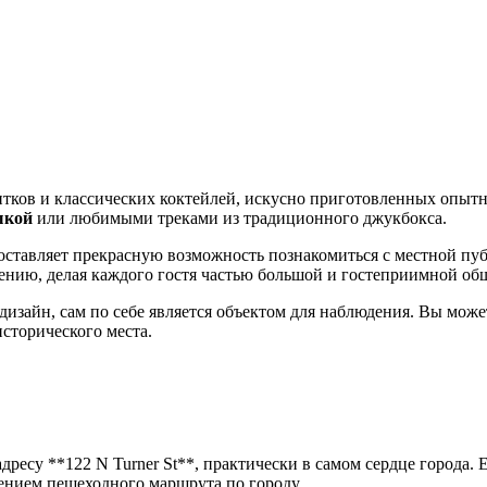
тков и классических коктейлей, искусно приготовленных опытн
ыкой
или любимыми треками из традиционного джукбокса.
едоставляет прекрасную возможность познакомиться с местной пу
нию, делая каждого гостя частью большой и гостеприимной об
изайн, сам по себе является объектом для наблюдения. Вы може
исторического места.
ресу **122 N Turner St**, практически в самом сердце города. 
шением пешеходного маршрута по городу.