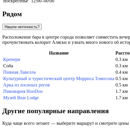
Воскресенье
12:00–00:00
Рядом
Нашли неточность?
Расположение бара в центре города позволяет совместить веч
прочувствовать колорит Аляски и узнать много нового об исто
Название
Рассто
Крепери
0.3 км
Соба
0.3 км
Пивная Лавелла
0.4 км
Культурный и туристический центр Морриса Томпсона
0.5 км
Арка из лосиных рогов
0.5 км
Пивоварня HooDoo
1.7 км
Музей Bear Lodge
1.7 км
Другие популярные направления
Куда чаще всего летают — выберите маршрут и смотрите цены