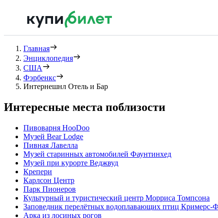
Главная
Энциклопедия
США
Фэрбенкс
Интернешнл Отель и Бар
Интересные места поблизости
Пивоварня HooDoo
Музей Bear Lodge
Пивная Лавелла
Музей старинных автомобилей Фаунтинхед
Музей при курорте Веджвуд
Крепери
Карлсон Центр
Парк Пионеров
Культурный и туристический центр Морриса Томпсона
Заповедник перелётных водоплавающих птиц Кримерс-
Арка из лосиных рогов