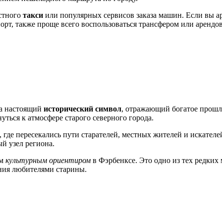
естного
такси
или популярных сервисов заказа машин. Если вы а
рт, также проще всего воспользоваться трансфером или арендо
 а настоящий
исторический символ
, отражающий богатое прошл
уться к атмосфере старого северного города.
де пересекались пути старателей, местных жителей и искателей
й узел региона.
ым
культурным ориентиром
в Фэрбенксе. Это одно из тех редких 
ения любителями старины.