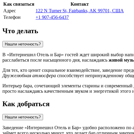
Как связаться
Контакт
Адрес
122 N Turner St, Fairbanks, AK 99701, США
Телефон
+1 907-456-6437
Что делать
Нашли неточность?
В «Интернешнл Отель и Бар» гостей ждет широкий выбор напи
расслабиться после насыщенного дня, наслаждаясь
живой муз
Для тех, кто ценит социальное взаимодействие, заведение пр
Дружелюбная атмосфера
способствует непринужденному обще
Интерьер бара, сочетающий элементы старины и современный д
просто наслаждаясь качественным звуком и энергетикой этого 
Как добраться
Нашли неточность?
Заведение «Интернешнл Отель и Бар» удобно расположено по ад
займет всего несколько минут, что делает бар отличным завер