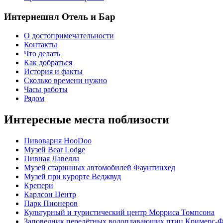
Интернешнл Отель и Бар
О достопримечательности
Контакты
Что делать
Как добраться
История и факты
Сколько времени нужно
Часы работы
Рядом
Интересные места поблизости
Пивоварня HooDoo
Музей Bear Lodge
Пивная Лавелла
Музей старинных автомобилей Фаунтинхед
Музей при курорте Веджвуд
Крепери
Карлсон Центр
Парк Пионеров
Культурный и туристический центр Морриса Томпсона
Заповедник перелётных водоплавающих птиц Кримерс-