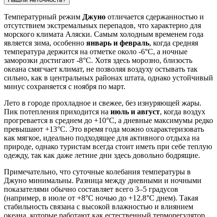
Температурный режим
Джуно
отличается сдержанностью и
отсутствием экстремальных перепадов, что характерно для
морского климата Аляски. Самым холодным временем года
является зима, особенно
январь и февраль
, когда средняя
температура держится на отметке около -6°C, а ночные
заморозки достигают -8°C. Хотя здесь морозно, близость
океана смягчает климат, не позволяя воздуху остывать так
сильно, как в центральных районах штата, однако устойчивый
минус сохраняется с ноября по март.
Лето в городе прохладное и свежее, без изнуряющей жары.
Пик потепления приходится на
июль и август
, когда воздух
прогревается в среднем до +10°C, а дневные максимумы редко
превышают +13°C. Это время года можно охарактеризовать
как мягкое, идеально подходящее для активного отдыха на
природе, однако туристам всегда стоит иметь при себе теплую
одежду, так как даже летние дни здесь довольно бодрящие.
Примечательно, что суточные колебания температуры в
Джуно минимальны. Разница между дневными и ночными
показателями обычно составляет всего 3–5 градусов
(например, в июле от +8°C ночью до +12.8°C днем). Такая
стабильность связана с высокой влажностью и влиянием
океана, которые работают как естественный терморегулятор.