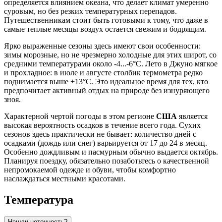
определяется влиянием океана, что делает климат умеренно
суровым, но без резких температурных перепадов.
Путешественникам стоит быть готовыми к тому, что даже в
самые теплые месяцы воздух остается свежим и бодрящим.
Ярко выраженные сезоны здесь имеют свои особенности:
зимы морозные, но не чрезмерно холодные для этих широт, со
средними температурами около -4...-6°C. Лето в Джуно мягкое
и прохладное: в июле и августе столбик термометра редко
поднимается выше +13°C. Это идеальное время для тех, кто
предпочитает активный отдых на природе без изнуряющего
зноя.
Характерной чертой погоды в этом регионе
США
является
высокая вероятность осадков в течение всего года. Сухих
сезонов здесь практически не бывает: количество дней с
осадками (дождь или снег) варьируется от 17 до 24 в месяц.
Особенно дождливым и пасмурным обычно выдается октябрь.
Планируя поездку, обязательно позаботьтесь о качественной
непромокаемой одежде и обуви, чтобы комфортно
наслаждаться местными красотами.
Температура
Нашли неточность?