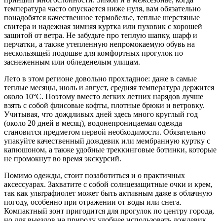
температура часто опускается ниже нуля, вам обязательно
понадобятся качественное термобелье, теплые шерстяные
свитера и надежная зимняя куртка или пуховик с хорошей
защитой от ветра. Не забудьте про теплую шапку, шарф и
перчатки, а также утепленную непромокаемую обувь на
нескользящей подошве для комфортных прогулок по
заснеженным или обледенелым улицам.
Лето в этом регионе довольно прохладное: даже в самые
теплые месяцы, июль и август, средняя температура держится
около 10°C. Поэтому вместо легких летних нарядов лучше
взять с собой флисовые кофты, плотные брюки и ветровку.
Учитывая, что дождливых дней здесь много круглый год
(около 20 дней в месяц), водонепроницаемая одежда
становится предметом первой необходимости. Обязательно
упакуйте качественный дождевик или мембранную куртку с
капюшоном, а также удобные треккинговые ботинки, которые
не промокнут во время экскурсий.
Помимо одежды, стоит позаботиться и о практичных
аксессуарах. Захватите с собой солнцезащитные очки и крем,
так как ультрафиолет может быть активным даже в облачную
погоду, особенно при отражении от воды или снега.
Компактный зонт пригодится для прогулок по центру города,
но для выездов на природу удобнее использовать дождевик,