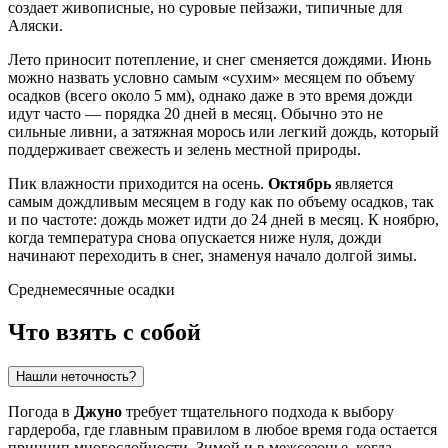
создает живописные, но суровые пейзажи, типичные для
Аляски.
Лето приносит потепление, и снег сменяется дождями. Июнь
можно назвать условно самым «сухим» месяцем по объему
осадков (всего около 5 мм), однако даже в это время дожди
идут часто — порядка 20 дней в месяц. Обычно это не
сильные ливни, а затяжная морось или легкий дождь, который
поддерживает свежесть и зелень местной природы.
Пик влажности приходится на осень.
Октябрь
является
самым дождливым месяцем в году как по объему осадков, так
и по частоте: дождь может идти до 24 дней в месяц. К ноябрю,
когда температура снова опускается ниже нуля, дожди
начинают переходить в снег, знаменуя начало долгой зимы.
Среднемесячные осадки
Что взять с собой
Нашли неточность?
Погода в
Джуно
требует тщательного подхода к выбору
гардероба, где главным правилом в любое время года остается
принцип многослойности. Зимой и в межсезонье, когда