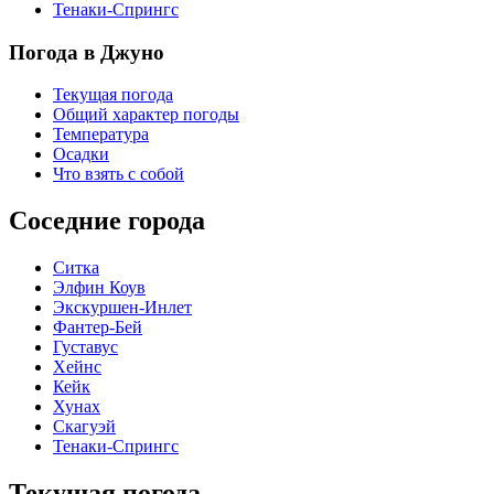
Тенаки-Спрингс
Погода в Джуно
Текущая погода
Общий характер погоды
Температура
Осадки
Что взять с собой
Соседние города
Ситка
Элфин Коув
Экскуршен-Инлет
Фантер-Бей
Густавус
Хейнс
Кейк
Хунах
Скагуэй
Тенаки-Спрингс
Текущая погода