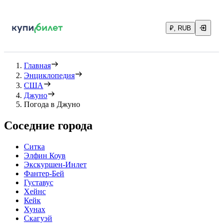
₽, RUB
Главная
Энциклопедия
США
Джуно
Погода в Джуно
Соседние города
Ситка
Элфин Коув
Экскуршен-Инлет
Фантер-Бей
Густавус
Хейнс
Кейк
Хунах
Скагуэй