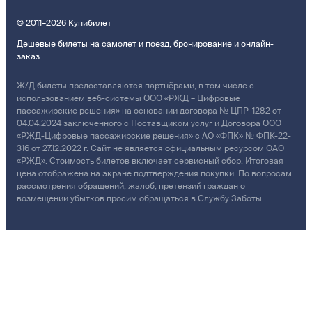
© 2011–2026 Купибилет
Дешевые билеты на самолет и поезд, бронирование и онлайн-
заказ
Ж/Д билеты предоставляются партнёрами, в том числе с
использованием веб-системы ООО «РЖД – Цифровые
пассажирские решения» на основании договора № ЦПР-1282 от
04.04.2024 заключенного с Поставщиком услуг и Договора ООО
«РЖД-Цифровые пассажирские решения» с АО «ФПК» № ФПК-22-
316 от 27.12.2022 г. Сайт не является официальным ресурсом ОАО
«РЖД». Стоимость билетов включает сервисный сбор. Итоговая
цена отображена на экране подтверждения покупки. По вопросам
рассмотрения обращений, жалоб, претензий граждан о
возмещении убытков просим обращаться в Службу Заботы.