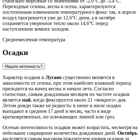
стабильно морозные со значениями от -2.0°C до -3.4°C.
Переходные сезоны, весна и осень, характеризуются
постепенным изменением температурного фона: так, в апреле
воздух прогревается уже до 12.6°C днем, а в октябре
сохраняется умеренное тепло около 14.6°C перед
наступлением зимних холодов.
Среднемесячная температура
Осадки
Нашли неточность?
Характер осадков в
Лугано
существенно меняется в
зависимости от сезона, при этом наиболее влажный период
приходится на конец весны и начало лета. Согласно
статистике, самым дождливым месяцем по частоте осадков
является
май
, когда фиксируется около 21 «мокрого» дня.
Летом дожди также не редкость: в июне и июле осадки
выпадают в среднем 17 дней в месяц, часто в виде
кратковременных, но освежающих ливней или гроз.
Осенью интенсивность осадков может возрастать, несмотря на
небольшое сокращение количества дождливых дней.
Октябрь
выделяется самым высоким показателем уровня осадков за