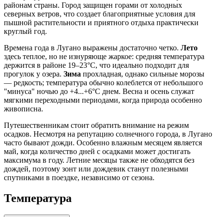
районам страны. Город защищен горами от холодных
северных ветров, что создает благоприятные условия для
пышной растительности и приятного отдыха практически
круглый год.
Времена года в Лугано выражены достаточно четко.
Лето
здесь теплое, но не изнуряюще жаркое: средняя температура
держится в районе 19–23°C, что идеально подходит для
прогулок у озера.
Зима
прохладная, однако сильные морозы
— редкость; температура обычно колеблется от небольшого
"минуса" ночью до +4...+6°C днем. Весна и осень служат
мягкими переходными периодами, когда природа особенно
живописна.
Путешественникам стоит обратить внимание на режим
осадков. Несмотря на репутацию солнечного города, в Лугано
часто бывают дожди. Особенно влажным месяцем является
май, когда количество дней с осадками может достигать
максимума в году. Летние месяцы также не обходятся без
дождей, поэтому зонт или дождевик станут полезными
спутниками в поездке, независимо от сезона.
Температура