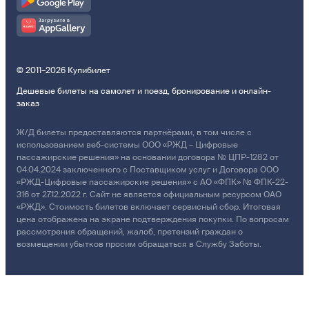
© 2011–2026 Купибилет
Дешевые билеты на самолет и поезд, бронирование и онлайн-
заказ
Ж/Д билеты предоставляются партнёрами, в том числе с
использованием веб-системы ООО «РЖД – Цифровые
пассажирские решения» на основании договора № ЦПР-1282 от
04.04.2024 заключенного с Поставщиком услуг и Договора ООО
«РЖД-Цифровые пассажирские решения» с АО «ФПК» № ФПК-22-
316 от 27.12.2022 г. Сайт не является официальным ресурсом ОАО
«РЖД». Стоимость билетов включает сервисный сбор. Итоговая
цена отображена на экране подтверждения покупки. По вопросам
рассмотрения обращений, жалоб, претензий граждан о
возмещении убытков просим обращаться в Службу Заботы.