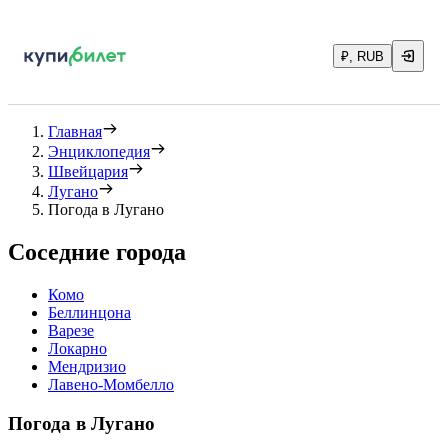
₽, RUB
Главная
Энциклопедия
Швейцария
Лугано
Погода в Лугано
Соседние города
Комо
Беллинцона
Варезе
Локарно
Мендризио
Лавено-Момбелло
Погода в Лугано