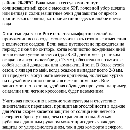
районе
26-28°C
. Важными аксессуарами станут
солнцезащитный крем с высоким SPF, головной убор (шляпа
или кепка) и солнцезащитные очки для защиты от яркого
тропического солнца, которое активно здесь в любое время
года.
Хотя температура в
Роте
остается комфортно теплой на
протяжении всего года, стоит учитывать сезонные изменения
в количестве осадков. Если ваше путешествие приходится на
период с июня по октябрь, когда количество дождливых дней
значительно увеличивается (до 28-30 дней в месяц с пиком
осадков в августе-октябре до 13 мм), обязательно возьмите с
собой легкий дождевик или компактный зонт. В более сухой
сезон, с января по май, когда осадков выпадает всего 2-3 мм,
эти предметы могут быть менее критичны, но легкая куртка
на случай внезапного ливня все же не помешает. Вне
зависимости от сезона, удобная обувь для прогулок, например,
сандалии или легкие кроссовки, будет незаменима.
Учитывая постоянно высокие температуры и отсутствие
значительных перепадов, принцип многослойности в одежде
для
Роты
скорее касается защиты от солнца или легкого
вечернего бриза у воды, чем сохранения тепла. Легкая
рубашка с длинным рукавом может пригодиться как для
защиты от ультрафиолета днем, так и для комфорта вечером.