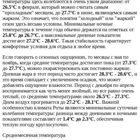
температуры здесь колеблются в очень узком диапазоне: от
26.5°C
в феврале, который можно считать самым
"прохладным" месяцем, до
27.7°C
в июне, являющемся самым
жарким. Это означает, что понятия "холодный" или "жаркий"
сезон здесь весьма условны. Минимальные ночные
температуры в течение года обычно держатся на отметках от
25.8°C до 26.7°C
, а максимальные дневные показатели
достигают
27.2°C - 28.6°C
. Такая стабильность гарантирует
комфортные условия для отдыха в любое время.
Если говорить о сезонных ощущениях, то месяцы с мая по
ноябрь, когда средние температуры достигают пика (от
27.3°C
до
27.7°C
), можно охарактеризовать как постоянно жаркие.
Дневная жара в этот период часто достигает
28.3°C - 28.6°C
, и
это время совпадает с увеличением осадков, что может
добавлять ощущение влажности. Период с декабря по апрель
воспринимается как чуть менее знойный, но все равно очень
теплый, со средними температурами около
26.5°C - 27.3°C
.
Днем воздух прогревается до
27.2°C - 28.1°C
. Важной
особенностью климата Роты являются минимальные суточные
колебания температуры: разница между дневными и ночными
показателями составляет от
1.4°C до 2.3°C
, обеспечивая
теплую погоду круглосуточно.
Среднемесячная температура