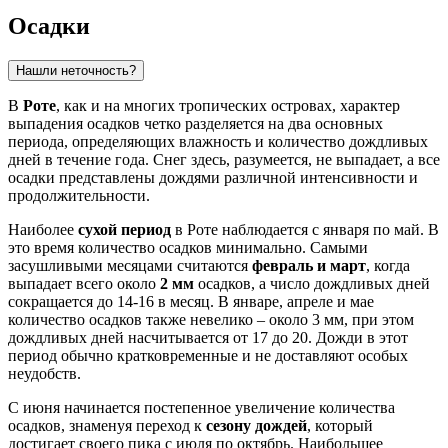
Осадки
Нашли неточность?
В
Роте
, как и на многих тропических островах, характер
выпадения осадков четко разделяется на два основных
периода, определяющих влажность и количество дождливых
дней в течение года. Снег здесь, разумеется, не выпадает, а все
осадки представлены дождями различной интенсивности и
продолжительности.
Наиболее
сухой период
в Роте наблюдается с января по май. В
это время количество осадков минимально. Самыми
засушливыми месяцами считаются
февраль и март
, когда
выпадает всего около
2 мм
осадков, а число дождливых дней
сокращается до 14-16 в месяц. В январе, апреле и мае
количество осадков также невелико – около 3 мм, при этом
дождливых дней насчитывается от 17 до 20. Дожди в этот
период обычно кратковременные и не доставляют особых
неудобств.
С июня начинается постепенное увеличение количества
осадков, знаменуя переход к
сезону дождей
, который
достигает своего пика с июля по октябрь. Наибольшее