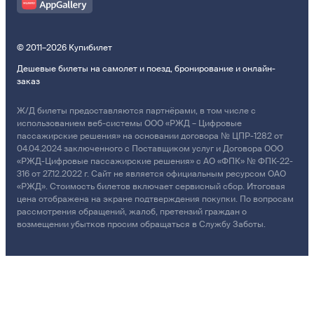
© 2011–2026 Купибилет
Дешевые билеты на самолет и поезд, бронирование и онлайн-
заказ
Ж/Д билеты предоставляются партнёрами, в том числе с
использованием веб-системы ООО «РЖД – Цифровые
пассажирские решения» на основании договора № ЦПР-1282 от
04.04.2024 заключенного с Поставщиком услуг и Договора ООО
«РЖД-Цифровые пассажирские решения» с АО «ФПК» № ФПК-22-
316 от 27.12.2022 г. Сайт не является официальным ресурсом ОАО
«РЖД». Стоимость билетов включает сервисный сбор. Итоговая
цена отображена на экране подтверждения покупки. По вопросам
рассмотрения обращений, жалоб, претензий граждан о
возмещении убытков просим обращаться в Службу Заботы.