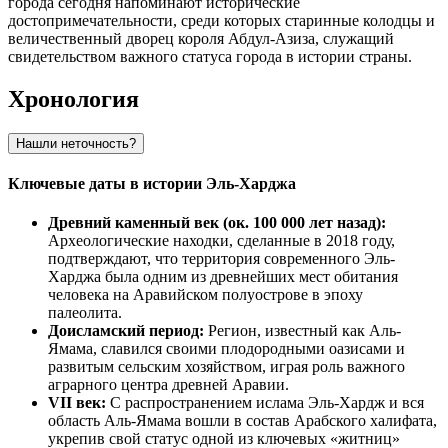
города сегодня напоминают исторические
достопримечательности, среди которых старинные колодцы и
величественный дворец короля Абдул-Азиза, служащий
свидетельством важного статуса города в истории страны.
Хронология
Нашли неточность?
Ключевые даты в истории Эль-Харджа
Древний каменный век (ок. 100 000 лет назад):
Археологические находки, сделанные в 2018 году,
подтверждают, что территория современного Эль-
Харджа была одним из древнейших мест обитания
человека на Аравийском полуострове в эпоху
палеолита.
Доисламский период:
Регион, известный как Аль-
Ямама, славился своими плодородными оазисами и
развитым сельским хозяйством, играя роль важного
аграрного центра древней Аравии.
VII век:
С распространением ислама Эль-Хардж и вся
область Аль-Ямама вошли в состав Арабского халифата,
укрепив свой статус одной из ключевых «житниц»