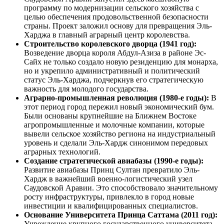
программу по модернизации сельского хозяйства с
целью обеспечения продовольственной безопасности
страны. Проект заложил основу для превращения Эль-
Харджа в главный аграрный центр королевства.
Строительство королевского дворца (1941 год):
Возведение дворца короля Абдул-Азиза в районе Эс-
Сайх не только создало новую резиденцию для монарха,
но и укрепило административный и политический
статус Эль-Харджа, подчеркнув его стратегическую
важность для молодого государства.
Аграрно-промышленная революция (1980-е годы):
В
этот период город пережил новый экономический бум.
Были основаны крупнейшие на Ближнем Востоке
агропромышленные и молочные компании, которые
вывели сельское хозяйство региона на индустриальный
уровень и сделали Эль-Хардж синонимом передовых
аграрных технологий.
Создание стратегической авиабазы (1990-е годы):
Развитие авиабазы Принц Султан превратило Эль-
Хардж в важнейший военно-логистический узел
Саудовской Аравии. Это способствовало значительному
росту инфраструктуры, привлекло в город новые
инвестиции и квалифицированных специалистов.
Основание Университета Принца Саттама (2011 год):
Учреждение крупного государственного университета