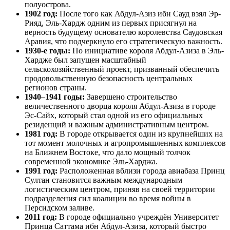
полуострова.
1902 год:
После того как Абдул-Азиз ибн Сауд взял Эр-
Рияд, Эль-Хардж одним из первых присягнул на
верность будущему основателю королевства Саудовская
Аравия, что подчеркнуло его стратегическую важность.
1930-е годы:
По инициативе короля Абдул-Азиза в Эль-
Хардже был запущен масштабный
сельскохозяйственный проект, призванный обеспечить
продовольственную безопасность центральных
регионов страны.
1940–1941 годы:
Завершено строительство
величественного дворца короля Абдул-Азиза в городе
Эс-Сайх, который стал одной из его официальных
резиденций и важным административным центром.
1981 год:
В городе открывается один из крупнейших на
тот момент молочных и агропромышленных комплексов
на Ближнем Востоке, что дало мощный толчок
современной экономике Эль-Харджа.
1991 год:
Расположенная вблизи города авиабаза Принц
Султан становится важным международным
логистическим центром, приняв на своей территории
подразделения сил коалиции во время войны в
Персидском заливе.
2011 год:
В городе официально учреждён Университет
Принца Саттама ибн Абдул-Азиза, который быстро