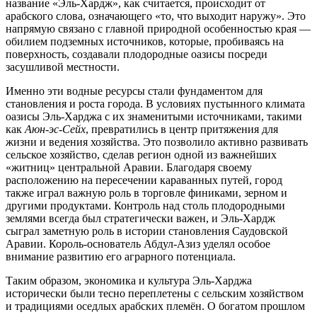
название «Эль-Хардж», как считается, происходит от
арабского слова, означающего «то, что выходит наружу». Это
напрямую связано с главной природной особенностью края —
обилием подземных источников, которые, пробиваясь на
поверхность, создавали плодородные оазисы посреди
засушливой местности.
Именно эти водные ресурсы стали фундаментом для
становления и роста города. В условиях пустынного климата
оазисы Эль-Харджа с их знаменитыми источниками, такими
как
Аюн-эс-Сейх
, превратились в центр притяжения для
жизни и ведения хозяйства. Это позволило активно развивать
сельское хозяйство, сделав регион одной из важнейших
«житниц» центральной Аравии. Благодаря своему
расположению на пересечении караванных путей, город
также играл важную роль в торговле финиками, зерном и
другими продуктами. Контроль над столь плодородными
землями всегда был стратегически важен, и Эль-Хардж
сыграл заметную роль в истории становления Саудовской
Аравии. Король-основатель Абдул-Азиз уделял особое
внимание развитию его аграрного потенциала.
Таким образом, экономика и культура Эль-Харджа
исторически были тесно переплетены с сельским хозяйством
и традициями оседлых арабских племён. О богатом прошлом