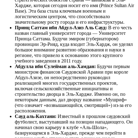
Хардже, которая сегодня носит его имя (Prince Sultan Air
Base). Эта база стала ключевым военным и
логистическим центром, что способствовало
значительному росту города и его инфраструктуры.
Принц Саттам ибн Абдул-Азиз Аль Сауд:
В его честь
назван главный университет города — Университет
Принца Саттама. Будучи эмиром (губернатором)
провинции Эр-Рияд, куда входит Эль-Хардж, он уделял
большое внимание развитию образования и науки в
регионе, что привело к основанию этого крупного
учебного заведения в 2011 году.
Абдулла ибн Сулейман аль-Хамдан:
Будучи первым
министром финансов Саудовской Аравии при короле
Абдул-Азизе, он непосредственно руководил
реализацией многих государственных проектов,
включая сельскохозяйственные инициативы и
строительство дворца в Эль-Хардже. Именно он, по
некоторым данным, дал дворцу название «Мушриф»
(что означает «возвышающийся, смотрящий») из-за его
расположения.
Сауд аль-Кахтани:
Известный в прошлом саудовский
футболист, выступавший на позиции нападающего. Он
начинал свою карьеру в клубе «Аль-Шола»,
базирующемся в Эль-Хардже, прежде чем перейти в