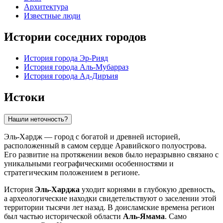
Архитектура
Известные люди
Истории соседних городов
История города Эр-Рияд
История города Аль-Мубарраз
История города Ад-Диръия
Истоки
Нашли неточность?
Эль-Хардж — город с богатой и древней историей,
расположенный в самом сердце Аравийского полуострова.
Его развитие на протяжении веков было неразрывно связано с
уникальными географическими особенностями и
стратегическим положением в регионе.
История
Эль-Харджа
уходит корнями в глубокую древность,
а археологические находки свидетельствуют о заселении этой
территории тысячи лет назад. В доисламские времена регион
был частью исторической области
Аль-Ямама
. Само