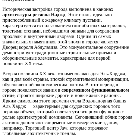
Историческая застройка города выполнена в канонах
архитектуры региона Наджд
. Этот стиль, идеально
приспособленный к жаркому климату пустыни,
характеризуется использованием глинобитных материалов,
толстыми стенами, небольшими окнами для сохранения
прохлады и внутренними дворами. Одним из самых
значительных памятников этой эпохи в городе является
Дворец короля Абдулазиза
. Это монументальное сооружение
демонстрирует традиционные строительные приемы и
оборонительные элементы, характерные для первой
половины XX века.
Вторая половина XX века ознаменовалась для Эль-Харджа,
как и для всей страны, эпохой стремительной модернизации,
обусловленной экономическим ростом. В этот период в
городе появляются здания в
современном функциональном
стиле
, строятся широкие дороги и новые жилые районы.
Ярким символом этого времени стала
Водонапорная башня
Аль-Хардж
— характерный для саудовских городов того
периода объект, который сочетал утилитарную функцию с
ролью архитектурной доминанты. Сегодняшний облик города
активно дополняют современные коммерческие здания,
например,
Торговый центр Jaw
, которые отражают
глобальные архитектурные тренды.