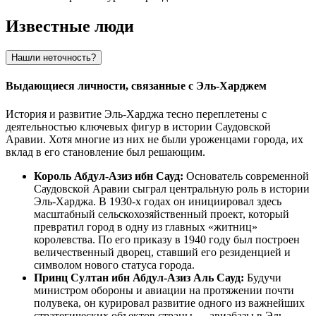
Известные люди
Нашли неточность?
Выдающиеся личности, связанные с Эль-Харджем
История и развитие Эль-Харджа тесно переплетены с
деятельностью ключевых фигур в истории Саудовской
Аравии. Хотя многие из них не были уроженцами города, их
вклад в его становление был решающим.
Король Абдул-Азиз ибн Сауд:
Основатель современной
Саудовской Аравии сыграл центральную роль в истории
Эль-Харджа. В 1930-х годах он инициировал здесь
масштабный сельскохозяйственный проект, который
превратил город в одну из главных «житниц»
королевства. По его приказу в 1940 году был построен
величественный дворец, ставший его резиденцией и
символом нового статуса города.
Принц Султан ибн Абдул-Азиз Аль Сауд:
Будучи
министром обороны и авиации на протяжении почти
полувека, он курировал развитие одного из важнейших
стратегических объектов страны — авиабазы в Эль-