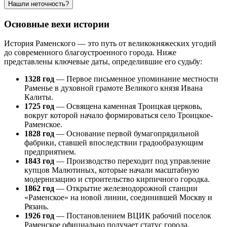
Нашли неточность?
Основные вехи истории
История Раменского — это путь от великокняжеских угодий
до современного благоустроенного города. Ниже
представлены ключевые даты, определившие его судьбу:
1328 год
— Первое письменное упоминание местности
Раменье в духовной грамоте Великого князя Ивана
Калиты.
1725 год
— Освящена каменная Троицкая церковь,
вокруг которой начало формироваться село Троицкое-
Раменское.
1828 год
— Основание первой бумагопрядильной
фабрики, ставшей впоследствии градообразующим
предприятием.
1843 год
— Производство переходит под управление
купцов Малютиных, которые начали масштабную
модернизацию и строительство кирпичного городка.
1862 год
— Открытие железнодорожной станции
«Раменское» на новой линии, соединившей Москву и
Рязань.
1926 год
— Постановлением ВЦИК рабочий поселок
Раменское официально получает статус города.