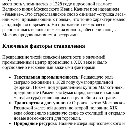
местность упоминается в 1328 году в духовной грамоте
Великого князя Московского Ивана Калиты под названием
«Раменье». Это старославянское слово означает «опушка леса»
или «лес, примыкающий к полям», что точно характеризовало
ландшафт того времени. На протяжении веков здесь
располагалась великокняжеская волость, обеспечивающая
Москву продовольствием и ресурсами.
Ключевые факторы становления
Превращение тихой сельской местности в значимый
промышленный центр произошло в XIX веке и было
обусловлено несколькими важными факторами:
Текстильная промышленность:
Решающую роль
сыграло основание в 1828 году бумагопрядильной
фабрики. Позже, под управлением купцов Малютиных,
предприятие (Раменская бумагопрядильная и ткацкая
мануфактура) стало одним из крупнейших в стране.
Транспортная доступность:
Строительство Московско-
Рязанской железной дороги во второй половине XIX
века обеспечило надежную связь со столицей и открыло
новые возможности для торговли.
Природные ресурсы:
Наличие озера Борисоглебского и