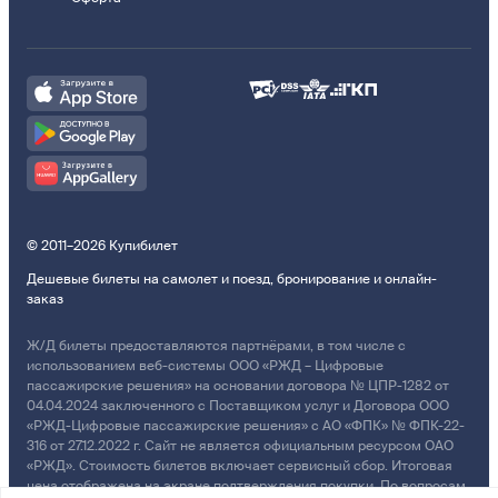
© 2011–2026 Купибилет
Дешевые билеты на самолет и поезд, бронирование и онлайн-
заказ
Ж/Д билеты предоставляются партнёрами, в том числе с
использованием веб-системы ООО «РЖД – Цифровые
пассажирские решения» на основании договора № ЦПР-1282 от
04.04.2024 заключенного с Поставщиком услуг и Договора ООО
«РЖД-Цифровые пассажирские решения» с АО «ФПК» № ФПК-22-
316 от 27.12.2022 г. Сайт не является официальным ресурсом ОАО
«РЖД». Стоимость билетов включает сервисный сбор. Итоговая
цена отображена на экране подтверждения покупки. По вопросам