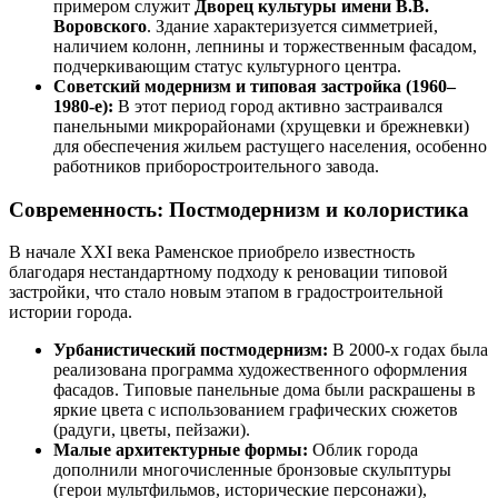
примером служит
Дворец культуры имени В.В.
Воровского
. Здание характеризуется симметрией,
наличием колонн, лепнины и торжественным фасадом,
подчеркивающим статус культурного центра.
Советский модернизм и типовая застройка (1960–
1980-е):
В этот период город активно застраивался
панельными микрорайонами (хрущевки и брежневки)
для обеспечения жильем растущего населения, особенно
работников приборостроительного завода.
Современность: Постмодернизм и колористика
В начале XXI века Раменское приобрело известность
благодаря нестандартному подходу к реновации типовой
застройки, что стало новым этапом в градостроительной
истории города.
Урбанистический постмодернизм:
В 2000-х годах была
реализована программа художественного оформления
фасадов. Типовые панельные дома были раскрашены в
яркие цвета с использованием графических сюжетов
(радуги, цветы, пейзажи).
Малые архитектурные формы:
Облик города
дополнили многочисленные бронзовые скульптуры
(герои мультфильмов, исторические персонажи),