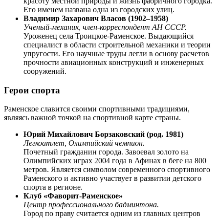
красоту местной природы и жизнь фабричного городка.
Его именем названа одна из городских улиц.
Владимир Захарович Власов (1902–1958)
Ученый-механик, член-корреспондент АН СССР.
Уроженец села Троицкое-Раменское. Выдающийся
специалист в области строительной механики и теории
упругости. Его научные труды легли в основу расчетов
прочности авиационных конструкций и инженерных
сооружений.
Герои спорта
Раменское славится своими спортивными традициями,
являясь важной точкой на спортивной карте страны.
Юрий Михайлович Борзаковский (род. 1981)
Легкоатлет, Олимпийский чемпион.
Почетный гражданин города. Завоевал золото на
Олимпийских играх 2004 года в Афинах в беге на 800
метров. Является символом современного спортивного
Раменского и активно участвует в развитии детского
спорта в регионе.
Клуб «Фаворит-Раменское»
Центр профессионального бадминтона.
Город по праву считается одним из главных центров