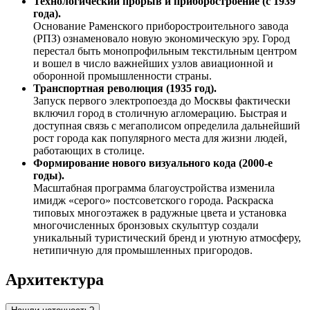
Технологический прорыв и приборостроение (с 1939
года).
Основание Раменского приборостроительного завода
(РПЗ) ознаменовало новую экономическую эру. Город
перестал быть монопрофильным текстильным центром
и вошел в число важнейших узлов авиационной и
оборонной промышленности страны.
Транспортная революция (1935 год).
Запуск первого электропоезда до Москвы фактически
включил город в столичную агломерацию. Быстрая и
доступная связь с мегаполисом определила дальнейший
рост города как популярного места для жизни людей,
работающих в столице.
Формирование нового визуального кода (2000-е
годы).
Масштабная программа благоустройства изменила
имидж «серого» постсоветского города. Раскраска
типовых многоэтажек в радужные цвета и установка
многочисленных бронзовых скульптур создали
уникальный туристический бренд и уютную атмосферу,
нетипичную для промышленных пригородов.
Архитектура