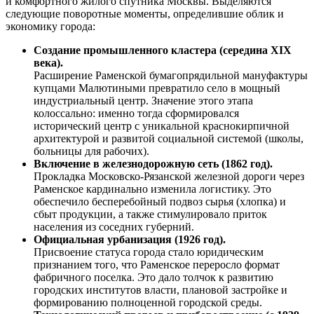
и комфортного жилого спутника Москвы. Выделяются
следующие поворотные моменты, определившие облик и
экономику города:
Создание промышленного кластера (середина XIX
века).
Расширение Раменской бумагопрядильной мануфактуры
купцами Малютиными превратило село в мощный
индустриальный центр. Значение этого этапа
колоссально: именно тогда сформировался
исторический центр с уникальной краснокирпичной
архитектурой и развитой социальной системой (школы,
больницы для рабочих).
Включение в железнодорожную сеть (1862 год).
Прокладка Московско-Рязанской железной дороги через
Раменское кардинально изменила логистику. Это
обеспечило бесперебойный подвоз сырья (хлопка) и
сбыт продукции, а также стимулировало приток
населения из соседних губерний.
Официальная урбанизация (1926 год).
Присвоение статуса города стало юридическим
признанием того, что Раменское переросло формат
фабричного поселка. Это дало толчок к развитию
городских институтов власти, плановой застройке и
формированию полноценной городской среды.