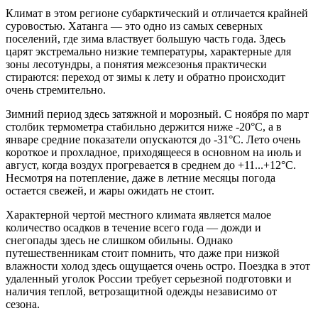
Климат в этом регионе субарктический и отличается крайней
суровостью.
Хатанга
— это одно из самых северных
поселений, где зима властвует большую часть года. Здесь
царят экстремально низкие температуры, характерные для
зоны лесотундры, а понятия межсезонья практически
стираются: переход от зимы к лету и обратно происходит
очень стремительно.
Зимний период здесь затяжной и морозный. С ноября по март
столбик термометра стабильно держится ниже -20°C, а в
январе средние показатели опускаются до -31°C. Лето очень
короткое и прохладное, приходящееся в основном на июль и
август, когда воздух прогревается в среднем до +11...+12°C.
Несмотря на потепление, даже в летние месяцы погода
остается свежей, и жары ожидать не стоит.
Характерной чертой местного климата является малое
количество осадков в течение всего года — дожди и
снегопады здесь не слишком обильны. Однако
путешественникам стоит помнить, что даже при низкой
влажности холод здесь ощущается очень остро. Поездка в этот
удаленный уголок России требует серьезной подготовки и
наличия теплой, ветрозащитной одежды независимо от
сезона.