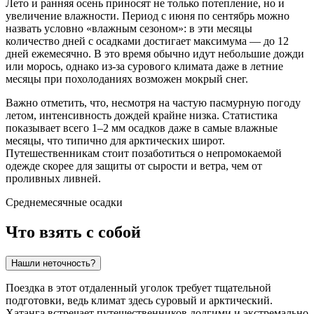
Лето и ранняя осень приносят не только потепление, но и
увеличение влажности. Период с июня по сентябрь можно
назвать условно «влажным сезоном»: в эти месяцы
количество дней с осадками достигает максимума — до 12
дней ежемесячно. В это время обычно идут небольшие дожди
или морось, однако из-за сурового климата даже в летние
месяцы при похолоданиях возможен мокрый снег.
Важно отметить, что, несмотря на частую пасмурную погоду
летом, интенсивность дождей крайне низка. Статистика
показывает всего 1–2 мм осадков даже в самые влажные
месяцы, что типично для арктических широт.
Путешественникам стоит позаботиться о непромокаемой
одежде скорее для защиты от сырости и ветра, чем от
проливных ливней.
Среднемесячные осадки
Что взять с собой
Нашли неточность?
Поездка в этот отдаленный уголок требует тщательной
подготовки, ведь климат здесь суровый и арктический.
Хатанга
встречает путешественников долгими и экстремально