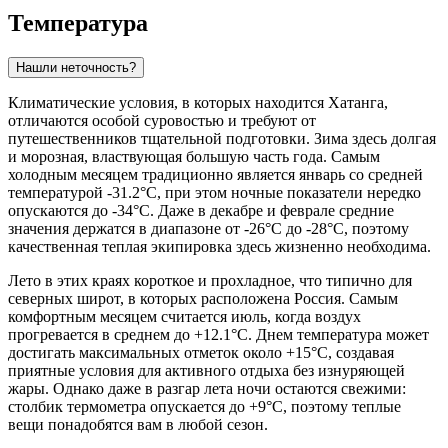
Температура
Нашли неточность?
Климатические условия, в которых находится
Хатанга
,
отличаются особой суровостью и требуют от
путешественников тщательной подготовки. Зима здесь долгая
и морозная, властвующая большую часть года. Самым
холодным месяцем традиционно является январь со средней
температурой -31.2°C, при этом ночные показатели нередко
опускаются до -34°C. Даже в декабре и феврале средние
значения держатся в диапазоне от -26°C до -28°C, поэтому
качественная теплая экипировка здесь жизненно необходима.
Лето в этих краях короткое и прохладное, что типично для
северных широт, в которых расположена Россия. Самым
комфортным месяцем считается июль, когда воздух
прогревается в среднем до +12.1°C. Днем температура может
достигать максимальных отметок около +15°C, создавая
приятные условия для активного отдыха без изнуряющей
жары. Однако даже в разгар лета ночи остаются свежими:
столбик термометра опускается до +9°C, поэтому теплые
вещи понадобятся вам в любой сезон.