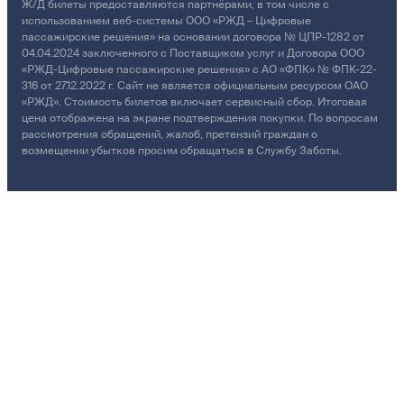
Ж/Д билеты предоставляются партнёрами, в том числе с
использованием веб-системы ООО «РЖД – Цифровые
пассажирские решения» на основании договора № ЦПР-1282 от
04.04.2024 заключенного с Поставщиком услуг и Договора ООО
«РЖД-Цифровые пассажирские решения» с АО «ФПК» № ФПК-22-
316 от 27.12.2022 г. Сайт не является официальным ресурсом ОАО
«РЖД». Стоимость билетов включает сервисный сбор. Итоговая
цена отображена на экране подтверждения покупки. По вопросам
рассмотрения обращений, жалоб, претензий граждан о
возмещении убытков просим обращаться в Службу Заботы.