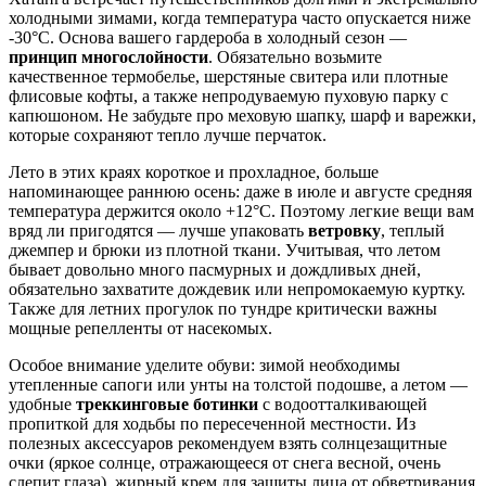
холодными зимами, когда температура часто опускается ниже
-30°C. Основа вашего гардероба в холодный сезон —
принцип многослойности
. Обязательно возьмите
качественное термобелье, шерстяные свитера или плотные
флисовые кофты, а также непродуваемую пуховую парку с
капюшоном. Не забудьте про меховую шапку, шарф и варежки,
которые сохраняют тепло лучше перчаток.
Лето в этих краях короткое и прохладное, больше
напоминающее раннюю осень: даже в июле и августе средняя
температура держится около +12°C. Поэтому легкие вещи вам
вряд ли пригодятся — лучше упаковать
ветровку
, теплый
джемпер и брюки из плотной ткани. Учитывая, что летом
бывает довольно много пасмурных и дождливых дней,
обязательно захватите дождевик или непромокаемую куртку.
Также для летних прогулок по тундре критически важны
мощные репелленты от насекомых.
Особое внимание уделите обуви: зимой необходимы
утепленные сапоги или унты на толстой подошве, а летом —
удобные
треккинговые ботинки
с водоотталкивающей
пропиткой для ходьбы по пересеченной местности. Из
полезных аксессуаров рекомендуем взять солнцезащитные
очки (яркое солнце, отражающееся от снега весной, очень
слепит глаза), жирный крем для защиты лица от обветривания