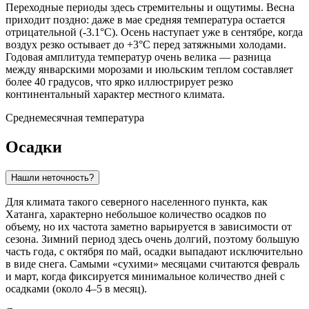
Переходные периоды здесь стремительны и ощутимы. Весна
приходит поздно: даже в мае средняя температура остается
отрицательной (-3.1°C). Осень наступает уже в сентябре, когда
воздух резко остывает до +3°C перед затяжными холодами.
Годовая амплитуда температур очень велика — разница
между январскими морозами и июльским теплом составляет
более 40 градусов, что ярко иллюстрирует резко
континентальный характер местного климата.
Среднемесячная температура
Осадки
Нашли неточность?
Для климата такого северного населенного пункта, как
Хатанга
, характерно небольшое количество осадков по
объему, но их частота заметно варьируется в зависимости от
сезона. Зимний период здесь очень долгий, поэтому большую
часть года, с октября по май, осадки выпадают исключительно
в виде снега. Самыми «сухими» месяцами считаются февраль
и март, когда фиксируется минимальное количество дней с
осадками (около 4–5 в месяц).