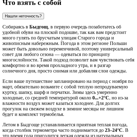
Что взять с собой
Нашли неточность?
Собираясь в
Быдгощ
, в первую очередь позаботьтесь об
удобной обуви на плоской подошве, так как вам предстоит
много гулять по брусчатым улицам Старого города и
живописным набережным. Погода в этом регионе Польши
может быть довольно переменчивой, поэтому универсальный
совет для любого сезона — одеваться по принципу
многослойности. Такой подход позволит вам чувствовать себя
комфортно и во время прохладного утра, и в разгар
солнечного дня, просто снимая или добавляя слои одежды.
Если ваше путешествие запланировано на период с ноября по
март, обязательно возьмите с собой теплую непродуваемую
куртку, шапку, шарф и перчатки. Зимы здесь умеренно
холодные, со средней температурой около
0...+2°C
, но из-за
влажности воздух может казаться холоднее. Для долгих
прогулок на свежем воздухе в зимние месяцы не лишним
будет и комплект термобелья.
Летом в Быдгоще устанавливается приятная теплая погода,
когда столбик термометра часто поднимается до
23–24°C
. В
это время года пригодится легкая одежда из натуральных