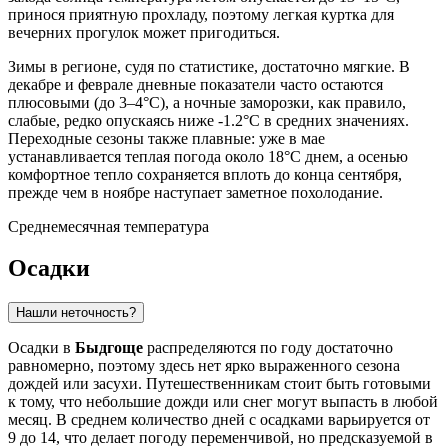
принося приятную прохладу, поэтому легкая куртка для
вечерних прогулок может пригодиться.
Зимы в регионе, судя по статистике, достаточно мягкие. В
декабре и феврале дневные показатели часто остаются
плюсовыми (до 3–4°C), а ночные заморозки, как правило,
слабые, редко опускаясь ниже -1.2°C в средних значениях.
Переходные сезоны также плавные: уже в мае
устанавливается теплая погода около 18°C днем, а осенью
комфортное тепло сохраняется вплоть до конца сентября,
прежде чем в ноябре наступает заметное похолодание.
Среднемесячная температура
Осадки
Нашли неточность?
Осадки в
Быдгоще
распределяются по году достаточно
равномерно, поэтому здесь нет ярко выраженного сезона
дождей или засухи. Путешественникам стоит быть готовыми
к тому, что небольшие дожди или снег могут выпасть в любой
месяц. В среднем количество дней с осадками варьируется от
9 до 14, что делает погоду переменчивой, но предсказуемой в