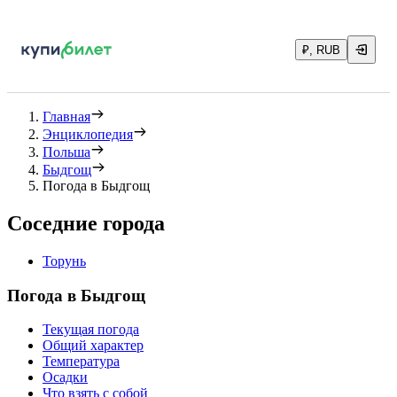
₽, RUB
Главная
Энциклопедия
Польша
Быдгощ
Погода в Быдгощ
Соседние города
Торунь
Погода в Быдгощ
Текущая погода
Общий характер
Температура
Осадки
Что взять с собой