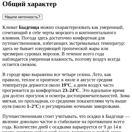
Общий характер
Нашли неточность?
Климат
Быдгоща
можно охарактеризовать как умеренный,
сочетающий в себе черты морского и континентального
влияния. Погода здесь достаточно комфортная для
путешественников, избегающих экстремальных температур:
здесь не бывает изнуряющей тропической жары или
чрезмерно суровых морозов. В течение всего года
наблюдается умеренная влажность, поэтому воздух всегда
остается свежим.
В городе ярко выражены все четыре сезона. Лето, как
правило, теплое и приятное: в июле и августе средняя
температура держится около
19°C
, а днем воздух часто
прогревается до комфортных
23–24°C
. Это идеальное время
для долгих прогулок и осмотра достопримечательностей. Зима
мягкая, но прохладная, со средними показателями чуть выше
нуля (около
1–2°C
) и регулярными ночными заморозками.
Путешественникам стоит учитывать, что осадки в Быдгоще —
явление довольно частое и стабильное на протяжении всего
года. Количество дней с осадками варьируется от 9 до 14 в