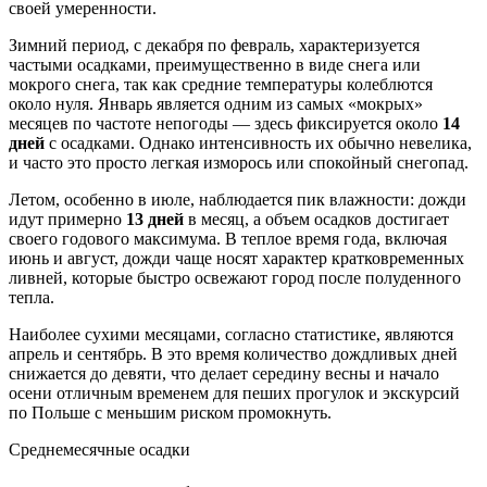
своей умеренности.
Зимний период, с декабря по февраль, характеризуется
частыми осадками, преимущественно в виде снега или
мокрого снега, так как средние температуры колеблются
около нуля. Январь является одним из самых «мокрых»
месяцев по частоте непогоды — здесь фиксируется около
14
дней
с осадками. Однако интенсивность их обычно невелика,
и часто это просто легкая изморось или спокойный снегопад.
Летом, особенно в июле, наблюдается пик влажности: дожди
идут примерно
13 дней
в месяц, а объем осадков достигает
своего годового максимума. В теплое время года, включая
июнь и август, дожди чаще носят характер кратковременных
ливней, которые быстро освежают город после полуденного
тепла.
Наиболее сухими месяцами, согласно статистике, являются
апрель и сентябрь. В это время количество дождливых дней
снижается до девяти, что делает середину весны и начало
осени отличным временем для пеших прогулок и экскурсий
по Польше с меньшим риском промокнуть.
Среднемесячные осадки