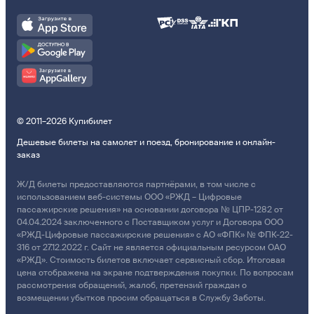
© 2011–2026 Купибилет
Дешевые билеты на самолет и поезд, бронирование и онлайн-
заказ
Ж/Д билеты предоставляются партнёрами, в том числе с
использованием веб-системы ООО «РЖД – Цифровые
пассажирские решения» на основании договора № ЦПР-1282 от
04.04.2024 заключенного с Поставщиком услуг и Договора ООО
«РЖД-Цифровые пассажирские решения» с АО «ФПК» № ФПК-22-
316 от 27.12.2022 г. Сайт не является официальным ресурсом ОАО
«РЖД». Стоимость билетов включает сервисный сбор. Итоговая
цена отображена на экране подтверждения покупки. По вопросам
рассмотрения обращений, жалоб, претензий граждан о
возмещении убытков просим обращаться в Службу Заботы.