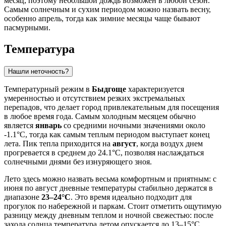
месяц, поэтому небольшой дождь возможен в любой сезон.
Самым солнечным и сухим периодом можно назвать весну,
особенно апрель, тогда как зимние месяцы чаще бывают
пасмурными.
Температура
Нашли неточность?
Температурный режим в
Быдгоще
характеризуется
умеренностью и отсутствием резких экстремальных
перепадов, что делает город привлекательным для посещения
в любое время года. Самым холодным месяцем обычно
является
январь
со средними ночными значениями около
-1.1°C, тогда как самым теплым периодом выступает конец
лета. Пик тепла приходится на
август
, когда воздух днем
прогревается в среднем до 24.1°C, позволяя наслаждаться
солнечными днями без изнуряющего зноя.
Лето здесь можно назвать весьма комфортным и приятным: с
июня по август дневные температуры стабильно держатся в
диапазоне
23–24°C
. Это время идеально подходит для
прогулок по набережной и паркам. Стоит отметить ощутимую
разницу между дневным теплом и ночной свежестью: после
захода солнца температура летом опускается до 13–15°C,