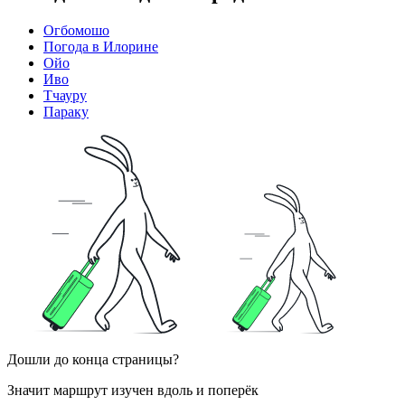
Огбомошо
Погода в Илорине
Ойо
Иво
Тчауру
Параку
Дошли до конца страницы?
Значит маршрут изучен вдоль и поперёк