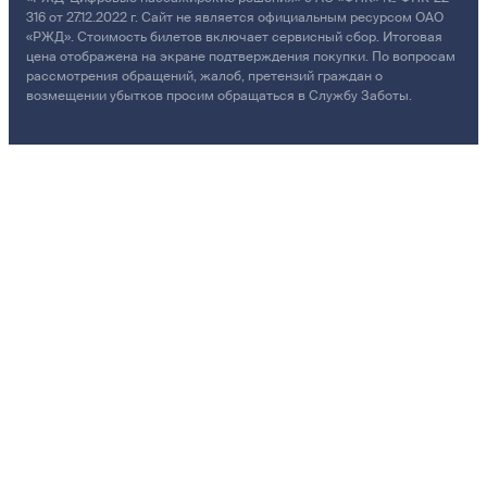
316 от 27.12.2022 г. Сайт не является официальным ресурсом ОАО
«РЖД». Стоимость билетов включает сервисный сбор. Итоговая
цена отображена на экране подтверждения покупки. По вопросам
рассмотрения обращений, жалоб, претензий граждан о
возмещении убытков просим обращаться в Службу Заботы.