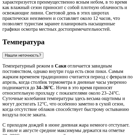
характеризуется преимущественно ясным небом, в то время
как влажный сезон приносит с собой плотную облачность и
освежающие ливни. Световой день в этих широтах
практически неизменен и составляет около 12 часов, что
позволяет туристам заранее планировать насыщенные
графики осмотра местных достопримечательностей.
Температура
Нашли неточность?
Температурный режим в
Саки
отличается завидным
постоянством, однако внутри года есть свои пики. Самым
жарким временем традиционно считается период с февраля по
апрель, когда столбик термометра в дневные часы уверенно
поднимается до
34–36°C
. Ночи в это время приносят
относительную прохладу с показателями около 23–24°C.
Суточные колебания температуры здесь весьма ощутимы и
могут достигать 12°C, что особенно заметно в сухой сезон,
когда отсутствие облаков способствует быстрому остыванию
воздуха после заката.
С приходом дождей в июне дневная жара немного отступает.
В июле и августе средние максимумы держатся на отметке