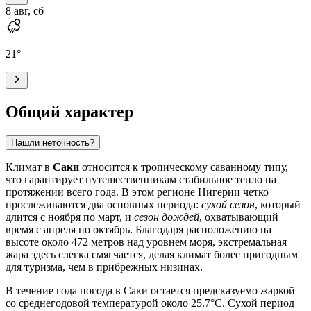
8 авг, сб
21
°
Общий характер
Нашли неточность?
Климат в
Саки
относится к тропическому саванному типу,
что гарантирует путешественникам стабильное тепло на
протяжении всего года. В этом регионе
Нигерии
четко
прослеживаются два основных периода:
сухой сезон
, который
длится с ноября по март, и
сезон дождей
, охватывающий
время с апреля по октябрь. Благодаря расположению на
высоте около 472 метров над уровнем моря, экстремальная
жара здесь слегка смягчается, делая климат более пригодным
для туризма, чем в прибрежных низинах.
В течение года погода в
Саки
остается предсказуемо жаркой
со среднегодовой температурой около 25.7°C. Сухой период