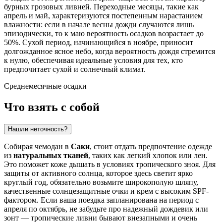
бурных грозовых ливней. Переходные месяцы, такие как
апрель и май, характеризуются постепенным нарастанием
влажности: если в начале весны дожди случаются лишь
эпизодически, то к маю вероятность осадков возрастает до
50%. Сухой период, начинающийся в ноябре, приносит
долгожданное ясное небо, когда вероятность дождя стремится
к нулю, обеспечивая идеальные условия для тех, кто
предпочитает сухой и солнечный климат.
Среднемесячные осадки
Что взять с собой
Нашли неточность?
Собирая чемодан в
Саки
, стоит отдать предпочтение одежде
из
натуральных тканей
, таких как легкий хлопок или лен.
Это поможет коже дышать в условиях тропического зноя. Для
защиты от активного солнца, которое здесь светит ярко
круглый год, обязательно возьмите широкополую шляпу,
качественные солнцезащитные очки и крем с высоким SPF-
фактором. Если ваша поездка запланирована на период с
апреля по октябрь, не забудьте про надежный дождевик или
зонт — тропические ливни бывают внезапными и очень