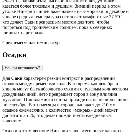
28–29°C, однако из-за высокой влажности воздух может
казаться более тяжелым и душным. Зимний период в этом
уголке
Нигерии
лишен даже намека на заморозки: в декабре и
январе средняя температура составляет комфортные 27.5°C,
что делает
Саки
прекрасным местом для того, чтобы
погреться под тропическим солнцем, пока в северных
широтах царит зима.
Среднемесячная температура
Осадки
Нашли неточность?
Для
Саки
характерен резкий контраст в распределении
осадков между временами года. В то время как декабрь и
январь могут быть абсолютно сухими с нулевым количеством
дождливых дней, лето превращает город в зону влияния
муссонов. Пик влажного сезона приходится на период с июня
по сентябрь. В эти месяцы в городе выпадает до 210 мм
осадков ежемесячно, а количество «мокрых» дней может
достигать 25-26, что делает дожди почти ежедневным
явлением.
Осадки в этом регионе
Нигерии
чаще всего носят характер