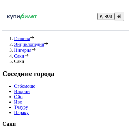
₽, RUB
Главная
Энциклопедия
Нигерия
Саки
Саки
Соседние города
Огбомошо
Илорин
Ойо
Иво
Тчауру
Параку
Саки