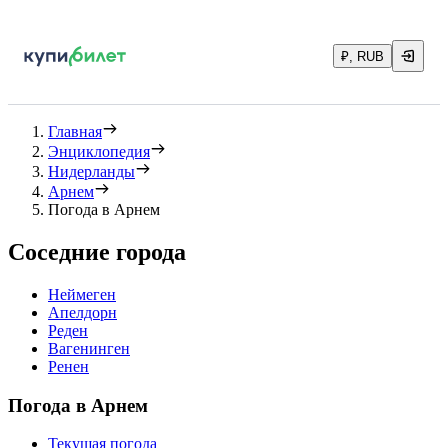
₽, RUB
Главная
Энциклопедия
Нидерланды
Арнем
Погода в Арнем
Соседние города
Неймеген
Апелдорн
Реден
Вагенинген
Ренен
Погода в Арнем
Текущая погода