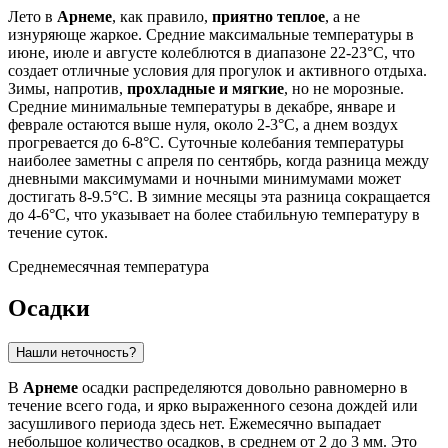
Лето в
Арнеме
, как правило,
приятно теплое
, а не
изнуряюще жаркое. Средние максимальные температуры в
июне, июле и августе колеблются в диапазоне 22-23°C, что
создает отличные условия для прогулок и активного отдыха.
Зимы, напротив,
прохладные и мягкие
, но не морозные.
Средние минимальные температуры в декабре, январе и
феврале остаются выше нуля, около 2-3°C, а днем воздух
прогревается до 6-8°C. Суточные колебания температуры
наиболее заметны с апреля по сентябрь, когда разница между
дневными максимумами и ночными минимумами может
достигать 8-9.5°C. В зимние месяцы эта разница сокращается
до 4-6°C, что указывает на более стабильную температуру в
течение суток.
Среднемесячная температура
Осадки
Нашли неточность?
В
Арнеме
осадки распределяются довольно равномерно в
течение всего года, и ярко выраженного сезона дождей или
засушливого периода здесь нет. Ежемесячно выпадает
небольшое количество осадков, в среднем от 2 до 3 мм. Это