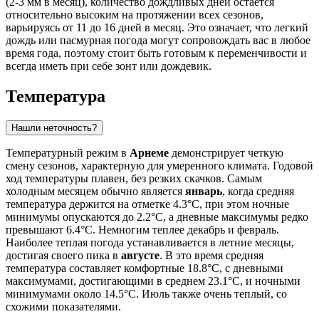
(2-3 мм в месяц), количество дождливых дней остается
относительно высоким на протяжении всех сезонов,
варьируясь от 11 до 16 дней в месяц. Это означает, что легкий
дождь или пасмурная погода могут сопровождать вас в любое
время года, поэтому стоит быть готовым к переменчивости и
всегда иметь при себе зонт или дождевик.
Температура
Нашли неточность?
Температурный режим в
Арнеме
демонстрирует четкую
смену сезонов, характерную для умеренного климата. Годовой
ход температуры плавен, без резких скачков. Самым
холодным месяцем обычно является
январь
, когда средняя
температура держится на отметке 4.3°C, при этом ночные
минимумы опускаются до 2.2°C, а дневные максимумы редко
превышают 6.4°C. Немногим теплее декабрь и февраль.
Наиболее теплая погода устанавливается в летние месяцы,
достигая своего пика в
августе
. В это время средняя
температура составляет комфортные 18.8°C, с дневными
максимумами, достигающими в среднем 23.1°C, и ночными
минимумами около 14.5°C. Июль также очень теплый, со
схожими показателями.