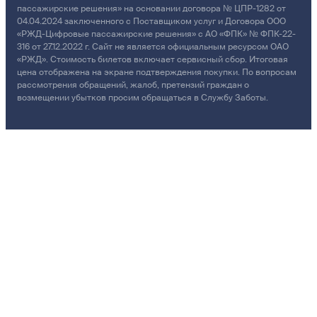
пассажирские решения» на основании договора № ЦПР-1282 от
04.04.2024 заключенного с Поставщиком услуг и Договора ООО
«РЖД-Цифровые пассажирские решения» с АО «ФПК» № ФПК-22-
316 от 27.12.2022 г. Сайт не является официальным ресурсом ОАО
«РЖД». Стоимость билетов включает сервисный сбор. Итоговая
цена отображена на экране подтверждения покупки. По вопросам
рассмотрения обращений, жалоб, претензий граждан о
возмещении убытков просим обращаться в Службу Заботы.