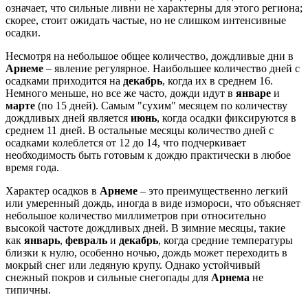
означает, что сильные ливни не характерны для этого региона;
скорее, стоит ожидать частые, но не слишком интенсивные
осадки.
Несмотря на небольшое общее количество, дождливые дни в
Арнеме
– явление регулярное. Наибольшее количество дней с
осадками приходится на
декабрь
, когда их в среднем 16.
Немного меньше, но все же часто, дожди идут в
январе
и
марте
(по 15 дней). Самым "сухим" месяцем по количеству
дождливых дней является
июнь
, когда осадки фиксируются в
среднем 11 дней. В остальные месяцы количество дней с
осадками колеблется от 12 до 14, что подчеркивает
необходимость быть готовым к дождю практически в любое
время года.
Характер осадков в
Арнеме
– это преимущественно легкий
или умеренный дождь, иногда в виде измороси, что объясняет
небольшое количество миллиметров при относительно
высокой частоте дождливых дней. В зимние месяцы, такие
как
январь
,
февраль
и
декабрь
, когда средние температуры
близки к нулю, особенно ночью, дождь может переходить в
мокрый снег или ледяную крупу. Однако устойчивый
снежный покров и сильные снегопады для
Арнема
не
типичны.