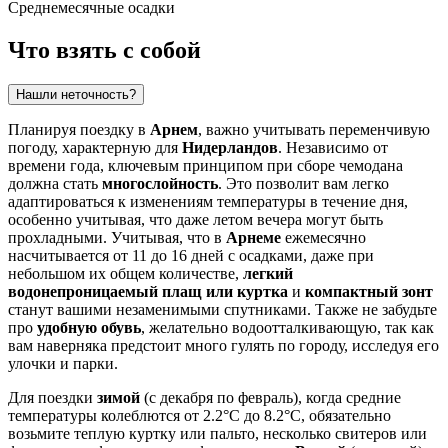
Среднемесячные осадки
Что взять с собой
Нашли неточность?
Планируя поездку в
Арнем
, важно учитывать переменчивую
погоду, характерную для
Нидерландов
. Независимо от
времени года, ключевым принципом при сборе чемодана
должна стать
многослойность
. Это позволит вам легко
адаптироваться к изменениям температуры в течение дня,
особенно учитывая, что даже летом вечера могут быть
прохладными. Учитывая, что в
Арнеме
ежемесячно
насчитывается от 11 до 16 дней с осадками, даже при
небольшом их общем количестве,
легкий
водонепроницаемый плащ или куртка
и
компактный зонт
станут вашими незаменимыми спутниками. Также не забудьте
про
удобную обувь
, желательно водоотталкивающую, так как
вам наверняка предстоит много гулять по городу, исследуя его
улочки и парки.
Для поездки
зимой
(с декабря по февраль), когда средние
температуры колеблются от 2.2°C до 8.2°C, обязательно
возьмите теплую куртку или пальто, несколько свитеров или