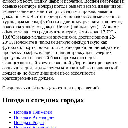
флисовых кофт, шапку, шарф и перчатки.
Весной
(март-май) и
осенью
(сентябрь-ноябрь) погода бывает весьма изменчивой:
теплые солнечные дни могут сменяться прохладными и
дождливыми. В этот период вам понадобятся демисезонная
куртка, джемперы, футболки с длинным рукавом и, конечно,
надежная защита от дождя.
Летом
(июнь-август) в
Арнеме
обычно тепло, со средними температурами около 17.7°C -
18.8°C и максимальными значениями, достигающими 22-
23°C. Положите в чемодан легкую одежду, такую как
футболки, шорты, юбки или легкие брюки, но не забудьте и
про легкую кофту, кардиган или ветровку для вечерних
прогулок или на случай более прохладного дня.
Солнцезащитный крем и головной убор также пригодятся в
солнечные дни, и даже летом компактный зонт или легкий
дождевик не будут лишними из-за вероятности
кратковременных дождей.
Среднемесячный ветер (скорость и направление)
Погода в соседних городах
Погода в Неймеген
Погода в Апелдорне
Погода в Реден
Погода в Вагенинген