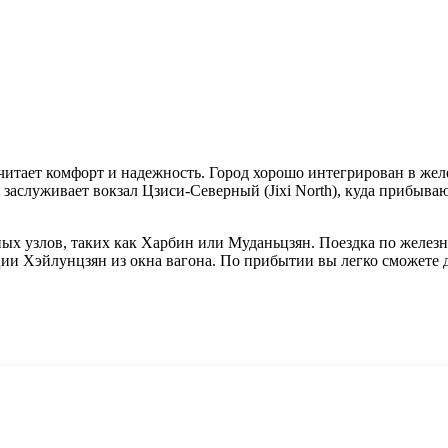
читает комфорт и надежность. Город хорошо интегрирован в же
аслуживает вокзал Цзиси-Северный (Jixi North), куда прибыва
ых узлов, таких как Харбин или Муданьцзян. Поездка по железн
и Хэйлунцзян из окна вагона. По прибытии вы легко сможете до