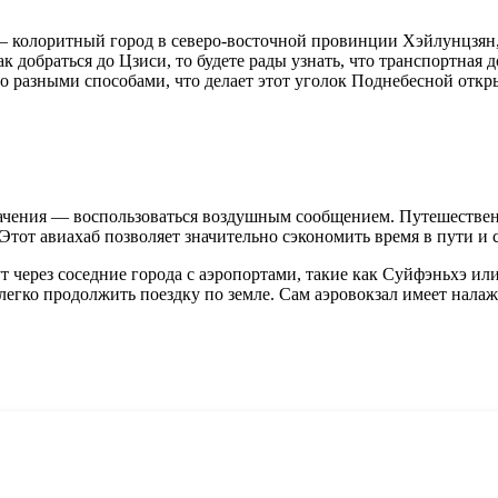
 колоритный город в северо-восточной провинции Хэйлунцзя
 добраться до Цзиси, то будете рады узнать, что транспортная 
о разными способами, что делает этот уголок Поднебесной отк
ачения — воспользоваться воздушным сообщением. Путешественн
Этот авиахаб позволяет значительно сэкономить время в пути и 
 через соседние города с аэропортами, такие как Суйфэньхэ ил
 легко продолжить поездку по земле. Сам аэровокзал имеет нала