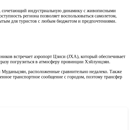
н, сочетающий индустриальную динамику с живописными
доступность региона позволяет воспользоваться самолетом,
рытым для туристов с любым бюджетом и предпочтениями.
иков встречает аэропорт Цзиси (JXA), который обеспечивает
сразу погрузиться в атмосферу провинции Хэйлунцзян.
и Муданьцзян, расположенные сравнительно недалеко. Также
женное транспортное сообщение с городом, поэтому трансфер