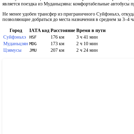
является поездка из Муданьцзяна: комфортабельные автобусы п
Не менее удобен трансфер из приграничного Суйфэньхэ, откуд
позволяющие добраться до места назначения в среднем за 3–4
Город
IATA код
Расстояние
Время в пути
Суйфэньхэ
176 км
3 ч 41 мин
HSF
Муданьцзян
173 км
2 ч 10 мин
MDG
Цзямусы
207 км
2 ч 24 мин
JMU