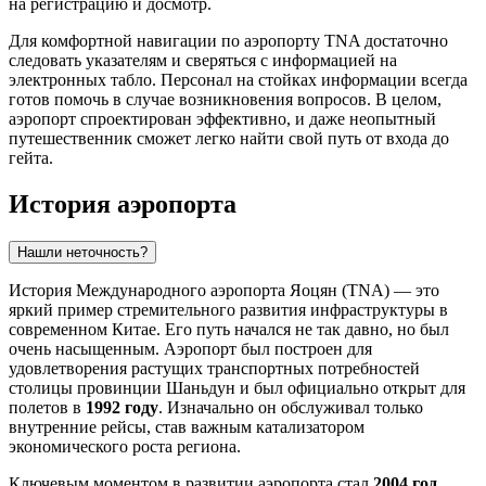
на регистрацию и досмотр.
Для комфортной навигации по аэропорту TNA достаточно
следовать указателям и сверяться с информацией на
электронных табло. Персонал на стойках информации всегда
готов помочь в случае возникновения вопросов. В целом,
аэропорт спроектирован эффективно, и даже неопытный
путешественник сможет легко найти свой путь от входа до
гейта.
История аэропорта
Нашли неточность?
История Международного аэропорта Яоцян (TNA) — это
яркий пример стремительного развития инфраструктуры в
современном
Китае
. Его путь начался не так давно, но был
очень насыщенным. Аэропорт был построен для
удовлетворения растущих транспортных потребностей
столицы провинции Шаньдун и был официально открыт для
полетов в
1992 году
. Изначально он обслуживал только
внутренние рейсы, став важным катализатором
экономического роста региона.
Ключевым моментом в развитии аэропорта стал
2004 год
,