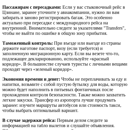
Пассажирам с пересадками:
Если у вас стыковочный рейс в
Цзинане, заранее уточните у авиакомпании, нужно ли вам
забирать и заново регистрировать багаж. Это особенно
актуально при пересадке с международного рейса на
внутренний. Внимательно следите за указателями "Transfers",
чтобы не выйти по ошибке в общую зону прибытия.
Таможенный контроль:
При въезде или выезде из страны
держите наготове паспорт, визу (если требуется) и
заполненную миграционную карту. Если вы везете что-то,
подлежащее декларированию, используйте «красный
коридор». В большинстве случаев туристы с личными вещами
проходят через «зеленый коридор».
Экономия времени и денег:
Чтобы не переплачивать за еду и
напитки, возьмите с собой пустую бутылку для воды, которую
можно будет наполнить в питьевых фонтанчиках после
прохождения контроля безопасности. Также можно захватить
легкие закуски. Трансфер из аэропорта лучше продумать
заранее: изучите маршруты автобусов или стоимость такси,
чтобы выбрать оптимальный вариант.
В случае задержки рейса:
Первым делом следите за
информацией на табло вылетов и слушайте объявления.