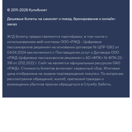
© 2011–2026 Купибилет
Дешевые билеты на самолет и поезд, бронирование и онлайн-
заказ
Ж/Д билеты предоставляются партнёрами, в том числе с
использованием веб-системы ООО «РЖД – Цифровые
пассажирские решения» на основании договора № ЦПР-1282 от
04.04.2024 заключенного с Поставщиком услуг и Договора ООО
«РЖД-Цифровые пассажирские решения» с АО «ФПК» № ФПК-22-
316 от 27.12.2022 г. Сайт не является официальным ресурсом ОАО
«РЖД». Стоимость билетов включает сервисный сбор. Итоговая
цена отображена на экране подтверждения покупки. По вопросам
рассмотрения обращений, жалоб, претензий граждан о
возмещении убытков просим обращаться в Службу Заботы.