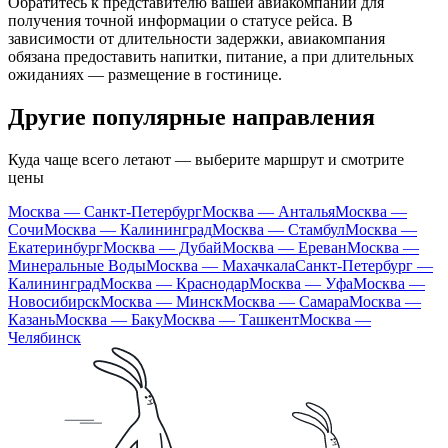
Обратитесь к представителю вашей авиакомпании для
получения точной информации о статусе рейса. В
зависимости от длительности задержки, авиакомпания
обязана предоставить напитки, питание, а при длительных
ожиданиях — размещение в гостинице.
Другие популярные направления
Куда чаще всего летают — выберите маршрут и смотрите
цены
Москва — Санкт-Петербург
Москва — Анталья
Москва —
Сочи
Москва — Калининград
Москва — Стамбул
Москва —
Екатеринбург
Москва — Дубай
Москва — Ереван
Москва —
Минеральные Воды
Москва — Махачкала
Санкт-Петербург —
Калининград
Москва — Краснодар
Москва — Уфа
Москва —
Новосибирск
Москва — Минск
Москва — Самара
Москва —
Казань
Москва — Баку
Москва — Ташкент
Москва —
Челябинск