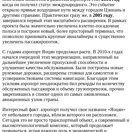
когда он получил статус международного. Это событие
открыло прямые воздушные пути между городом
Цзинань
и
другими странами. Практически сразу же, в
2005 году
,
завершился первый этап масштабного расширения. В рамках
проекта была значительно увеличена взлетно-посадочная
полоса и построен новый, более просторный терминал, что
позволило принимать крупные авиалайнеры и существенно
увеличить пассажиропоток.
С годами аэропорт Яоцян продолжал расти. В 2010-х годах
начался очередной этап модернизации, направленный на
дальнейшее увеличение пропускной способности и
улучшение качества обслуживания. Были построены новые
рулежные дорожки, расширены стоянки для самолетов и
усовершенствованы системы навигации. Благодаря этим
усилиям аэропорт неоднократно бил рекорды по количеству
обслуженных пассажиров и объему грузоперевозок, прочно
закрепившись в списке одних из самых оживленных
авиационных узлов страны.
Интересный факт: аэропорт получил свое название «Яоцян»
от небольшого городка, вблизи которого он расположен.
Сегодня это не просто транспортный объект, а современный и
высокотехнологичный комплекс, который продолжает
развиваться, играя важную роль в экономической и