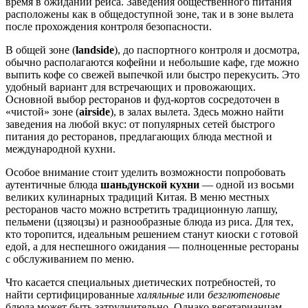
время в ожидании рейса. Заведения общественного питания
расположены как в общедоступной зоне, так и в зоне вылета
после прохождения контроля безопасности.
В общей зоне (
landside
), до паспортного контроля и досмотра,
обычно располагаются кофейни и небольшие кафе, где можно
выпить кофе со свежей выпечкой или быстро перекусить. Это
удобный вариант для встречающих и провожающих.
Основной выбор ресторанов и фуд-кортов сосредоточен в
«чистой» зоне (
airside
), в залах вылета. Здесь можно найти
заведения на любой вкус: от популярных сетей быстрого
питания до ресторанов, предлагающих блюда местной и
международной кухни.
Особое внимание стоит уделить возможности попробовать
аутентичные блюда
шаньдунской кухни
— одной из восьми
великих кулинарных традиций
Китая
. В меню местных
ресторанов часто можно встретить традиционную лапшу,
пельмени (цзяоцзы) и разнообразные блюда из риса. Для тех,
кто торопится, идеальным решением станут киоски с готовой
едой, а для неспешного ожидания — полноценные рестораны
с обслуживанием по меню.
Что касается специальных диетических потребностей, то
найти сертифицированные
халяльные
или
безглютеновые
блюда может быть затруднительно. Однако вегетарианцам