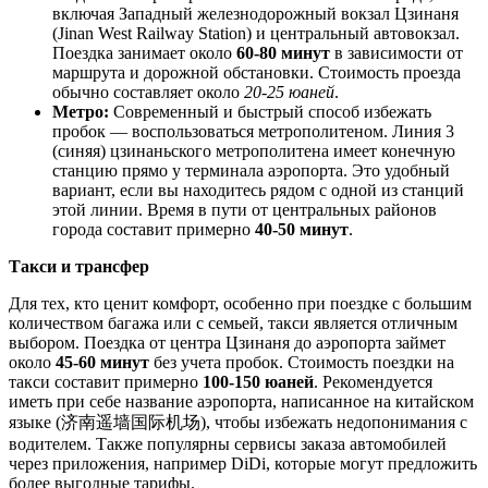
включая Западный железнодорожный вокзал Цзинаня
(Jinan West Railway Station) и центральный автовокзал.
Поездка занимает около
60-80 минут
в зависимости от
маршрута и дорожной обстановки. Стоимость проезда
обычно составляет около
20-25 юаней
.
Метро:
Современный и быстрый способ избежать
пробок — воспользоваться метрополитеном. Линия 3
(синяя) цзинаньского метрополитена имеет конечную
станцию прямо у терминала аэропорта. Это удобный
вариант, если вы находитесь рядом с одной из станций
этой линии. Время в пути от центральных районов
города составит примерно
40-50 минут
.
Такси и трансфер
Для тех, кто ценит комфорт, особенно при поездке с большим
количеством багажа или с семьей, такси является отличным
выбором. Поездка от центра
Цзинаня
до аэропорта займет
около
45-60 минут
без учета пробок. Стоимость поездки на
такси составит примерно
100-150 юаней
. Рекомендуется
иметь при себе название аэропорта, написанное на китайском
языке (济南遥墙国际机场), чтобы избежать недопонимания с
водителем. Также популярны сервисы заказа автомобилей
через приложения, например DiDi, которые могут предложить
более выгодные тарифы.