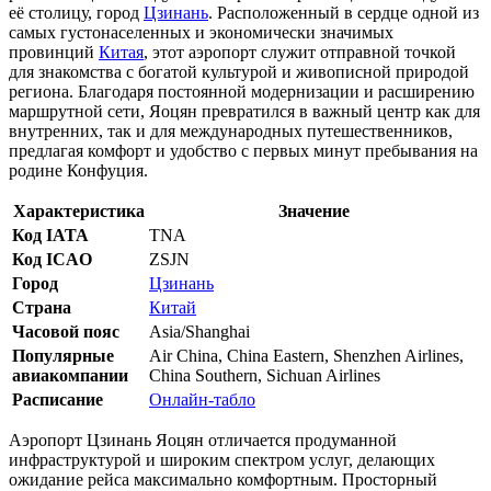
её столицу, город
Цзинань
. Расположенный в сердце одной из
самых густонаселенных и экономически значимых
провинций
Китая
, этот аэропорт служит отправной точкой
для знакомства с богатой культурой и живописной природой
региона. Благодаря постоянной модернизации и расширению
маршрутной сети, Яоцян превратился в важный центр как для
внутренних, так и для международных путешественников,
предлагая комфорт и удобство с первых минут пребывания на
родине Конфуция.
Характеристика
Значение
Код IATA
TNA
Код ICAO
ZSJN
Город
Цзинань
Страна
Китай
Часовой пояс
Asia/Shanghai
Популярные
Air China, China Eastern, Shenzhen Airlines,
авиакомпании
China Southern, Sichuan Airlines
Расписание
Онлайн-табло
Аэропорт Цзинань Яоцян отличается продуманной
инфраструктурой и широким спектром услуг, делающих
ожидание рейса максимально комфортным. Просторный