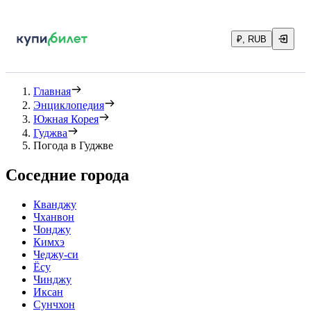
₽, RUB
Главная
Энциклопедия
Южная Корея
Гуджва
Погода в Гуджве
Соседние города
Кванджу
Чханвон
Чонджу
Кимхэ
Чеджу-си
Ёсу
Чинджу
Иксан
Сунчхон