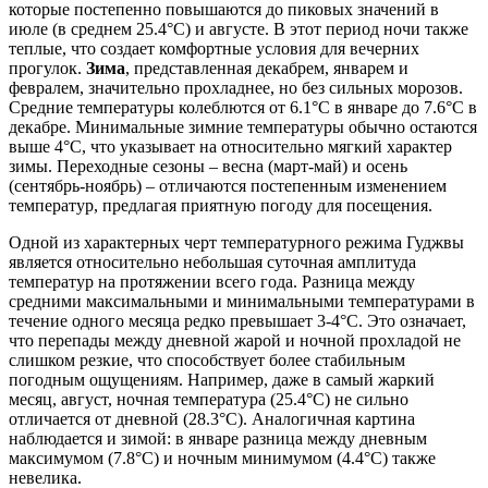
которые постепенно повышаются до пиковых значений в
июле (в среднем 25.4°C) и августе. В этот период ночи также
теплые, что создает комфортные условия для вечерних
прогулок.
Зима
, представленная декабрем, январем и
февралем, значительно прохладнее, но без сильных морозов.
Средние температуры колеблются от 6.1°C в январе до 7.6°C в
декабре. Минимальные зимние температуры обычно остаются
выше 4°C, что указывает на относительно мягкий характер
зимы. Переходные сезоны – весна (март-май) и осень
(сентябрь-ноябрь) – отличаются постепенным изменением
температур, предлагая приятную погоду для посещения.
Одной из характерных черт температурного режима Гуджвы
является относительно небольшая суточная амплитуда
температур на протяжении всего года. Разница между
средними максимальными и минимальными температурами в
течение одного месяца редко превышает 3-4°C. Это означает,
что перепады между дневной жарой и ночной прохладой не
слишком резкие, что способствует более стабильным
погодным ощущениям. Например, даже в самый жаркий
месяц, август, ночная температура (25.4°C) не сильно
отличается от дневной (28.3°C). Аналогичная картина
наблюдается и зимой: в январе разница между дневным
максимумом (7.8°C) и ночным минимумом (4.4°C) также
невелика.