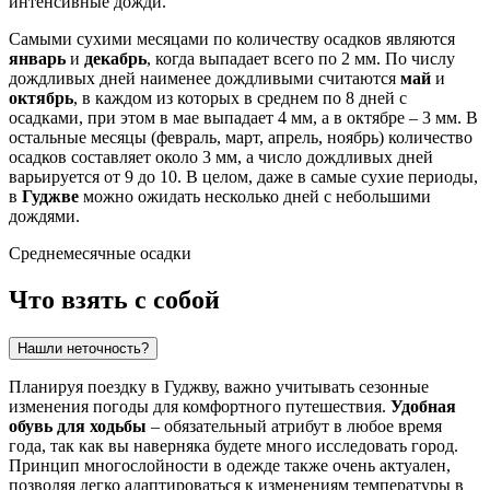
интенсивные дожди.
Самыми сухими месяцами по количеству осадков являются
январь
и
декабрь
, когда выпадает всего по 2 мм. По числу
дождливых дней наименее дождливыми считаются
май
и
октябрь
, в каждом из которых в среднем по 8 дней с
осадками, при этом в мае выпадает 4 мм, а в октябре – 3 мм. В
остальные месяцы (февраль, март, апрель, ноябрь) количество
осадков составляет около 3 мм, а число дождливых дней
варьируется от 9 до 10. В целом, даже в самые сухие периоды,
в
Гуджве
можно ожидать несколько дней с небольшими
дождями.
Среднемесячные осадки
Что взять с собой
Нашли неточность?
Планируя поездку в Гуджву, важно учитывать сезонные
изменения погоды для комфортного путешествия.
Удобная
обувь для ходьбы
– обязательный атрибут в любое время
года, так как вы наверняка будете много исследовать город.
Принцип многослойности в одежде также очень актуален,
позволяя легко адаптироваться к изменениям температуры в