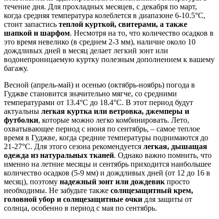
течение дня. Для прохладных месяцев, с декабря по март,
когда средняя температура колеблется в диапазоне 6-10.5°C,
стоит запастись
теплой курткой, свитерами, а также
шапкой и шарфом
. Несмотря на то, что количество осадков в
это время невелико (в среднем 2-3 мм), наличие около 10
дождливых дней в месяц делает легкий зонт или
водонепроницаемую куртку полезным дополнением к вашему
багажу.
Весной (апрель-май) и осенью (октябрь-ноябрь) погода в
Гуджве становится значительно мягче, со средними
температурами от 13.4°C до 18.4°C. В этот период будут
актуальны
легкая куртка или ветровка, джемперы и
футболки
, которые можно легко комбинировать. Лето,
охватывающее период с июня по сентябрь, – самое теплое
время в Гуджве, когда средние температуры поднимаются до
21-27°C. Для этого сезона рекомендуется
легкая, дышащая
одежда из натуральных тканей
. Однако важно помнить, что
именно на летние месяцы и сентябрь приходится наибольшее
количество осадков (5-9 мм) и дождливых дней (от 12 до 16 в
месяц), поэтому
надежный зонт или дождевик
просто
необходимы. Не забудьте также
солнцезащитный крем,
головной убор и солнцезащитные очки
для защиты от
солнца, особенно в период с мая по сентябрь.