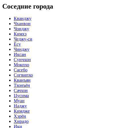
Соседние города
Кванджу
Чханвон
Чонджу
Кимхэ
Чеджу-си
Ёсу
Чинджу
Иксан
Сунчхон
Мокпхо
Сасебо
Согвипхо
Кванъян
Тхонъён
Сачхон
Цусима
Муан
Наджу
Кимдже
Хэрён
Хирадо
Ики