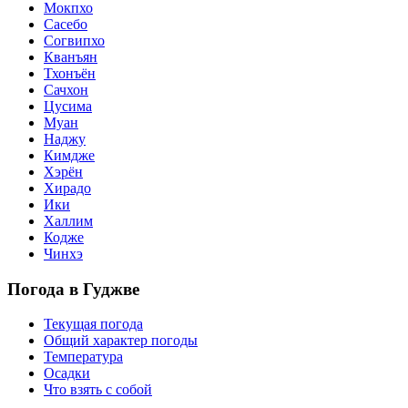
Мокпхо
Сасебо
Согвипхо
Кванъян
Тхонъён
Сачхон
Цусима
Муан
Наджу
Кимдже
Хэрён
Хирадо
Ики
Халлим
Кодже
Чинхэ
Погода в Гуджве
Текущая погода
Общий характер погоды
Температура
Осадки
Что взять с собой