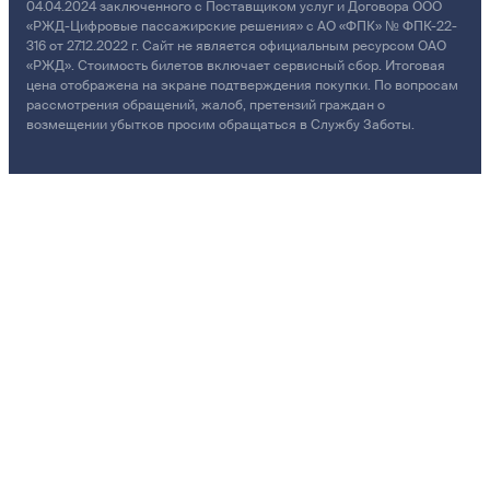
04.04.2024 заключенного с Поставщиком услуг и Договора ООО
«РЖД-Цифровые пассажирские решения» с АО «ФПК» № ФПК-22-
316 от 27.12.2022 г. Сайт не является официальным ресурсом ОАО
«РЖД». Стоимость билетов включает сервисный сбор. Итоговая
цена отображена на экране подтверждения покупки. По вопросам
рассмотрения обращений, жалоб, претензий граждан о
возмещении убытков просим обращаться в Службу Заботы.