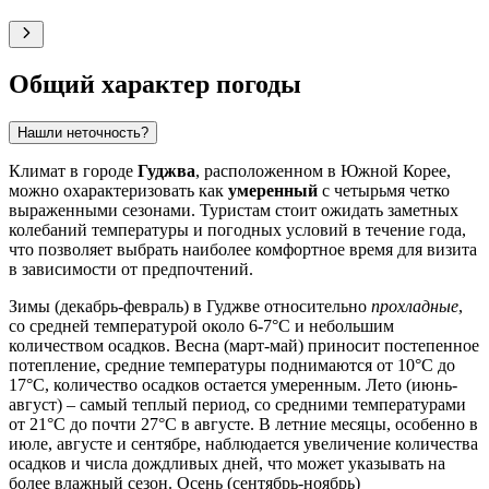
Общий характер погоды
Нашли неточность?
Климат в городе
Гуджва
, расположенном в Южной Корее,
можно охарактеризовать как
умеренный
с четырьмя четко
выраженными сезонами. Туристам стоит ожидать заметных
колебаний температуры и погодных условий в течение года,
что позволяет выбрать наиболее комфортное время для визита
в зависимости от предпочтений.
Зимы (декабрь-февраль) в Гуджве относительно
прохладные
,
со средней температурой около 6-7°C и небольшим
количеством осадков. Весна (март-май) приносит постепенное
потепление, средние температуры поднимаются от 10°C до
17°C, количество осадков остается умеренным. Лето (июнь-
август) – самый теплый период, со средними температурами
от 21°C до почти 27°C в августе. В летние месяцы, особенно в
июле, августе и сентябре, наблюдается увеличение количества
осадков и числа дождливых дней, что может указывать на
более влажный сезон. Осень (сентябрь-ноябрь)