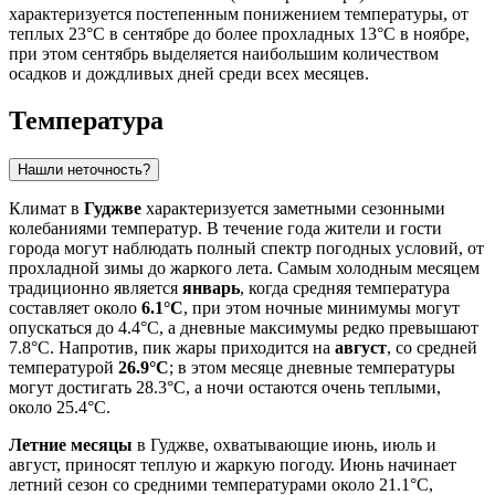
характеризуется постепенным понижением температуры, от
теплых 23°C в сентябре до более прохладных 13°C в ноябре,
при этом сентябрь выделяется наибольшим количеством
осадков и дождливых дней среди всех месяцев.
Температура
Нашли неточность?
Климат в
Гуджве
характеризуется заметными сезонными
колебаниями температур. В течение года жители и гости
города могут наблюдать полный спектр погодных условий, от
прохладной зимы до жаркого лета. Самым холодным месяцем
традиционно является
январь
, когда средняя температура
составляет около
6.1°C
, при этом ночные минимумы могут
опускаться до 4.4°C, а дневные максимумы редко превышают
7.8°C. Напротив, пик жары приходится на
август
, со средней
температурой
26.9°C
; в этом месяце дневные температуры
могут достигать 28.3°C, а ночи остаются очень теплыми,
около 25.4°C.
Летние месяцы
в Гуджве, охватывающие июнь, июль и
август, приносят теплую и жаркую погоду. Июнь начинает
летний сезон со средними температурами около 21.1°C,