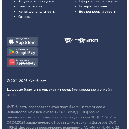
Акции и распродажи
Оформление и покупка
Безопасность
Возврат и обмен
Конфиденциальность
Все вопросы и ответы
Оферта
© 2011–2026 Купибилет
Дешевые билеты на самолет и поезд, бронирование и онлайн-
заказ
Ж/Д билеты предоставляются партнёрами, в том числе с
использованием веб-системы ООО «РЖД – Цифровые
пассажирские решения» на основании договора № ЦПР-1282 от
04.04.2024 заключенного с Поставщиком услуг и Договора ООО
«РЖД-Цифровые пассажирские решения» с АО «ФПК» № ФПК-22-