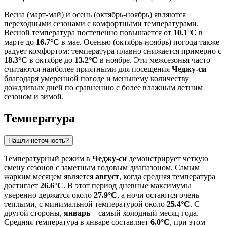
Весна (март-май) и осень (октябрь-ноябрь) являются
переходными сезонами с комфортными температурами.
Весной температура постепенно повышается от
10.1°C
в
марте до
16.7°C
в мае. Осенью (октябрь-ноябрь) погода также
радует комфортом: температура плавно снижается примерно с
18.3°C
в октябре до
13.2°C
в ноябре. Эти межсезонья часто
считаются наиболее приятными для посещения
Чеджу-си
благодаря умеренной погоде и меньшему количеству
дождливых дней по сравнению с более влажным летним
сезоном и зимой.
Температура
Нашли неточность?
Температурный режим в
Чеджу-си
демонстрирует четкую
смену сезонов с заметным годовым диапазоном. Самым
жарким месяцем является
август
, когда средняя температура
достигает
26.6°C
. В этот период дневные максимумы
уверенно держатся около
27.9°C
, а ночи остаются очень
теплыми, с минимальной температурой около
25.4°C
. С
другой стороны,
январь
– самый холодный месяц года.
Средняя температура в январе составляет
6.0°C
, при этом