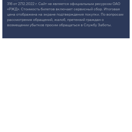
316 от 27.12.2022 г. Сайт не является официальным ресурсом ОАО
«РЖД». Стоимость билетов включает сервисный сбор. Итоговая
цена отображена на экране подтверждения покупки. По вопросам
рассмотрения обращений, жалоб, претензий граждан о
возмещении убытков просим обращаться в Службу Заботы.