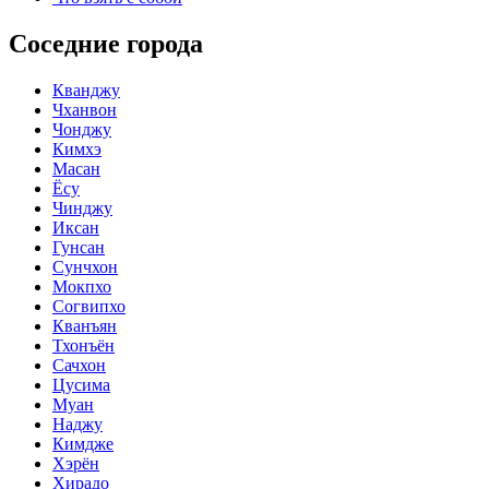
Соседние города
Кванджу
Чханвон
Чонджу
Кимхэ
Масан
Ёсу
Чинджу
Иксан
Гунсан
Сунчхон
Мокпхо
Согвипхо
Кванъян
Тхонъён
Сачхон
Цусима
Муан
Наджу
Кимдже
Хэрён
Хирадо