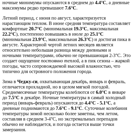
ночные минимумы опускаются в среднем до
4.4°C
, а дневные
максимумы редко превышают
7.6°C
.
Летний период, с июня по август, характеризуется
нарастающим теплом. В июне средняя температура составляет
комфортные
20.7°C
(минимальная
19.3°C
, максимальная
22.2°C
), постепенно повышаясь в июле до
25.1°C
(минимальная
23.9°C
, максимальная
26.3°C
) и достигая пика в
августе. Характерной чертой летних месяцев является
относительно небольшая разница между дневными и
ночными температурами, обычно не превышающая 2-3°C. Это
создает ощущение
постоянно теплой
, а в пик сезона – жаркой
погоды, часто сопровождаемой высокой влажностью, что
типично для островного положения города.
Зима в
Чеджу-си
, охватывающая декабрь, январь и февраль,
отличается прохладной, но в целом мягкой погодой.
Среднемесячные температуры колеблются от
6.0°C
в январе
до
7.5°C
в декабре. Ночные температуры в самый холодный
период (январь-февраль) опускаются до
4.4°C - 5.1°C
, а
дневные поднимаются до
7.6°C - 9.1°C
. Суточные колебания
температуры зимой несколько более заметны, чем летом,
составляя в среднем 3-4°C, но экстремальных перепадов
обычно не наблюдается, и погода остается выше точки
замерзания.