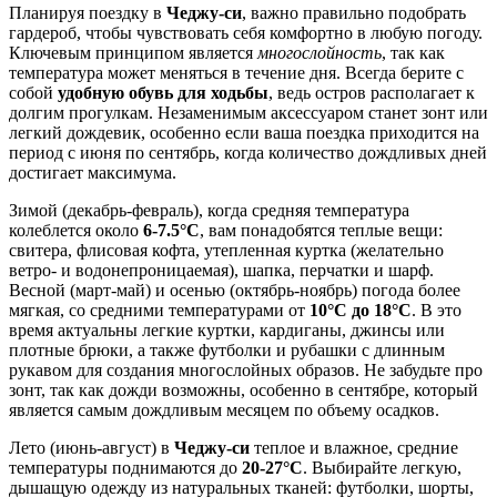
Планируя поездку в
Чеджу-си
, важно правильно подобрать
гардероб, чтобы чувствовать себя комфортно в любую погоду.
Ключевым принципом является
многослойность
, так как
температура может меняться в течение дня. Всегда берите с
собой
удобную обувь для ходьбы
, ведь остров располагает к
долгим прогулкам. Незаменимым аксессуаром станет зонт или
легкий дождевик, особенно если ваша поездка приходится на
период с июня по сентябрь, когда количество дождливых дней
достигает максимума.
Зимой (декабрь-февраль), когда средняя температура
колеблется около
6-7.5°C
, вам понадобятся теплые вещи:
свитера, флисовая кофта, утепленная куртка (желательно
ветро- и водонепроницаемая), шапка, перчатки и шарф.
Весной (март-май) и осенью (октябрь-ноябрь) погода более
мягкая, со средними температурами от
10°C до 18°C
. В это
время актуальны легкие куртки, кардиганы, джинсы или
плотные брюки, а также футболки и рубашки с длинным
рукавом для создания многослойных образов. Не забудьте про
зонт, так как дожди возможны, особенно в сентябре, который
является самым дождливым месяцем по объему осадков.
Лето (июнь-август) в
Чеджу-си
теплое и влажное, средние
температуры поднимаются до
20-27°C
. Выбирайте легкую,
дышащую одежду из натуральных тканей: футболки, шорты,