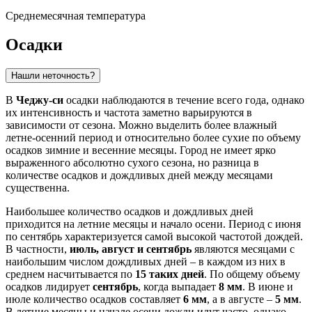
Среднемесячная температура
Осадки
Нашли неточность?
В
Чеджу-си
осадки наблюдаются в течение всего года, однако
их интенсивность и частота заметно варьируются в
зависимости от сезона. Можно выделить более влажный
летне-осенний период и относительно более сухие по объему
осадков зимние и весенние месяцы. Город не имеет ярко
выраженного абсолютно сухого сезона, но разница в
количестве осадков и дождливых дней между месяцами
существенна.
Наибольшее количество осадков и дождливых дней
приходится на летние месяцы и начало осени. Период с июня
по сентябрь характеризуется самой высокой частотой дождей.
В частности,
июль, август и сентябрь
являются месяцами с
наибольшим числом дождливых дней – в каждом из них в
среднем насчитывается по
15 таких дней
. По общему объему
осадков лидирует
сентябрь
, когда выпадает
8 мм
. В июне и
июле количество осадков составляет
6 мм
, а в августе –
5 мм
.
В летние месяцы и начале осени дожди идут часто, однако