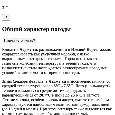
31
°
Общий характер погоды
Нашли неточность?
Климат в
Чеджу-си
, расположенном в
Южной Корее
, можно
охарактеризовать как
умеренный морской
, с четко
выраженными четырьмя сезонами. Город испытывает
заметные колебания температуры в течение года, что
позволяет туристам наслаждаться разнообразием погодных
условий в зависимости от времени поездки.
Зимы (декабрь-февраль) в
Чеджу-си
относительно мягкие, со
средней температурой около
6°C - 7.5°C
. Лето (июнь-август)
теплое и влажное, со средними температурами,
варьирующимися от
20.7°C
в июне до
26.6°C
в августе.
Летние месяцы, особенно июль и август, вместе с сентябрем,
характеризуются наибольшим количеством дождливых дней
(до 15 дней в месяц). При этом сентябрь также выделяется как
месяц с самым высоким объемом осадков (8 мм).