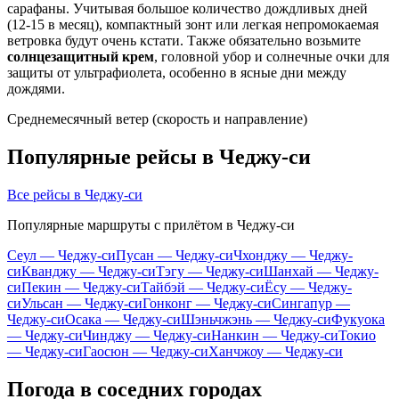
сарафаны. Учитывая большое количество дождливых дней
(12-15 в месяц), компактный зонт или легкая непромокаемая
ветровка будут очень кстати. Также обязательно возьмите
солнцезащитный крем
, головной убор и солнечные очки для
защиты от ультрафиолета, особенно в ясные дни между
дождями.
Среднемесячный ветер (скорость и направление)
Популярные рейсы в Чеджу-си
Все рейсы в Чеджу-си
Популярные маршруты с прилётом в Чеджу-си
Сеул — Чеджу-си
Пусан — Чеджу-си
Чхонджу — Чеджу-
си
Кванджу — Чеджу-си
Тэгу — Чеджу-си
Шанхай — Чеджу-
си
Пекин — Чеджу-си
Тайбэй — Чеджу-си
Ёсу — Чеджу-
си
Ульсан — Чеджу-си
Гонконг — Чеджу-си
Сингапур —
Чеджу-си
Осака — Чеджу-си
Шэньчжэнь — Чеджу-си
Фукуока
— Чеджу-си
Чинджу — Чеджу-си
Нанкин — Чеджу-си
Токио
— Чеджу-си
Гаосюн — Чеджу-си
Ханчжоу — Чеджу-си
Погода в соседних городах