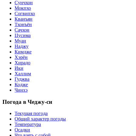
Сунчхон
Мокпхо
Согвипхо
Кванъян
Тхонъён
Сачхон
Цусима
Муан
Наджу
Кимдже
Хэрён
Хирадо
Ики
Халлим
Гуджва
Кодже
Чинхэ
Погода в Чеджу-си
Текущая погода
Общий характер погоды
Температура
Осадки
Что взять с собой