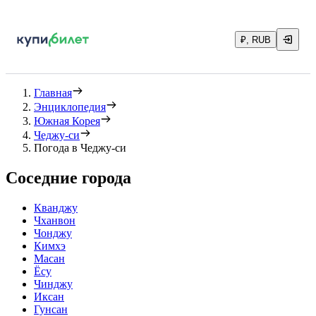
₽, RUB
Главная
Энциклопедия
Южная Корея
Чеджу-си
Погода в Чеджу-си
Соседние города
Кванджу
Чханвон
Чонджу
Кимхэ
Масан
Ёсу
Чинджу
Иксан
Гунсан