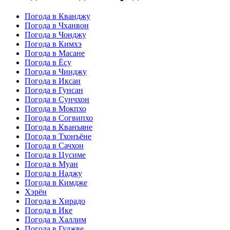
Погода в Кванджу
Погода в Чханвон
Погода в Чонджу
Погода в Кимхэ
Погода в Масане
Погода в Ёсу
Погода в Чинджу
Погода в Иксан
Погода в Гунсан
Погода в Сунчхон
Погода в Мокпхо
Погода в Согвипхо
Погода в Кванъяне
Погода в Тхонъёне
Погода в Сачхон
Погода в Цусиме
Погода в Муан
Погода в Наджу
Погода в Кимдже
Хэрён
Погода в Хирадо
Погода в Ике
Погода в Халлим
Погода в Гуджве