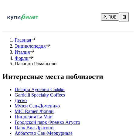
₽, RUB
Главная
Энциклопедия
Италия
Форли
Палаццо Романьоли
Интересные места поблизости
Пьяцца Аурелио Саффи
Gardelli Specialty Coffees
Деско
Музеи Сан-Доменико
MIC Ramen Форли
Пиццерия La Marì
Городской парк Франко Агусто
Парк Виа Драгони
Аббатство Сан-Меркуриале