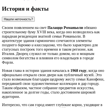
История и факты
Нашли неточность?
Своим появлением на свет
Палаццо Романьоли
обязано
строительному буму XVIII века, когда оно возводилось как
парадная резиденция знатной семьи Романьоли. В
архитектуре здания гармонично сочетаются элементы
позднего
барокко и классицизма
, что было характерно для
статусных построек того времени в таком регионе, как
Италия
. Дворец служил не только домом, но и мощным
символом богатства и влияния его владельцев в городе
Форли
.
Новая глава в истории здания началась в
1968 году
, когда оно
официально открыло свои двери как публичный музей. Это
стало возможным благодаря щедрому жесту семьи Канофени,
передавшей свои художественные коллекции в дар городу.
Таким образом, частное собрание предметов искусства,
накопленное за долгие годы, стало достоянием широкой
аудитории.
Интересно, что сам город имеет глубокие корни, уходящие в