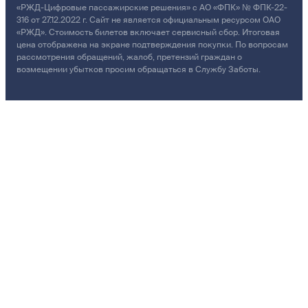
«РЖД-Цифровые пассажирские решения» с АО «ФПК» № ФПК-22-
316 от 27.12.2022 г. Сайт не является официальным ресурсом ОАО
«РЖД». Стоимость билетов включает сервисный сбор. Итоговая
цена отображена на экране подтверждения покупки. По вопросам
рассмотрения обращений, жалоб, претензий граждан о
возмещении убытков просим обращаться в Службу Заботы.