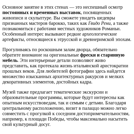
Основное занятие в этих стенах — это неспешный осмотр
постоянных и временных выставок
, посвященных
живописи и скульптуре. Вы сможете увидеть шедевры
признанных мастеров барокко, таких как
Гвидо Рени
, а также
познакомиться с работами местных художников Романьи.
Особенный интерес вызывают редкие археологические
артефакты, относящиеся к этрусской и древнеримской эпохам.
Прогуливаясь по роскошным залам дворца, обязательно
обратите внимание на оригинальные
фрески и старинную
мебель
. Эти интерьерные детали позволяют живо
представить, как протекала жизнь итальянской аристократии
прошлых веков. Для любителей фотографии здесь найдется
множество изысканных архитектурных ракурсов и мелких
декоративных элементов, достойных кадра.
Музей также предлагает тематические экскурсии и
образовательные программы, которые будут интересны как
опытным искусствоведам, так и семьям с детьми. Благодаря
центральному расположению, визит в палаццо можно легко
совместить с прогулкой к соседним достопримечательностям,
например, к площади Победы, чтобы максимально насытить
свой культурный досуг.