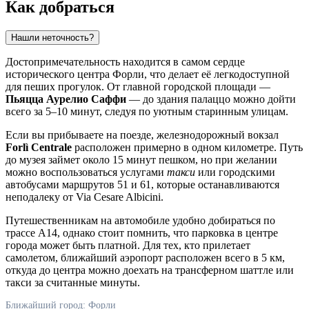
Как добраться
Нашли неточность?
Достопримечательность находится в самом сердце
исторического центра
Форли
, что делает её легкодоступной
для пеших прогулок. От главной городской площади —
Пьяцца Аурелио Саффи
— до здания палаццо можно дойти
всего за 5–10 минут, следуя по уютным старинным улицам.
Если вы прибываете на поезде, железнодорожный вокзал
Forlì Centrale
расположен примерно в одном километре. Путь
до музея займет около 15 минут пешком, но при желании
можно воспользоваться услугами
такси
или городскими
автобусами маршрутов 51 и 61, которые останавливаются
неподалеку от Via Cesare Albicini.
Путешественникам на автомобиле удобно добираться по
трассе A14, однако стоит помнить, что парковка в центре
города может быть платной. Для тех, кто прилетает
самолетом, ближайший аэропорт расположен всего в 5 км,
откуда до центра можно доехать на трансферном шаттле или
такси за считанные минуты.
Ближайший город: Форли