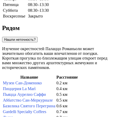
Пятница
08:30–13:30
Суббота
08:30–13:30
Воскресенье
Закрыто
Рядом
Нашли неточность?
Изучение окрестностей Палаццо Романьоли может
значительно обогатить ваши впечатления от поездки.
Короткая прогулка по близлежащим улицам откроет перед
вами множество других архитектурных жемчужин и
исторических памятников.
Название
Расстояние
Музеи Сан-Доменико
0.2 км
Пиццерия La Marì
0.4 км
Пьяцца Аурелио Саффи
0.5 км
Аббатство Сан-Меркуриале
0.5 км
Базилика Святого Перегрина
0.6 км
Gardelli Specialty Coffees
0.7 км