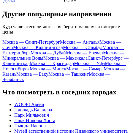
Деско
0.7 км
Другие популярные направления
Куда чаще всего летают — выберите маршрут и смотрите
цены
Москва — Санкт-Петербург
Москва — Анталья
Москва —
Сочи
Москва — Калининград
Москва — Стамбул
Москва —
Екатеринбург
Москва — Дубай
Москва — Ереван
Москва —
Минеральные Воды
Москва — Махачкала
Санкт-Петербург —
Калининград
Москва — Краснодар
Москва — Уфа
Москва —
Новосибирск
Москва — Минск
Москва — Самара
Москва —
Казань
Москва — Баку
Москва — Ташкент
Москва —
Челябинск
Что посмотреть в соседних городах
WOOP! Арена
Площадь Вальтера
Парк Милькович
Парк Николы Хоста
Пьяцца Навона
Музей естественной истории Пизанского университета