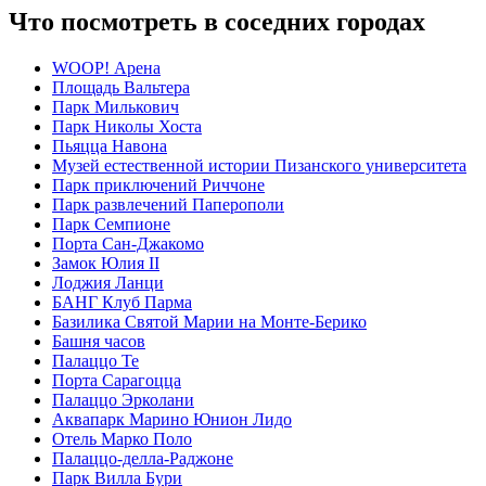
Что посмотреть в соседних городах
WOOP! Арена
Площадь Вальтера
Парк Милькович
Парк Николы Хоста
Пьяцца Навона
Музей естественной истории Пизанского университета
Парк приключений Риччоне
Парк развлечений Паперополи
Парк Семпионе
Порта Сан-Джакомо
Замок Юлия II
Лоджия Ланци
БАНГ Клуб Парма
Базилика Святой Марии на Монте-Берико
Башня часов
Палаццо Те
Порта Сарагоцца
Палаццо Эрколани
Аквапарк Марино Юнион Лидо
Отель Марко Поло
Палаццо-делла-Раджоне
Парк Вилла Бури