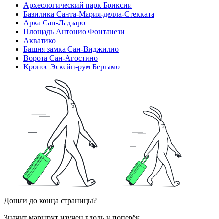
Археологический парк Бриксии
Базилика Санта-Мария-делла-Стекката
Арка Сан-Ладзаро
Площадь Антонио Фонтанези
Акватико
Башня замка Сан-Виджилио
Ворота Сан-Агостино
Кронос Эскейп-рум Бергамо
Дошли до конца страницы?
Значит маршрут изучен вдоль и поперёк