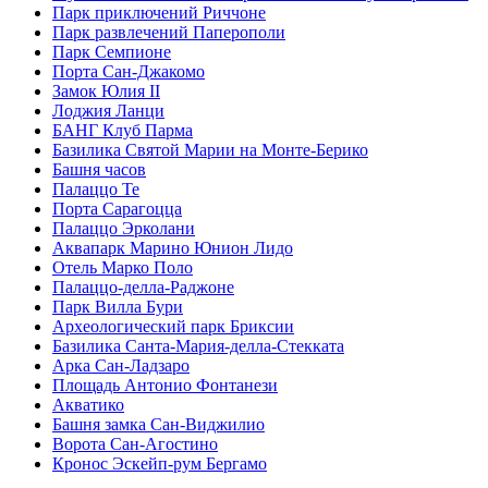
Парк приключений Риччоне
Парк развлечений Паперополи
Парк Семпионе
Порта Сан-Джакомо
Замок Юлия II
Лоджия Ланци
БАНГ Клуб Парма
Базилика Святой Марии на Монте-Берико
Башня часов
Палаццо Те
Порта Сарагоцца
Палаццо Эрколани
Аквапарк Марино Юнион Лидо
Отель Марко Поло
Палаццо-делла-Раджоне
Парк Вилла Бури
Археологический парк Бриксии
Базилика Санта-Мария-делла-Стекката
Арка Сан-Ладзаро
Площадь Антонио Фонтанези
Акватико
Башня замка Сан-Виджилио
Ворота Сан-Агостино
Кронос Эскейп-рум Бергамо