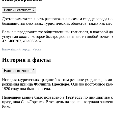
Нашли неточность?
Достопримечательность расположена в самом сердце города по
большинства ключевых туристических объектов, таких как ме
Если вы предпочитаете общественный транспорт, в шаговой до
услугами
такси
, которое быстро доставит вас из любой точки
42.1406202, -0.4056462.
Ближайший город: Уэска
История и факты
Нашли неточность?
История таурических традиций в этом регионе уходит корнями в 
рождения принца
Филиппа Просперо
. Однако постоянное кам
1920 году она была снесена.
Нынешнее здание было возведено в
1929 году
по инициативе кл
праздника Сан-Лоренсо. В тот день на арене выступали знаме
Рико.