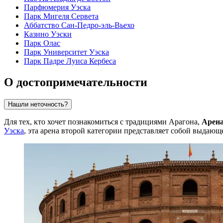
Парфюмерия Уэска
Парк Мигеля Сервета
Аббатство Сан-Педро-эль-Вьехо
Казино Уэски
Парк Олас
Парк Университет Уэска
Парк Падре Луиса Кербеса
О достопримечательности
Нашли неточность?
Для тех, кто хочет познакомиться с традициями Арагона,
Арена
Уэска
, эта арена второй категории представляет собой выдаю