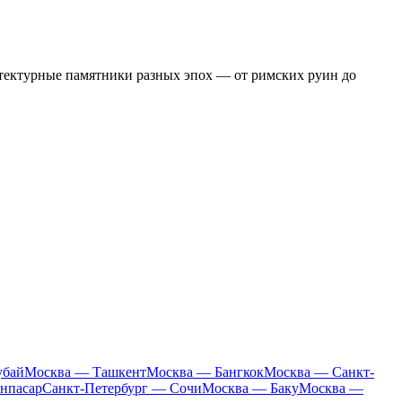
итектурные памятники разных эпох — от римских руин до
убай
Москва — Ташкент
Москва — Бангкок
Москва — Санкт-
нпасар
Санкт-Петербург — Сочи
Москва — Баку
Москва —