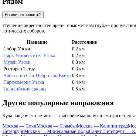
Рядом
Нашли неточность?
Изучение окрестностей арены поможет вам глубже прочувствов
готических соборов.
Название
Расстояние
Собор Уэски
0.2 км
Парк Университет Уэска
0.2 км
Музей Уэски
0.3 км
Ресторан Татау
0.3 км
Аббатство Сан-Педро-эль-Вьехо
0.3 км
Парфюмерия Уэска
0.4 км
Галисийские аркады
0.5 км
Другие популярные направления
Куда чаще всего летают — выберите маршрут и смотрите цены
Москва — Сочи
Москва — Стамбул
Москва — Калининград
Мос
Петербург
Москва — Минеральные Воды
Санкт-Петербург — К