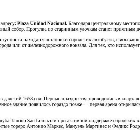
 адресу:
Plaza Unidad Nacional
. Благодаря центральному местоп
стный собор. Прогулка по старинным улочкам станет приятным 
ступности находятся остановки городских автобусов, связывающ
 города или от железнодорожного вокзала. Для тех, кто использ
далекий 1658 год. Первые празднества проводились в квартале Te
енное здание появилось гораздо позже — первая арена открылась
уба Taurino San Lorenzo и при активной поддержке городских в
нитые тореро Антонио Маркес, Мануэль Мартинес и Феликс Родри