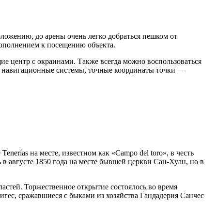
оложению, до арены очень легко добраться пешком от
дополнением к посещению объекта.
ие центр с окраинами. Также всегда можно воспользоваться
ует навигационные системы, точные координаты точки —
nerías на месте, известном как «Campo del toro», в честь
 в августе 1850 года на месте бывшей церкви Сан-Хуан, но в
ластей. Торжественное открытие состоялось во время
гес, сражавшиеся с быками из хозяйства Гандадерия Санчес