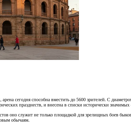
 арена сегодня способна вместить до 5600 зрителей. С диаметр
ических празднеств, и внесена в списки исторически значимых
истов оно служит не только площадкой для зрелищных боев быко
ковым обычаям.