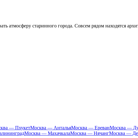
ать атмосферу старинного города. Совсем рядом находятся арх
ква — Пхукет
Москва — Анталья
Москва — Ереван
Москва — Д
алининград
Москва — Махачкала
Москва — Нячанг
Москва — Де