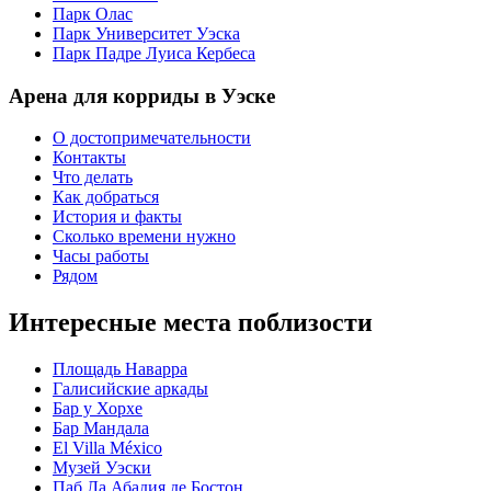
Парк Олас
Парк Университет Уэска
Парк Падре Луиса Кербеса
Арена для корриды в Уэске
О достопримечательности
Контакты
Что делать
Как добраться
История и факты
Сколько времени нужно
Часы работы
Рядом
Интересные места поблизости
Площадь Наварра
Галисийские аркады
Бар у Хорхе
Бар Мандала
El Villa México
Музей Уэски
Паб Ла Абадия де Бостон