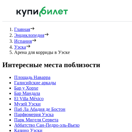
Главная
Энциклопедия
Испания
Уэска
Арена для корриды в Уэске
Интересные места поблизости
Площадь Наварра
Галисийские аркады
Бар у Хорхе
Бар Мандала
El Villa México
Музей Уэски
Паб Ла Абадия де Бостон
Парфюмерия Уэска
Парк Мигеля Сервета
Аббатство Сан-Педро-эль-Вьехо
Казино Уэски