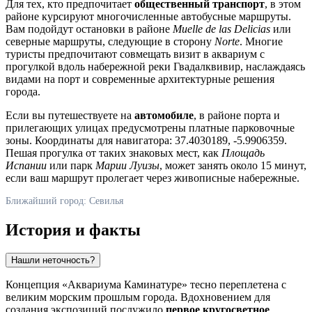
Для тех, кто предпочитает
общественный транспорт
, в этом
районе курсируют многочисленные автобусные маршруты.
Вам подойдут остановки в районе
Muelle de las Delicias
или
северные маршруты, следующие в сторону
Norte
. Многие
туристы предпочитают совмещать визит в аквариум с
прогулкой вдоль набережной реки Гвадалквивир, наслаждаясь
видами на порт и современные архитектурные решения
города.
Если вы путешествуете на
автомобиле
, в районе порта и
прилегающих улицах предусмотрены платные парковочные
зоны. Координаты для навигатора: 37.4030189, -5.9906359.
Пешая прогулка от таких знаковых мест, как
Площадь
Испании
или парк
Марии Луизы
, может занять около 15 минут,
если ваш маршрут пролегает через живописные набережные.
Ближайший город: Севилья
История и факты
Нашли неточность?
Концепция «Аквариума Каминатуре» тесно переплетена с
великим морским прошлым города. Вдохновением для
создания экспозиций послужило
первое кругосветное