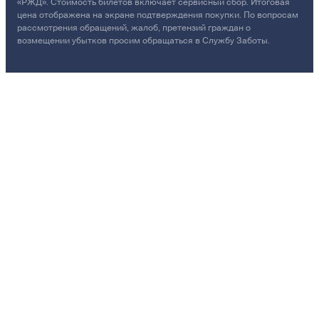
«РЖД». Стоимость билетов включает сервисный сбор. Итоговая
цена отображена на экране подтверждения покупки. По вопросам
рассмотрения обращений, жалоб, претензий граждан о
возмещении убытков просим обращаться в Службу Заботы.