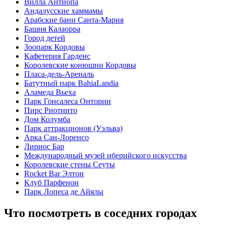
Вилла Антиопа
Андалусские хаммамы
Арабские бани Санта-Мария
Башня Калаорра
Город детей
Зоопарк Кордовы
Кафетерия Гарденс
Королевские конюшни Кордовы
Пласа-дель-Ареналь
Батутный парк BahiaLandia
Аламеда Вьеха
Парк Гонсалеса Онтории
Пирс Риотинто
Дом Колумба
Парк аттракционов (Уэльва)
Арка Сан-Лоренсо
Лириос Бар
Международный музей иберийского искусства
Королевские стены Сеуты
Rocket Bar Элтон
Клуб Парфенон
Парк Лопеса де Айялы
Что посмотреть в соседних городах