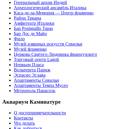
Генеральный архив Индий
Археологический ансамбль Италика
Каса-де-ла-Мемория — Центр фламенко
Район Триана
Амфитеатр Италики
Бар Postiguillo Tapas
Бар Дос де Майо
Фило
Музей изящных искусств Севильи
Музей фламенко
Церковь Святого Людовика французского
Торговый центр Lagoh
Нервьон Пласа
Вольтерета Париж
Эспасио Эслава
Апартаменты Севильи
Апартаменты Темпа Мусео
Метрополь Парасоль
Аквариум Каминатуре
О достопримечательности
Контакты
Что делать
Как добраться