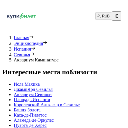
₽, RUB
Главная
Энциклопедия
Испания
Севилья
Аквариум Каминатуре
Интересные места поблизости
Исла Махика
ДжампЯрд Севилья
Аквариум Севильи
Площадь Испании
Королевский Алькасар в Севилье
Башня Золота
Каса-де-Пилатос
Аламеда-де-Эркулес
Пуэрта-де-Херес