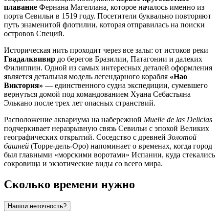
плавание
Фернана Магеллана, которое началось именно из
порта Севильи в 1519 году. Посетители буквально повторяют
путь знаменитой флотилии, которая отправилась на поиски
островов Специй.
Историческая нить проходит через все залы: от истоков реки
Гвадалквивир
до берегов Бразилии, Патагонии и далеких
Филиппин. Одной из самых интересных деталей оформления
является детальная модель легендарного корабля
«Нао
Виктория»
— единственного судна экспедиции, сумевшего
вернуться домой под командованием Хуана Себастьяна
Элькано после трех лет опасных странствий.
Расположение аквариума на набережной
Muelle de las Delicias
подчеркивает неразрывную связь Севильи с эпохой Великих
географических открытий. Соседство с древней
Золотой
башней
(Торре-дель-Оро) напоминает о временах, когда город
был главными «морскими воротами» Испании, куда стекались
сокровища и экзотические виды со всего мира.
Сколько времени нужно
Нашли неточность?