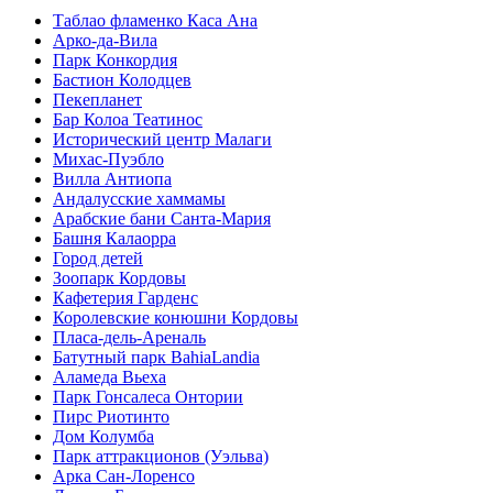
Таблао фламенко Каса Ана
Арко-да-Вила
Парк Конкордия
Бастион Колодцев
Пекепланет
Бар Колоа Театинос
Исторический центр Малаги
Михас-Пуэбло
Вилла Антиопа
Андалусские хаммамы
Арабские бани Санта-Мария
Башня Калаорра
Город детей
Зоопарк Кордовы
Кафетерия Гарденс
Королевские конюшни Кордовы
Пласа-дель-Ареналь
Батутный парк BahiaLandia
Аламеда Вьеха
Парк Гонсалеса Онтории
Пирс Риотинто
Дом Колумба
Парк аттракционов (Уэльва)
Арка Сан-Лоренсо