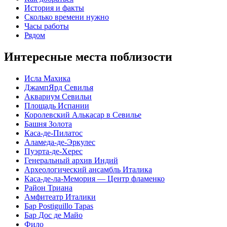
История и факты
Сколько времени нужно
Часы работы
Рядом
Интересные места поблизости
Исла Махика
ДжампЯрд Севилья
Аквариум Севильи
Площадь Испании
Королевский Алькасар в Севилье
Башня Золота
Каса-де-Пилатос
Аламеда-де-Эркулес
Пуэрта-де-Херес
Генеральный архив Индий
Археологический ансамбль Италика
Каса-де-ла-Мемория — Центр фламенко
Район Триана
Амфитеатр Италики
Бар Postiguillo Tapas
Бар Дос де Майо
Фило