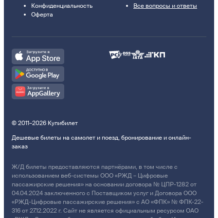
Конфиденциальность
Все вопросы и ответы
Оферта
© 2011–2026 Купибилет
Дешевые билеты на самолет и поезд, бронирование и онлайн-
заказ
Ж/Д билеты предоставляются партнёрами, в том числе с
использованием веб-системы ООО «РЖД – Цифровые
пассажирские решения» на основании договора № ЦПР-1282 от
04.04.2024 заключенного с Поставщиком услуг и Договора ООО
«РЖД-Цифровые пассажирские решения» с АО «ФПК» № ФПК-22-
316 от 27.12.2022 г. Сайт не является официальным ресурсом ОАО