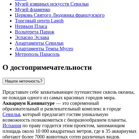
Музей изящных искусств Севильи
Музей фламенко
Церковь Святого Людовика французского
Торговый центр Lagoh
Нервьон Пласа
Вольтерета Париж
Эспасио Эслава
Апартаменты Севильи
Апартаменты Темпа Мусео
Метрополь Парасоль
О достопримечательности
Нашли неточность?
Представьте себе захватывающее путешествие сквозь океаны,
не покидая одного из самых красивых городов мира.
Аквариум Каминатуре
— это современный
образовательный и развлекательный комплекс в городе
Севилья
, который предлагает гостям уникальную
возможность познакомиться с биоразнообразием планеты.
Испания
по праву гордится этим проектом, занимающим
площадь около 10 000 квадратных метров, где в 35 аквариумах
обитают более 7000 животных сотен различных видов.