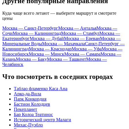
Другие популярные направления
Куда чаще всего летают — выберите маршрут и смотрите
цены
Москва — Санкт-Петербург
Москва — Анталья
Москва —
Сочи
Москва — Калининград
Москва — Стамбул
Москва —
Екатеринбург
Москва — Дубай
Москва — Ереван
Москва —
Минеральные Воды
Москва — Махачкала
Санкт-Петербург —
Калининград
Москва — Краснодар
Москва — Уфа
Москва —
Новосибирск
Москва — Минск
Москва — Самара
Москва —
Казань
Москва — Баку
Москва — Ташкент
Москва —
Челябинск
Что посмотреть в соседних городах
Таблао фламенко Каса Ана
Арко-да-Вила
Парк Конкордия
Бастион Колодцев
Пекепланет
Бар Колоа Театинос
Исторический центр Малаги
Михас-Пуэбло