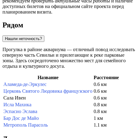
рекомендуем
проверить актуальные часы работы
и наличие
доступных билетов на официальном сайте проекта перед
планированием визита.
Рядом
Нашли неточность?
Прогулка в районе аквариума — отличный повод исследовать
северную часть Севильи и прилегающие к реке парковые
зоны. Здесь сосредоточено множество мест для семейного
отдыха и культурного досуга.
Название
Расстояние
Аламеда-де-Эркулес
0.6 км
Церковь Святого Людовика французского
0.6 км
Сала Ивен
0.6 км
Исла Махика
0.8 км
Эспасио Эслава
0.8 км
Бар Дос де Майо
1 км
Метрополь Парасоль
1.1 км