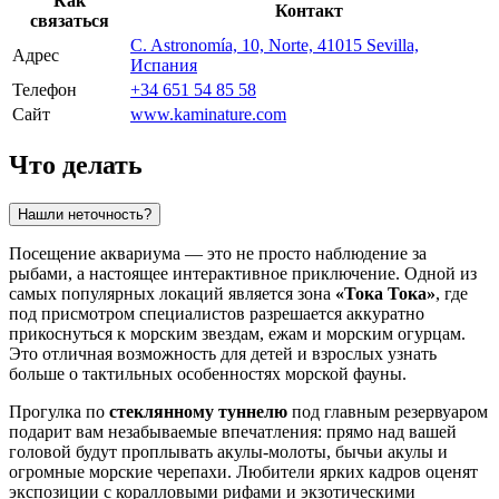
Как
Контакт
связаться
C. Astronomía, 10, Norte, 41015 Sevilla,
Адрес
Испания
Телефон
+34 651 54 85 58
Сайт
www.kaminature.com
Что делать
Нашли неточность?
Посещение аквариума — это не просто наблюдение за
рыбами, а настоящее интерактивное приключение. Одной из
самых популярных локаций является зона
«Тока Тока»
, где
под присмотром специалистов разрешается аккуратно
прикоснуться к морским звездам, ежам и морским огурцам.
Это отличная возможность для детей и взрослых узнать
больше о тактильных особенностях морской фауны.
Прогулка по
стеклянному туннелю
под главным резервуаром
подарит вам незабываемые впечатления: прямо над вашей
головой будут проплывать акулы-молоты, бычьи акулы и
огромные морские черепахи. Любители ярких кадров оценят
экспозиции с коралловыми рифами и экзотическими