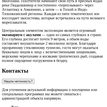
Магеллана
. Посетители начинают свой путь в пресных водах
реки Гвадалквивир и постепенно «переплывают» через
Атлантику в Амазонию, а затем — в Тихий и Индо-
Тихоокеанский регионы. Каждая из пяти тематических зон
воссоздает экосистемы, которые встречались на пути великого
мореплавателя.
Центральным элементом экспозиции является огромный
океанариум с акулами
— один из самых глубоких в стране.
Его глубина достигает почти 9 метров, а объем воды
составляет внушительные 2 миллиона литров. Благодаря
прозрачному стеклянному туннелю, гости могут оказаться
буквально лицом к лицу с величественными хищниками,
морскими черепахами и косяками тропических рыб, создавая
полное ощущение погружения в бездну.
Контакты
Нашли неточность?
Для уточнения актуальной информации о посещении или
специальных программах вы можете связаться с
администрацией объекта напрямую.