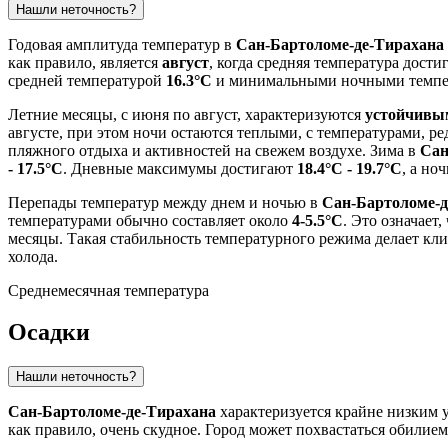
Нашли неточность?
Годовая амплитуда температур в
Сан-Бартоломе-де-Тирахана
как правило, является
август
, когда средняя температура дости
средней температурой
16.3°C
и минимальными ночными темпе
Летние месяцы, с июня по август, характеризуются
устойчивым
августе, при этом ночи остаются теплыми, с температурами, 
пляжного отдыха и активностей на свежем воздухе. Зима в
Сан
- 17.5°C
. Дневные максимумы достигают
18.4°C - 19.7°C
, а н
Перепады температур между днем и ночью в
Сан-Бартоломе-д
температурами обычно составляет около
4-5.5°C
. Это означает
месяцы. Такая стабильность температурного режима делает кл
холода.
Среднемесячная температура
Осадки
Нашли неточность?
Сан-Бартоломе-де-Тирахана
характеризуется крайне низким у
как правило, очень скудное. Город может похвастаться обилием