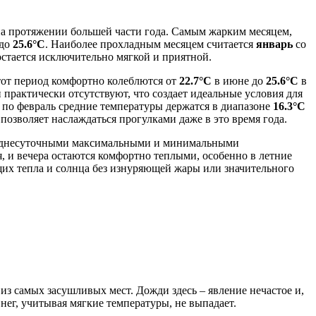
на протяжении большей части года. Самым жарким месяцем,
 до
25.6°C
. Наиболее прохладным месяцем считается
январь
со
остается исключительно мягкой и приятной.
тот период комфортно колеблются от
22.7°C
в июне до
25.6°C
в
н практически отсутствуют, что создает идеальные условия для
 по февраль средние температуры держатся в диапазоне
16.3°C
о позволяет наслаждаться прогулками даже в это время года.
среднесуточными максимальными и минимальными
ия, и вечера остаются комфортно теплыми, особенно в летние
щих тепла и солнца без изнуряющей жары или значительного
из самых засушливых мест. Дожди здесь – явление нечастое и,
Снег, учитывая мягкие температуры, не выпадает.