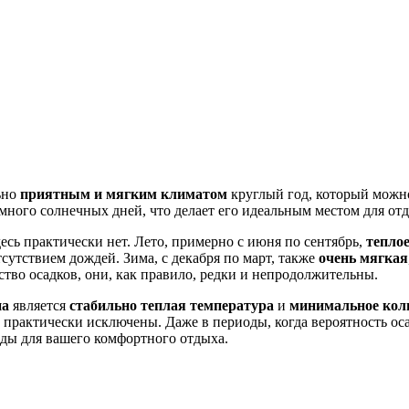
ьно
приятным и мягким климатом
круглый год, который можн
 и много солнечных дней, что делает его идеальным местом для от
сь практически нет. Лето, примерно с июня по сентябрь,
теплое
утствием дождей. Зима, с декабря по март, также
очень мягкая
тво осадков, они, как правило, редки и непродолжительны.
на
является
стабильно теплая температура
и
минимальное кол
 практически исключены. Даже в периоды, когда вероятность ос
ды для вашего комфортного отдыха.