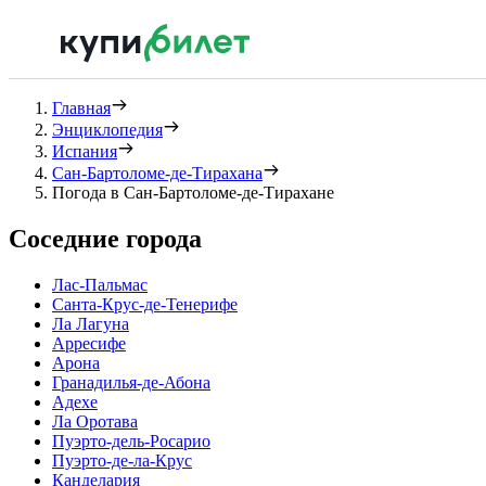
Главная
Энциклопедия
Испания
Сан-Бартоломе-де-Тирахана
Погода в Сан-Бартоломе-де-Тирахане
Соседние города
Лас-Пальмас
Санта-Крус-де-Тенерифе
Ла Лагуна
Арресифе
Арона
Гранадилья-де-Абона
Адехе
Ла Оротава
Пуэрто-дель-Росарио
Пуэрто-де-ла-Крус
Канделария