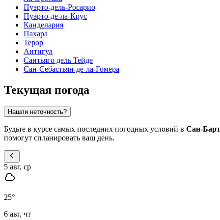
Пуэрто-дель-Росарио
Пуэрто-де-ла-Крус
Канделария
Пахара
Терор
Антигуа
Сантьяго дель Тейде
Сан-Себастьян-де-ла-Гомера
Текущая погода
Нашли неточность?
Будьте в курсе самых последних погодных условий в
Сан-Барт
помогут спланировать ваш день.
5 авг, ср
25
°
6 авг, чт