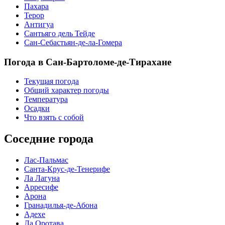
Пахара
Терор
Антигуа
Сантьяго дель Тейде
Сан-Себастьян-де-ла-Гомера
Погода в Сан-Бартоломе-де-Тирахане
Текущая погода
Общий характер погоды
Температура
Осадки
Что взять с собой
Соседние города
Лас-Пальмас
Санта-Крус-де-Тенерифе
Ла Лагуна
Арресифе
Арона
Гранадилья-де-Абона
Адехе
Ла Оротава