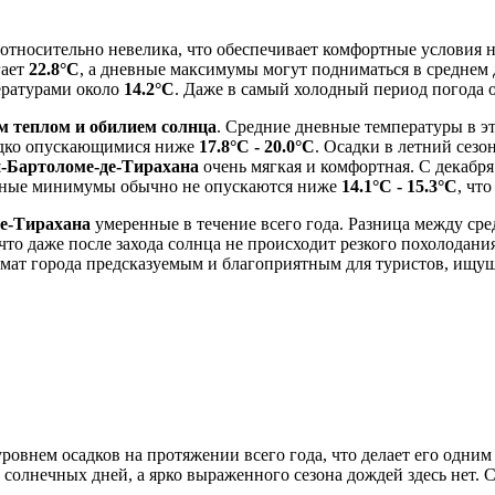
относительно невелика, что обеспечивает комфортные условия 
гает
22.8°C
, а дневные максимумы могут подниматься в среднем
ратурами около
14.2°C
. Даже в самый холодный период погода 
 теплом и обилием солнца
. Средние дневные температуры в э
редко опускающимися ниже
17.8°C - 20.0°C
. Осадки в летний сезо
-Бартоломе-де-Тирахана
очень мягкая и комфортная. С декабря
очные минимумы обычно не опускаются ниже
14.1°C - 15.3°C
, чт
е-Тирахана
умеренные в течение всего года. Разница между 
, что даже после захода солнца не происходит резкого похолодан
имат города предсказуемым и благоприятным для туристов, ищу
ровнем осадков на протяжении всего года, что делает его одним 
 солнечных дней, а ярко выраженного сезона дождей здесь нет. 