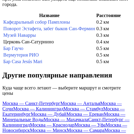
города.
Название
Расстояние
Кафедральный собор Памплоны
0.2 км
Поворот Эстафета, забег быков Сан-Фермин
0.3 км
Музей Наварры
0.3 км
Церковь Сан-Сатурнино
0.4 км
Бар Гаучо
0.5 км
Вермутерия РИО
0.5 км
Бар Casa Jesús Mari
0.5 км
Другие популярные направления
Куда чаще всего летают — выберите маршрут и смотрите
цены
Москва — Санкт-Петербург
Москва — Анталья
Москва —
Сочи
Москва — Калининград
Москва — Стамбул
Москва —
Екатеринбург
Москва — Дубай
Москва — Ереван
Москва —
Минеральные Воды
Москва — Махачкала
Санкт-Петербург —
Калининград
Москва — Краснодар
Москва — Уфа
Москва —
Новосибирск
Москва — Минск
Москва — Самара
Москва —