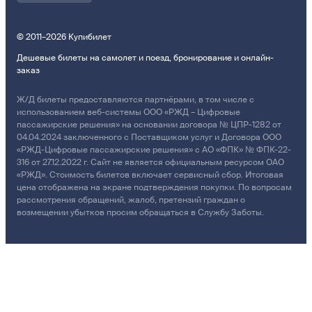
© 2011–2026 Купибилет
Дешевые билеты на самолет и поезд, бронирование и онлайн-
заказ
Ж/Д билеты предоставляются партнёрами, в том числе с
использованием веб-системы ООО «РЖД – Цифровые
пассажирские решения» на основании договора № ЦПР-1282 от
04.04.2024 заключенного с Поставщиком услуг и Договора ООО
«РЖД-Цифровые пассажирские решения» с АО «ФПК» № ФПК-22-
316 от 27.12.2022 г. Сайт не является официальным ресурсом ОАО
«РЖД». Стоимость билетов включает сервисный сбор. Итоговая
цена отображена на экране подтверждения покупки. По вопросам
рассмотрения обращений, жалоб, претензий граждан о
возмещении убытков просим обращаться в Службу Заботы.