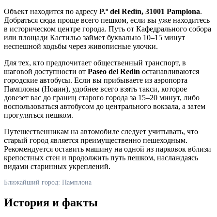
Объект находится по адресу
P.º del Redín, 31001 Pamplona
.
Добраться сюда проще всего пешком, если вы уже находитесь
в историческом центре города. Путь от Кафедрального собора
или площади Кастильо займет буквально 10–15 минут
неспешной ходьбы через живописные улочки.
Для тех, кто предпочитает общественный транспорт, в
шаговой доступности от
Paseo del Redín
останавливаются
городские автобусы. Если вы прибываете из аэропорта
Памплоны (Ноаин), удобнее всего взять такси, которое
довезет вас до границ старого города за 15–20 минут, либо
воспользоваться автобусом до центрального вокзала, а затем
прогуляться пешком.
Путешественникам на автомобиле следует учитывать, что
старый город является преимущественно пешеходным.
Рекомендуется оставить машину на одной из парковок вблизи
крепостных стен и продолжить путь пешком, наслаждаясь
видами старинных укреплений.
Ближайший город: Памплона
История и факты