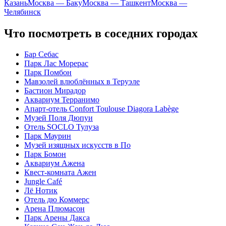
Казань
Москва — Баку
Москва — Ташкент
Москва —
Челябинск
Что посмотреть в соседних городах
Бар Себас
Парк Лас Морерас
Парк Помбон
Мавзолей влюблённых в Теруэле
Бастион Мирадор
Аквариум Терранимо
Апарт-отель Confort Toulouse Diagora Labège
Музей Поля Дюпуи
Отель SOCLO Тулуза
Парк Маурин
Музей изящных искусств в По
Парк Бомон
Аквариум Ажена
Квест-комната Ажен
Jungle Café
Лё Нотик
Отель дю Коммерс
Арена Плюмасон
Парк Арены Дакса