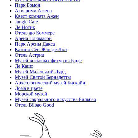
Парк Бомон
Аквариум Ажена
Квест-комната Ажен
Jungle Café
Лё Нотик
Отель дю Коммерс
Арена Плюмасон
Парк Арены Дакса
Казино Сен-Жан-де-Люз
Отель Астрид
Музей восковых фигур в Лурде
Ле Кашо
Музей Маленький Лурд
Музей Святой Бернадетты
Археологический музей Бискайи
Дома в цвете
Морской музей
Музей сакрального искусства Бильбао
Отель Bilbao Good