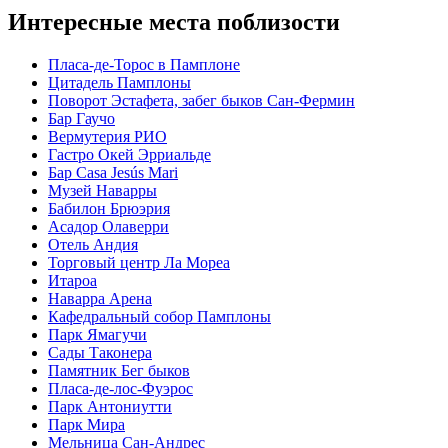
Интересные места поблизости
Пласа-де-Торос в Памплоне
Цитадель Памплоны
Поворот Эстафета, забег быков Сан-Фермин
Бар Гаучо
Вермутерия РИО
Гастро Окей Эрриальде
Бар Casa Jesús Mari
Музей Наварры
Бабилон Брюэрия
Асадор Олаверри
Отель Андия
Торговый центр Ла Мореа
Итароа
Наварра Арена
Кафедральный собор Памплоны
Парк Ямагучи
Сады Таконера
Памятник Бег быков
Пласа-де-лос-Фуэрос
Парк Антониутти
Парк Мира
Мельница Сан-Андрес