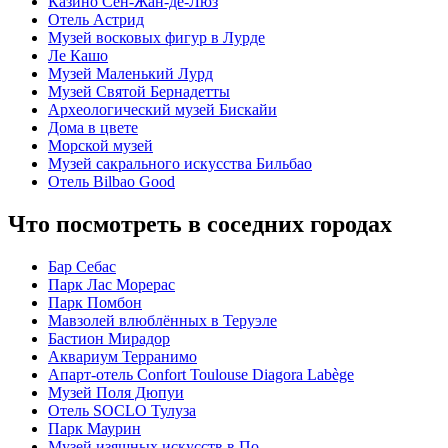
Казино Сен-Жан-де-Люз
Отель Астрид
Музей восковых фигур в Лурде
Ле Кашо
Музей Маленький Лурд
Музей Святой Бернадетты
Археологический музей Бискайи
Дома в цвете
Морской музей
Музей сакрального искусства Бильбао
Отель Bilbao Good
Что посмотреть в соседних городах
Бар Себас
Парк Лас Морерас
Парк Помбон
Мавзолей влюблённых в Теруэле
Бастион Мирадор
Аквариум Терранимо
Апарт-отель Confort Toulouse Diagora Labège
Музей Поля Дюпуи
Отель SOCLO Тулуза
Парк Маурин
Музей изящных искусств в По