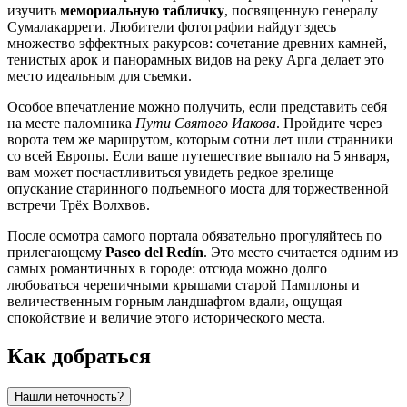
изучить
мемориальную табличку
, посвященную генералу
Сумалакарреги. Любители фотографии найдут здесь
множество эффектных ракурсов: сочетание древних камней,
тенистых арок и панорамных видов на реку Арга делает это
место идеальным для съемки.
Особое впечатление можно получить, если представить себя
на месте паломника
Пути Святого Иакова
. Пройдите через
ворота тем же маршрутом, которым сотни лет шли странники
со всей Европы. Если ваше путешествие выпало на 5 января,
вам может посчастливиться увидеть редкое зрелище —
опускание старинного подъемного моста для торжественной
встречи Трёх Волхвов.
После осмотра самого портала обязательно прогуляйтесь по
прилегающему
Paseo del Redín
. Это место считается одним из
самых романтичных в городе: отсюда можно долго
любоваться черепичными крышами старой Памплоны и
величественным горным ландшафтом вдали, ощущая
спокойствие и величие этого исторического места.
Как добраться
Нашли неточность?