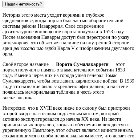
Нашли неточность?
История этого места уходит корнями в глубокое
средневековье, когда портал был частью оборонительной
системы района Наваррерия. Своё современное
архитектурное воплощение ворота получили в 1553 году.
После завоевания Наварры доступ был перестроен по указу
вице-короля, что объясняет наличие на внутренней стороне
арки
ренессансного герба
Карла V с изображением двуглавого
орла.
Своё второе название —
Ворота Сумалакарреги
— этот
портал получил в память о знаменательном событии 1833
года. Именно через них из города ушёл генерал Томас
Сумалакарреги, чтобы возглавить карлистские войска. В 1939
году это название было закреплено официально, а на стене
появилась мемориальная табличка в честь этого
военачальника.
Интересно, что в XVIII веке ниже по склону был пристроен
второй вход с настоящим подъемным мостом, который
активно эксплуатировался до начала XX века. Из шести
оригинальных порталов, когда-то обеспечивавших доступ в
укрепленную Памплону, этот объект является единственным,
сохранившимся в своём первоначальном месте, что делает его