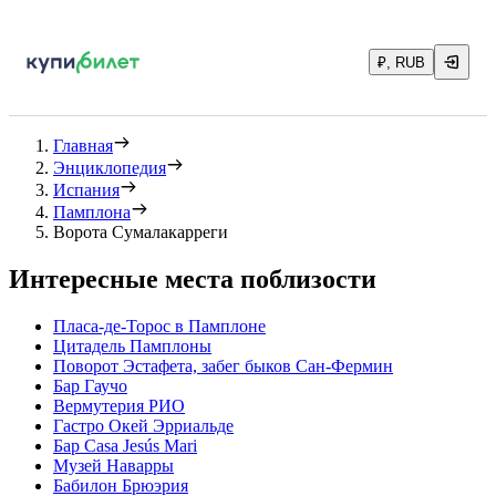
₽, RUB
Главная
Энциклопедия
Испания
Памплона
Ворота Сумалакарреги
Интересные места поблизости
Пласа-де-Торос в Памплоне
Цитадель Памплоны
Поворот Эстафета, забег быков Сан-Фермин
Бар Гаучо
Вермутерия РИО
Гастро Окей Эрриальде
Бар Casa Jesús Mari
Музей Наварры
Бабилон Брюэрия