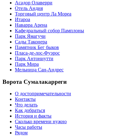
Асадор Олаверри
Отель Андия
Торговый центр Ла Мореа
Итароа
Наварра Арена
Кафедральный собор Памплоны
Парк Ямагучи
Сады Таконера
Памятник Бег быков
Пласа-де-лос-Фуэрос
Парк Антониутти
Парк Мира
Мельница Сан-Андрес
Ворота Сумалакарреги
О достопримечательности
Контакты
Что делать
Как добраться
История и факты
Сколько времени нужно
Часы работы
Рядом