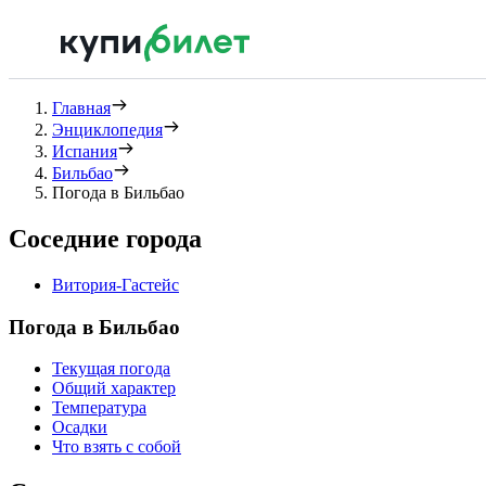
Главная
Энциклопедия
Испания
Бильбао
Погода в Бильбао
Соседние города
Витория-Гастейс
Погода в Бильбао
Текущая погода
Общий характер
Температура
Осадки
Что взять с собой