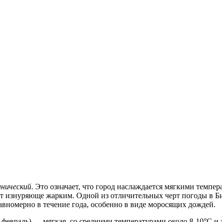
анический
. Это означает, что город наслаждается мягкими темпе
ает изнуряюще жарким. Одной из отличительных черт погоды в Би
авномерно в течение года, особенно в виде моросящих дождей.
о февраль) — мягкая, со средними температурами около 8-10°C и