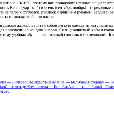
 в районе +9-10°C, поэтому вам понадобятся теплые вещи: свите
ости. Весна (март-май) и осень (сентябрь-ноябрь) – переходные
етание легких футболок, рубашек с длинным рукавом, кардигано
ащита от дождя особенно важна.
знуряюще жаркая. Берите с собой легкую одежду из натуральных 
для помещений с кондиционером. Солнцезащитный крем и головн
поэтому удобная обувь – ваш главный союзник в исследовании
Би
лона — Бильбао
Франкфурт-на-Майне — Бильбао
Амстердам — Б
бао
Сантьяго-де-Компостела — Бильбао
Аликанте — Бильбао
Стам
льбао