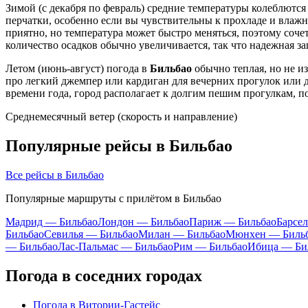
Зимой (с декабря по февраль) средние температуры колеблются
перчатки, особенно если вы чувствительны к прохладе и влажн
приятно, но температура может быстро меняться, поэтому соч
количество осадков обычно увеличивается, так что надежная з
Летом (июнь-август) погода в
Бильбао
обычно теплая, но не и
про легкий джемпер или кардиган для вечерних прогулок или 
времени года, город располагает к долгим пешим прогулкам, 
Среднемесячный ветер (скорость и направление)
Популярные рейсы в Бильбао
Все рейсы в Бильбао
Популярные маршруты с прилётом в Бильбао
Мадрид — Бильбао
Лондон — Бильбао
Париж — Бильбао
Барсе
Бильбао
Севилья — Бильбао
Милан — Бильбао
Мюнхен — Биль
— Бильбао
Лас-Пальмас — Бильбао
Рим — Бильбао
Ибица — Би
Погода в соседних городах
Погода в Витории-Гастейс