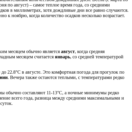
ня по август) – самое теплое время года, со средними
дков в миллиметрах, хотя дождливые дни все равно случаются.
о к ноябрю, когда количество осадков несколько возрастает.
рким месяцем обычно является
август
, когда средняя
хладным месяцем считается
январь
, со средней температурой
 до 22.8°C в августе. Это комфортная погода для прогулок по
нии
. Вечера также остаются теплыми, с температурами редко
мумы обычно составляют 11-13°C, а ночные минимумы редко
чение всего года, разница между средними максимальными и
суток.