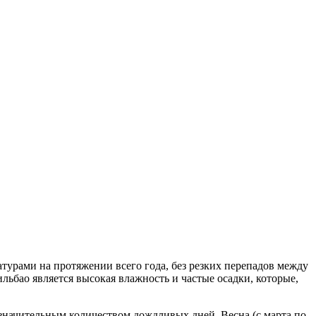
ратурами на протяжении всего года, без резких перепадов между
льбао является высокая влажность и частые осадки, которые,
 значительным количеством дождливых дней. Весна (с марта по