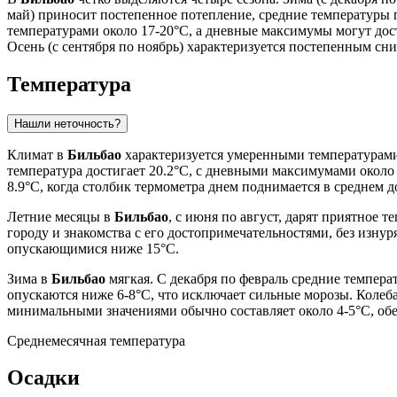
май) приносит постепенное потепление, средние температуры по
температурами около 17-20°C, а дневные максимумы могут дост
Осень (с сентября по ноябрь) характеризуется постепенным сн
Температура
Нашли неточность?
Климат в
Бильбао
характеризуется умеренными температурами
температура достигает 20.2°C, с дневными максимумами окол
8.9°C, когда столбик термометра днем поднимается в среднем до
Летние месяцы в
Бильбао
, с июня по август, дарят приятное 
городу и знакомства с его достопримечательностями, без изну
опускающимися ниже 15°C.
Зима в
Бильбао
мягкая. С декабря по февраль средние темпера
опускаются ниже 6-8°C, что исключает сильные морозы. Коле
минимальными значениями обычно составляет около 4-5°C, обе
Среднемесячная температура
Осадки