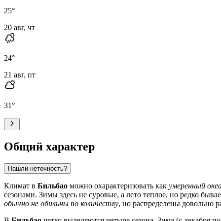
25
°
20 авг, чт
24
°
21 авг, пт
31
°
Общий характер
Нашли неточность?
Климат в
Бильбао
можно охарактеризовать как
умеренный оке
сезонами. Зимы здесь не суровые, а лето теплое, но редко быв
обычно не обильны по количеству
, но распределены довольно р
В
Бильбао
четко выделяются четыре сезона. Зима (с декабря п