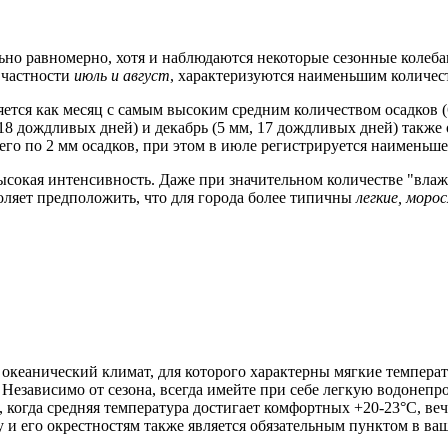
льно равномерно, хотя и наблюдаются некоторые сезонные колеб
в частности
июль и август
, характеризуются наименьшим количе
ется как месяц с самым высоким средним количеством осадков 
м, 18 дождливых дней) и декабрь (5 мм, 17 дождливых дней) так
сего по 2 мм осадков, при этом в июле регистрируется наименьше
ысокая интенсивность. Даже при значительном количестве "вла
воляет предположить, что для города более типичны
легкие, моро
 океанический климат, для которого характерны мягкие температ
. Независимо от сезона, всегда имейте при себе легкую водонеп
 когда средняя температура достигает комфортных +20-23°C, ве
у и его окрестностям также является обязательным пунктом в ва