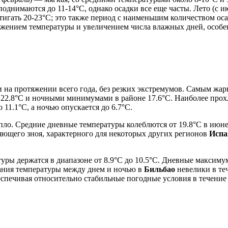
днимаются до 11-14°C, однако осадки все еще часты. Лето (с ию
игать 20-23°C; это также период с наименьшим количеством оса
ижением температуры и увеличением числа влажных дней, особенн
 на протяжении всего года, без резких экстремумов. Самым жа
о 22.8°C и ночными минимумами в районе 17.6°C. Наиболее про
 11.1°C, а ночью опускается до 6.7°C.
тепло. Средние дневные температуры колеблются от 19.8°C в июне
ряющего зноя, характерного для некоторых других регионов
Испа
туры держатся в диапазоне от 8.9°C до 10.5°C. Дневные макси
бания температуры между днем и ночью в
Бильбао
невелики в те
спечивая относительно стабильные погодные условия в течение 