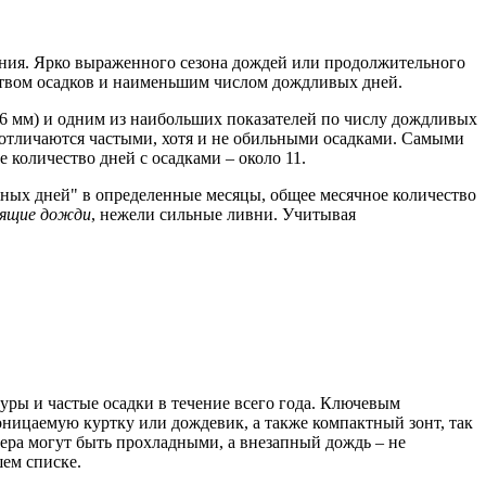
ания. Ярко выраженного сезона дождей или продолжительного
ством осадков и наименьшим числом дождливых дней.
(6 мм) и одним из наибольших показателей по числу дождливых
же отличаются частыми, хотя и не обильными осадками. Самыми
е количество дней с осадками – около 11.
жных дней" в определенные месяцы, общее месячное количество
сящие дожди
, нежели сильные ливни. Учитывая
уры и частые осадки в течение всего года. Ключевым
роницаемую куртку или дождевик, а также компактный зонт, так
чера могут быть прохладными, а внезапный дождь – не
шем списке.