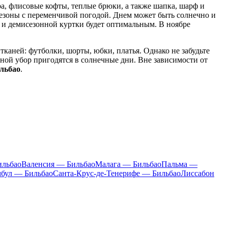
ра, флисовые кофты, теплые брюки, а также шапка, шарф и
 сезоны с переменчивой погодой. Днем может быть солнечно и
в и демисезонной куртки будет оптимальным. В ноябре
тканей: футболки, шорты, юбки, платья. Однако не забудьте
ой убор пригодятся в солнечные дни. Вне зависимости от
льбао
.
ильбао
Валенсия — Бильбао
Малага — Бильбао
Пальма —
бул — Бильбао
Санта-Крус-де-Тенерифе — Бильбао
Лиссабон