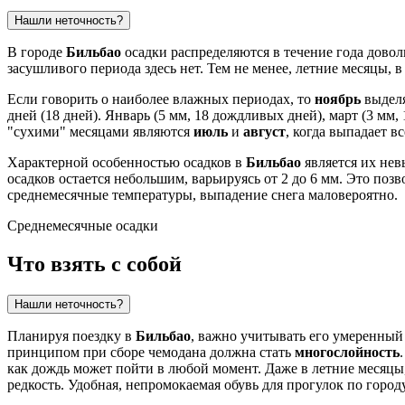
Нашли неточность?
В городе
Бильбао
осадки распределяются в течение года дово
засушливого периода здесь нет. Тем не менее, летние месяцы, 
Если говорить о наиболее влажных периодах, то
ноябрь
выделя
дней (18 дней). Январь (5 мм, 18 дождливых дней), март (3 м
"сухими" месяцами являются
июль
и
август
, когда выпадает в
Характерной особенностью осадков в
Бильбао
является их нев
осадков остается небольшим, варьируясь от 2 до 6 мм. Это поз
среднемесячные температуры, выпадение снега маловероятно.
Среднемесячные осадки
Что взять с собой
Нашли неточность?
Планируя поездку в
Бильбао
, важно учитывать его умеренный
принципом при сборе чемодана должна стать
многослойность
как дождь может пойти в любой момент. Даже в летние месяцы,
редкость. Удобная, непромокаемая обувь для прогулок по город