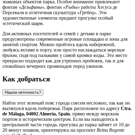
знаковых объектов парка. Особое внимание привлекают
фонтан
«Дельфины»
, фонтан
«Рыбы»
работы Хесуса де
Персеваля и атлетичная скульптура
«Гребец»
. Эти
художественные элементы придают прогулке особый
эстетический шарм.
Для активных посетителей и семей с детьми в парке
предусмотрены современные игровые площадки и зоны для
занятий спортом. Можно пройтись вдоль набережной,
любуясь яхтами в порту, или просто наслаждаться
морским
бризом
, сидя под пальмами у самой кромки воды. Это место
прекрасно подходит как для утренних пробежек, так и для
спокойных вечерних променадов перед ужином.
Как добраться
Нашли неточность?
Найти этот зеленый пояс города совсем несложно, так как он
вытянулся вдоль побережья. Парк расположен по адресу
Ctra.
de Málaga, 04002 Almería, Spain
, прямо между морским
портом и историческим центром. Если вы находитесь в
центральной части города, прогулка до парка займет от 10 до
20 минут пешком, ориентируясь на проспект
Reina Regente