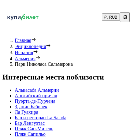
₽, RUB
Главная
Энциклопедия
Испания
Альмерия
Парк Николаса Сальмерона
Интересные места поблизости
Алькасаба Альмерии
Английский причал
Пуэрта-де-Пурчена
Здание Бабочек
Ла Гуахира
Бар и ресторан La Salada
Бар Ленгуэтас
Пляж Сан-Мигель
Пляж Сапильо