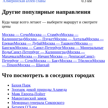
Алмерийская аллея славы
0.3 км
Другие популярные направления
Куда чаще всего летают — выберите маршрут и смотрите
цены
Москва — Сочи
Москва — Стамбул
Москва —
Калининград
Москва — Пхукет
Москва — Анталья
Москва —
Ереван
Москва — Дубай
Москва — Ташкент
Москва —
Бангкок
Москва — Санкт-Петербург
Москва — Минеральные
Воды
Санкт-Петербург — Калининград
Москва —
Махачкала
Москва — Нячанг
Москва — Денпасар
Санкт-
Петербург — Сочи
Москва — Баку
Москва — Тбилиси
Москва
— Пекин
Москва — Шанхай
Что посмотреть в соседних городах
Бахия Парк
Зоопарк дикой природы Аламеда
Маяк Европа-Пойнт
Мавританский замок
Мемориал генерала Сикорского
Батарея О'Хара