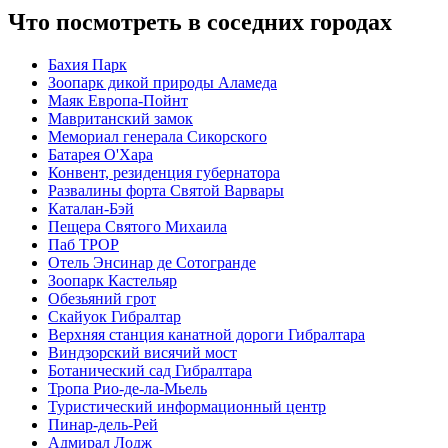
Что посмотреть в соседних городах
Бахия Парк
Зоопарк дикой природы Аламеда
Маяк Европа-Пойнт
Мавританский замок
Мемориал генерала Сикорского
Батарея О'Хара
Конвент, резиденция губернатора
Развалины форта Святой Варвары
Каталан-Бэй
Пещера Святого Михаила
Паб TPOP
Отель Энсинар де Сотогранде
Зоопарк Кастельяр
Обезьяний грот
Скайуок Гибралтар
Верхняя станция канатной дороги Гибралтара
Виндзорский висячий мост
Ботанический сад Гибралтара
Тропа Рио-де-ла-Мьель
Туристический информационный центр
Пинар-дель-Рей
Адмирал Лодж