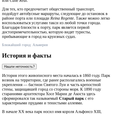
или
Calle Real
.
Для тех, кто предпочитает общественный транспорт,
подойдут автобусные маршруты, следующие до остановок в
районе порта или площади
Reina Regente
. Также можно легко
воспользоваться услугами такси из любой точки города.
Благодаря близости к порту, парк является первой
достопримечательностью, которую видят туристы,
прибывающие в город на круизных судах.
Ближайший город: Альмерия
История и факты
Нашли неточность?
История этого живописного места началась в 1860 году. Парк
возник на территории, где ранее располагались военные
укрепления — бастион Святого Луи и часть крепостной
стены, защищавшей город со стороны моря. К 1890 году
стараниями архитектора Хосе Марии де Акоста здесь
сформировался так называемый
Старый парк
с его
характерными прудами и тенистыми аллеями.
В начале XX века парк носил имя короля Альфонсо XIII,