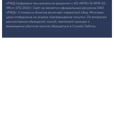
«РЖД-Цифровые пассажирские решения» с АО «ФПК» № ФПК-22-
316 от 27.12.2022 г. Сайт не является официальным ресурсом ОАО
«РЖД». Стоимость билетов включает сервисный сбор. Итоговая
цена отображена на экране подтверждения покупки. По вопросам
рассмотрения обращений, жалоб, претензий граждан о
возмещении убытков просим обращаться в Службу Заботы.