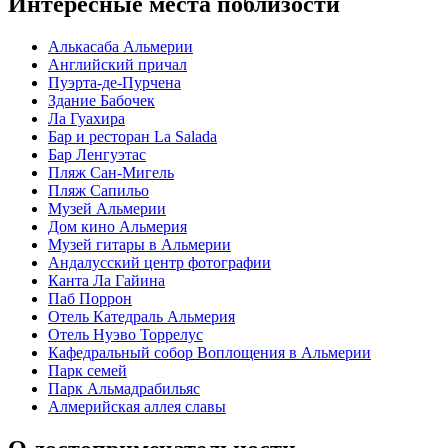
Интересные места поблизости
Алькасаба Альмерии
Английский причал
Пуэрта-де-Пурчена
Здание Бабочек
Ла Гуахира
Бар и ресторан La Salada
Бар Ленгуэтас
Пляж Сан-Мигель
Пляж Сапильо
Музей Альмерии
Дом кино Альмерия
Музей гитары в Альмерии
Андалусский центр фотографии
Канта Ла Гайина
Паб Поррон
Отель Катедраль Альмерия
Отель Нуэво Торрелус
Кафедральный собор Воплощения в Альмерии
Парк семей
Парк Альмадрабильяс
Алмерийская аллея славы