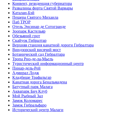
Конвент, резиденция губернатора
Развалины форта Святой Варвары
Каталан-Бэй
Пещера Святого Михаила
Паб TPOP
Отель Энсинар де Сотогранде
Зоопарк Кастельяр
Обезьяний грот
Скайуок Гибралтар
Верхняя станция канатной дороги Гибралтара
Виндзорский висячий мост
Ботанический сад Гибралтара
Тропа Рио-де-ла-Мьель
Туристический информационный центр
Пинар-дель-Рей
Адмирал Лодж
Кладбище Трафальгар
Канатная дорога Бенальмадена
Батутный парк Малага
Аквапарк Бич Клуб
Мой Рыбный Зал
Замок Коломарес
Замок Гибральфаро
Исторический центр Малаги