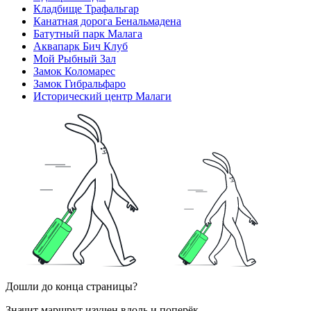
Кладбище Трафальгар
Канатная дорога Бенальмадена
Батутный парк Малага
Аквапарк Бич Клуб
Мой Рыбный Зал
Замок Коломарес
Замок Гибральфаро
Исторический центр Малаги
Дошли до конца страницы?
Значит маршрут изучен вдоль и поперёк