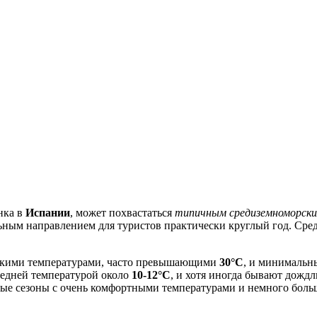
нка в
Испании
, может похвастаться
типичным средиземноморск
льным направлением для туристов практически круглый год. Ср
ысокими температурами, часто превышающими
30°C
, и минимальн
редней температурой около
10-12°C
, и хотя иногда бывают дождл
ные сезоны с очень комфортными температурами и немного больш