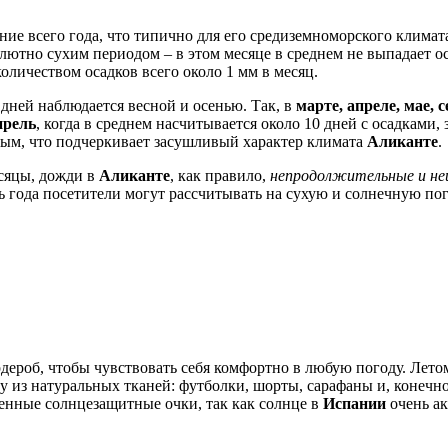
ние всего года, что типично для его средиземноморского климат
солютно сухим периодом – в этом месяце в среднем не выпадает о
 количеством осадков всего около 1 мм в месяц.
дней наблюдается весной и осенью. Так, в
марте, апреле, мае, 
прель
, когда в среднем насчитывается около 10 дней с осадками, 
ьным, что подчеркивает засушливый характер климата
Аликанте
.
есяцы, дожди в
Аликанте
, как правило,
непродолжительные и не
ь года посетители могут рассчитывать на сухую и солнечную по
дероб, чтобы чувствовать себя комфортно в любую погоду. Летом
у из натуральных тканей: футболки, шорты, сарафаны и, конечн
енные солнцезащитные очки, так как солнце в
Испании
очень ак