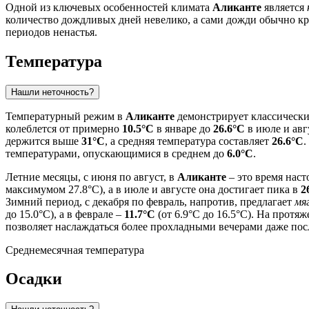
Одной из ключевых особенностей климата
Аликанте
является
количество дождливых дней невелико, а сами дожди обычно к
периодов ненастья.
Температура
Нашли неточность?
Температурный режим в
Аликанте
демонстрирует классически
колеблется от примерно
10.5°C
в январе до
26.6°C
в июле и ав
держится выше
31°C
, а средняя температура составляет
26.6°C
.
температурами, опускающимися в среднем до
6.0°C
.
Летние месяцы, с июня по август, в
Аликанте
– это время нас
максимумом 27.8°C), а в июле и августе она достигает пика в
2
Зимний период, с декабря по февраль, напротив, предлагает
мя
до 15.0°C), а в феврале –
11.7°C
(от 6.9°C до 16.5°C). На прот
позволяет наслаждаться более прохладными вечерами даже пос
Среднемесячная температура
Осадки