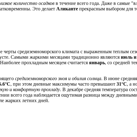
низкое количество осадков
в течение всего года. Даже в самые "в
ратковременны. Это делает
Аликанте
прекрасным выбором для те
е черты средиземноморского климата с выраженным теплым сезо
густе. Самыми жаркими месяцами традиционно являются
июль и
 Наиболее прохладным месяцем считается
январь
, со средней т
тоящего
средиземноморского зноя и обилия солнца
. В июне средня
6.6°C
, при этом дневные максимумы часто превышают
31°C
, а 
гкую и комфортную прохладу
. В декабре средняя температура со
яжении всего года наблюдается ощутимая разница между дневным
ле жарких летних дней.