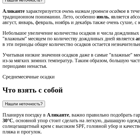
Нашли неточность?
Аликанте
характеризуется
очень низким уровнем осадков
в тече
традиционном понимании. Лето, особенно
июль
, является аб
август, январь, февраль, ноябрь и декабрь также очень сухие, с
Небольшое увеличение количества осадков и числа дождливых 
"влажным" месяцем по количеству дождливых дней является
а
в эти периоды общее количество осадков остается незначител
Учитывая низкие значения осадков даже в самые "влажные" м
из-за мягких зимних температур. Таким образом, большую част
периодами ненастья.
Среднемесячные осадки
Что взять с собой
Нашли неточность?
Планируя поездку в
Аликанте
, важно правильно подобрать гар
30°C
, основной упор стоит сделать на легкую, дышащую одежд
солнцезащитный крем с высоким SPF, головной убор и качеств
пляжа и прогулок.