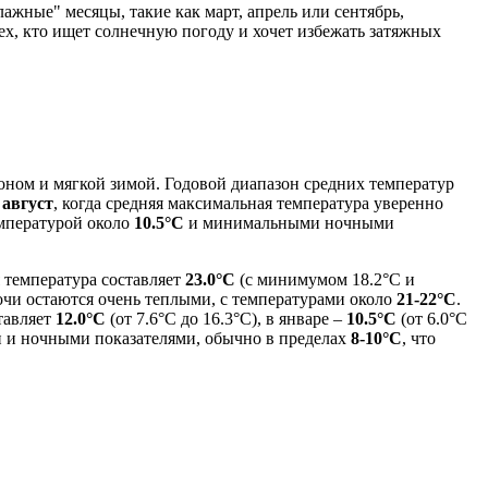
лажные" месяцы, такие как март, апрель или сентябрь,
х, кто ищет солнечную погоду и хочет избежать затяжных
ном и мягкой зимой. Годовой диапазон средних температур
 август
, когда средняя максимальная температура уверенно
емпературой около
10.5°C
и минимальными ночными
я температура составляет
23.0°C
(с минимумом 18.2°C и
ночи остаются очень теплыми, с температурами около
21-22°C
.
ставляет
12.0°C
(от 7.6°C до 16.3°C), в январе –
10.5°C
(от 6.0°C
и и ночными показателями, обычно в пределах
8-10°C
, что