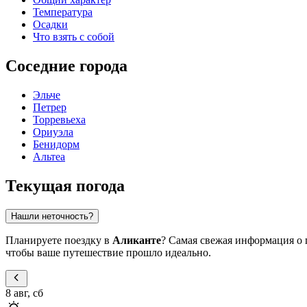
Температура
Осадки
Что взять с собой
Соседние города
Эльче
Петрер
Торревьеха
Ориуэла
Бенидорм
Альтеа
Текущая погода
Нашли неточность?
Планируете поездку в
Аликанте
? Самая свежая информация о 
чтобы ваше путешествие прошло идеально.
8 авг, сб