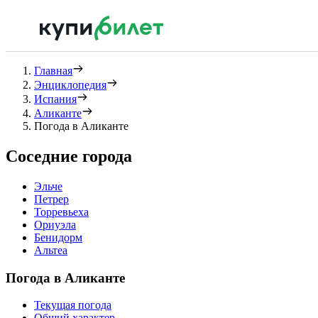
Главная
Энциклопедия
Испания
Аликанте
Погода в Аликанте
Соседние города
Эльче
Петрер
Торревьеха
Ориуэла
Бенидорм
Альтеа
Погода в Аликанте
Текущая погода
Общий характер