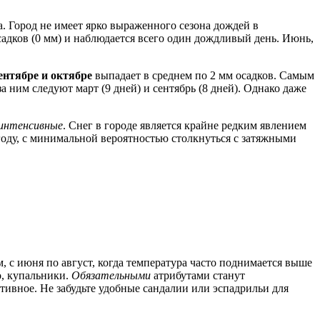
а. Город не имеет ярко выраженного сезона дождей в
садков (0 мм) и наблюдается всего один дождливый день. Июнь,
сентябре и октябре
выпадает в среднем по 2 мм осадков. Самым
за ним следуют март (9 дней) и сентябрь (8 дней). Однако даже
интенсивные
. Снег в городе является крайне редким явлением
году, с минимальной вероятностью столкнуться с затяжными
, с июня по август, когда температура часто поднимается выше
о, купальники.
Обязательными
атрибутами станут
тивное. Не забудьте удобные сандалии или эспадрильи для