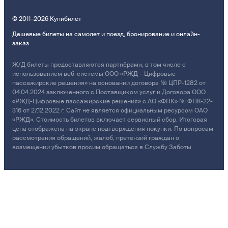
© 2011–2026 Купибилет
Дешевые билеты на самолет и поезд, бронирование и онлайн-
заказ
Ж/Д билеты предоставляются партнёрами, в том числе с
использованием веб-системы ООО «РЖД – Цифровые
пассажирские решения» на основании договора № ЦПР-1282 от
04.04.2024 заключенного с Поставщиком услуг и Договора ООО
«РЖД-Цифровые пассажирские решения» с АО «ФПК» № ФПК-22-
316 от 27.12.2022 г. Сайт не является официальным ресурсом ОАО
«РЖД». Стоимость билетов включает сервисный сбор. Итоговая
цена отображена на экране подтверждения покупки. По вопросам
рассмотрения обращений, жалоб, претензий граждан о
возмещении убытков просим обращаться в Службу Заботы.