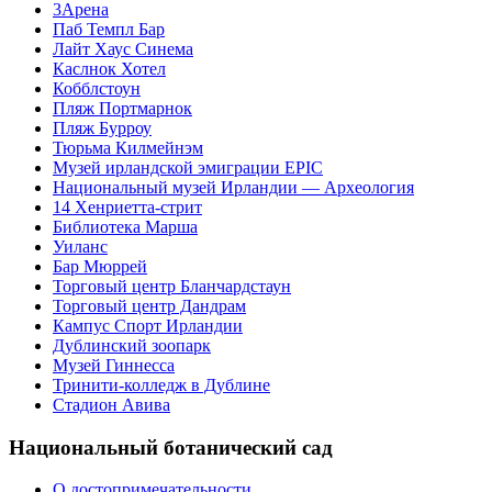
3Арена
Паб Темпл Бар
Лайт Хаус Синема
Каслнок Хотел
Кобблстоун
Пляж Портмарнок
Пляж Бурроу
Тюрьма Килмейнэм
Музей ирландской эмиграции EPIC
Национальный музей Ирландии — Археология
14 Хенриетта-стрит
Библиотека Марша
Уиланc
Бар Мюррей
Торговый центр Бланчардстаун
Торговый центр Дандрам
Кампус Спорт Ирландии
Дублинский зоопарк
Музей Гиннесса
Тринити-колледж в Дублине
Стадион Авива
Национальный ботанический сад
О достопримечательности