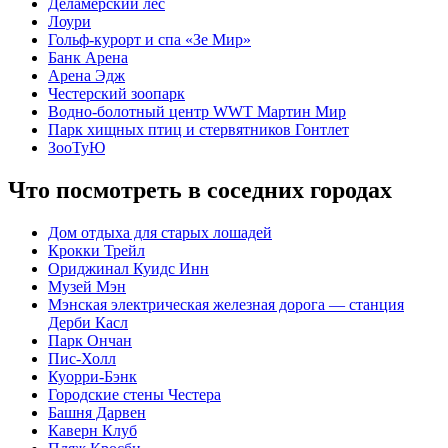
Деламерский лес
Лоури
Гольф-курорт и спа «Зе Мир»
Банк Арена
Арена Эдж
Честерский зоопарк
Водно-болотный центр WWT Мартин Мир
Парк хищных птиц и стервятников Гонтлет
ЗооТуЮ
Что посмотреть в соседних городах
Дом отдыха для старых лошадей
Крокки Трейл
Ориджинал Куидс Инн
Музей Мэн
Мэнская электрическая железная дорога — станция
Дерби Касл
Парк Ончан
Пис-Холл
Куорри-Бэнк
Городские стены Честера
Башня Дарвен
Каверн Клуб