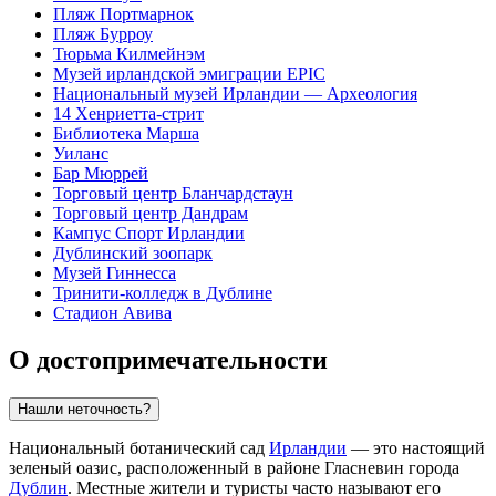
Пляж Портмарнок
Пляж Бурроу
Тюрьма Килмейнэм
Музей ирландской эмиграции EPIC
Национальный музей Ирландии — Археология
14 Хенриетта-стрит
Библиотека Марша
Уиланc
Бар Мюррей
Торговый центр Бланчардстаун
Торговый центр Дандрам
Кампус Спорт Ирландии
Дублинский зоопарк
Музей Гиннесса
Тринити-колледж в Дублине
Стадион Авива
О достопримечательности
Нашли неточность?
Национальный ботанический сад
Ирландии
— это настоящий
зеленый оазис, расположенный в районе Гласневин города
Дублин
. Местные жители и туристы часто называют его