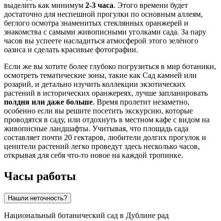
выделить как минимум
2-3 часа
. Этого времени будет
достаточно для неспешной прогулки по основным аллеям,
беглого осмотра знаменитых стеклянных оранжерей и
знакомства с самыми живописными уголками сада. За пару
часов вы успеете насладиться атмосферой этого зелёного
оазиса и сделать красивые фотографии.
Если же вы хотите более глубоко погрузиться в мир ботаники,
осмотреть тематические зоны, такие как Сад камней или
розарий, и детально изучить коллекции экзотических
растений в исторических оранжереях, лучше запланировать
полдня или даже больше
. Время пролетит незаметно,
особенно если вы решите посетить экскурсию, которые
проводятся в саду, или отдохнуть в местном кафе с видом на
живописные ландшафты. Учитывая, что площадь сада
составляет почти 20 гектаров, любители долгих прогулок и
ценители растений легко проведут здесь несколько часов,
открывая для себя что-то новое на каждой тропинке.
Часы работы
Нашли неточность?
Национальный ботанический сад в
Дублине
рад