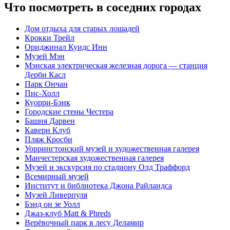
Что посмотреть в соседних городах
Дом отдыха для старых лошадей
Крокки Трейл
Ориджинал Куидс Инн
Музей Мэн
Мэнская электрическая железная дорога — станция
Дерби Касл
Парк Ончан
Пис-Холл
Куорри-Бэнк
Городские стены Честера
Башня Дарвен
Каверн Клуб
Пляж Кросби
Уоррингтонский музей и художественная галерея
Манчестерская художественная галерея
Музей и экскурсия по стадиону Олд Траффорд
Всемирный музей
Институт и библиотека Джона Райландса
Музей Ливерпуля
Бэнд он зе Уолл
Джаз-клуб Matt & Phreds
Верёвочный парк в лесу Деламир