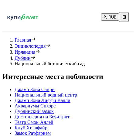
₽, RUB
Главная
Энциклопедия
Ирландия
Дублин
Национальный ботанический сад
Интересные места поблизости
Джамп Зона Санри
Национальный водный центр
Джамп Зона Лиффи Валли
Аквариумы Сихорс
Дублинский замок
Дистиллерия на Боу-стрит
Театр Смок-Аллей
Клуб Хеллфайр
Замок Ратфарнем