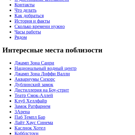
Контакты
Что делать
Как добраться
История и факты
Сколько времени нужно
Часы работы
Рядом
Интересные места поблизости
Джамп Зона Санри
Национальный водный центр
Джамп Зона Лиффи Валли
Аквариумы Сихорс
Дублинский замок
Дистиллерия на Боу-стрит
Театр Смок-Аллей
Клуб Хеллфайр
Замок Ратфарнем
3Арена
Паб Темпл Бар
Лайт Хаус Синема
Каслнок Хотел
Кобблстоун