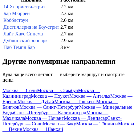
14 Хенриетта-стрит
2.2 км
Бар Мюррей
2.3 км
Кобблстоун
2.6 км
Дистиллерия на Боу-стрит
2.7 км
Лайт Хаус Синема
2.7 км
Дублинский зоопарк
2.9 км
Паб Темпл Бар
3 км
Другие популярные направления
Куда чаще всего летают — выберите маршрут и смотрите
цены
Москва — Сочи
Москва — Стамбул
Москва —
Калининград
Москва — Пхукет
Москва — Анталья
Москва —
Ереван
Москва — Дубай
Москва — Ташкент
Москва —
Бангкок
Москва — Санкт-Петербург
Москва — Минеральные
Воды
Санкт-Петербург — Калининград
Москва —
Махачкала
Москва — Нячанг
Москва — Денпасар
Санкт-
Петербург — Сочи
Москва — Баку
Москва — Тбилиси
Москва
— Пекин
Москва — Шанхай