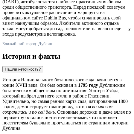
(DART), автобус остается наиболее практичным выбором
среди общественного транспорта. Перед поездкой советуем
проверить актуальное расписание и маршруты на
официальном сайте Dublin Bus, чтобы спланировать свой
визит наилучшим образом. Любители активного отдыха
также могут добраться до сада пешком или на велосипеде — у
входа предусмотрена велопарковка.
Ближайший город: Дублин
История и факты
Нашли неточность?
История Национального ботанического сада начинается в
конце XVIII века. Он был основан в
1795 году
Дублинским
ботаническим обществом по инициативе Уолтера Уэйда,
который выбрал для него земли в районе Гласневин.
Удивительно, но самая ранняя карта сада, датированная 1800
годом, демонстрирует планировку, которая
во многом
сохранилась и по сей день
. Основные дорожки и даже аллея по
периметру остались почти неизменными, что позволяет
посетителям буквально прогуливаться по страницам истории
Дублина
.