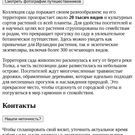
Смотреть фотографии путешественников
Коллекция сада поражает своим разнообразием: на его
территории произрастает около
20 тысяч видов
и культурных
сортов растений со всей планеты. Для удобства посетителей и
в научных целях все растения сгруппированы по семействам
и родам, что превращает прогулку по саду в увлекательное
ботаническое путешествие. Здесь можно увидеть как
привычные для Ирландии растения, так и экзотические
экземпляры, включая более 300 исчезающих видов.
Территория сада живописно раскинулась к югу от берега реки
Толка, а часть экспозиции даже разместилась на небольшом
острове. Посетителей ждут многочисленные травянистые
дорожки, обрамленные деревьями, которые идеально подходят
для неспешных прогулок и наслаждения природой. Это
прекрасное место, чтобы отдохнуть от городской суеты и
погрузиться в мир гармонии и спокойствия.
Контакты
Нашли неточность?
Чтобы спланировать свой визит, уточнить актуальное время
работы или задать вопросы о доступности, рекомендуется