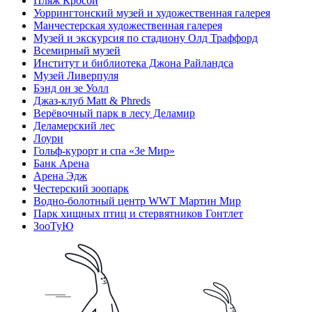
Пляж Кросби
Уоррингтонский музей и художественная галерея
Манчестерская художественная галерея
Музей и экскурсия по стадиону Олд Траффорд
Всемирный музей
Институт и библиотека Джона Райландса
Музей Ливерпуля
Бэнд он зе Уолл
Джаз-клуб Matt & Phreds
Верёвочный парк в лесу Деламир
Деламерский лес
Лоури
Гольф-курорт и спа «Зе Мир»
Банк Арена
Арена Эдж
Честерский зоопарк
Водно-болотный центр WWT Мартин Мир
Парк хищных птиц и стервятников Гонтлет
ЗооТуЮ