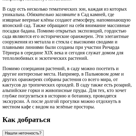
В саду есть несколько тематических зон, каждая из которых
уникальна.
Обязательно загляните
в Сад камней, где
изящные веерные клёны создают атмосферу, напоминающую
японский сад. Также обращают на себя внимание массивные
посадки бадана. Помимо открытых экспозиций, гордостью
сада являются его исторические оранжереи. Эти элегантные
сооружения из металла и стекла с высокими сводами и
плавными линиями были созданы при участии Ричарда
Тёрнера в середине XIX века и сегодня служат домом для
теплолюбивых и экзотических растений.
Помимо созерцания растений, в саду можно посетить и
другие интересные места. Например, в Пальмовом доме и
других оранжереях собраны растения со всего мира, от
кактусов до тропических орхидей. В саду также есть розарий,
альпийские горки и живописные пруды. Для тех, кто хочет
глубже погрузиться в историю и ботанику, проводятся
экскурсии. А после долгой прогулки можно отдохнуть в
местном кафе с видом на зелёные просторы.
Как добраться
Нашли неточность?