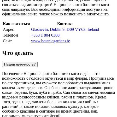
связаться с администрацией Национального ботанического
сада напрямую. Вся необходимая информация доступна на
официальном сайте, также можно позвонить в визит-центр.
Как связаться
Контакт
Адрес
Glasnevin, Dublin 9, D09 VY63, Ireland
Телефон
+353 1 804 0300
Сайт
www.botanicgardens.ie
Что делать
Нашли неточность?
Посещение Национального ботанического сада — это
возможность с головой окунуться в мир флоры. Прогуливаясь
по его тропинкам, вы сможете полюбоваться выдающимися
коллекциями деревьев. Особого внимания заслуживают рощи
ольхи, берёзы, бука, дуба и граба. Сад славится впечатляющим
видовым разнообразием клёнов, рябин и платанов. Кроме
того, здесь представлена большая коллекция хвойных
растений, а также посадки злаковых культур, которые
особенно красивы в сентябре во время цветения, как,
например, мискантус китайский.