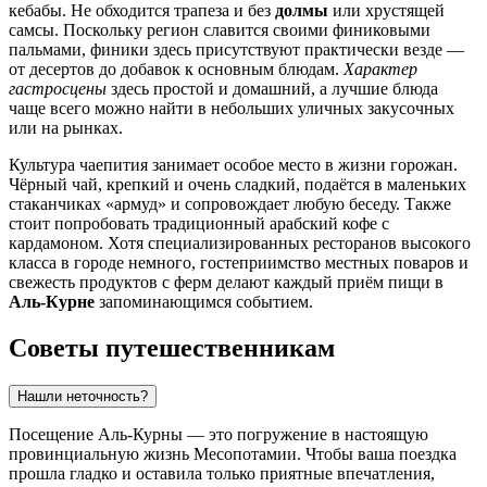
кебабы. Не обходится трапеза и без
долмы
или хрустящей
самсы. Поскольку регион славится своими финиковыми
пальмами, финики здесь присутствуют практически везде —
от десертов до добавок к основным блюдам.
Характер
гастросцены
здесь простой и домашний, а лучшие блюда
чаще всего можно найти в небольших уличных закусочных
или на рынках.
Культура чаепития занимает особое место в жизни горожан.
Чёрный чай, крепкий и очень сладкий, подаётся в маленьких
стаканчиках «армуд» и сопровождает любую беседу. Также
стоит попробовать традиционный арабский кофе с
кардамоном. Хотя специализированных ресторанов высокого
класса в городе немного, гостеприимство местных поваров и
свежесть продуктов с ферм делают каждый приём пищи в
Аль-Курне
запоминающимся событием.
Советы путешественникам
Нашли неточность?
Посещение Аль-Курны — это погружение в настоящую
провинциальную жизнь Месопотамии. Чтобы ваша поездка
прошла гладко и оставила только приятные впечатления,