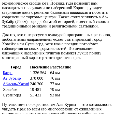
экономическое сердце юга. Поездка туда позволит вам
насладиться прогулками по набережной Корниш, увидеть
старинные дома с резными балконами
шанашиль
и посетить
современные торговые центры. Также стоит заглянуть в
Аз-
Зубайр
(76 км), город с богатой историей, известный своими
традиционными рынками и религиозными святынями.
Для тех, кто интересуется культурой приграничных регионов,
любопытным направлением может стать иранский город
Ховейзе
или
Сусангерд
, хотя такие поездки потребуют
соблюдения визовых формальностей. Исследование
ближайших населённых пунктов поможет лучше понять
многогранный характер этого древнего края.
Город
Население
Расстояние
Басра
1 326 564
64 км
Аз-Зубайр
370 000
76 км
Аби-эль-Хасиб
240 300
77 км
Ховейзе
19 481
79 км
Сусангерд
51 431
93 км
Путешествие по окрестностям Аль-Курны — это возможность
увидеть Ирак во всём его многообразии: от оживлённых
мегаполисов до тихих сельскохозяйственных районов, где