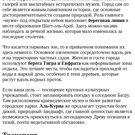
галерей или масштабных исторических музеев. Город сам по
себе является живым памятником истории, где основные
достопримечательности созданы природой. Роль главного
«музея» под открытым небом выполняет
береговая линия
в
месте образования Шатт-эль-Араб. Здесь можно часами
наблюдать за речной жизнью, которая мало изменилась за
последние столетия.
Что касается парковых зон, то в привычном понимании их
здесь немного. Основное озеленение сосредоточено вдоль рек
и на территориях частных садов. Жители и гости города
используют
берега Тигра и Евфрата
как неформальные зоны
отдыха. Это лучшие места, чтобы насладиться прохладой от
воды в жаркий день, особенно в тени деревьев, которые
растут вдоль водных проток.
Если ваша цель — посещение крупных культурных
учреждений, стоит запланировать поездку в соседнюю Басру.
Там расположены краеведческие музеи и более развитые
городские парки.
Аль-Курна
же предлагает туристам более
дикий, природный ландшафт, где главной ценностью является
возможность прикоснуться к легендарному Древу познания в
тихой, почти медитативной обстановке.
Транспорт