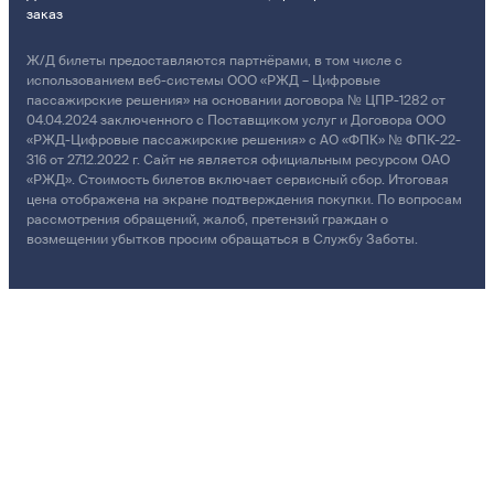
заказ
Ж/Д билеты предоставляются партнёрами, в том числе с
использованием веб-системы ООО «РЖД – Цифровые
пассажирские решения» на основании договора № ЦПР-1282 от
04.04.2024 заключенного с Поставщиком услуг и Договора ООО
«РЖД-Цифровые пассажирские решения» с АО «ФПК» № ФПК-22-
316 от 27.12.2022 г. Сайт не является официальным ресурсом ОАО
«РЖД». Стоимость билетов включает сервисный сбор. Итоговая
цена отображена на экране подтверждения покупки. По вопросам
рассмотрения обращений, жалоб, претензий граждан о
возмещении убытков просим обращаться в Службу Заботы.