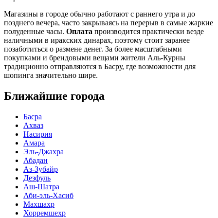
Магазины в городе обычно работают с раннего утра и до
позднего вечера, часто закрываясь на перерыв в самые жаркие
полуденные часы.
Оплата
производится практически везде
наличными в иракских динарах, поэтому стоит заранее
позаботиться о размене денег. За более масштабными
покупками и брендовыми вещами жители Аль-Курны
традиционно отправляются в Басру, где возможности для
шопинга значительно шире.
Ближайшие города
Басра
Ахваз
Насирия
Амара
Эль-Джахра
Абадан
Аз-Зубайр
Дезфуль
Аш-Шатра
Аби-эль-Хасиб
Махшахр
Хорремшехр