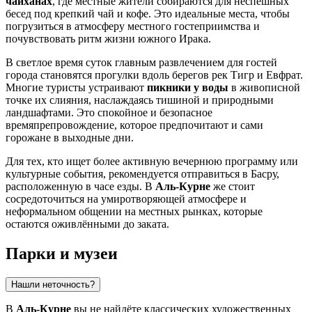
чайханах
, где местные жители собираются для неспешных
бесед под крепкий чай и кофе. Это идеальные места, чтобы
погрузиться в атмосферу местного гостеприимства и
почувствовать ритм жизни южного Ирака.
В светлое время суток главным развлечением для гостей
города становятся прогулки вдоль берегов рек Тигр и Евфрат.
Многие туристы устраивают
пикники у воды
в живописной
точке их слияния, наслаждаясь тишиной и природными
ландшафтами. Это спокойное и безопасное
времяпрепровождение, которое предпочитают и сами
горожане в выходные дни.
Для тех, кто ищет более активную вечернюю программу или
культурные события, рекомендуется отправиться в Басру,
расположенную в часе езды. В
Аль-Курне
же стоит
сосредоточиться на умиротворяющей атмосфере и
неформальном общении на местных рынках, которые
остаются оживлёнными до заката.
Парки и музеи
Нашли неточность?
В
Аль-Курне
вы не найдёте классических художественных