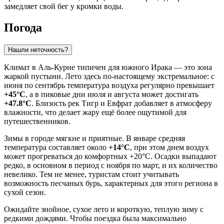
замедляет свой бег у кромки воды.
Погода
Нашли неточность?
Климат в
Аль-Курне
типичен для южного Ирака — это зона
жаркой пустыни. Лето здесь по-настоящему экстремальное: с
июня по сентябрь температура воздуха регулярно превышает
+45°C
, а в пиковые дни июля и августа может достигать
+47.8°C
. Близость рек Тигр и Евфрат добавляет в атмосферу
влажности, что делает жару ещё более ощутимой для
путешественников.
Зимы в городе мягкие и приятные. В январе средняя
температура составляет около
+14°C
, при этом днем воздух
может прогреваться до комфортных +20°C. Осадки выпадают
редко, в основном в период с ноября по март, и их количество
невелико. Тем не менее, туристам стоит учитывать
возможность песчаных бурь, характерных для этого региона в
сухой сезон.
Ожидайте знойное, сухое лето и короткую, теплую зиму с
редкими дождями. Чтобы поездка была максимально