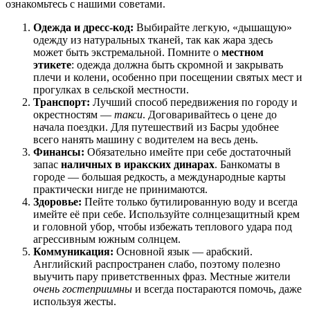
ознакомьтесь с нашими советами.
Одежда и дресс-код:
Выбирайте легкую, «дышащую»
одежду из натуральных тканей, так как жара здесь
может быть экстремальной. Помните о
местном
этикете
: одежда должна быть скромной и закрывать
плечи и колени, особенно при посещении святых мест и
прогулках в сельской местности.
Транспорт:
Лучший способ передвижения по городу и
окрестностям —
такси
. Договаривайтесь о цене до
начала поездки. Для путешествий из Басры удобнее
всего нанять машину с водителем на весь день.
Финансы:
Обязательно имейте при себе достаточный
запас
наличных в иракских динарах
. Банкоматы в
городе — большая редкость, а международные карты
практически нигде не принимаются.
Здоровье:
Пейте только бутилированную воду и всегда
имейте её при себе. Используйте солнцезащитный крем
и головной убор, чтобы избежать теплового удара под
агрессивным южным солнцем.
Коммуникация:
Основной язык — арабский.
Английский распространен слабо, поэтому полезно
выучить пару приветственных фраз. Местные жители
очень гостеприимны
и всегда постараются помочь, даже
используя жесты.