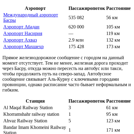
Аэропорт
Пассажиропоток
Расстояние
Международный аэропорт
535 082
56 км
Басры
Аэропорт Абадан
620 000
105 км
Аэропорт Насирия
—
119 км
Аэропорт Ахваз
2.9 млн
132 км
Аэропорт Махшехр
175 428
173 км
Прямое железнодорожное сообщение с городом на данный
момент отсутствует. Тем не менее, железная дорога проходит
через Басру, откуда можно пересесть на автобус или такси,
чтобы продолжить путь на северо-запад. Автобусное
сообщение связывает Аль-Курну с ключевыми городами
провинции, однако расписание часто бывает неформальным и
гибким.
Станция
Пассажиропоток
Расстояние
Al Maqal Railway Station
3
61 км
Khorramshahr railway station
1
95 км
Ahvaz Railway Station
5
123 км
Bandar Imam Khomeini Railway
1
171 км
Station