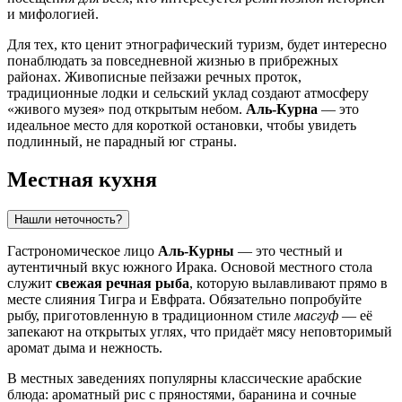
и мифологией.
Для тех, кто ценит этнографический туризм, будет интересно
понаблюдать за повседневной жизнью в прибрежных
районах. Живописные пейзажи речных проток,
традиционные лодки и сельский уклад создают атмосферу
«живого музея» под открытым небом.
Аль-Курна
— это
идеальное место для короткой остановки, чтобы увидеть
подлинный, не парадный юг страны.
Местная кухня
Нашли неточность?
Гастрономическое лицо
Аль-Курны
— это честный и
аутентичный вкус южного Ирака. Основой местного стола
служит
свежая речная рыба
, которую вылавливают прямо в
месте слияния Тигра и Евфрата. Обязательно попробуйте
рыбу, приготовленную в традиционном стиле
масгуф
— её
запекают на открытых углях, что придаёт мясу неповторимый
аромат дыма и нежность.
В местных заведениях популярны классические арабские
блюда: ароматный рис с пряностями, баранина и сочные