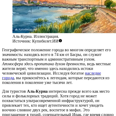
Аль-Курна. Иллюстрация.
Источник: Купибилет.ИИ
Географическое положение города во многом определяет его
значимость: находясь всего в 74 км от Басры, он служит
важным транспортным и административным узлом.
Атмосфера здесь пропитана духом древности
, ведь местные
жители верят, что именно здесь находились истоки
человеческой цивилизации. Исследуя богатое
наследие
города
, вы прикоснётесь к легендам, которые передаются из
поколения в поколение уже тысячи лет.
Для туристов
Аль-Курна
интересна прежде всего как место
силы и фольклорных традиций. Хотя город не может
похвастаться ультрасовременной инфраструктурой, он
привлекает тех, кто ищет аутентичности и хочет увидеть
воочию слияние двух рек, воспетое в мифах. Это
приглашение в тихий, созерцательный Ирак, где время словно