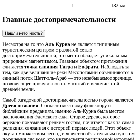
1
182 км
Главные достопримечательности
Нашли неточность?
Несмотря на то что
Аль-Курна
не является типичным
туристическим центром с развитой сетью
достопримечательностей, это место обладает уникальным
природным магнетизмом. Главным объектом притяжения
считается
точка слияния Тигра и Евфрата
. Наблюдать за
тем, как две величайшие реки Месопотамии объединяются в
единый поток Шатт-эль-Араб — это незабываемое зрелище,
позволяющее прочувствовать масштаб и величие этой
древней земли.
Самой загадочной достопримечательностью города является
Древо познания
. Согласно местному фольклору и
библейским преданиям, именно Аль-Курна была местом
расположения Эдемского сада. Старое дерево, которое
бережно показывают редким гостям, почитается как та самая
реликвия, связанная с историей первых людей. Этот объект
окутан множеством легенд и является обязательным пунктом
посещения для всех, кто интересуется религиозной историей