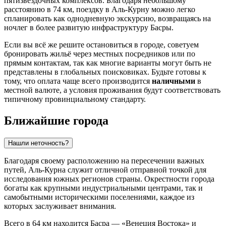
пятизвездочных комплексов. Благодаря небольшому
расстоянию в 74 км, поездку в Аль-Курну можно легко
спланировать как однодневную экскурсию, возвращаясь на
ночлег в более развитую инфраструктуру Басры.
Если вы всё же решите остановиться в городе, советуем
бронировать жильё через местных посредников или по
прямым контактам, так как многие варианты могут быть не
представлены в глобальных поисковиках. Будьте готовы к
тому, что оплата чаще всего производится
наличными
в
местной валюте, а условия проживания будут соответствовать
типичному провинциальному стандарту.
Ближайшие города
Нашли неточность?
Благодаря своему расположению на пересечении важных
путей,
Аль-Курна
служит отличной отправной точкой для
исследования южных регионов страны. Окрестности города
богаты как крупными индустриальными центрами, так и
самобытными историческими поселениями, каждое из
которых заслуживает внимания.
Всего в 64 км находится
Басра
— «Венеция Востока» и