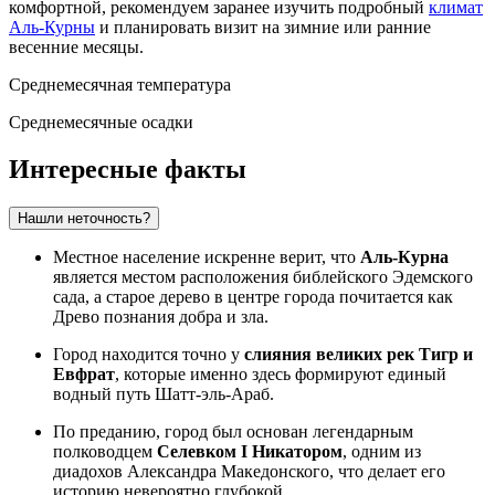
комфортной, рекомендуем заранее изучить подробный
климат
Аль-Курны
и планировать визит на зимние или ранние
весенние месяцы.
Среднемесячная температура
Среднемесячные осадки
Интересные факты
Нашли неточность?
Местное население искренне верит, что
Аль-Курна
является местом расположения библейского Эдемского
сада, а старое дерево в центре города почитается как
Древо познания добра и зла.
Город находится точно у
слияния великих рек Тигр и
Евфрат
, которые именно здесь формируют единый
водный путь Шатт-эль-Араб.
По преданию, город был основан легендарным
полководцем
Селевком I Никатором
, одним из
диадохов Александра Македонского, что делает его
историю невероятно глубокой.