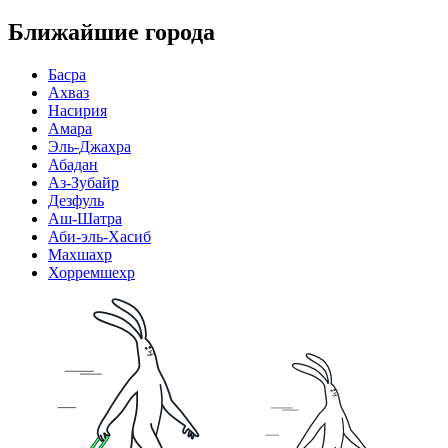
Ближайшие города
Басра
Ахваз
Насирия
Амара
Эль-Джахра
Абадан
Аз-Зубайр
Дезфуль
Аш-Шатра
Аби-эль-Хасиб
Махшахр
Хорремшехр