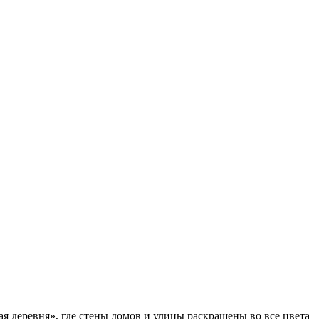
ая деревня», где стены домов и улицы раскрашены во все цвета