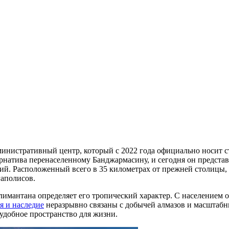
инистративный центр, который с 2022 года официально носит
тернатива перенаселенному Банджармасину, и сегодня он предста
ий. Расположенный всего в 35 километрах от прежней столицы,
гаполисов.
мантана определяет его тропический характер. С населением о
я и наследие
неразрывно связаны с добычей алмазов и масштабн
удобное пространство для жизни.