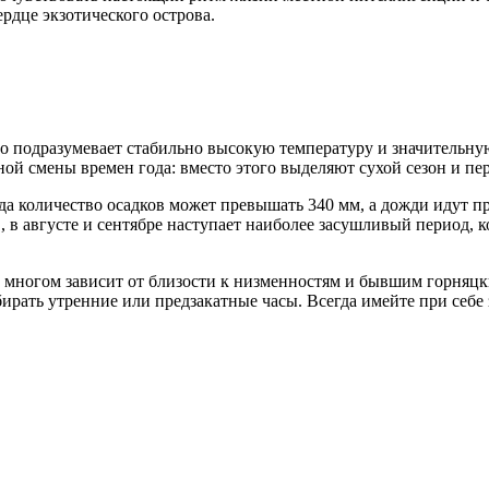
ердце экзотического острова.
о подразумевает стабильно высокую температуру и значительную
ной смены времен года: вместо этого выделяют сухой сезон и п
а количество осадков может превышать 340 мм, а дожди идут пр
 в августе и сентябре наступает наиболее засушливый период, к
 многом зависит от близости к низменностям и бывшим горняцки
бирать утренние или предзакатные часы. Всегда имейте при себе