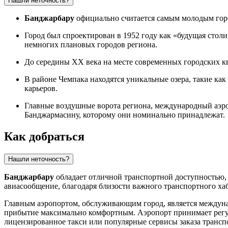
Нашли неточность?
Банджарбару
официально считается самым молодым город
Город был спроектирован в 1952 году как «будущая столи
немногих плановых городов региона.
До середины XX века на месте современных городских к
В районе Чемпака находятся уникальные озера, такие ка
карьеров.
Главные воздушные ворота региона, международный аэр
Банджармасину, которому они номинально принадлежат.
Как добраться
Нашли неточность?
Банджарбару
обладает отличной транспортной доступностью,
авиасообщение, благодаря близости важного транспортного х
Главным аэропортом, обслуживающим город, является между
прибытие максимально комфортным. Аэропорт принимает регул
лицензированное такси или популярные сервисы заказа трансп