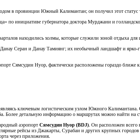
ом в провинции Южный Калимантан; он получил этот статус тол
ца» по инициативе губернатора доктора Мурджани и голландског
варталов находились холмы, которые служили зоной отдыха для
к Данау Серан и Данау Тамиянг; их необычный ландшафт и ярко-
опорт Сямсудин Нуор, фактически расположены гораздо ближе 
 являясь ключевым логистическим узлом Южного Калимантана. О
аба. Более детальную информацию о маршрутах можно найти на
народный аэропорт
Сямсудин Нуор (BDJ)
. Он расположен всего 
ярные рейсы из Джакарты, Сурабаи и других крупных городов И
орта через приложения.