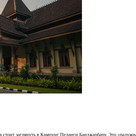
 стоит заглянуть в
Кампунг Пеланги Банджарбару
. Это «радужн