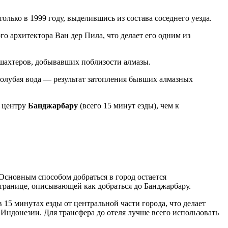
ько в 1999 году, выделившись из состава соседнего уезда.
о архитектора Ван дер Пила, что делает его одним из
 шахтеров, добывавших поблизости алмазы.
голубая вода — результат затопления бывших алмазных
к центру
Банджарбару
(всего 15 минут езды), чем к
сновным способом добраться в город остается
 странице, описывающей
как добраться до Банджарбару
.
в 15 минутах езды от центральной части города, что делает
ндонезии. Для трансфера до отеля лучше всего использовать