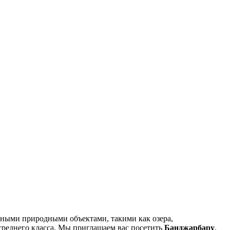
льными природными объектами, такими как озера,
среднего класса. Мы приглашаем вас посетить
Банджарбару
,