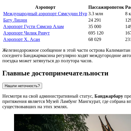
Аэропорт
Пассажиропоток
Ра
Международный аэропорт Сямсудин Нур
3.3 млн
8 
Бату Лицин
24 291
12
Аэропорт Густи Сямсир Алам
35 000
14
Аэропорт Чилик Ривут
695 120
16
Аэропорт Х. Асан
68 029
23
Железнодорожное сообщение в этой части острова Калимантан 
соседнего Банджармасина регулярно ходят междугородние автоб
поездка может затянуться до полутора часов.
Главные достопримечательности
Нашли неточность?
Несмотря на свой административный статус,
Банджарбару
пре
притяжения является
Музей Ламбунг Мангкурат
, где собрана 
существовавших на этих землях.