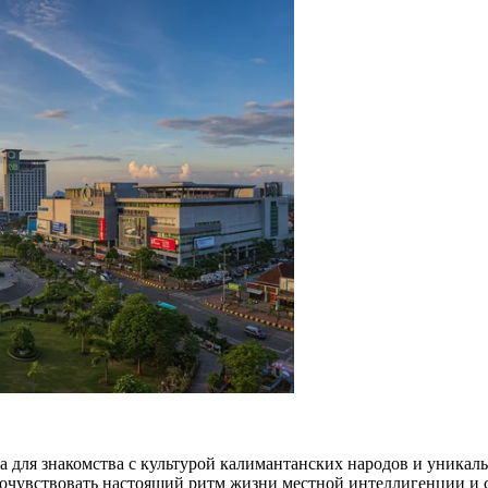
ка для знакомства с культурой калимантанских народов и уника
почувствовать настоящий ритм жизни местной интеллигенции и 