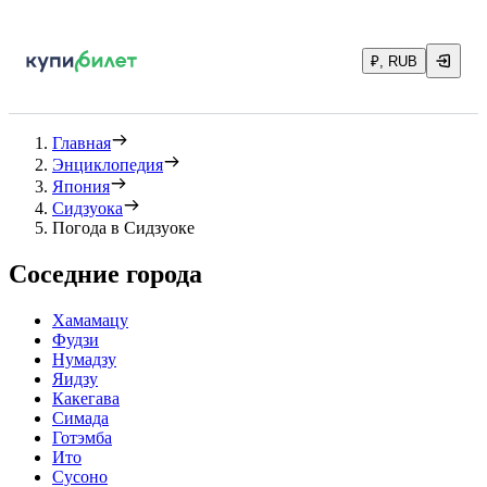
₽, RUB
Главная
Энциклопедия
Япония
Сидзуока
Погода в Сидзуоке
Соседние города
Хамамацу
Фудзи
Нумадзу
Яидзу
Какегава
Симада
Готэмба
Ито
Сусоно