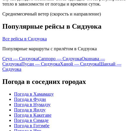
тепло в зависимости от погоды и времени суток.
Среднемесячный ветер (скорость и направление)
Популярные рейсы в Сидзуока
Все рейсы в Сидзуока
Популярные маршруты с прилётом в Сидзуока
Сеул — Сидзуока
Саппоро — Сидзуока
Окинава —
Сидзуока
Пусан — Сидзуока
Ханой — Сидзуока
Шанхай —
Сидзуока
Погода в соседних городах
Погода в Хамамацу
Погода в Фудзи
Погода в Нумадзу
Погода в Яидзу
Погода в Какегаве
Погода в Симаде
Погода в Готэмбе
Погода в Ито