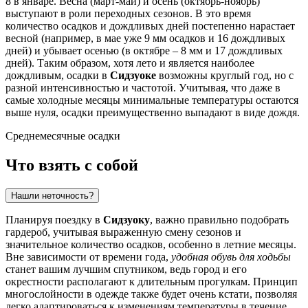
8 в январе. Весна (март-май) и осень (октябрь-ноябрь)
выступают в роли переходных сезонов. В это время
количество осадков и дождливых дней постепенно нарастает
весной (например, в мае уже 9 мм осадков и 16 дождливых
дней) и убывает осенью (в октябре – 8 мм и 17 дождливых
дней). Таким образом, хотя лето и является наиболее
дождливым, осадки в
Сидзуоке
возможны круглый год, но с
разной интенсивностью и частотой. Учитывая, что даже в
самые холодные месяцы минимальные температуры остаются
выше нуля, осадки преимущественно выпадают в виде дождя.
Среднемесячные осадки
Что взять с собой
Нашли неточность?
Планируя поездку в
Сидзуоку
, важно правильно подобрать
гардероб, учитывая выраженную смену сезонов и
значительное количество осадков, особенно в летние месяцы.
Вне зависимости от времени года,
удобная обувь для ходьбы
станет вашим лучшим спутником, ведь город и его
окрестности располагают к длительным прогулкам. Принцип
многослойности в одежде также будет очень кстати, позволяя
легко адаптироваться к изменениям температуры в течение