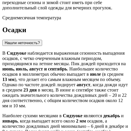
переходные сезоны и зимой стоит иметь при себе
дополнительный слой одежды для вечерних прогулок.
Среднемесячная температура
Осадки
Нашли неточность?
В
Сидзуоке
наблюдается выраженная сезонность выпадения
осадков, с четко очерченным влажным периодом,
приходящимся на летние месяцы. Пик дождей приходится на
июнь, июль, август и сентябрь
. Наибольшее количество
осадков в миллиметрах обычно выпадает в
июле
(в среднем
13 мм
), что делает его самым влажным месяцем по объему.
Однако по частоте дождей лидирует
август
, когда дожди идут
в среднем
23 дня
в месяц. В июне и сентябре также стоит
ожидать значительного количества дождливых дней – 20 и 22
дня соответственно, с общим количеством осадков около 12
мм и 10 мм.
Наиболее сухими месяцами в
Сидзуоке
являются
декабрь
и
январь
, когда выпадает всего около
2 мм
осадков, а
количество дождливых дней минимально – 6 дней в декабре и