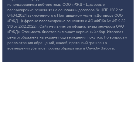
использованием веб-системы ООО «РЖД – Цифровые
пассажирские решения» на основании договора № ЦПР-1282 от
04.04.2024 заключенного с Поставщиком услуг и Договора ООО
«РЖД-Цифровые пассажирские решения» с АО «ФПК» № ФПК-22-
316 от 27.12.2022 г. Сайт не является официальным ресурсом ОАО
«РЖД». Стоимость билетов включает сервисный сбор. Итоговая
цена отображена на экране подтверждения покупки. По вопросам
рассмотрения обращений, жалоб, претензий граждан о
возмещении убытков просим обращаться в Службу Заботы.