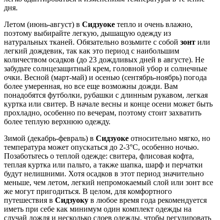
дня.
Летом (июнь-август) в
Сидзуоке
тепло и очень влажно,
поэтому выбирайте легкую, дышащую одежду из
натуральных тканей. Обязательно возьмите с собой
зонт
или
легкий дождевик, так как это период с наибольшим
количеством осадков (до 23 дождливых дней в августе). Не
забудьте солнцезащитный крем, головной убор и солнечные
очки. Весной (март-май) и осенью (сентябрь-ноябрь) погода
более умеренная, но все еще возможны дожди. Вам
понадобятся футболки, рубашки с длинным рукавом, легкая
куртка или свитер. В начале весны и конце осени может быть
прохладно, особенно по вечерам, поэтому стоит захватить
более теплую верхнюю одежду.
Зимой (декабрь-февраль) в
Сидзуоке
относительно мягко, но
температура может опускаться до 2-3°C, особенно ночью.
Позаботьтесь о теплой одежде: свитера, флисовая кофта,
теплая куртка или пальто, а также шапка, шарф и перчатки
будут нелишними. Хотя осадков в этот период значительно
меньше, чем летом, легкий непромокаемый слой или зонт все
же могут пригодиться. В целом, для комфортного
путешествия в
Сидзуоку
в любое время года рекомендуется
иметь при себе как минимум один комплект одежды на
случай дождя и несколько слоев одежды, чтобы регулировать