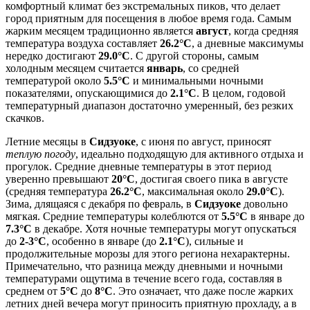
комфортный климат без экстремальных пиков, что делает
город приятным для посещения в любое время года. Самым
жарким месяцем традиционно является
август
, когда средняя
температура воздуха составляет
26.2°C
, а дневные максимумы
нередко достигают
29.0°C
. С другой стороны, самым
холодным месяцем считается
январь
, со средней
температурой около
5.5°C
и минимальными ночными
показателями, опускающимися до
2.1°C
. В целом, годовой
температурный диапазон достаточно умеренный, без резких
скачков.
Летние месяцы в
Сидзуоке
, с июня по август, приносят
теплую погоду
, идеально подходящую для активного отдыха и
прогулок. Средние дневные температуры в этот период
уверенно превышают
20°C
, достигая своего пика в августе
(средняя температура
26.2°C
, максимальная около
29.0°C
).
Зима, длящаяся с декабря по февраль, в
Сидзуоке
довольно
мягкая. Средние температуры колеблются от
5.5°C
в январе до
7.3°C
в декабре. Хотя ночные температуры могут опускаться
до
2-3°C
, особенно в январе (до
2.1°C
), сильные и
продолжительные морозы для этого региона нехарактерны.
Примечательно, что разница между дневными и ночными
температурами ощутима в течение всего года, составляя в
среднем от
5°C
до
8°C
. Это означает, что даже после жарких
летних дней вечера могут приносить приятную прохладу, а в