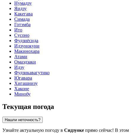
Нумадзу
Яидзу
Какегава
Симада
Готэмба
Ито
Сусоно
Фудзиёсида
Идзунокуни
Макинохара
Атами
Омаэдзаки
Идзу
Фудзикавагутико
Югавара
Хигашиизу
Хаконе
Минобу
Текущая погода
Нашли неточность?
Узнайте актуальную погоду в
Сидзуоке
прямо сейчас! В этом