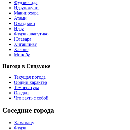
Фудзиёсида
Идзунокуни
Макинохара
Атами
Омаэдзаки
Идзу
Фудзикавагутико
Югавара
Хигашиизу
Хаконе
Минобу
Погода в Сидзуоке
Текущая погода
Общий характер
Температура
Осадки
Что взять с собой
Соседние города
Хамамацу
Фудзи