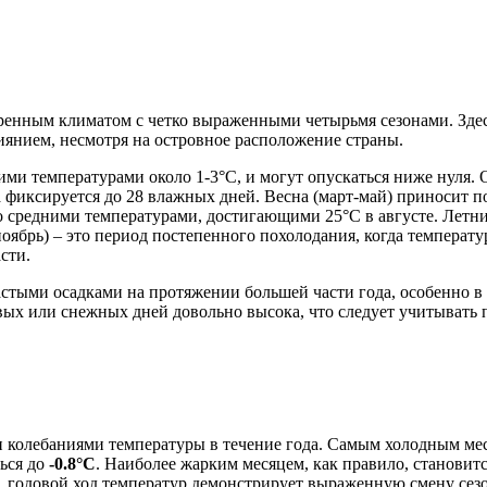
еренным климатом с четко выраженными четырьмя сезонами. Зде
иянием, несмотря на островное расположение страны.
ими температурами около 1-3°C, и могут опускаться ниже нуля.
да фиксируется до 28 влажных дней. Весна (март-май) приносит 
 со средними температурами, достигающими 25°C в августе. Лет
оябрь) – это период постепенного похолодания, когда температ
сти.
стыми осадками на протяжении большей части года, особенно в 
ых или снежных дней довольно высока, что следует учитывать 
 колебаниями температуры в течение года. Самым холодным ме
ться до
-0.8°C
. Наиболее жарким месяцем, как правило, становит
, годовой ход температур демонстрирует выраженную смену сезо