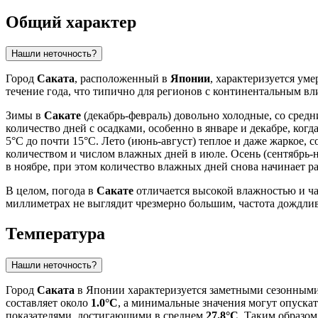
Общий характер
Нашли неточность?
Город
Саката
, расположенный в
Японии
, характеризуется ум
течение года, что типично для регионов с континентальным вл
Зимы в
Сакате
(декабрь-февраль) довольно холодные, со средн
количество дней с осадками, особенно в январе и декабре, ког
5°C до почти 15°C. Лето (июнь-август) теплое и даже жаркое,
количеством и числом влажных дней в июле. Осень (сентябрь-н
в ноябре, при этом количество влажных дней снова начинает ра
В целом, погода в
Сакате
отличается высокой влажностью и ча
миллиметрах не выглядит чрезмерно большим, частота дождлив
Температура
Нашли неточность?
Город
Саката
в Японии характеризуется заметными сезонными
составляет около
1.0°C
, а минимальные значения могут опуска
показателями, достигающими в среднем
27.8°C
. Таким образом