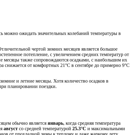
сь можно ожидать значительных колебаний температуры в
 Отличительной чертой зимних месяцев является большое
постепенное потепление, с увеличением средних температур от
ние месяцы также сопровождаются осадками, с наибольшим их
ура снижается от комфортных 21°C в сентябре до примерно 9°C
зимние и летние месяцы. Хотя количество осадков в
при планировании поездки.
сяцем обычно является
январь
, когда средняя температура
ся
август
со средней температурой
25.3°C
и максимальными
нов от прохладной зимы к теплому и даже жаркому лету.