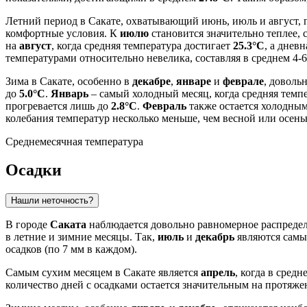
Летний период в Сакате, охватывающий июнь, июль и август, 
комфортные условия. К
июлю
становится значительно теплее, 
на
август
, когда средняя температура достигает
25.3°C
, а днев
температурами относительно невелика, составляя в среднем 4-6
Зима в Сакате, особенно в
декабре
,
январе
и
феврале
, доволь
до
5.0°C
.
Январь
– самый холодный месяц, когда средняя темп
прогревается лишь до
2.8°C
.
Февраль
также остается холодным
колебания температур несколько меньше, чем весной или осень
Среднемесячная температура
Осадки
Нашли неточность?
В городе
Саката
наблюдается довольно равномерное распредел
в летние и зимние месяцы. Так,
июль
и
декабрь
являются самым
осадков (по 7 мм в каждом).
Самым сухим месяцем в Сакате является
апрель
, когда в сред
количество дней с осадками остается значительным на протяжени