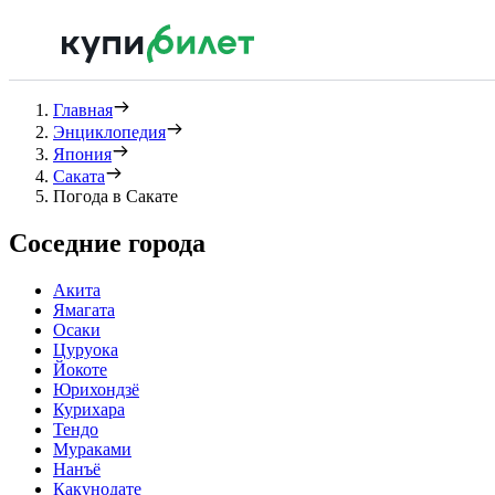
Главная
Энциклопедия
Япония
Саката
Погода в Сакате
Соседние города
Акита
Ямагата
Осаки
Цуруока
Йокоте
Юрихондзё
Курихара
Тендо
Мураками
Нанъё
Какунодате