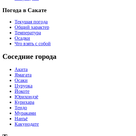
Погода в Сакате
Текущая погода
Общий характер
Температура
Осадки
Что взять с собой
Соседние города
Акита
Ямагата
Осаки
Цуруока
Йокоте
Юрихондзё
Курихара
Тендо
Мураками
Нанъё
Какунодате