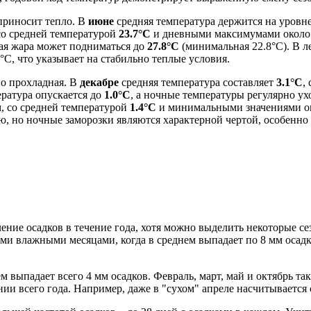
приносит тепло. В
июне
средняя температура держится на уровн
со средней температурой
23.7°C
и дневными максимумами окол
ная жара может подниматься до
27.8°C
(минимальная 22.8°C). В 
°C, что указывает на стабильно теплые условия.
но прохладная. В
декабре
средняя температура составляет
3.1°C
,
ература опускается до
1.0°C
, а ночные температуры регулярно ух
, со средней температурой
1.4°C
и минимальными значениями о
ю, но ночные заморозки являются характерной чертой, особенно 
ение осадков в течение года, хотя можно выделить некоторые с
и влажными месяцами, когда в среднем выпадает по 8 мм осадк
нем выпадает всего 4 мм осадков. Февраль, март, май и октябрь та
и всего года. Например, даже в "сухом" апреле насчитывается ок