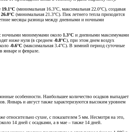
е
19.1°C
(минимальная 16.3°C, максимальная 22.0°C), создавая
о
26.0°C
(минимальная 21.3°C). Пик летнего тепла приходится
летние месяцы разница между дневными и ночными
 с ночными минимумами около
1.3°C
и дневными максимумами
одят ниже нуля (в среднем
-0.8°C
), при этом днем воздух
коло
-0.6°C
(максимальная 3.4°C). В зимний период суточные
в январе и феврале.
езонные особенности. Наибольшее количество осадков выпадает
ов. Январь и август также характеризуются высоким уровнем
кже относительно сухие, с показателем 5 мм. Несмотря на это,
оло 14 дней с осадками, а в мае – также 14 дней.