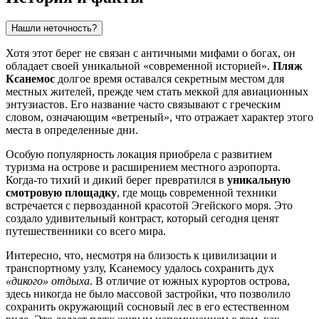
Нашли неточность?
Хотя этот берег не связан с античными мифами о богах, он
обладает своей уникальной «современной историей».
Пляж
Ксанемос
долгое время оставался секретным местом для
местных жителей, прежде чем стать меккой для авиационных
энтузиастов. Его название часто связывают с греческим
словом, означающим «ветреный», что отражает характер этого
места в определенные дни.
Особую популярность локация приобрела с развитием
туризма на острове и расширением местного аэропорта.
Когда-то тихий и дикий берег превратился в
уникальную
смотровую площадку
, где мощь современной техники
встречается с первозданной красотой Эгейского моря. Это
создало удивительный контраст, который сегодня ценят
путешественники со всего мира.
Интересно, что, несмотря на близость к цивилизации и
транспортному узлу, Ксанемосу удалось сохранить дух
«дикого» отдыха
. В отличие от южных курортов острова,
здесь никогда не было массовой застройки, что позволило
сохранить окружающий сосновый лес в его естественном