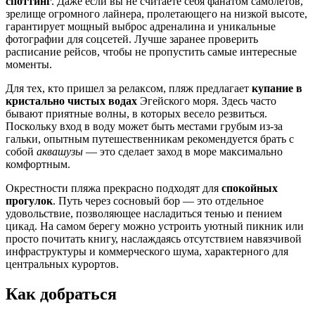
споттинг
. Даже если вы не считаете себя фанатом самолетов,
зрелище огромного лайнера, пролетающего на низкой высоте,
гарантирует мощный выброс адреналина и уникальные
фотографии для соцсетей. Лучше заранее проверить
расписание рейсов, чтобы не пропустить самые интересные
моменты.
Для тех, кто пришел за релаксом, пляж предлагает
купание в
кристально чистых водах
Эгейского моря. Здесь часто
бывают приятные волны, в которых весело резвиться.
Поскольку вход в воду может быть местами грубым из-за
гальки, опытным путешественникам рекомендуется брать с
собой
аквашузы
— это сделает заход в море максимально
комфортным.
Окрестности пляжа прекрасно подходят для
спокойных
прогулок
. Путь через сосновый бор — это отдельное
удовольствие, позволяющее насладиться тенью и пением
цикад. На самом берегу можно устроить уютный пикник или
просто почитать книгу, наслаждаясь отсутствием навязчивой
инфраструктуры и коммерческого шума, характерного для
центральных курортов.
Как добраться