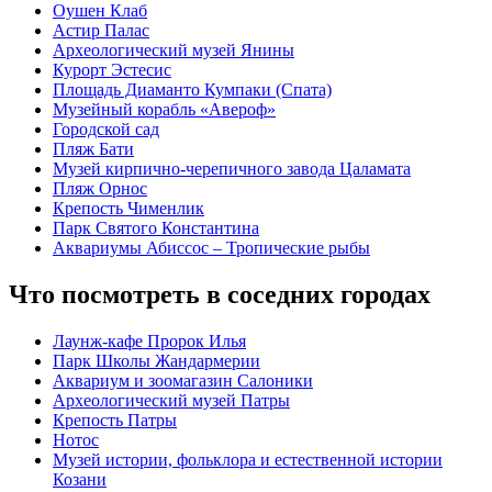
Оушен Клаб
Астир Палас
Археологический музей Янины
Курорт Эстесис
Площадь Диаманто Кумпаки (Спата)
Музейный корабль «Авероф»
Городской сад
Пляж Бати
Музей кирпично-черепичного завода Цаламата
Пляж Орнос
Крепость Чименлик
Парк Святого Константина
Аквариумы Абиссос – Тропические рыбы
Что посмотреть в соседних городах
Лаунж-кафе Пророк Илья
Парк Школы Жандармерии
Аквариум и зоомагазин Салоники
Археологический музей Патры
Крепость Патры
Нотос
Музей истории, фольклора и естественной истории
Козани