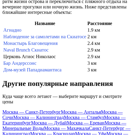
ритм жизни острова и переключиться с пляжного отдыха на
вечерние прогулки или ночную жизнь. Ниже представлены
ближайшие интересные объекты:
Название
Расстояние
Агнадио
1.9 км
Наблюдение за самолетами на Скиатосе
2 км
Монастырь Благовещения
2.4 км
Naval Brunch Скиатос
2.9 км
Церковь Агиос Николаос
2.9 км
Бар Андерссонс
3 км
Дом-музей Пападиамантиса
3 км
Другие популярные направления
Куда чаще всего летают — выберите маршрут и смотрите
цены
Москва — Санкт-Петербург
Москва — Анталья
Москва —
Сочи
Москва — Калининград
Москва — Стамбул
Москва —
Екатеринбург
Москва — Дубай
Москва — Ереван
Москва —
Минеральные Воды
Москва — Махачкала
Санкт-Петербург —
Калининград
Москва — Краснодар
Москва — Уфа
Москва —