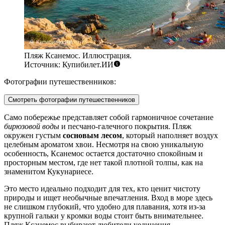
Пляж Ксанемос. Иллюстрация.
Источник: Купибилет.ИИ
Фотографии путешественников:
Смотреть фотографии путешественников
Само побережье представляет собой гармоничное сочетание
бирюзовой воды
и песчано-галечного покрытия. Пляж
окружен густым
сосновым лесом
, который наполняет воздух
целебным ароматом хвои. Несмотря на свою уникальную
особенность, Ксанемос остается достаточно спокойным и
просторным местом, где нет такой плотной толпы, как на
знаменитом Кукунариесе.
Это место идеально подходит для тех, кто ценит чистоту
природы и ищет необычные впечатления. Вход в море здесь
не слишком глубокий, что удобно для плавания, хотя из-за
крупной гальки у кромки воды стоит быть внимательнее.
Пляж Ксанемос выбирают любители уединения,