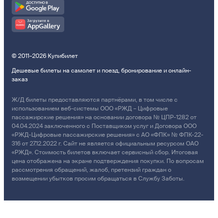
© 2011–2026 Купибилет
Дешевые билеты на самолет и поезд, бронирование и онлайн-
заказ
Ж/Д билеты предоставляются партнёрами, в том числе с
использованием веб-системы ООО «РЖД – Цифровые
пассажирские решения» на основании договора № ЦПР-1282 от
04.04.2024 заключенного с Поставщиком услуг и Договора ООО
«РЖД-Цифровые пассажирские решения» с АО «ФПК» № ФПК-22-
316 от 27.12.2022 г. Сайт не является официальным ресурсом ОАО
«РЖД». Стоимость билетов включает сервисный сбор. Итоговая
цена отображена на экране подтверждения покупки. По вопросам
рассмотрения обращений, жалоб, претензий граждан о
возмещении убытков просим обращаться в Службу Заботы.