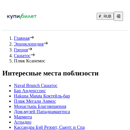
₽, RUB
Главная
Энциклопедия
Греция
Скиатос
Пляж Ксанемос
Интересные места поблизости
Naval Brunch Скиатос
Бар Андерссонс
Hakuna Matata Коктейль-бар
Пляж Мегали Аммос
Монастырь Благовещения
Дом-музей Пападиамантиса
Мармита
Агнадио
Кассандра Бэй Резорт, Сьютс и Спа