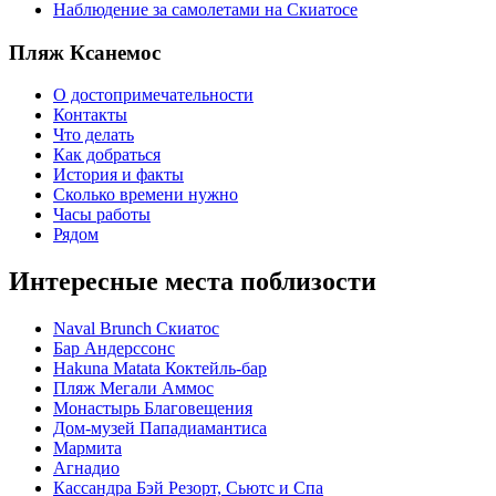
Наблюдение за самолетами на Скиатосе
Пляж Ксанемос
О достопримечательности
Контакты
Что делать
Как добраться
История и факты
Сколько времени нужно
Часы работы
Рядом
Интересные места поблизости
Naval Brunch Скиатос
Бар Андерссонс
Hakuna Matata Коктейль-бар
Пляж Мегали Аммос
Монастырь Благовещения
Дом-музей Пападиамантиса
Мармита
Агнадио
Кассандра Бэй Резорт, Сьютс и Спа