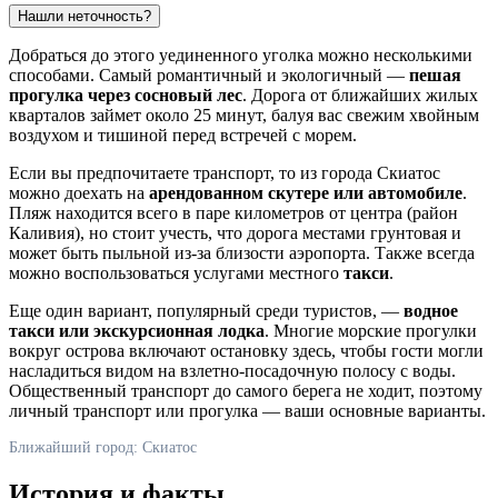
Нашли неточность?
Добраться до этого уединенного уголка можно несколькими
способами. Самый романтичный и экологичный —
пешая
прогулка через сосновый лес
. Дорога от ближайших жилых
кварталов займет около 25 минут, балуя вас свежим хвойным
воздухом и тишиной перед встречей с морем.
Если вы предпочитаете транспорт, то из города
Скиатос
можно доехать на
арендованном скутере или автомобиле
.
Пляж находится всего в паре километров от центра (район
Каливия), но стоит учесть, что дорога местами грунтовая и
может быть пыльной из-за близости аэропорта. Также всегда
можно воспользоваться услугами местного
такси
.
Еще один вариант, популярный среди туристов, —
водное
такси или экскурсионная лодка
. Многие морские прогулки
вокруг острова включают остановку здесь, чтобы гости могли
насладиться видом на взлетно-посадочную полосу с воды.
Общественный транспорт до самого берега не ходит, поэтому
личный транспорт или прогулка — ваши основные варианты.
Ближайший город: Скиатос
История и факты