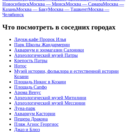
Новосибирск
Москва — Минск
Москва — Самара
Москва —
Казань
Москва — Баку
Москва — Ташкент
Москва —
Челябинск
Что посмотреть в соседних городах
Лаунж-кафе Пророк Илья
Парк Школы Жандармерии
Аквариум и зоомагазин Салоники
Археологический музей Патры
Крепость Патры
Нотос
Музей истории, фольклора и естественной истории
Козани
Площадь Никис в Козани
Площадь Сапфо
Арома Венус
Археологический музей Митилини
Археологический музей Мессинии
Луна-парк
Аквариум Кастории
Пещера Дракона
Пляж Агиос Георгиос
Джаз и Блюз