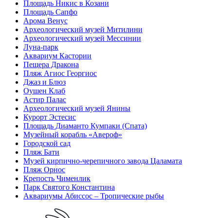
Площадь Никис в Козани
Площадь Сапфо
Арома Венус
Археологический музей Митилини
Археологический музей Мессинии
Луна-парк
Аквариум Кастории
Пещера Дракона
Пляж Агиос Георгиос
Джаз и Блюз
Оушен Клаб
Астир Палас
Археологический музей Янины
Курорт Эстесис
Площадь Диаманто Кумпаки (Спата)
Музейный корабль «Авероф»
Городской сад
Пляж Бати
Музей кирпично-черепичного завода Цаламата
Пляж Орнос
Крепость Чименлик
Парк Святого Константина
Аквариумы Абиссос – Тропические рыбы