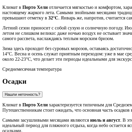
Климат в
Порто Хели
отличается мягкостью и комфортом, хара
настоящему жаркого лета. Самыми знойными месяцами традицио
превышают отметку в
32°C
. Январь же, напротив, считается 
Летний сезон приносит с собой сухую и солнечную погоду. Июл
летом не слишком велики: даже ночью воздух не остывает знач
самого рассвета, наслаждаясь теплым морским бризом.
Зима здесь проходит без суровых морозов, оставаясь достаточ
14°C. Весна и осень служат приятным переходом: уже в мае ср
около 22-23°C, что делает эти периоды идеальными для экскурс
Среднемесячная температура
Осадки
Нашли неточность?
Климат в
Порто Хели
характеризуется типичным для Средиземн
Путешественникам стоит ожидать, что основная часть осадков 
Самыми засушливыми месяцами являются
июль и август
. В э
идеальный период для пляжного отдыха, когда небо остается я
осадками.