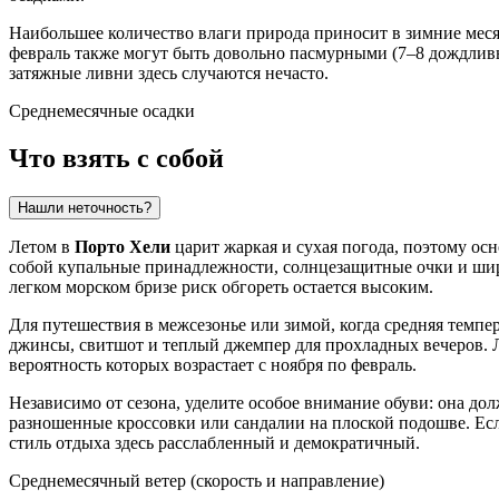
Наибольшее количество влаги природа приносит в зимние мес
февраль также могут быть довольно пасмурными (7–8 дождливых
затяжные ливни здесь случаются нечасто.
Среднемесячные осадки
Что взять с собой
Нашли неточность?
Летом в
Порто Хели
царит жаркая и сухая погода, поэтому осн
собой купальные принадлежности, солнцезащитные очки и широк
легком морском бризе риск обгореть остается высоким.
Для путешествия в межсезонье или зимой, когда средняя темпе
джинсы, свитшот и теплый джемпер для прохладных вечеров. Л
вероятность которых возрастает с ноября по февраль.
Независимо от сезона, уделите особое внимание обуви: она д
разношенные кроссовки или сандалии на плоской подошве. Есл
стиль отдыха здесь расслабленный и демократичный.
Среднемесячный ветер (скорость и направление)