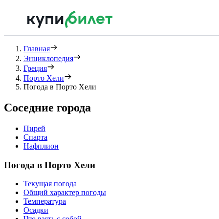
Главная
Энциклопедия
Греция
Порто Хели
Погода в Порто Хели
Соседние города
Пирей
Спарта
Нафплион
Погода в Порто Хели
Текущая погода
Общий характер погоды
Температура
Осадки
Что взять с собой