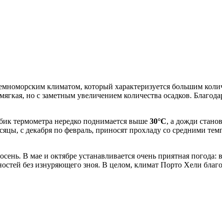
мноморским климатом, который характеризуется большим количе
а мягкая, но с заметным увеличением количества осадков. Благ
лбик термометра нередко поднимается выше
30°C
, а дожди стано
яцы, с декабря по февраль, приносят прохладу со средними те
сень. В мае и октябре устанавливается очень приятная погода:
ностей без изнуряющего зноя. В целом, климат Порто Хели благ