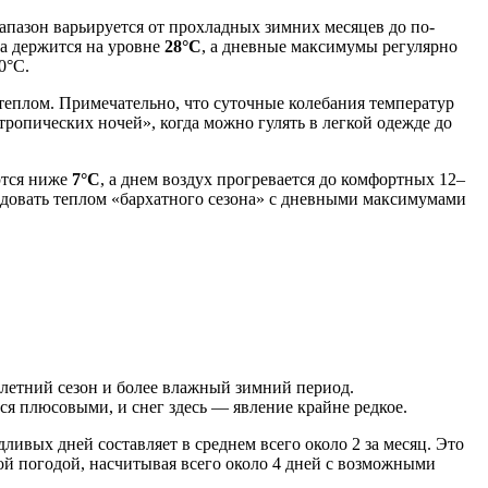
апазон варьируется от прохладных зимних месяцев до по-
ха держится на уровне
28°C
, а дневные максимумы регулярно
0°C.
теплом. Примечательно, что суточные колебания температур
«тропических ночей», когда можно гулять в легкой одежде до
ются ниже
7°C
, а днем воздух прогревается до комфортных 12–
радовать теплом «бархатного сезона» с дневными максимумами
 летний сезон и более влажный зимний период.
ся плюсовыми, и снег здесь — явление крайне редкое.
дливых дней составляет в среднем всего около 2 за месяц. Это
ой погодой, насчитывая всего около 4 дней с возможными