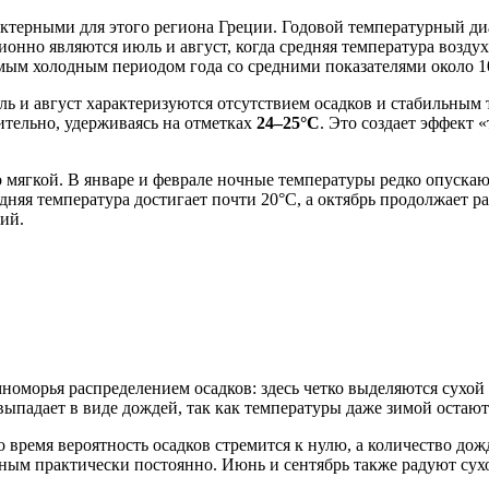
ктерными для этого региона Греции. Годовой температурный ди
нно являются июль и август, когда средняя температура возду
самым холодным периодом года со средними показателями около 1
ь и август характеризуются отсутствием осадков и стабильным 
ительно, удерживаясь на отметках
24–25°C
. Это создает эффект 
но мягкой. В январе и феврале ночные температуры редко опуска
едняя температура достигает почти 20°C, а октябрь продолжает 
ий.
оморья распределением осадков: здесь четко выделяются сухой
выпадает в виде дождей, так как температуры даже зимой остают
то время вероятность осадков стремится к нулю, а количество дож
сным практически постоянно. Июнь и сентябрь также радуют сух