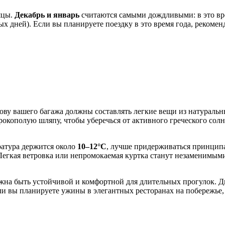
яцы.
Декабрь и январь
считаются самыми дождливыми: в это вре
 дней). Если вы планируете поездку в это время года, рекоменд
ову вашего багажа должны составлять легкие вещи из натуральны
ополую шляпу, чтобы уберечься от активного греческого солнца
ратура держится около
10–12°C
, лучше придерживаться принцип
егкая ветровка или непромокаемая куртка станут незаменимыми
олжна быть устойчивой и комфортной для длительных прогулок. 
и вы планируете ужины в элегантных ресторанах на побережье,