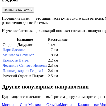
Нашли неточность?
Посещение музея — это лишь часть культурного кода региона. 
развлечения для всей семьи.
Изучение близлежащих локаций поможет составить полную карт
Название
Расстояние
Стадион Давурлиса
1 км
Парк Дасильо
1.7 км
Манивела Соул Бар
1.8 км
Крепость Патры
2.2 км
Лестница Святого Николая
2.3 км
Площадь короля Георга I
2.4 км
Римский Одеон в Патрах
2.5 км
Другие популярные направления
Куда чаще всего летают — выберите маршрут и смотрите цены
Москва — Сочи
Москва — Стамбул
Москва — Калининград
Мос