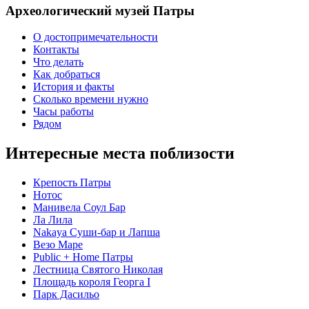
Археологический музей Патры
О достопримечательности
Контакты
Что делать
Как добраться
История и факты
Сколько времени нужно
Часы работы
Рядом
Интересные места поблизости
Крепость Патры
Нотос
Манивела Соул Бар
Ла Лила
Nakaya Суши-бар и Лапша
Везо Маре
Public + Home Патры
Лестница Святого Николая
Площадь короля Георга I
Парк Дасильо