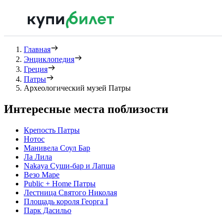
Главная
Энциклопедия
Греция
Патры
Археологический музей Патры
Интересные места поблизости
Крепость Патры
Нотос
Манивела Соул Бар
Ла Лила
Nakaya Суши-бар и Лапша
Везо Маре
Public + Home Патры
Лестница Святого Николая
Площадь короля Георга I
Парк Дасильо