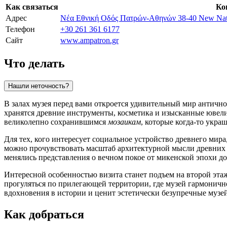
Как связаться
Ко
Адрес
Νέα Εθνική Οδός Πατρών-Αθηνών 38-40 New Nation
Телефон
+30 261 361 6177
Сайт
www.ampatron.gr
Что делать
Нашли неточность?
В залах музея перед вами откроется удивительный мир антично
хранятся древние инструменты, косметика и изысканные ювели
великолепно сохранившимся
мозаикам
, которые когда-то укра
Для тех, кого интересует социальное устройство древнего мира
можно прочувствовать масштаб архитектурной мысли древних 
менялись представления о вечном покое от микенской эпохи д
Интересной особенностью визита станет подъем на второй эта
прогуляться по прилегающей территории, где музей гармоничн
вдохновения в истории и ценит эстетически безупречные музе
Как добраться