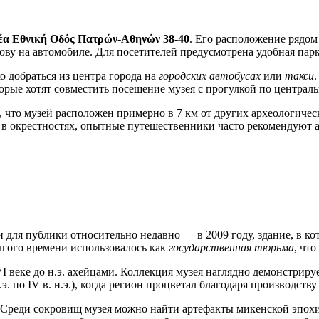
έα Εθνική Οδός Πατρών-Аθηνών 38-40
. Его расположение рядо
ову на автомобиле. Для посетителей предусмотрена удобная парк
о добраться из центра города на
городских автобусах
или
такси
орые хотят совместить посещение музея с прогулкой по централ
, что музей расположен примерно в 7 км от других археологиче
в окрестностях, опытные путешественники часто рекомендуют а
 для публики относительно недавно — в 2009 году, здание, в к
гого времени использовалось как
государственная тюрьма
, чт
веке до н.э. ахейцами. Коллекция музея наглядно демонстриру
 н.э. по IV в. н.э.), когда регион процветал благодаря производст
Среди сокровищ музея можно найти артефакты микенской эпохи и