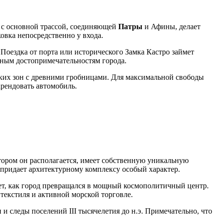
м с основной трассой, соединяющей
Патры
и Афины, делает
овка непосредственно у входа.
. Поездка от порта или исторического Замка Кастро займет
ьным достопримечательностям города.
ских зон с древними гробницами. Для максимальной свободы
рендовать автомобиль.
отором он располагается, имеет собственную уникальную
о придает архитектурному комплексу особый характер.
ет, как город превращался в мощный космополитичный центр.
ву текстиля и активной морской торговле.
 следы поселений III тысячелетия до н.э. Примечательно, что