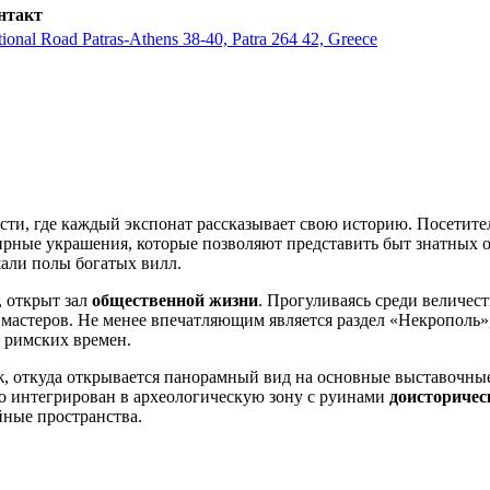
нтакт
al Road Patras-Athens 38-40, Patra 264 42, Greece
сти, где каждый экспонат рассказывает свою историю. Посетите
рные украшения, которые позволяют представить быт знатных о
шали полы богатых вилл.
, открыт зал
общественной жизни
. Прогуливаясь среди величе
мастеров. Не менее впечатляющим является раздел «Некрополь»
о римских времен.
ж, откуда открывается панорамный вид на основные выставочны
о интегрирован в археологическую зону с руинами
доисторичес
йные пространства.