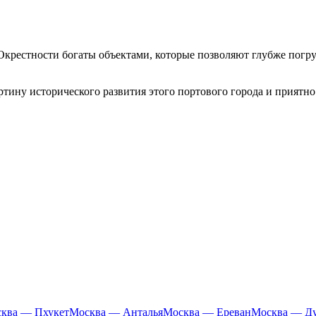
Окрестности богаты объектами, которые позволяют глубже погруз
ину исторического развития этого портового города и приятно 
ква — Пхукет
Москва — Анталья
Москва — Ереван
Москва — Д