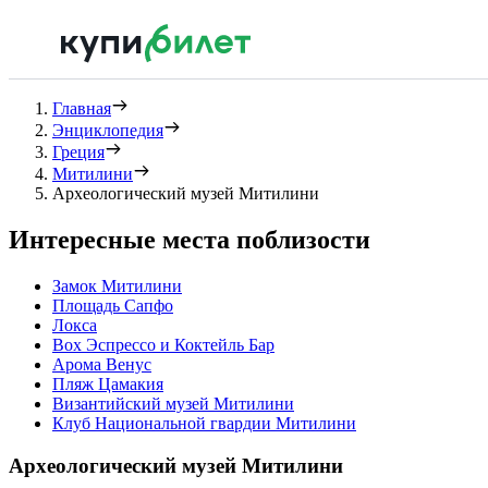
Главная
Энциклопедия
Греция
Митилини
Археологический музей Митилини
Интересные места поблизости
Замок Митилини
Площадь Сапфо
Локса
Box Эспрессо и Коктейль Бар
Арома Венус
Пляж Цамакия
Византийский музей Митилини
Клуб Национальной гвардии Митилини
Археологический музей Митилини