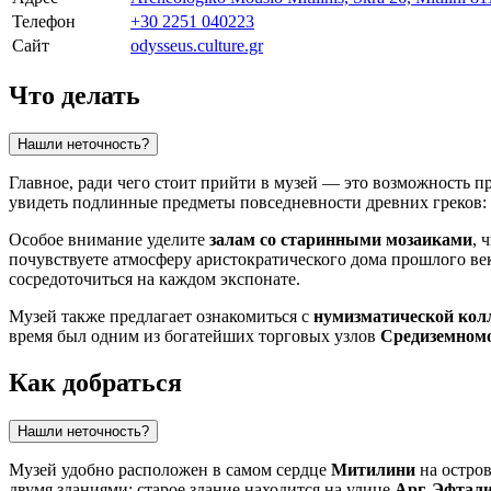
Телефон
+30 2251 040223
Сайт
odysseus.culture.gr
Что делать
Нашли неточность?
Главное, ради чего стоит прийти в музей — это возможность 
увидеть подлинные предметы повседневности древних греков
Особое внимание уделите
залам со старинными мозаиками
, 
почувствуете атмосферу аристократического дома прошлого век
сосредоточиться на каждом экспонате.
Музей также предлагает ознакомиться с
нумизматической кол
время был одним из богатейших торговых узлов
Средиземном
Как добраться
Нашли неточность?
Музей удобно расположен в самом сердце
Митилини
на остро
двумя зданиями: старое здание находится на улице
Арг. Эфтали