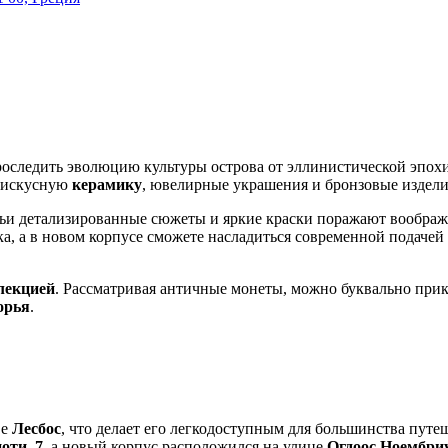
проследить эволюцию культуры острова от эллинистической эпох
: искусную
керамику
, ювелирные украшения и бронзовые изделия
чьи детализированные сюжеты и яркие краски поражают воображе
а, а в новом корпусе сможете насладиться современной подачей 
лекцией
. Рассматривая античные монеты, можно буквально прик
орья
.
ве
Лесбос
, что делает его легкодоступным для большинства путе
оти, 7
, а новый корпус расположился на улице
Огдоос Ноембри