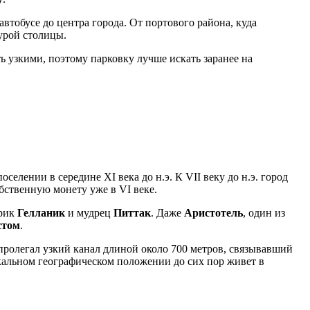
автобусе до центра города. От портового района, куда
урой столицы.
 узкими, поэтому парковку лучше искать заранее на
елении в середине XI века до н.э. К VII веку до н.э. город
обственную монету уже в VI веке.
орик
Гелланик
и мудрец
Питтак
. Даже
Аристотель
, один из
стом
.
пролегал узкий канал длиной около 700 метров, связывавший
икальном географическом положении до сих пор живет в