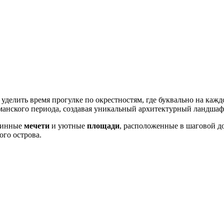
 уделить время прогулке по окрестностям, где буквально на каж
сманского периода, создавая уникальный архитектурный ландшаф
аринные
мечети
и уютные
площади
, расположенные в шаговой д
ого острова.