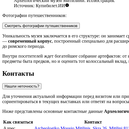
Археологический музей Митилини. Иллюстрация.
Источник: Купибилет.ИИ
Фотографии путешественников:
Смотреть фотографии путешественников
Уникальность музея заключается в его структуре: он занимает 
—
современный корпус
, построенный специально для расшир
до римского периода.
Внутри посетителей ждет богатейшее собрание артефактов: о
предметы быта предков, но и оценить тот колоссальный вклад,
Контакты
Нашли неточность?
Для уточнения актуальной информации перед визитом или при
сориентироваться в текущих выставках или ответят на вопрос
Ниже представлены основные контактные данные
Археологич
Как связаться
Контакт
Адрес
Archeologiko Mousio Mitilinis, Skra 26, Mitilini 8