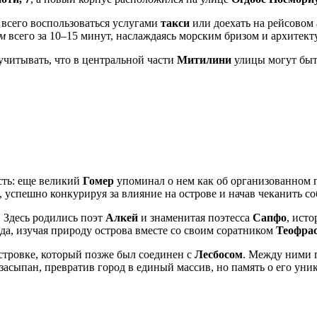
 всего воспользоваться услугами
такси
или доехать на рейсовом 
м
всего за 10–15 минут, наслаждаясь морским бризом и архитект
 учитывать, что в центральной части
Митилини
улицы могут быть
сть: еще великий
Гомер
упоминал о нем как об организованном пос
, успешно конкурируя за влияние на острове и начав чеканить с
 Здесь родились поэт
Алкей
и знаменитая поэтесса
Сапфо
, ист
да, изучая природу острова вместе со своим соратником
Теофра
островке, который позже был соединен с
Лесбосом
. Между ними 
засыпан, превратив город в единый массив, но память о его ун