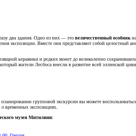
сразу два здания. Одно из них — это
величественный особняк
на
ения экспозиции. Вместе они представляют собой целостный а
т изящной керамики и редких монет до великолепно сохранивших
 который жители Лесбоса внесли в развитие всей эллинской цив
 планировании групповой экскурсии вы можете воспользоватьс
ы о временных экспозициях.
еского музея Митилини
:
11 00, Греция