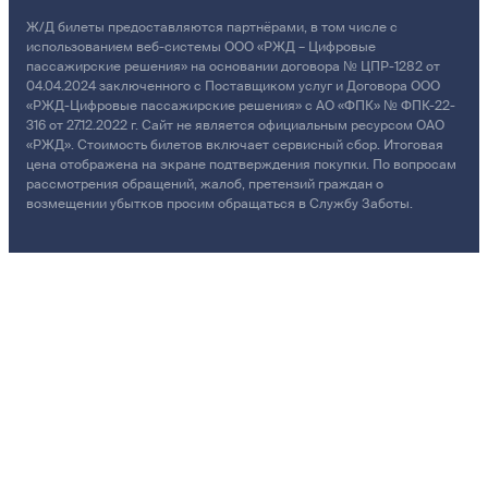
Ж/Д билеты предоставляются партнёрами, в том числе с
использованием веб-системы ООО «РЖД – Цифровые
пассажирские решения» на основании договора № ЦПР-1282 от
04.04.2024 заключенного с Поставщиком услуг и Договора ООО
«РЖД-Цифровые пассажирские решения» с АО «ФПК» № ФПК-22-
316 от 27.12.2022 г. Сайт не является официальным ресурсом ОАО
«РЖД». Стоимость билетов включает сервисный сбор. Итоговая
цена отображена на экране подтверждения покупки. По вопросам
рассмотрения обращений, жалоб, претензий граждан о
возмещении убытков просим обращаться в Службу Заботы.