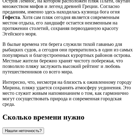
Остров Лемнос, на котором расположен пляж Плати, окутан
множеством мифов и легенд древней
Греции
. Согласно
преданиям, именно здесь находилась кузница бога огня
Гефеста
. Хотя сам пляж сегодня является современным
местом отдыха, его ландшафт остается неизменным на
протяжении столетий, сохраняя первозданную красоту
Эгейского моря.
В былые времена эти берега служили тихой гаванью для
рыбацких судов, а сегодня они превратились в один из самых
популярных и благоустроенных курортных районов острова.
Местные жители бережно хранят чистоту побережья, что
позволило пляжу заслужить высокий рейтинг и любовь
путешественников со всего мира.
Интересно, что, несмотря на близость к оживленному городу
Мирина
, пляжу удается сохранять атмосферу уединения. Это
место служит живым напоминанием о том, как гармонично
могут сосуществовать природа и современная городская
среда.
Сколько времени нужно
Нашли неточность?