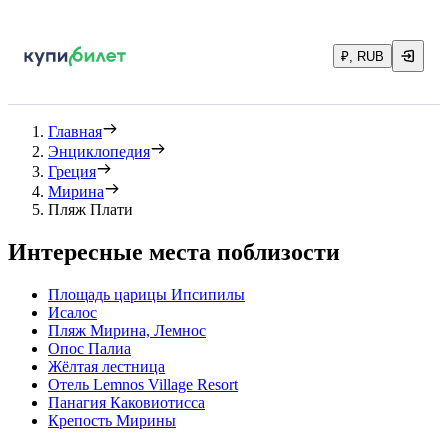
₽, RUB
Главная
Энциклопедия
Греция
Мирина
Пляж Плати
Интересные места поблизости
Площадь царицы Ипсипилы
Исалос
Пляж Мирина, Лемнос
Опос Палиа
Жёлтая лестница
Отель Lemnos Village Resort
Панагия Каковиотисса
Крепость Мирины