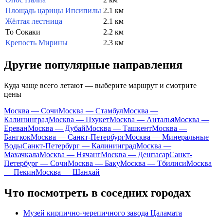
Площадь царицы Ипсипилы
2.1 км
Жёлтая лестница
2.1 км
То Сокаки
2.2 км
Крепость Мирины
2.3 км
Другие популярные направления
Куда чаще всего летают — выберите маршрут и смотрите
цены
Москва — Сочи
Москва — Стамбул
Москва —
Калининград
Москва — Пхукет
Москва — Анталья
Москва —
Ереван
Москва — Дубай
Москва — Ташкент
Москва —
Бангкок
Москва — Санкт-Петербург
Москва — Минеральные
Воды
Санкт-Петербург — Калининград
Москва —
Махачкала
Москва — Нячанг
Москва — Денпасар
Санкт-
Петербург — Сочи
Москва — Баку
Москва — Тбилиси
Москва
— Пекин
Москва — Шанхай
Что посмотреть в соседних городах
Музей кирпично-черепичного завода Цаламата