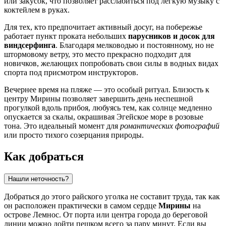
или закусок, что позволяет расслабиться под легкую музыку с
коктейлем в руках.
Для тех, кто предпочитает активный досуг, на побережье
работает пункт проката небольших
парусников и досок для
виндсерфинга
. Благодаря мелководью и постоянному, но не
штормовому ветру, это место прекрасно подходит для
новичков, желающих попробовать свои силы в водных видах
спорта под присмотром инструкторов.
Вечернее время на пляже — это особый ритуал. Близость к
центру
Мирины
позволяет завершить день неспешной
прогулкой вдоль прибоя, любуясь тем, как солнце медленно
опускается за скалы, окрашивая Эгейское море в розовые
тона. Это идеальный момент для
романтических фотографий
или просто тихого созерцания природы.
Как добраться
Нашли неточность?
Добраться до этого райского уголка не составит труда, так как
он расположен практически в самом сердце
Мирины
на
острове Лемнос. От порта или центра города до береговой
линии можно дойти пешком всего за пару минут. Если вы