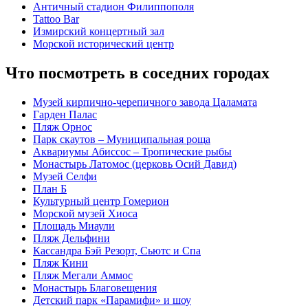
Античный стадион Филиппополя
Tattoo Bar
Измирский концертный зал
Морской исторический центр
Что посмотреть в соседних городах
Музей кирпично-черепичного завода Цаламата
Гарден Палас
Пляж Орнос
Парк скаутов – Муниципальная роща
Аквариумы Абиссос – Тропические рыбы
Монастырь Латомос (церковь Осий Давид)
Музей Селфи
План Б
Культурный центр Гомерион
Морской музей Хиоса
Площадь Миаули
Пляж Дельфини
Кассандра Бэй Резорт, Сьютс и Спа
Пляж Кини
Пляж Мегали Аммос
Монастырь Благовещения
Детский парк «Парамифи» и шоу