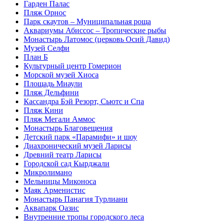
Гарден Палас
Пляж Орнос
Парк скаутов – Муниципальная роща
Аквариумы Абиссос – Тропические рыбы
Монастырь Латомос (церковь Осий Давид)
Музей Селфи
План Б
Культурный центр Гомерион
Морской музей Хиоса
Площадь Миаули
Пляж Дельфини
Кассандра Бэй Резорт, Сьютс и Спа
Пляж Кини
Пляж Мегали Аммос
Монастырь Благовещения
Детский парк «Парамифи» и шоу
Диахронический музей Ларисы
Древний театр Ларисы
Городской сад Кырджали
Микролимано
Мельницы Миконоса
Маяк Арменистис
Монастырь Панагия Турлиани
Аквапарк Оазис
Внутренние тропы городского леса