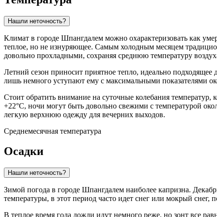
Нашли неточность?
Климат в городе
Шпангдалем
можно охарактеризовать как умер
теплое, но не изнуряющее. Самым холодным месяцем традиционн
довольно прохладными, сохраняя среднюю температуру воздуха
Летний сезон приносит приятное тепло, идеально подходящее д
лишь немного уступают ему с максимальными показателями окол
Стоит обратить внимание на суточные колебания температур, к
+22°C, ночи могут быть довольно свежими с температурой око
легкую верхнюю одежду для вечерних выходов.
Среднемесячная температура
Осадки
Нашли неточность?
Зимой погода в городе
Шпангдалем
наиболее капризна. Декабр
температуры, в этот период часто идет снег или мокрый снег, 
В теплое время года дожди идут немного реже, но зонт все ра