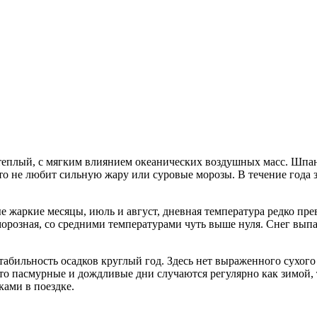
-теплый, с мягким влиянием океанических воздушных масс.
Шпан
кто не любит сильную жару или суровые морозы. В течение года 
ые жаркие месяцы, июль и август, дневная температура редко пр
морозная, со средними температурами чуть выше нуля. Снег выпад
табильность осадков круглый год. Здесь нет выраженного сухого
 пасмурные и дождливые дни случаются регулярно как зимой, так
ами в поездке.