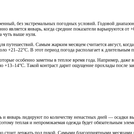
енный, без экстремальных погодных условий. Годовой диапазон 
о является январь, когда средние показатели варьируются от +0
 чуть выше нуля.
ля путешествий. Самым жарким месяцем считается август, когда 
о +21–22°C. В этот период погода располагает к длительным пр
оторые особенно заметны в теплое время года. Например, даже в
ло +13–14°C. Такой контраст дарит ощущение прохлады после за
ь и январь лидируют по количеству ненастных дней — осадки вы
поэтому теплая и непромокаемая одежда будет обязательным элем
вно стоит держать под рукой. Самыми благоприятными месяцами 