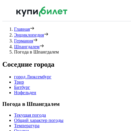
Главная
Энциклопедия
Германия
Шпангдалем
Погода в Шпангдалем
Соседние города
город Люксембург
Трир
Битбург
Нофельден
Погода в Шпангдалем
Текущая погода
Общий характер погоды
Температура
Осадки