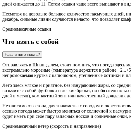
дней снижается до 11. Летом осадки чаще всего выпадают в вид
Несмотря на довольно большое количество пасмурных дней, инт
декабрь, сильные ливни случаются нечасто, что позволяет ко
Среднемесячные осадки
Что взять с собой
Нашли неточность?
Отправляясь в
Шпангдалем
, стоит помнить, что погода здесь
экстремально морозные (температура держится в районе +2...+5
непромокаемая куртка с капюшоном, утепленные ботинки и пло
Лето здесь мягкое и приятное, без изнуряющей жары, со средн
возьмите с собой футболки и легкие брюки, но обязательно зах
дней в месяц), компактный зонт или качественный дождевик 
Независимо от сезона, для знакомства с городом и окрестнос
осенью погода может быстро меняться от солнечной к пасмурн
будет иметь при себе пару запасных носков и солнечные очки, к
Среднемесячный ветер (скорость и направление)