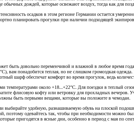
е обычных дождей, которые освежают воздух, тогда как для позд
енсивность осадков в этом регионе Германии остается умеренно
мфортно планировать прогулки при наличии подходящей экипиров
 может быть довольно переменчивой и влажной в любое время год
°C), вам понадобится теплая, но не слишком громоздкая одежда. 
тный шарф обеспечат комфорт во время прогулок, ведь количес
ими температурами около +18...+22°C. Для поездки в теплый сез
ватите флисовую кофту или ветровку для прохладных вечеров. Уч
должны быть первыми вещами, которые вы положите в чемодан.
тями выбирайте удобную, разнашиваемую обувь на плоской подош
ой, поэтому одевайтесь так, чтобы при необходимости можно бы
оторые пригодятся в ясные дни, особенно в период с мая по сент