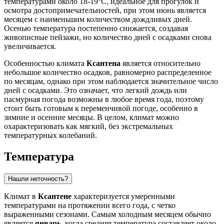
температурами около 18-19°C, идеальное для прогулок и
осмотра достопримечательностей, при этом июнь является
месяцем с наименьшим количеством дождливых дней.
Осенью температура постепенно снижается, создавая
живописные пейзажи, но количество дней с осадками снова
увеличивается.
Особенностью климата
Ксантена
является относительно
небольшое количество осадков, равномерно распределенное
по месяцам, однако при этом наблюдается значительное число
дней с осадками. Это означает, что легкий дождь или
пасмурная погода возможны в любое время года, поэтому
стоит быть готовым к переменчивой погоде, особенно в
зимние и осенние месяцы. В целом, климат можно
охарактеризовать как мягкий, без экстремальных
температурных колебаний.
Температура
Нашли неточность?
Климат в
Ксантене
характеризуется умеренными
температурами на протяжении всего года, с четко
выраженными сезонами. Самым холодным месяцем обычно
является
январь
, когда средняя температура составляет около