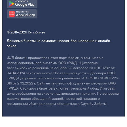
© 2011–2026 Купибилет
Дешевые билеты на самолет и поезд, бронирование и онлайн-
заказ
Ж/Д билеты предоставляются партнёрами, в том числе с
использованием веб-системы ООО «РЖД – Цифровые
пассажирские решения» на основании договора № ЦПР-1282 от
04.04.2024 заключенного с Поставщиком услуг и Договора ООО
«РЖД-Цифровые пассажирские решения» с АО «ФПК» № ФПК-22-
316 от 27.12.2022 г. Сайт не является официальным ресурсом ОАО
«РЖД». Стоимость билетов включает сервисный сбор. Итоговая
цена отображена на экране подтверждения покупки. По вопросам
рассмотрения обращений, жалоб, претензий граждан о
возмещении убытков просим обращаться в Службу Заботы.