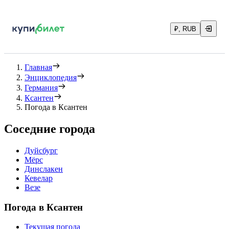
₽, RUB
Главная
Энциклопедия
Германия
Ксантен
Погода в Ксантен
Соседние города
Дуйсбург
Мёрс
Динслакен
Кевелар
Везе
Погода в Ксантен
Текущая погода