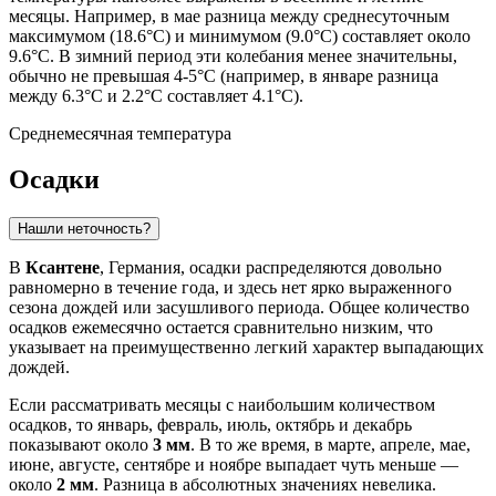
месяцы. Например, в мае разница между среднесуточным
максимумом (18.6°C) и минимумом (9.0°C) составляет около
9.6°C. В зимний период эти колебания менее значительны,
обычно не превышая 4-5°C (например, в январе разница
между 6.3°C и 2.2°C составляет 4.1°C).
Среднемесячная температура
Осадки
Нашли неточность?
В
Ксантене
, Германия, осадки распределяются довольно
равномерно в течение года, и здесь нет ярко выраженного
сезона дождей или засушливого периода. Общее количество
осадков ежемесячно остается сравнительно низким, что
указывает на преимущественно легкий характер выпадающих
дождей.
Если рассматривать месяцы с наибольшим количеством
осадков, то январь, февраль, июль, октябрь и декабрь
показывают около
3 мм
. В то же время, в марте, апреле, мае,
июне, августе, сентябре и ноябре выпадает чуть меньше —
около
2 мм
. Разница в абсолютных значениях невелика.