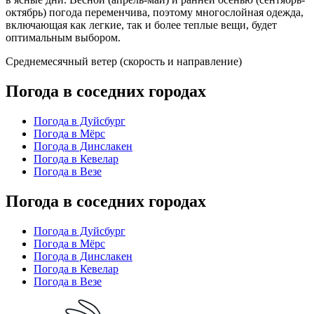
октябрь) погода переменчива, поэтому многослойная одежда,
включающая как легкие, так и более теплые вещи, будет
оптимальным выбором.
Среднемесячный ветер (скорость и направление)
Погода в соседних городах
Погода в Дуйсбург
Погода в Мёрс
Погода в Динслакен
Погода в Кевелар
Погода в Везе
Погода в соседних городах
Погода в Дуйсбург
Погода в Мёрс
Погода в Динслакен
Погода в Кевелар
Погода в Везе