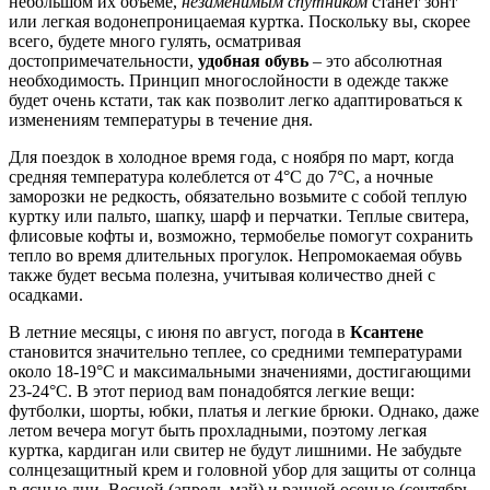
небольшом их объеме,
незаменимым спутником
станет зонт
или легкая водонепроницаемая куртка. Поскольку вы, скорее
всего, будете много гулять, осматривая
достопримечательности,
удобная обувь
– это абсолютная
необходимость. Принцип многослойности в одежде также
будет очень кстати, так как позволит легко адаптироваться к
изменениям температуры в течение дня.
Для поездок в холодное время года, с ноября по март, когда
средняя температура колеблется от 4°C до 7°C, а ночные
заморозки не редкость, обязательно возьмите с собой теплую
куртку или пальто, шапку, шарф и перчатки. Теплые свитера,
флисовые кофты и, возможно, термобелье помогут сохранить
тепло во время длительных прогулок. Непромокаемая обувь
также будет весьма полезна, учитывая количество дней с
осадками.
В летние месяцы, с июня по август, погода в
Ксантене
становится значительно теплее, со средними температурами
около 18-19°C и максимальными значениями, достигающими
23-24°C. В этот период вам понадобятся легкие вещи:
футболки, шорты, юбки, платья и легкие брюки. Однако, даже
летом вечера могут быть прохладными, поэтому легкая
куртка, кардиган или свитер не будут лишними. Не забудьте
солнцезащитный крем и головной убор для защиты от солнца
в ясные дни. Весной (апрель-май) и ранней осенью (сентябрь-