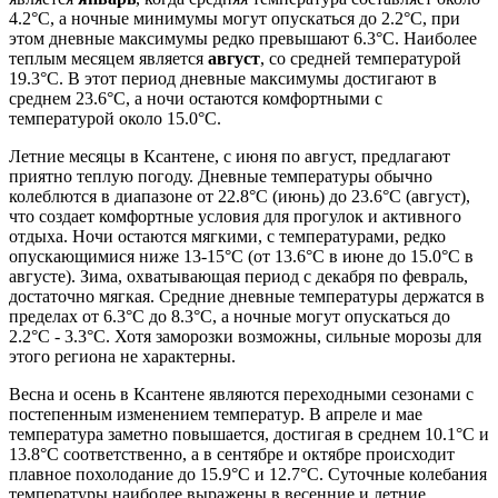
4.2°C, а ночные минимумы могут опускаться до 2.2°C, при
этом дневные максимумы редко превышают 6.3°C. Наиболее
теплым месяцем является
август
, со средней температурой
19.3°C. В этот период дневные максимумы достигают в
среднем 23.6°C, а ночи остаются комфортными с
температурой около 15.0°C.
Летние месяцы в Ксантене, с июня по август, предлагают
приятно теплую погоду. Дневные температуры обычно
колеблются в диапазоне от 22.8°C (июнь) до 23.6°C (август),
что создает комфортные условия для прогулок и активного
отдыха. Ночи остаются мягкими, с температурами, редко
опускающимися ниже 13-15°C (от 13.6°C в июне до 15.0°C в
августе). Зима, охватывающая период с декабря по февраль,
достаточно мягкая. Средние дневные температуры держатся в
пределах от 6.3°C до 8.3°C, а ночные могут опускаться до
2.2°C - 3.3°C. Хотя заморозки возможны, сильные морозы для
этого региона не характерны.
Весна и осень в Ксантене являются переходными сезонами с
постепенным изменением температур. В апреле и мае
температура заметно повышается, достигая в среднем 10.1°C и
13.8°C соответственно, а в сентябре и октябре происходит
плавное похолодание до 15.9°C и 12.7°C. Суточные колебания
температуры наиболее выражены в весенние и летние