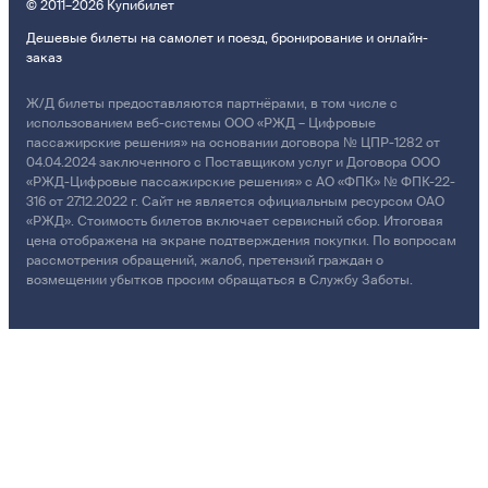
© 2011–2026 Купибилет
Дешевые билеты на самолет и поезд, бронирование и онлайн-
заказ
Ж/Д билеты предоставляются партнёрами, в том числе с
использованием веб-системы ООО «РЖД – Цифровые
пассажирские решения» на основании договора № ЦПР-1282 от
04.04.2024 заключенного с Поставщиком услуг и Договора ООО
«РЖД-Цифровые пассажирские решения» с АО «ФПК» № ФПК-22-
316 от 27.12.2022 г. Сайт не является официальным ресурсом ОАО
«РЖД». Стоимость билетов включает сервисный сбор. Итоговая
цена отображена на экране подтверждения покупки. По вопросам
рассмотрения обращений, жалоб, претензий граждан о
возмещении убытков просим обращаться в Службу Заботы.