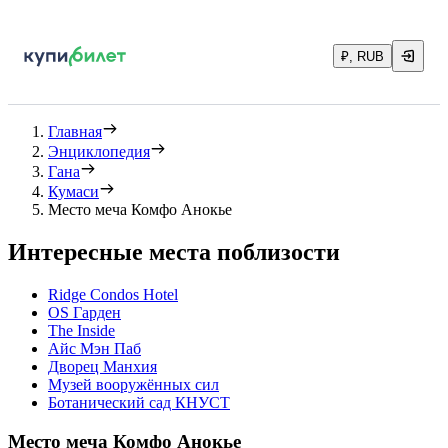
₽, RUB
Главная
Энциклопедия
Гана
Кумаси
Место меча Комфо Анокье
Интересные места поблизости
Ridge Condos Hotel
OS Гарден
The Inside
Айс Мэн Паб
Дворец Манхия
Музей вооружённых сил
Ботанический сад КНУСТ
Место меча Комфо Анокье