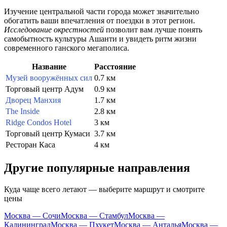
Изучение центральной части города может значительно
обогатить ваши впечатления от поездки в этот регион.
Исследование окрестностей
позволит вам лучше понять
самобытность культуры Ашанти и увидеть ритм жизни
современного ганского мегаполиса.
Название
Расстояние
Музей вооружённых сил
0.7 км
Торговый центр Адум
0.9 км
Дворец Манхия
1.7 км
The Inside
2.8 км
Ridge Condos Hotel
3 км
Торговый центр Кумаси
3.7 км
Ресторан Каса
4 км
Другие популярные направления
Куда чаще всего летают — выберите маршрут и смотрите
цены
Москва — Сочи
Москва — Стамбул
Москва —
Калининград
Москва — Пхукет
Москва — Анталья
Москва —