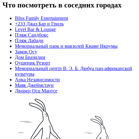
Что посмотреть в соседних городах
Bliss Family Entertainment
+233 Джаз Бар и Гриль
Level Bar & Lounge
Пляж Сандбокс
Пляж Лабади
Мемориальный парк и мавзолей Кваме Нкрумы
Замок Осу
Дом Бразилии
Оушеник Резорт
Мемориальный центр В. Э. Б. Дюбуа пан-африканской
культуры
Арка Независимости
Маяк Джеймстаун
Дворец Осu Мантсе