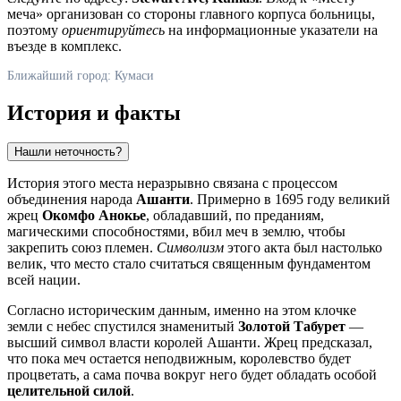
меча» организован со стороны главного корпуса больницы,
поэтому
ориентируйтесь
на информационные указатели на
въезде в комплекс.
Ближайший город: Кумаси
История и факты
Нашли неточность?
История этого места неразрывно связана с процессом
объединения народа
Ашанти
. Примерно в 1695 году великий
жрец
Окомфо Анокье
, обладавший, по преданиям,
магическими способностями, вбил меч в землю, чтобы
закрепить союз племен.
Символизм
этого акта был настолько
велик, что место стало считаться священным фундаментом
всей нации.
Согласно историческим данным, именно на этом клочке
земли с небес спустился знаменитый
Золотой Табурет
—
высший символ власти королей Ашанти. Жрец предсказал,
что пока меч остается неподвижным, королевство будет
процветать, а сама почва вокруг него будет обладать особой
целительной силой
.