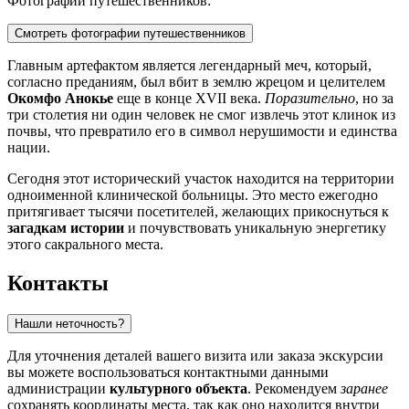
Фотографии путешественников:
Смотреть фотографии путешественников
Главным артефактом является легендарный меч, который,
согласно преданиям, был вбит в землю жрецом и целителем
Окомфо Анокье
еще в конце XVII века.
Поразительно
, но за
три столетия ни один человек не смог извлечь этот клинок из
почвы, что превратило его в символ нерушимости и единства
нации.
Сегодня этот исторический участок находится на территории
одноименной клинической больницы. Это место ежегодно
притягивает тысячи посетителей, желающих прикоснуться к
загадкам истории
и почувствовать уникальную энергетику
этого сакрального места.
Контакты
Нашли неточность?
Для уточнения деталей вашего визита или заказа экскурсии
вы можете воспользоваться контактными данными
администрации
культурного объекта
. Рекомендуем
заранее
сохранять координаты места, так как оно находится внутри