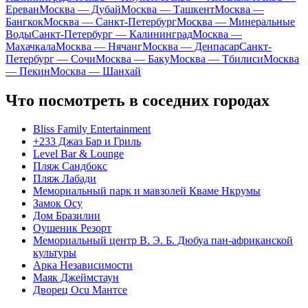
Ереван
Москва — Дубай
Москва — Ташкент
Москва —
Бангкок
Москва — Санкт-Петербург
Москва — Минеральные
Воды
Санкт-Петербург — Калининград
Москва —
Махачкала
Москва — Нячанг
Москва — Денпасар
Санкт-
Петербург — Сочи
Москва — Баку
Москва — Тбилиси
Москва
— Пекин
Москва — Шанхай
Что посмотреть в соседних городах
Bliss Family Entertainment
+233 Джаз Бар и Гриль
Level Bar & Lounge
Пляж Сандбокс
Пляж Лабади
Мемориальный парк и мавзолей Кваме Нкрумы
Замок Осу
Дом Бразилии
Оушеник Резорт
Мемориальный центр В. Э. Б. Дюбуа пан-африканской
культуры
Арка Независимости
Маяк Джеймстаун
Дворец Осu Мантсе