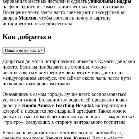
верованиях местных жителей и сделать
уникальные кадры
на фоне одного из самых таинственных объектов страны.
Посещение этого места часто совмещают с экскурсией во
дворец
Манхия
, чтобы составить полную картину
исторического наследия региона.
Как добраться
Нашли неточность?
Добраться до этого исторического объекта в
Кумаси
довольно
просто. Если вы прибываете из столицы, можно
воспользоваться внутренним авиарейсом или доехать на
междугороднем автобусе, что займет около
пяти часов
пути
по колоритным дорогам страны.
Оказавшись в самом городе, лучше всего воспользоваться
услугами
такси
. Большинство водителей прекрасно знают
дорогу к
Komfo Anokye Teaching Hospital
, на территории
которой и находится легендарный артефакт. Также можно
доехать на местном общественном транспорте — маршрутках
«тро-тро», следующих в сторону центрального госпиталя.
Если вы передвигаетесь самостоятельно на автомобиле,
следуйте по адресу:
Stewart Ave, Kumasi
. Вход к «Месту