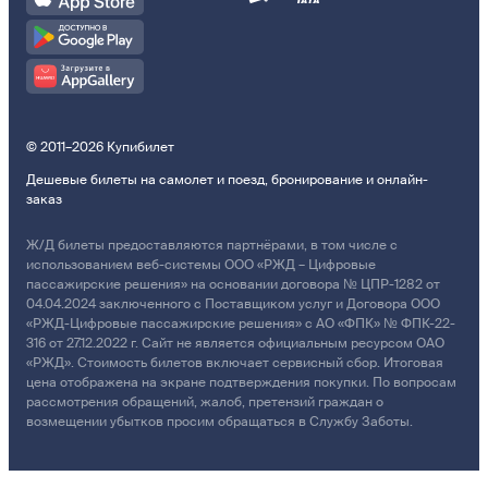
© 2011–2026 Купибилет
Дешевые билеты на самолет и поезд, бронирование и онлайн-
заказ
Ж/Д билеты предоставляются партнёрами, в том числе с
использованием веб-системы ООО «РЖД – Цифровые
пассажирские решения» на основании договора № ЦПР-1282 от
04.04.2024 заключенного с Поставщиком услуг и Договора ООО
«РЖД-Цифровые пассажирские решения» с АО «ФПК» № ФПК-22-
316 от 27.12.2022 г. Сайт не является официальным ресурсом ОАО
«РЖД». Стоимость билетов включает сервисный сбор. Итоговая
цена отображена на экране подтверждения покупки. По вопросам
рассмотрения обращений, жалоб, претензий граждан о
возмещении убытков просим обращаться в Службу Заботы.