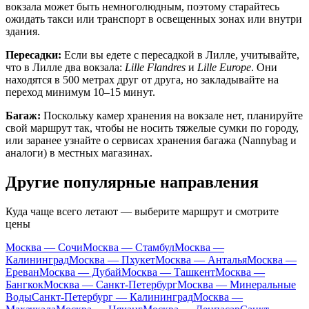
вокзала может быть немноголюдным, поэтому старайтесь
ожидать такси или транспорт в освещенных зонах или внутри
здания.
Пересадки:
Если вы едете с пересадкой в Лилле, учитывайте,
что в Лилле два вокзала:
Lille Flandres
и
Lille Europe
. Они
находятся в 500 метрах друг от друга, но закладывайте на
переход минимум 10–15 минут.
Багаж:
Поскольку камер хранения на вокзале нет, планируйте
свой маршрут так, чтобы не носить тяжелые сумки по городу,
или заранее узнайте о сервисах хранения багажа (Nannybag и
аналоги) в местных магазинах.
Другие популярные направления
Куда чаще всего летают — выберите маршрут и смотрите
цены
Москва — Сочи
Москва — Стамбул
Москва —
Калининград
Москва — Пхукет
Москва — Анталья
Москва —
Ереван
Москва — Дубай
Москва — Ташкент
Москва —
Бангкок
Москва — Санкт-Петербург
Москва — Минеральные
Воды
Санкт-Петербург — Калининград
Москва —