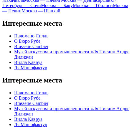
Махачкала
Москва — Нячанг
Москва — Денпасар
Санкт-
Петербург — Сочи
Москва — Баку
Москва — Тбилиси
Москва
— Пекин
Москва — Шанхай
Интересные места
Паломано Лилль
О Бюро Рубе
Brasserie Cambier
Музей искусства и промышленности «Ля Писин» Андре
Дилижан
Вилла Кавруа
Ля Манюфактур
Интересные места
Паломано Лилль
О Бюро Рубе
Brasserie Cambier
Музей искусства и промышленности «Ля Писин» Андре
Дилижан
Вилла Кавруа
Ля Манюфактур