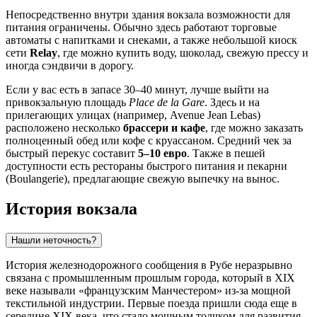
Непосредственно внутри здания вокзала возможности для
питания ограничены. Обычно здесь работают торговые
автоматы с напитками и снеками, а также небольшой киоск
сети
Relay
, где можно купить воду, шоколад, свежую прессу и
иногда сэндвичи в дорогу.
Если у вас есть в запасе 30–40 минут, лучше выйти на
привокзальную площадь
Place de la Gare
. Здесь и на
прилегающих улицах (например, Avenue Jean Lebas)
расположено несколько
брассери и кафе
, где можно заказать
полноценный обед или кофе с круассаном. Средний чек за
быстрый перекус составит
5–10 евро
. Также в пешей
доступности есть рестораны быстрого питания и пекарни
(Boulangerie), предлагающие свежую выпечку на вынос.
История вокзала
Нашли неточность?
История железнодорожного сообщения в Рубе неразрывно
связана с промышленным прошлым города, который в XIX
веке называли «французским Манчестером» из-за мощной
текстильной индустрии. Первые поезда пришли сюда еще в
середине XIX века, что стало мощным толчком для развития