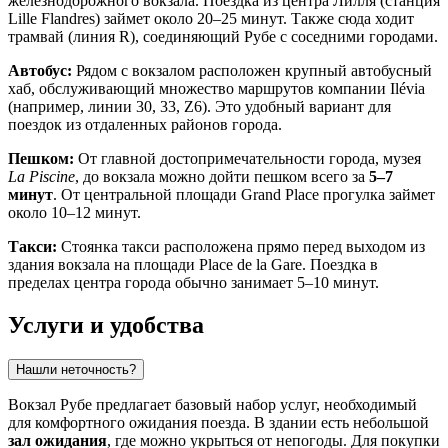
железнодорожного вокзала. Поездка из центра Лилля (станция
Lille Flandres) займет около 20–25 минут. Также сюда ходит
трамвай (линия R), соединяющий Рубе с соседними городами.
Автобус:
Рядом с вокзалом расположен крупный автобусный
хаб, обслуживающий множество маршрутов компании Ilévia
(например, линии 30, 33, Z6). Это удобный вариант для
поездок из отдаленных районов города.
Пешком:
От главной достопримечательности города, музея
La Piscine
, до вокзала можно дойти пешком всего за
5–7
минут
. От центральной площади Grand Place прогулка займет
около 10–12 минут.
Такси:
Стоянка такси расположена прямо перед выходом из
здания вокзала на площади Place de la Gare. Поездка в
пределах центра города обычно занимает 5–10 минут.
Услуги и удобства
Нашли неточность?
Вокзал Рубе предлагает базовый набор услуг, необходимый
для комфортного ожидания поезда. В здании есть небольшой
зал ожидания
, где можно укрыться от непогоды. Для покупки