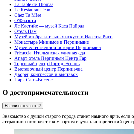
La Table de Thomas
Le Restaurant Jean
Chez Ta Mère
О'Флаэрти
Ле Кастийе — музей Каса Пайрал
Отель Пам
Музей изобразительных искусств Иасента Риго
Монастырь Минимов в Перпиньяне
Музей естественной истории Перпиньяна
Fricaccia: Итальянская уличная еда
Апарт-отель Перпиньян Центр Гар
Торговый центр Порт д’Эспань
Выставочный центр Перпиньяна
Дворец конгрессов и выставок
Парк Сант-Висенс
О достопримечательности
Нашли неточность?
Знакомство с душой старого города станет намного ярче, если 
аттракцион позволяет с комфортом изучить исторический цент