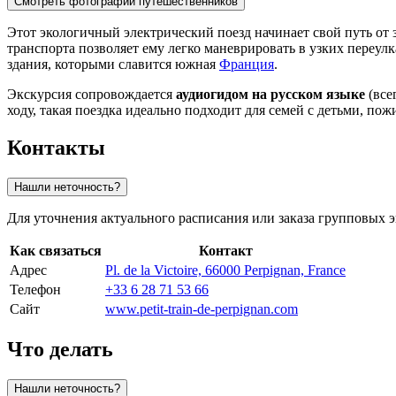
Смотреть фотографии путешественников
Этот экологичный электрический поезд начинает свой путь от
транспорта позволяет ему легко маневрировать в узких переу
здания, которыми славится южная
Франция
.
Экскурсия сопровождается
аудиогидом на русском языке
(все
ходу, такая поездка идеально подходит для семей с детьми, по
Контакты
Нашли неточность?
Для уточнения актуального расписания или заказа групповых
Как связаться
Контакт
Адрес
Pl. de la Victoire, 66000 Perpignan, France
Телефон
+33 6 28 71 53 66
Сайт
www.petit-train-de-perpignan.com
Что делать
Нашли неточность?