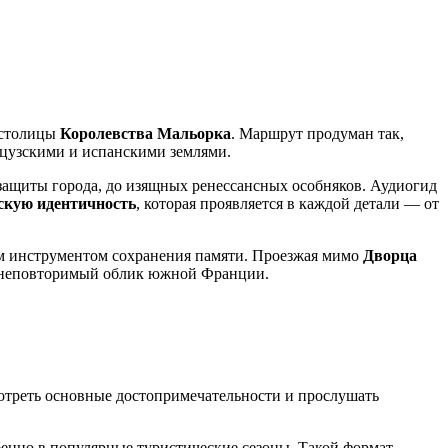
с столицы
Королевства Мальорка
. Маршрут продуман так,
нцузскими и испанскими землями.
 защиты города, до изящных ренессансных особняков. Аудиогид
скую идентичность
, которая проявляется в каждой детали — от
ым инструментом сохранения памяти. Проезжая мимо
Дворца
уя неповторимый облик южной Франции.
мотреть основные достопримечательности и прослушать
обенно в популярные туристические сезоны. Такой формат