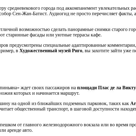
еру средневекового города под аккомпанемент увлекательных ра
обор Сен-Жан-Батист. Аудиогид не просто перечисляет факты, 
 отличной возможностью сделать панорамные снимки старого го
ают старинные фасады или уютные террасы кафе.
жиров предусмотрены специальные адаптированные комментарии,
пример, в
Художественный музей Риго
, вы захотите зайти уже 
рпиньяна» ждет своих пассажиров на
площади Плас де ла Викт
одножия которых и начинается маршрут.
машину на одной из ближайших подземных парковок, таких как
Ar
почитает общественный транспорт, в шаговой доступности находя
пешком от главного железнодорожного вокзала или во время про
ли аренде авто.