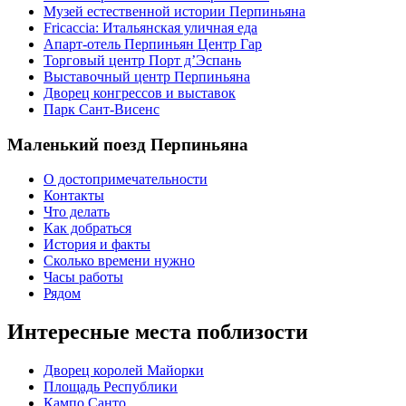
Музей естественной истории Перпиньяна
Fricaccia: Итальянская уличная еда
Апарт-отель Перпиньян Центр Гар
Торговый центр Порт д’Эспань
Выставочный центр Перпиньяна
Дворец конгрессов и выставок
Парк Сант-Висенс
Маленький поезд Перпиньяна
О достопримечательности
Контакты
Что делать
Как добраться
История и факты
Сколько времени нужно
Часы работы
Рядом
Интересные места поблизости
Дворец королей Майорки
Площадь Республики
Кампо Санто