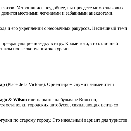
ссказов. Устроившись поудобнее, вы проедете мимо знаковых
а делится местными легендами и забавными анекдотами,
рода и его укреплений с необычных ракурсов. Неспешный темп
 превращающие поездку в игру. Кроме того, это отличный
пешком после окончания экскурсии.
уар
(Place de la Victoire). Ориентиром служит знаменитый
ago & Wilson
или паркинг на бульваре Вильсон,
тся остановки городских автобусов, связывающих центр со
гулки по старому городу. Это идеальный вариант для туристов,