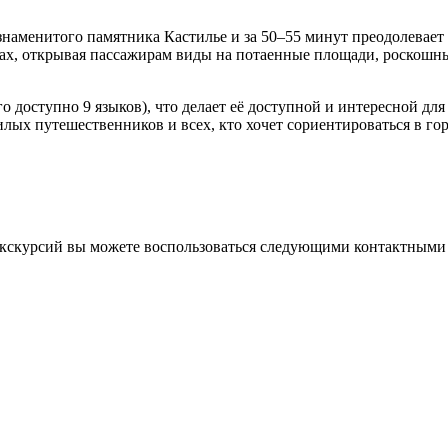
 знаменитого памятника Кастилье и за 50–55 минут преодолевае
лках, открывая пассажирам виды на потаенные площади, роскош
го доступно 9 языков), что делает её доступной и интересной д
жилых путешественников и всех, кто хочет сориентироваться в г
 экскурсий вы можете воспользоваться следующими контактным