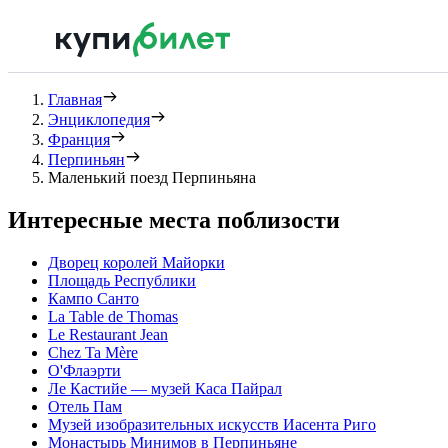
Главная
Энциклопедия
Франция
Перпиньян
Маленький поезд Перпиньяна
Интересные места поблизости
Дворец королей Майорки
Площадь Республики
Кампо Санто
La Table de Thomas
Le Restaurant Jean
Chez Ta Mère
О'Флаэрти
Ле Кастийе — музей Каса Пайрал
Отель Пам
Музей изобразительных искусств Иасента Риго
Монастырь Минимов в Перпиньяне