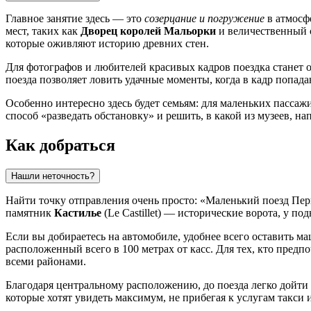
Главное занятие здесь — это
созерцание и погружение
в атмосф
мест, таких как
Дворец королей Мальорки
и величественный с
которые оживляют историю древних стен.
Для фотографов и любителей красивых кадров поездка станет
поезда позволяет ловить удачные моменты, когда в кадр попад
Особенно интересно здесь будет семьям: для маленьких пасса
способ «разведать обстановку» и решить, в какой из музеев, на
Как добраться
Нашли неточность?
Найти точку отправления очень просто: «Маленький поезд Пе
памятник
Кастилье
(Le Castillet) — исторические ворота, у п
Если вы добираетесь на автомобиле, удобнее всего оставить 
расположенный всего в 100 метрах от касс. Для тех, кто пред
всеми районами.
Благодаря центральному расположению, до поезда легко дойти 
которые хотят увидеть максимум, не прибегая к услугам такси и