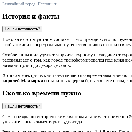
Ближайший город: Перпиньян
История и факты
Нашли неточность?
Поездка на этом уютном составе — это прежде всего погружен
чтобы оживить перед глазами путешественников историю врем
Особое внимание уделяется архитектурному наследию: от сур
рассказывает о том, как город трансформировался под влияни
названий улиц до декора фасадов.
Хотя сам электрический поезд является современным и эколо
королей Мальорки
и старинных церквей, вы узнаете о том, к
Сколько времени нужно
Нашли неточность?
Сама поездка по историческим кварталам занимает примерно
5
увлекательные комментарии аудиогида.
Рекомендуется заложить на посещение около
1–1,5 часа
. Допол