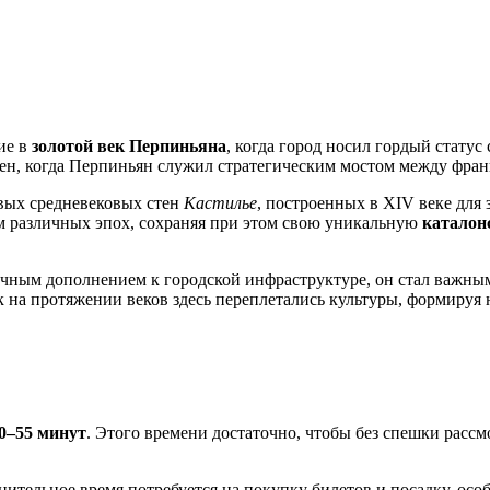
ие в
золотой век Перпиньяна
, когда город носил гордый стату
ен, когда Перпиньян служил стратегическим мостом между фра
овых средневековых стен
Кастилье
, построенных в XIV веке для
ем различных эпох, сохраняя при этом свою уникальную
каталон
гичным дополнением к городской инфраструктуре, он стал важн
ак на протяжении веков здесь переплетались культуры, формир
0–55 минут
. Этого времени достаточно, чтобы без спешки расс
нительное время потребуется на покупку билетов и посадку, ос