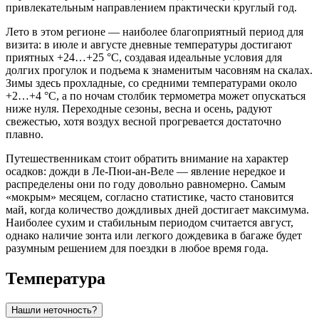
привлекательным направлением практически круглый год.
Лето в этом регионе — наиболее благоприятный период для
визита: в июле и августе дневные температуры достигают
приятных +24…+25 °C, создавая идеальные условия для
долгих прогулок и подъема к знаменитым часовням на скалах.
Зимы здесь прохладные, со средними температурами около
+2…+4 °C, а по ночам столбик термометра может опускаться
ниже нуля. Переходные сезоны, весна и осень, радуют
свежестью, хотя воздух весной прогревается достаточно
плавно.
Путешественникам стоит обратить внимание на характер
осадков: дожди в Ле-Пюи-ан-Веле — явление нередкое и
распределены они по году довольно равномерно. Самым
«мокрым» месяцем, согласно статистике, часто становится
май, когда количество дождливых дней достигает максимума.
Наиболее сухим и стабильным периодом считается август,
однако наличие зонта или легкого дождевика в багаже будет
разумным решением для поездки в любое время года.
Температура
Нашли неточность?