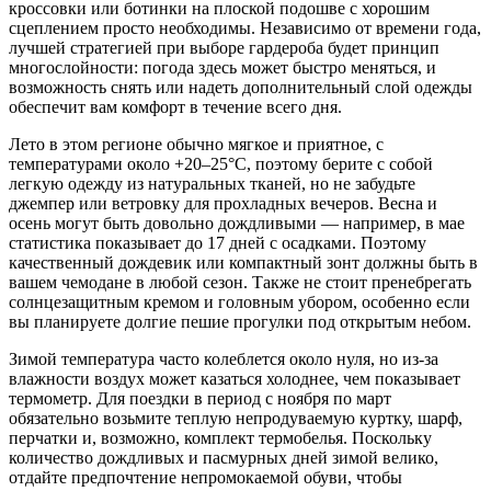
кроссовки или ботинки на плоской подошве с хорошим
сцеплением просто необходимы. Независимо от времени года,
лучшей стратегией при выборе гардероба будет принцип
многослойности: погода здесь может быстро меняться, и
возможность снять или надеть дополнительный слой одежды
обеспечит вам комфорт в течение всего дня.
Лето в этом регионе обычно мягкое и приятное, с
температурами около +20–25°C, поэтому берите с собой
легкую одежду из натуральных тканей, но не забудьте
джемпер или ветровку для прохладных вечеров. Весна и
осень могут быть довольно дождливыми — например, в мае
статистика показывает до 17 дней с осадками. Поэтому
качественный дождевик или компактный зонт должны быть в
вашем чемодане в любой сезон. Также не стоит пренебрегать
солнцезащитным кремом и головным убором, особенно если
вы планируете долгие пешие прогулки под открытым небом.
Зимой температура часто колеблется около нуля, но из-за
влажности воздух может казаться холоднее, чем показывает
термометр. Для поездки в период с ноября по март
обязательно возьмите теплую непродуваемую куртку, шарф,
перчатки и, возможно, комплект термобелья. Поскольку
количество дождливых и пасмурных дней зимой велико,
отдайте предпочтение непромокаемой обуви, чтобы