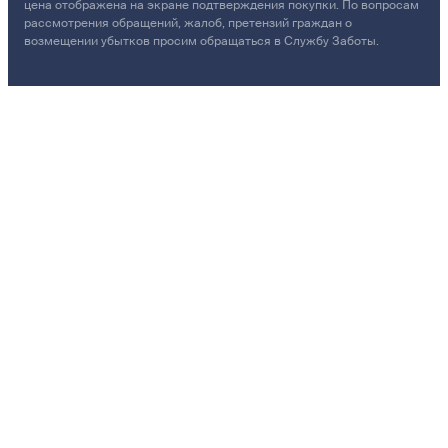
цена отображена на экране подтверждения покупки. По вопросам
рассмотрения обращений, жалоб, претензий граждан о
возмещении убытков просим обращаться в Службу Заботы.