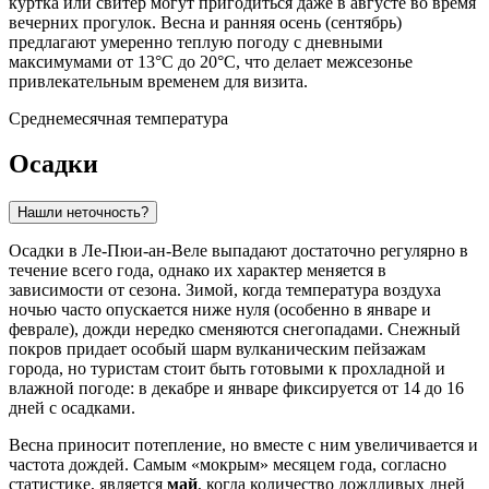
куртка или свитер могут пригодиться даже в августе во время
вечерних прогулок. Весна и ранняя осень (сентябрь)
предлагают умеренно теплую погоду с дневными
максимумами от 13°C до 20°C, что делает межсезонье
привлекательным временем для визита.
Среднемесячная температура
Осадки
Нашли неточность?
Осадки в Ле-Пюи-ан-Веле выпадают достаточно регулярно в
течение всего года, однако их характер меняется в
зависимости от сезона. Зимой, когда температура воздуха
ночью часто опускается ниже нуля (особенно в январе и
феврале), дожди нередко сменяются снегопадами. Снежный
покров придает особый шарм вулканическим пейзажам
города, но туристам стоит быть готовыми к прохладной и
влажной погоде: в декабре и январе фиксируется от 14 до 16
дней с осадками.
Весна приносит потепление, но вместе с ним увеличивается и
частота дождей. Самым «мокрым» месяцем года, согласно
статистике, является
май
, когда количество дождливых дней