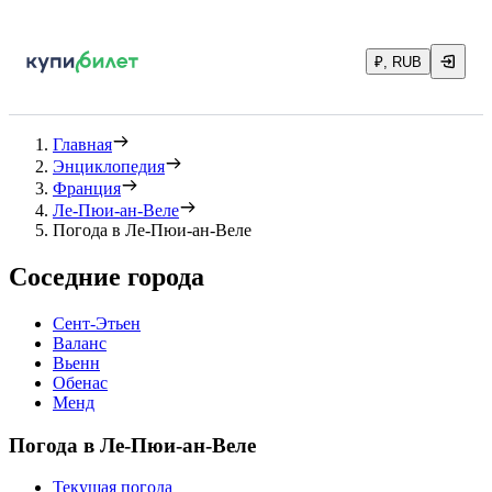
₽, RUB
Главная
Энциклопедия
Франция
Ле-Пюи-ан-Веле
Погода в Ле-Пюи-ан-Веле
Соседние города
Сент-Этьен
Валанс
Вьенн
Обенас
Менд
Погода в Ле-Пюи-ан-Веле
Текущая погода