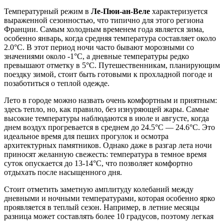
Температурный режим в
Ле-Пюи-ан-Веле
характеризуется
выраженной сезонностью, что типично для этого региона
Франции. Самым холодным временем года является зима,
особенно январь, когда средняя температура составляет около
2.0°C. В этот период ночи часто бывают морозными со
значениями около -1°C, а дневные температуры редко
превышают отметку в 5°C. Путешественникам, планирующим
поездку зимой, стоит быть готовыми к прохладной погоде и
позаботиться о теплой одежде.
Лето в городе можно назвать очень комфортным и приятным:
здесь тепло, но, как правило, без изнуряющей жары. Самые
высокие температуры наблюдаются в июле и августе, когда
днем воздух прогревается в среднем до 24.5°C — 24.6°C. Это
идеальное время для пеших прогулок и осмотра
архитектурных памятников. Однако даже в разгар лета ночи
приносят желанную свежесть: температура в темное время
суток опускается до 13-14°C, что позволяет комфортно
отдыхать после насыщенного дня.
Стоит отметить заметную амплитуду колебаний между
дневными и ночными температурами, которая особенно ярко
проявляется в теплый сезон. Например, в летние месяцы
разница может составлять более 10 градусов, поэтому легкая